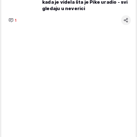
kada je videla šta je Pike uradio - svi
gledaju u neverici
1