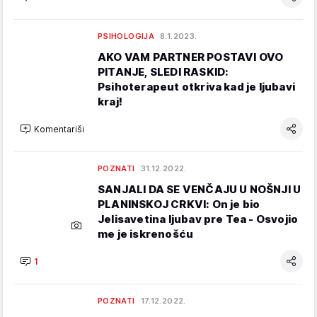
PSIHOLOGIJA
8.1.2023.
AKO VAM PARTNER POSTAVI OVO
PITANJE, SLEDI RASKID:
Psihoterapeut otkriva kad je ljubavi
kraj!
Komentariši
POZNATI
31.12.2022.
SANJALI DA SE VENČAJU U NOŠNJI U
PLANINSKOJ CRKVI: On je bio
Jelisavetina ljubav pre Tea - Osvojio
me je iskrenošću
1
POZNATI
17.12.2022.