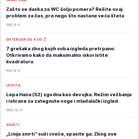
URADI SAM
Zašto se daska za WC šolju pomera? Rešite ovaj
problem za čas, pre nego što nastane veća šteta
PRE 8 H
ENTERIJER OD A DO Ž
7 grešaka zbog kojih soba izgleda pretrpano:
Otkrivamo kako da maksimalno iskoristite
kvadraturu
PRE 9 H
LEPOTA
Lepa Hana (52) zgodna kao devojka: Režim vežbanja
i ishrane za zategnute noge i mladalački izgled
PRE 10 H
SAVETI
„Linija smrti“ suši cveće, spasite ga: Zbog ove