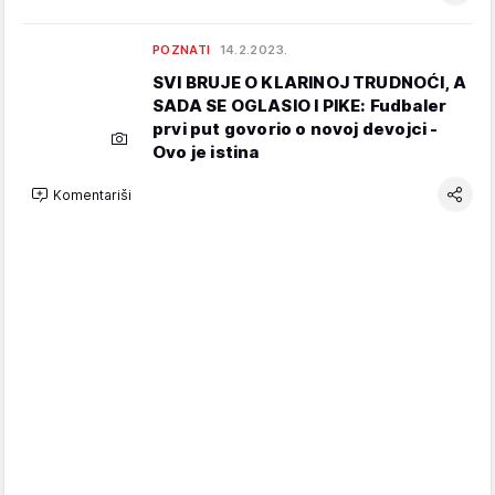
POZNATI
14.2.2023.
SVI BRUJE O KLARINOJ TRUDNOĆI, A
SADA SE OGLASIO I PIKE: Fudbaler
prvi put govorio o novoj devojci -
Ovo je istina
Komentariši