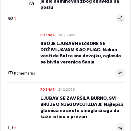
je bio neminovan zbog obaveza na
poslu
1
POZNATI
25.2.2023.
SVOJE LJUBAVNE IZBORE NE
DOŽIVLJAVAM KAO PIJAC: Nakon
vesti da Sofra ima devojku, oglasila
se bivša verenica Sanja
Komentariši
POZNATI
21.2.2023.
LJUBAV SE ZAVRŠILA BURNO, SVI
BRUJE O NJEGOVOJ IZDAJI: Najlepša
glumica na svetu smogla snagu da
kaže istinu o prevari
2