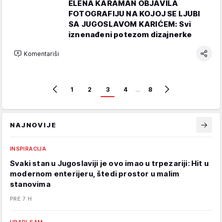
ELENA KARAMAN OBJAVILA
FOTOGRAFIJU NA KOJOJ SE LJUBI
SA JUGOSLAVOM KARIĆEM: Svi
iznenađeni potezom dizajnerke
Komentariši
1
2
3
4
…
8
NAJNOVIJE
INSPIRACIJA
Svaki stan u Jugoslaviji je ovo imao u trpezariji: Hit u
modernom enterijeru, štedi prostor u malim
stanovima
PRE 7 H