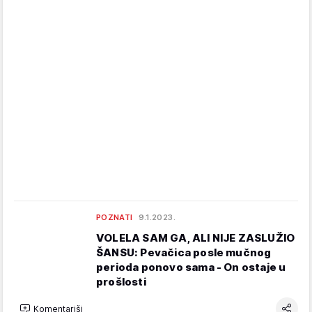
POZNATI
9.1.2023.
VOLELA SAM GA, ALI NIJE ZASLUŽIO
ŠANSU: Pevačica posle mučnog
perioda ponovo sama - On ostaje u
prošlosti
Komentariši