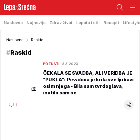
Naslovna
Najnovije
Zdrav život
Lepota i stil
Recepti
Lifestyl
Naslovna
Raskid
#
Raskid
POZNATI
8.3.2023.
ČEKALA SE SVADBA, ALI VERIDBA JE
"PUKLA": Pevačica je krila sve ljubavi
osim njega - Bila sam tvrdoglava,
inatila sam se
1