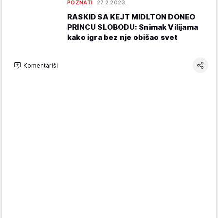
POZNATI
27.2.2023.
RASKID SA KEJT MIDLTON DONEO
PRINCU SLOBODU: Snimak Vilijama
kako igra bez nje obišao svet
Komentariši