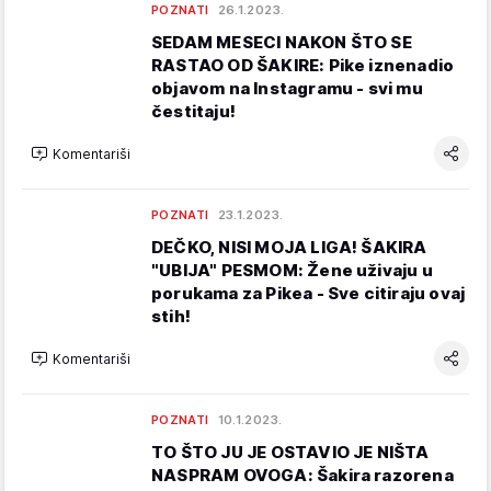
POZNATI
26.1.2023.
SEDAM MESECI NAKON ŠTO SE
RASTAO OD ŠAKIRE: Pike iznenadio
objavom na Instagramu - svi mu
čestitaju!
Komentariši
POZNATI
23.1.2023.
DEČKO, NISI MOJA LIGA! ŠAKIRA
"UBIJA" PESMOM: Žene uživaju u
porukama za Pikea - Sve citiraju ovaj
stih!
Komentariši
POZNATI
10.1.2023.
TO ŠTO JU JE OSTAVIO JE NIŠTA
NASPRAM OVOGA: Šakira razorena