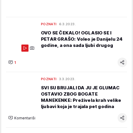
POZNATI
6.3.2023.
OVO SE ČEKALO! OGLASIO SE I
PETAR GRAŠO: Voleo je Danijelu 24
godine, a ona sada ljubi drugog
1
POZNATI
3.3.2023.
SVI SU BRUJALI DA JU JE GLUMAC
OSTAVIO ZBOG BOGATE
MANEKENKE: Preživela krah velike
ljubavi koja je trajala pet godina
Komentariši