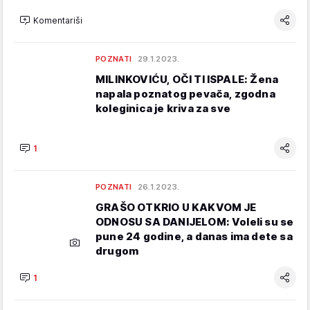
Komentariši
POZNATI
29.1.2023.
MILINKOVIĆU, OČI TI ISPALE: Žena
napala poznatog pevača, zgodna
koleginica je kriva za sve
1
POZNATI
26.1.2023.
GRAŠO OTKRIO U KAKVOM JE
ODNOSU SA DANIJELOM: Voleli su se
pune 24 godine, a danas ima dete sa
drugom
1