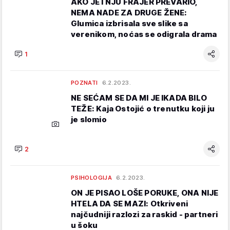
AKO JE I NJU FRAJER PREVARIO,
NEMA NADE ZA DRUGE ŽENE:
Glumica izbrisala sve slike sa
verenikom, noćas se odigrala drama
1
POZNATI
6.2.2023.
NE SEĆAM SE DA MI JE IKADA BILO
TEŽE: Kaja Ostojić o trenutku koji ju
je slomio
2
PSIHOLOGIJA
6.2.2023.
ON JE PISAO LOŠE PORUKE, ONA NIJE
HTELA DA SE MAZI: Otkriveni
najčudniji razlozi za raskid - partneri
u šoku