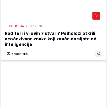
PSIHOLOGIJA
20.07.2026.
Radite li i vi ovih 7 stvari? Psiholozi otkrili
neočekivane znake koji znače da sijate od
inteligencije
Komentariši