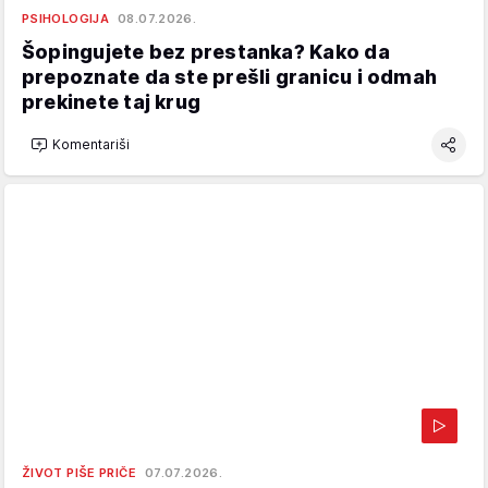
PSIHOLOGIJA
08.07.2026.
Šopingujete bez prestanka? Kako da
prepoznate da ste prešli granicu i odmah
prekinete taj krug
Komentariši
ŽIVOT PIŠE PRIČE
07.07.2026.