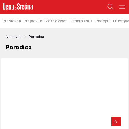
Naslovna
Najnovije
Zdrav život
Lepota i stil
Recepti
Lifestyl
Naslovna
Porodica
Porodica