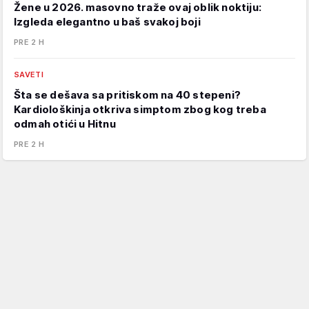
Žene u 2026. masovno traže ovaj oblik noktiju:
Izgleda elegantno u baš svakoj boji
PRE 2 H
SAVETI
Šta se dešava sa pritiskom na 40 stepeni?
Kardiološkinja otkriva simptom zbog kog treba
odmah otići u Hitnu
PRE 2 H