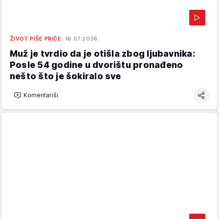
ŽIVOT PIŠE PRIČE
16.07.2026.
Muž je tvrdio da je otišla zbog ljubavnika:
Posle 54 godine u dvorištu pronađeno
nešto što je šokiralo sve
Komentariši