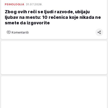
PSIHOLOGIJA
31.07.2026.
Zbog ovih reči se ljudi razvode, ubijaju
ljubav na mestu: 10 rečenica koje nikada ne
smete da izgovorite
Komentariši