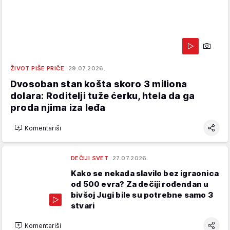
ŽIVOT PIŠE PRIČE
29.07.2026.
Dvosoban stan košta skoro 3 miliona
dolara: Roditelji tuže ćerku, htela da ga
proda njima iza leđa
Komentariši
DEČIJI SVET
27.07.2026.
Kako se nekada slavilo bez igraonica
od 500 evra? Za dečiji rođendan u
bivšoj Jugi bile su potrebne samo 3
stvari
Komentariši