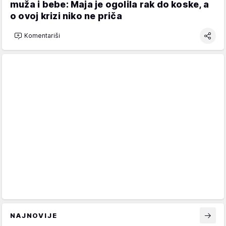
muža i bebe: Maja je ogolila rak do koske, a
o ovoj krizi niko ne priča
Komentariši
NAJNOVIJE