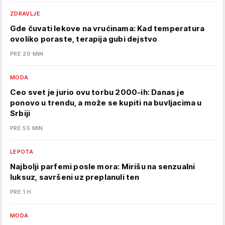
ZDRAVLJE
Gde čuvati lekove na vrućinama: Kad temperatura
ovoliko poraste, terapija gubi dejstvo
PRE 20 MIN
MODA
Ceo svet je jurio ovu torbu 2000-ih: Danas je
ponovo u trendu, a može se kupiti na buvljacima u
Srbiji
PRE 55 MIN
LEPOTA
Najbolji parfemi posle mora: Mirišu na senzualni
luksuz, savršeni uz preplanuli ten
PRE 1 H
MODA