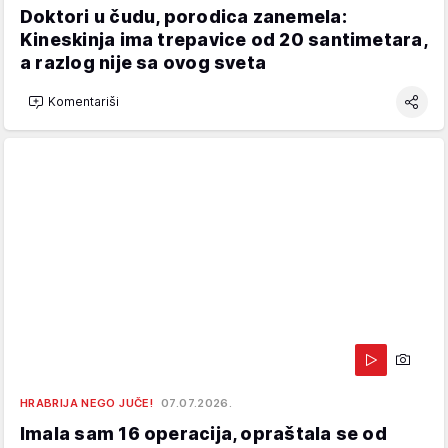
Doktori u čudu, porodica zanemela:
Kineskinja ima trepavice od 20 santimetara,
a razlog nije sa ovog sveta
Komentariši
HRABRIJA NEGO JUČE!
07.07.2026.
Imala sam 16 operacija, opraštala se od