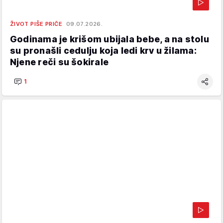
ŽIVOT PIŠE PRIČE
09.07.2026.
Godinama je krišom ubijala bebe, a na stolu
su pronašli cedulju koja ledi krv u žilama:
Njene reči su šokirale
1