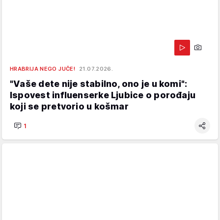
HRABRIJA NEGO JUČE!
21.07.2026.
"Vaše dete nije stabilno, ono je u komi":
Ispovest influenserke Ljubice o porođaju
koji se pretvorio u košmar
1