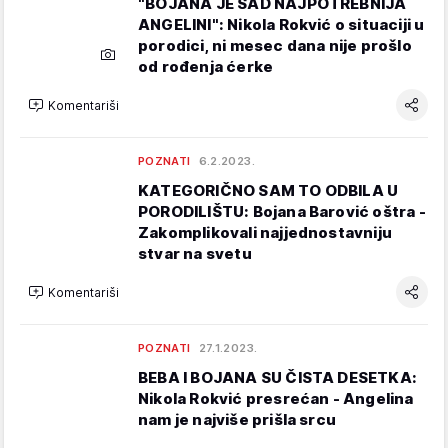
"BOJANA JE SAD NAJPOTREBNIJA
ANGELINI": Nikola Rokvić o situaciji u
porodici, ni mesec dana nije prošlo
od rođenja ćerke
Komentariši
POZNATI
6.2.2023.
KATEGORIČNO SAM TO ODBILA U
PORODILIŠTU: Bojana Barović oštra -
Zakomplikovali najjednostavniju
stvar na svetu
Komentariši
POZNATI
27.1.2023.
BEBA I BOJANA SU ČISTA DESETKA:
Nikola Rokvić presrećan - Angelina
nam je najviše prišla srcu