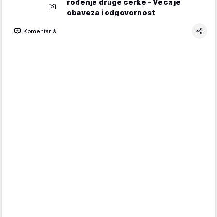
rođenje druge ćerke - Veća je
obaveza i odgovornost
Komentariši