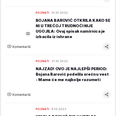
POZNATI
31.10.2022.
BOJANA BAROVIĆ OTKRILA KAKO SE
NI U TREĆOJ TRUDNOĆI NIJE
UGOJILA: Ovaj spisak namirnica je
izbacila iz ishrane
Komentariši
POZNATI
21.10.2022.
NAJZAD! OVO JE NAJLEPŠI PERIOD:
Bojana Barović podelila srećnu vest
- Mame će me najbolje razumeti
Komentariši
POZNATI
8.10.2022.