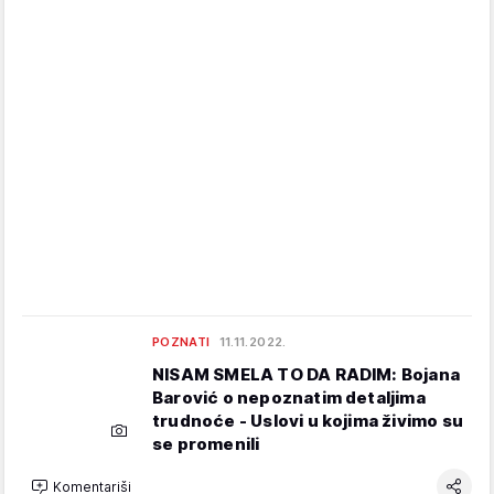
POZNATI
11.11.2022.
NISAM SMELA TO DA RADIM: Bojana
Barović o nepoznatim detaljima
trudnoće - Uslovi u kojima živimo su
se promenili
Komentariši