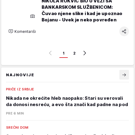
NIKOLA ROKVIĆ BIO U VEZI SA
BANKARSKOM SLUŽBENICOM:
Čuvao njene slike i kad je upoznao
Bojanu - Uvek je neko povređen
Komentariši
1
2
NAJNOVIJE
PRIČE IZ SRBIJE
Nikada ne okrećite hleb naopako: Stari su verovali
da donosi nesreću, a evo šta znači kad padne na pod
PRE 6 MIN
SREĆNI DOM