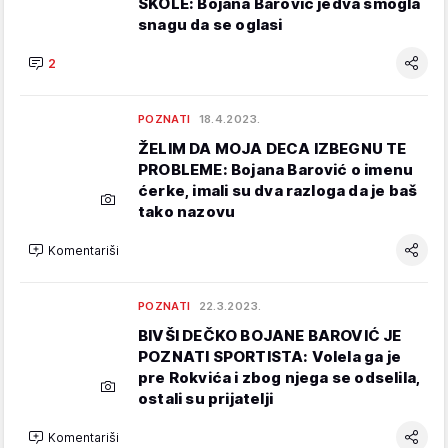
ŠKOLE: Bojana Barović jedva smogla
snagu da se oglasi
2
POZNATI
18.4.2023.
ŽELIM DA MOJA DECA IZBEGNU TE
PROBLEME: Bojana Barović o imenu
ćerke, imali su dva razloga da je baš
tako nazovu
Komentariši
POZNATI
22.3.2023.
BIVŠI DEČKO BOJANE BAROVIĆ JE
POZNATI SPORTISTA: Volela ga je
pre Rokvića i zbog njega se odselila,
ostali su prijatelji
Komentariši