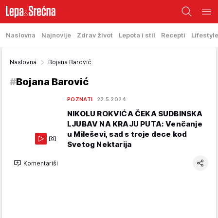
Naslovna
Najnovije
Zdrav život
Lepota i stil
Recepti
Lifestyl
Naslovna
Bojana Barović
#
Bojana Barović
POZNATI
22.5.2024.
NIKOLU ROKVIĆA ČEKA SUDBINSKA
LJUBAV NA KRAJU PUTA: Venčanje
u Mileševi, sad s troje dece kod
Svetog Nektarija
Komentariši