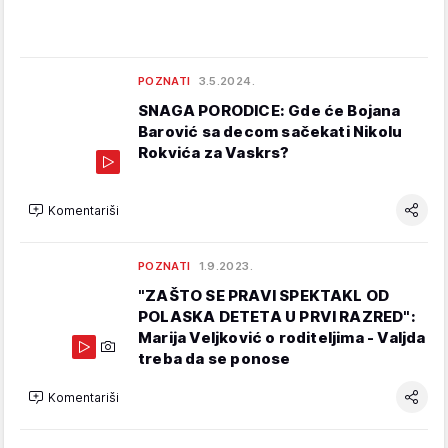
POZNATI
3.5.2024.
SNAGA PORODICE: Gde će Bojana
Barović sa decom sačekati Nikolu
Rokvića za Vaskrs?
Komentariši
POZNATI
1.9.2023.
"ZAŠTO SE PRAVI SPEKTAKL OD
POLASKA DETETA U PRVI RAZRED":
Marija Veljković o roditeljima - Valjda
treba da se ponose
Komentariši