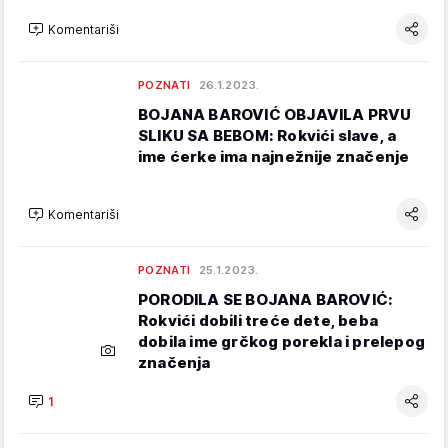
Komentariši
POZNATI
26.1.2023.
BOJANA BAROVIĆ OBJAVILA PRVU
SLIKU SA BEBOM: Rokvići slave, a
ime ćerke ima najnežnije značenje
Komentariši
POZNATI
25.1.2023.
PORODILA SE BOJANA BAROVIĆ:
Rokvići dobili treće dete, beba
dobila ime grčkog porekla i prelepog
značenja
1