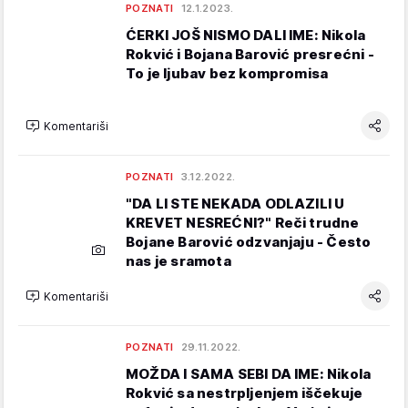
POZNATI
12.1.2023.
ĆERKI JOŠ NISMO DALI IME: Nikola
Rokvić i Bojana Barović presrećni -
To je ljubav bez kompromisa
Komentariši
POZNATI
3.12.2022.
"DA LI STE NEKADA ODLAZILI U
KREVET NESREĆNI?" Reči trudne
Bojane Barović odzvanjaju - Često
nas je sramota
Komentariši
POZNATI
29.11.2022.
MOŽDA I SAMA SEBI DA IME: Nikola
Rokvić sa nestrpljenjem iščekuje