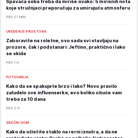
Spavaća soba treba da miriše ovako: 5 mirisnih nota
koje stručnjaci preporučuju za umirujuću atmosferu
PRE 51 MIN
UREĐENJE PROSTORA
Zaboravite na roletne, ovo sada svi stavljaju na
prozore, čak i podstanari: Jeftino, praktično i lako
se skida
PRE 1 H
PUTOVANJA
Kako da se spakujete brzo i lako? Novo pravilo
zaludelo sve influenserke, evo koliko obuće vam
treba za 10 dana
PRE 2 H
SREĆNI DOM
Kako da očistite staklo na rerni iznutra, a da ne