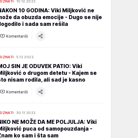
OZNATI
10.12.2022.
NAKON 10 GODINA: Viki Miljković ne
može da obuzda emocije - Dugo se nije
dogodilo i sada sam rešila
Komentariši
OZNATI
5.12.2022.
MOJ SIN JE ODUVEK PATIO: Viki
Miljković o drugom detetu - Kajem se
što nisam rodila, ali sad je kasno
Komentariši
OZNATI
30.11.2022.
NIKO NE MOŽE DA ME POLJULJA: Viki
Miljković puca od samopouzdanja -
Znam ko sam i šta sam