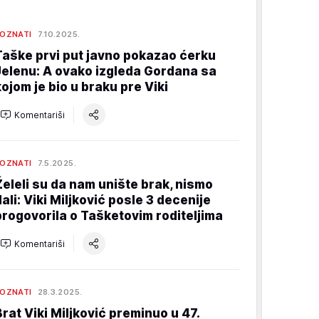
OZNATI
7.10.2025.
Taške prvi put javno pokazao ćerku
Jelenu: A ovako izgleda Gordana sa
kojom je bio u braku pre Viki
Komentariši
OZNATI
7.5.2025.
Želeli su da nam unište brak, nismo
dali: Viki Miljković posle 3 decenije
progovorila o Tašketovim roditeljima
Komentariši
OZNATI
28.3.2025.
Brat Viki Miljković preminuo u 47.