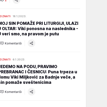
2
OZNATI
18.1.2023.
MOJ SIN POMAŽE PRI LITURGIJI, ULAZI
U OLTAR: Viki ponosna na naslednika -
U veri smo, na pravom je putu
Komentariši
OZNATI
6.1.2023.
JEDEMO NA PODU, PRAVIMO
PREBRANAC I ČESNICU: Puna trpeza u
domu Viki Miljković za Badnje veče, a
sin pomaže sveštenicima
Komentariši