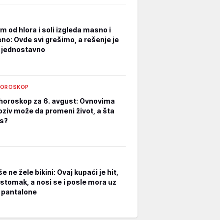
m od hlora i soli izgleda masno i
no: Ovde svi grešimo, a rešenje je
i jednostavno
HOROSKOP
horoskop za 6. avgust: Ovnovima
oziv može da promeni život, a šta
s?
e ne žele bikini: Ovaj kupaći je hit,
 stomak, a nosi se i posle mora uz
i pantalone