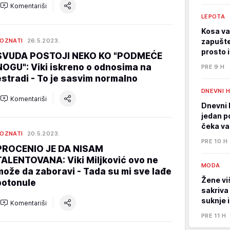
Komentariši
LEPOTA
Kosa va
OZNATI
26.5.2023.
zapušte
prosto 
SVUDA POSTOJI NEKO KO "PODMEĆE
NOGU": Viki iskreno o odnosima na
PRE 9 H
estradi - To je sasvim normalno
DNEVNI 
Komentariši
Dnevni 
jedan p
čeka va
OZNATI
20.5.2023.
PRE 10 H
PROCENIO JE DA NISAM
TALENTOVANA: Viki Miljković ovo ne
MODA
može da zaboravi - Tada su mi sve lađe
Žene viš
potonule
sakriva
suknje 
Komentariši
PRE 11 H