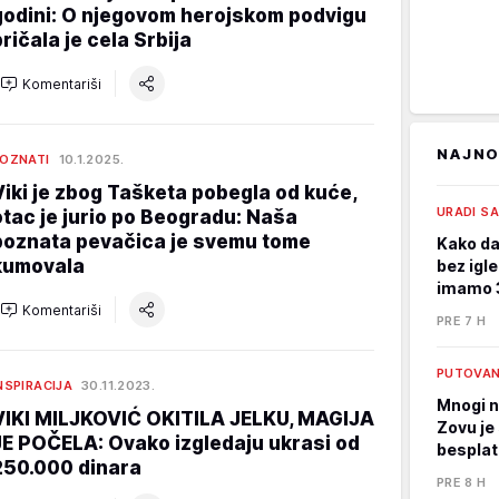
godini: O njegovom herojskom podvigu
pričala je cela Srbija
Komentariši
NAJNO
OZNATI
10.1.2025.
Viki je zbog Tašketa pobegla od kuće,
URADI S
otac je jurio po Beogradu: Naša
poznata pevačica je svemu tome
Kako da
kumovala
bez igle
imamo 3
Komentariši
PRE 7 H
PUTOVA
NSPIRACIJA
30.11.2023.
Mnogi n
VIKI MILJKOVIĆ OKITILA JELKU, MAGIJA
Zovu je 
JE POČELA: Ovako izgledaju ukrasi od
bespla
250.000 dinara
PRE 8 H