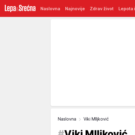
Naslovna
Najnovije
Zdrav život
Lepota i
Naslovna
Viki MIljković
#
Viki MIljković