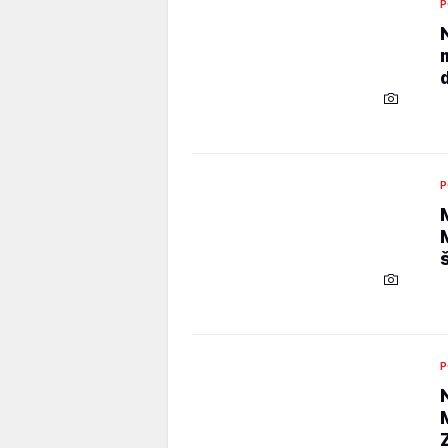
P
P
P