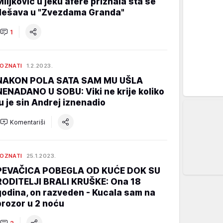
Miljković u jeku afere priznala šta se
dešava u "Zvezdama Granda"
1
OZNATI
1.2.2023.
NAKON POLA SATA SAM MU UŠLA
NENADANO U SOBU: Viki ne krije koliko
ju je sin Andrej iznenadio
Komentariši
OZNATI
25.1.2023.
PEVAČICA POBEGLA OD KUĆE DOK SU
RODITELJI BRALI KRUŠKE: Ona 18
godina, on razveden - Kucala sam na
prozor u 2 noću