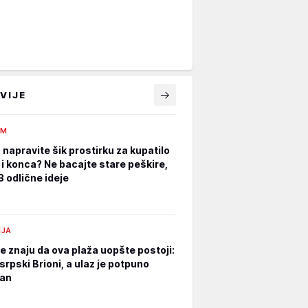
VIJE
AM
 napravite šik prostirku za kupatilo
 i konca? Ne bacajte stare peškire,
 odlične ideje
NJA
e znaju da ova plaža uopšte postoji:
srpski Brioni, a ulaz je potpuno
tan