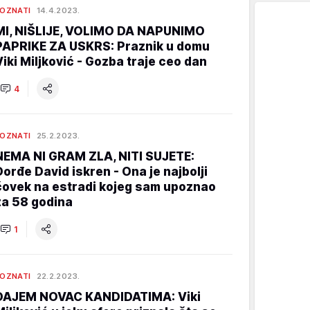
OZNATI
14.4.2023.
MI, NIŠLIJE, VOLIMO DA NAPUNIMO
PAPRIKE ZA USKRS: Praznik u domu
Viki Miljković - Gozba traje ceo dan
4
OZNATI
25.2.2023.
NEMA NI GRAM ZLA, NITI SUJETE:
Đorđe David iskren - Ona je najbolji
čovek na estradi kojeg sam upoznao
za 58 godina
1
OZNATI
22.2.2023.
DAJEM NOVAC KANDIDATIMA: Viki