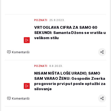
POZNATI
25.8.2023.
VRTOGLAVA CIFRA ZA SAMO 60
SEKUNDI: Samanta Džons se vratila u
velikom stilu
Komentariši
POZNATI
8.8.2023.
NISAM NIŠTA LOŠE URADIO, SAMO
SAM VARAO ŽENU: Gospodin Zverka
progovorio prvi put posle optužbi za
silovanje
Komentariši