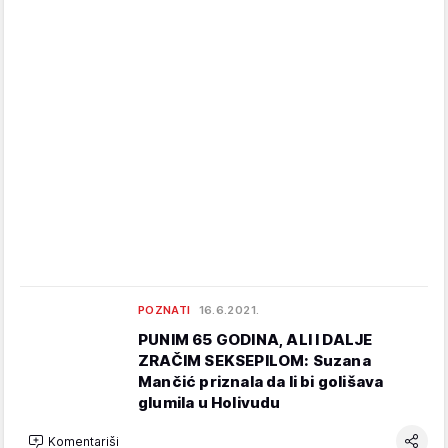
POZNATI
16.6.2021.
PUNIM 65 GODINA, ALI I DALJE
ZRAČIM SEKSEPILOM: Suzana
Mančić priznala da li bi golišava
glumila u Holivudu
Komentariši