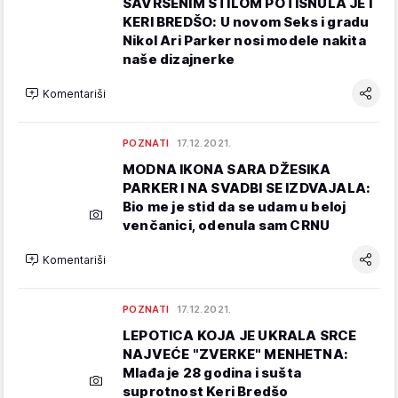
SAVRŠENIM STILOM POTISNULA JE I
KERI BREDŠO: U novom Seks i gradu
Nikol Ari Parker nosi modele nakita
naše dizajnerke
Komentariši
POZNATI
17.12.2021.
MODNA IKONA SARA DŽESIKA
PARKER I NA SVADBI SE IZDVAJALA:
Bio me je stid da se udam u beloj
venčanici, odenula sam CRNU
Komentariši
POZNATI
17.12.2021.
LEPOTICA KOJA JE UKRALA SRCE
NAJVEĆE "ZVERKE" MENHETNA:
Mlađa je 28 godina i sušta
suprotnost Keri Bredšo