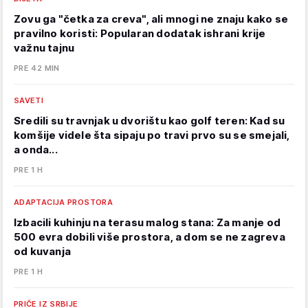
Zovu ga "četka za creva", ali mnogi ne znaju kako se
pravilno koristi: Popularan dodatak ishrani krije
važnu tajnu
PRE 42 MIN
SAVETI
Sredili su travnjak u dvorištu kao golf teren: Kad su
komšije videle šta sipaju po travi prvo su se smejali,
a onda...
PRE 1 H
ADAPTACIJA PROSTORA
Izbacili kuhinju na terasu malog stana: Za manje od
500 evra dobili više prostora, a dom se ne zagreva
od kuvanja
PRE 1 H
PRIČE IZ SRBIJE