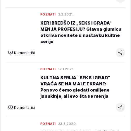
POZNATI
2.2.2021.
KERI BREDŠO IZ „SEKS I GRADA“
MENJA PROFESIJU? Glavna glumica
otkriva novitete u nastavku kultne
serije
Komentariši
POZNATI
12.1.2021.
KULTNA SERIJA "SEKS I GRAD"
VRAĆA SE NA MALE EKRANE:
Ponovo ćemo gledati omiljene
junakinje, ali evo šta se menja
Komentariši
POZNATI
23.8.2020.