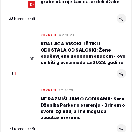
grabe oko nje kao da se deli džabe
Komentariši
POZNATI
6.2.2023.
KRALJICA VISOKIH ŠTIKLI
ODUSTALA OD SALONKI: Žene
oduševljene udobnom obućom - ovo
će biti glavna moda za 2023. godinu
1
POZNATI
1.2.2023.
NE RAZMIŠLJAM O GODINAMA: Sara
Džesika Parker o starenju - Brinem o
svom izgledu, ali ne mogu da
zaustavim vreme
Komentariši