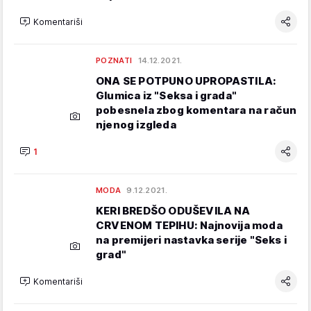
Komentariši
POZNATI
14.12.2021.
ONA SE POTPUNO UPROPASTILA:
Glumica iz "Seksa i grada"
pobesnela zbog komentara na račun
njenog izgleda
1
MODA
9.12.2021.
KERI BREDŠO ODUŠEVILA NA
CRVENOM TEPIHU: Najnovija moda
na premijeri nastavka serije "Seks i
grad"
Komentariši