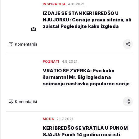
INSPIRACIJA
4.11.2021.
IZDAJE SE STAN KERI BREDŠO U
NJUJORKU: Cena je prava sitnica, ali
zaista! Pogledajte kako izgleda
Komentariši
POZNATI
4.8.2021.
VRATIO SE ZVERKA: Evo kako
šarmantni Mr. Big izgleda na
snimanju nastavka popularne serije
Komentariši
MODA
21.7.2021.
KERI BREDŠO SE VRATILA U PUNOM
SJAJU: Punih 14 godina nosi isti