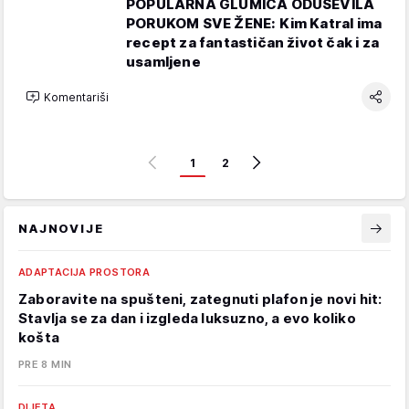
POPULARNA GLUMICA ODUŠEVILA
PORUKOM SVE ŽENE: Kim Katral ima
recept za fantastičan život čak i za
usamljene
Komentariši
1
2
NAJNOVIJE
ADAPTACIJA PROSTORA
Zaboravite na spušteni, zategnuti plafon je novi hit:
Stavlja se za dan i izgleda luksuzno, a evo koliko
košta
PRE 8 MIN
DIJETA