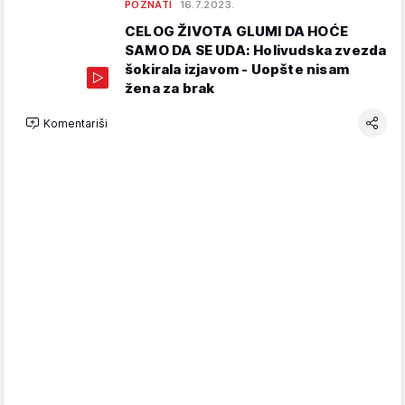
POZNATI
16.7.2023.
CELOG ŽIVOTA GLUMI DA HOĆE
SAMO DA SE UDA: Holivudska zvezda
šokirala izjavom - Uopšte nisam
žena za brak
Komentariši