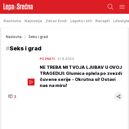
Naslovna
Najnovije
Zdrav život
Lepota i stil
Recepti
Lifestyl
Naslovna
Seks i grad
#
Seks i grad
POZNATI
27.8.2023.
NE TREBA MI TVOJA LJUBAV U OVOJ
TRAGEDIJI: Glumica oplela po zvezdi
čuvene serije - Okrutna si! Ostavi
nas na miru!
3