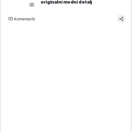
originalni modni detalj
Komentariši