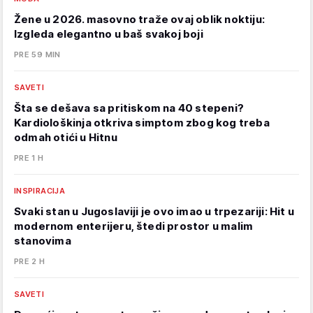
Žene u 2026. masovno traže ovaj oblik noktiju:
Izgleda elegantno u baš svakoj boji
PRE 59 MIN
SAVETI
Šta se dešava sa pritiskom na 40 stepeni?
Kardiološkinja otkriva simptom zbog kog treba
odmah otići u Hitnu
PRE 1 H
INSPIRACIJA
Svaki stan u Jugoslaviji je ovo imao u trpezariji: Hit u
modernom enterijeru, štedi prostor u malim
stanovima
PRE 2 H
SAVETI