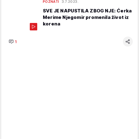
POZNATI
3.7.2023.
SVE JE NAPUSTILA ZBOG NJE: Ćerka
Merime Njegomir promenila život iz
korena
1