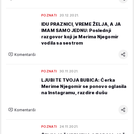
POZNATI
20.12.2021.
IDU PRAZNICI, VREME ŽELJA, A JA
IMAM SAMO JEDNU: Poslednji
razgovor koji je Merima Njegomir
vodila sa sestrom
Komentariši
POZNATI
30.11.2021.
LJUBI TE TVOJA BUBICA: Ćerka
Merime Njegomir se ponovo oglasila
na Instagramu, razdire dušu
Komentariši
POZNATI
24.11.2021.