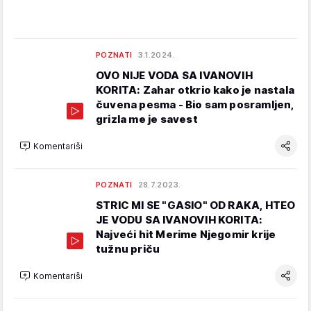
POZNATI
3.1.2024.
OVO NIJE VODA SA IVANOVIH
KORITA: Zahar otkrio kako je nastala
čuvena pesma - Bio sam posramljen,
grizla me je savest
Komentariši
POZNATI
28.7.2023.
STRIC MI SE "GASIO" OD RAKA, HTEO
JE VODU SA IVANOVIH KORITA:
Najveći hit Merime Njegomir krije
tužnu priču
Komentariši