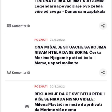
TRUDNA ĆERKA MERIME NJEGOMIR:
Legendarna pevačica je ovo želela
više od svega - Danas sam zaplakala
Komentariši
POZNATI
22.6.2022.
ONA MI ŠALJE SITUACIJE SA KOJIMA
NISAM HTELA DA SE BORIM: Ćerka
Merime Njegomir pati od bola -
Mama, uspori molim te
Komentariši
POZNATI
20.5.2022.
REKLA MI JE DA ĆE SVE BITI U REDU I
VIŠE SE NIKADA NISMO VIDELE:
Milena Plavšić ne može da prihvati
da Merime više nema