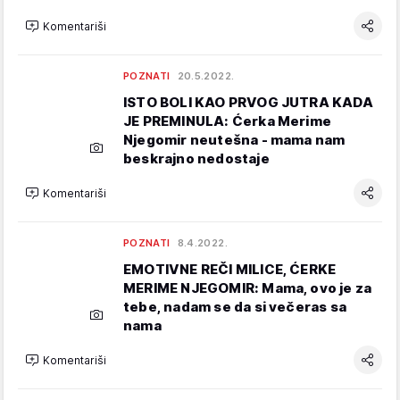
Komentariši
POZNATI
20.5.2022.
ISTO BOLI KAO PRVOG JUTRA KADA
JE PREMINULA: Ćerka Merime
Njegomir neutešna - mama nam
beskrajno nedostaje
Komentariši
POZNATI
8.4.2022.
EMOTIVNE REČI MILICE, ĆERKE
MERIME NJEGOMIR: Mama, ovo je za
tebe, nadam se da si večeras sa
nama
Komentariši