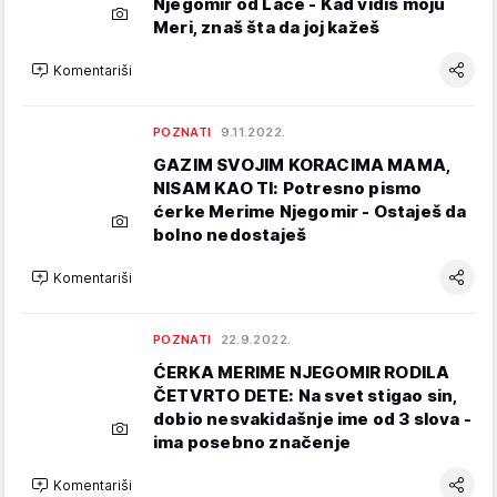
Njegomir od Laće - Kad vidiš moju
Meri, znaš šta da joj kažeš
Komentariši
POZNATI
9.11.2022.
GAZIM SVOJIM KORACIMA MAMA,
NISAM KAO TI: Potresno pismo
ćerke Merime Njegomir - Ostaješ da
bolno nedostaješ
Komentariši
POZNATI
22.9.2022.
ĆERKA MERIME NJEGOMIR RODILA
ČETVRTO DETE: Na svet stigao sin,
dobio nesvakidašnje ime od 3 slova -
ima posebno značenje
Komentariši