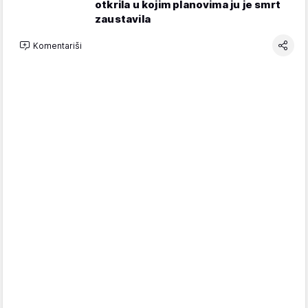
otkrila u kojim planovima ju je smrt
zaustavila
Komentariši