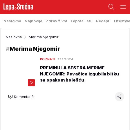
Naslovna
Najnovije
Zdrav život
Lepota i stil
Recepti
Lifestyl
Naslovna
Merima Njegomir
#
Merima Njegomir
POZNATI
17.1.2024.
PREMINULA SESTRA MERIME
NJEGOMIR: Pevačica izgubila bitku
sa opakom bolešću
Komentariši