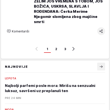
ŽELIM JOŠ VREMENA S TOBOM, JOŠ
BOŽIĆA, USKRSA, SLAVLJA I
ROĐENDANA: Ćerka Merime
Njegomir slomljena zbog majčine
smrti
Komentariši
1
2
3
NAJNOVIJE
LEPOTA
Najbolji parfemi posle mora: Mirišu na senzualni
luksuz, savršeni uz preplanuli ten
PRE 24 MIN
MODA