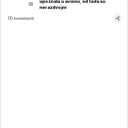
upoznala u avionu, od tada su
nerazdvojni
Komentariši