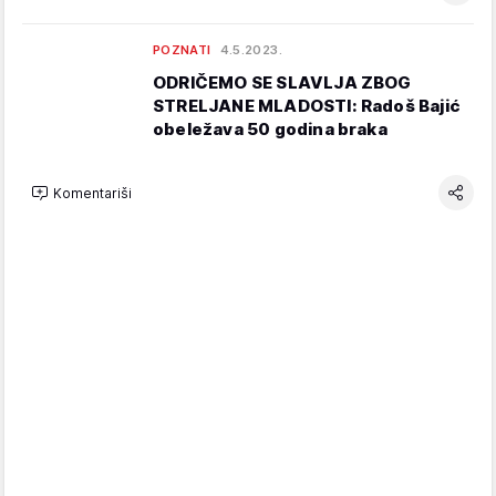
POZNATI
4.5.2023.
ODRIČEMO SE SLAVLJA ZBOG
STRELJANE MLADOSTI: Radoš Bajić
obeležava 50 godina braka
Komentariši