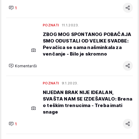
1
POZNATI
11.1.2023.
ZBOG MOG SPONTANOG POBAČAJA
SMO ODUSTALI OD VELIKE SVADBE:
Pevačica se sama našminkala za
venčanje - Bilo je skromno
Komentariši
POZNATI
9.1.2023.
NIJEDAN BRAK NIJE IDEALAN,
SVAŠTA NAM SE IZDEŠAVALO: Brena
o teškim trenucima - Treba imati
snage
1