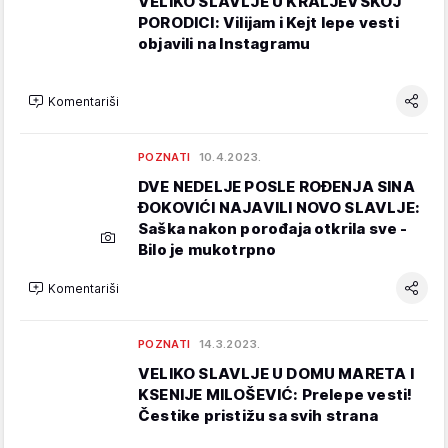
VELIKO SLAVLJE U KRALJEVSKOJ
PORODICI: Vilijam i Kejt lepe vesti
objavili na Instagramu
Komentariši
POZNATI
10.4.2023.
DVE NEDELJE POSLE ROĐENJA SINA
ĐOKOVIĆI NAJAVILI NOVO SLAVLJE:
Saška nakon porođaja otkrila sve -
Bilo je mukotrpno
Komentariši
POZNATI
14.3.2023.
VELIKO SLAVLJE U DOMU MARETA I
KSENIJE MILOŠEVIĆ: Prelepe vesti!
Čestike pristižu sa svih strana