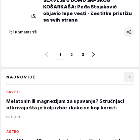
SLAVLJE U DOMU SRPSKOG
KOŠARKAŠA: Peđa Stojaković
objavio lepe vesti - čestitke pristižu
sa svih strana
Komentariši
1
2
3
NAJNOVIJE
SAVETI
Melatonin ili magnezijum za spavanje? Stručnjaci
otkrivaju šta je bolji izbor i kako se koji koristi
PRE 3 H
ASTRO