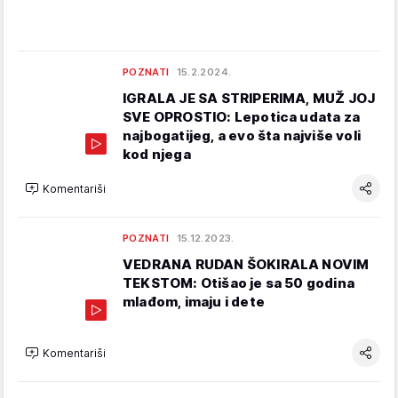
POZNATI
15.2.2024.
IGRALA JE SA STRIPERIMA, MUŽ JOJ
SVE OPROSTIO: Lepotica udata za
najbogatijeg, a evo šta najviše voli
kod njega
Komentariši
POZNATI
15.12.2023.
VEDRANA RUDAN ŠOKIRALA NOVIM
TEKSTOM: Otišao je sa 50 godina
mlađom, imaju i dete
Komentariši