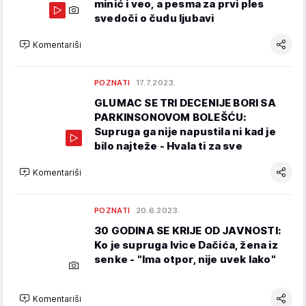
minić i veo, a pesma za prvi ples
svedoči o čudu ljubavi
Komentariši
POZNATI
17.7.2023.
GLUMAC SE TRI DECENIJE BORI SA
PARKINSONOVOM BOLEŠĆU:
Supruga ga nije napustila ni kad je
bilo najteže - Hvala ti za sve
Komentariši
POZNATI
20.6.2023.
30 GODINA SE KRIJE OD JAVNOSTI:
Ko je supruga Ivice Dačića, žena iz
senke - "Ima otpor, nije uvek lako"
Komentariši