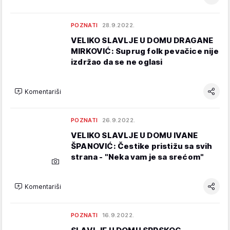
POZNATI
28.9.2022.
VELIKO SLAVLJE U DOMU DRAGANE
MIRKOVIĆ: Suprug folk pevačice nije
izdržao da se ne oglasi
Komentariši
POZNATI
26.9.2022.
VELIKO SLAVLJE U DOMU IVANE
ŠPANOVIĆ: Čestike pristižu sa svih
strana - "Neka vam je sa srećom"
Komentariši
POZNATI
16.9.2022.