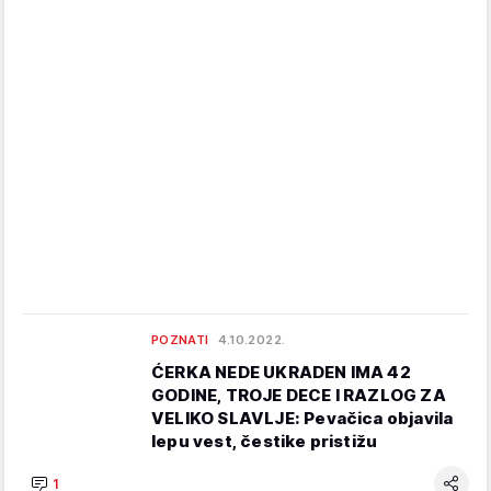
POZNATI
4.10.2022.
ĆERKA NEDE UKRADEN IMA 42
GODINE, TROJE DECE I RAZLOG ZA
VELIKO SLAVLJE: Pevačica objavila
lepu vest, čestike pristižu
1