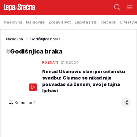
Naslovna
Najnovije
Zdrav život
Lepota i stil
Recepti
Lifestyl
Naslovna
Godišnjica braka
#
Godišnjica braka
POZNATI
21.8.2024.
Nenad Okanović slavi porcelansku
svadbu: Glumac se nikad nije
posvađao sa ženom, ovo je tajna
ljubavi
Komentariši