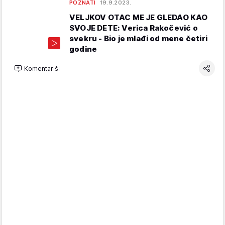
POZNATI
19.9.2023.
VELJKOV OTAC ME JE GLEDAO KAO
SVOJE DETE: Verica Rakočević o
svekru - Bio je mlađi od mene četiri
godine
Komentariši