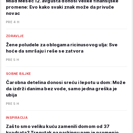
Mlad Mesec 12. avgusta donosi velike finansijske
promene: Evo kako svaki znak može da privuče
novac
PRE 4 H
ZDRAVLJE
Žene poludele za oblogama ricinusovog ulja: Sve
hoće da smršaju i reše se zatvora
PRE 5 H
SOBNE BILJKE
Čarobna detelina donosi sreću i lepotu u dom: Može
da izdrži danima bez vode, samo jedna greška je
ubija
PRE 5 H
INSPIRACIJA
Zašto smo veliku kuću zamenili domom od 37
kvadrata? Trenutak na parkingu nam je promenio