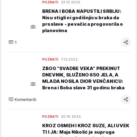
POZNATI
23.12.2022.
BRENA I BOBA NAPUSTILI SRBIJU:
Nisu stigli ni godišnjicu braka da
proslave - pevačica progovorila o
planovima
1
POZNATI
7.12.2022.
ZBOG "SVADBE VEKA" PREKINUT
DNEVNIK, SLUŽENO 650 JELA, A
MLADA NOSILA DIOR VENČANICU:
Brena i Boba slave 31 godinu braka
Komentariši
POZNATI
20.10.2022.
KROZ OSMEH I KROZ SUZE, ALI UVEK
TI I JA: Maja Nikolić je supruga