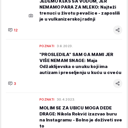
JEDEMO KEKS SA VODOM, JER
NEMAMO PARA ZA MLEKO: Najteži
trenuci u životu pevačice - zaposlili
je u vulkanizerskoj radnji
12
POZNATI
3.6.2023.
"PROSLEDILA" SAM GA MAMI JER
VIŠE NEMAM SNAGE: Maja
Odžaklijevska o unuku koji ima
autizam i preseljenju u kuću u cveću
3
POZNATI
30.4.2023.
MOLIM SE ZA UBICU MOGA DEDE
DRAGE: Nikola Rokvić izazvao buru
na Instagramu - Bolno je doživeti sve
to