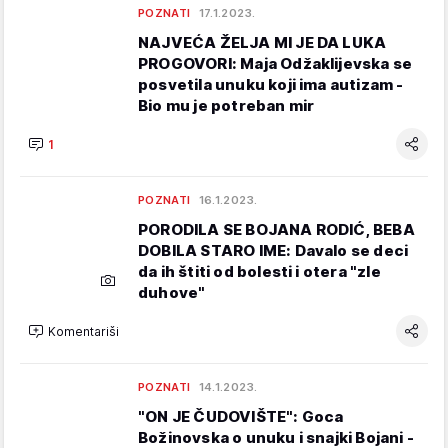
POZNATI
17.1.2023.
NAJVEĆA ŽELJA MI JE DA LUKA
PROGOVORI: Maja Odžaklijevska se
posvetila unuku koji ima autizam -
Bio mu je potreban mir
1
POZNATI
16.1.2023.
PORODILA SE BOJANA RODIĆ, BEBA
DOBILA STARO IME: Davalo se deci
da ih štiti od bolesti i otera "zle
duhove"
Komentariši
POZNATI
14.1.2023.
"ON JE ČUDOVIŠTE": Goca
Božinovska o unuku i snajki Bojani -