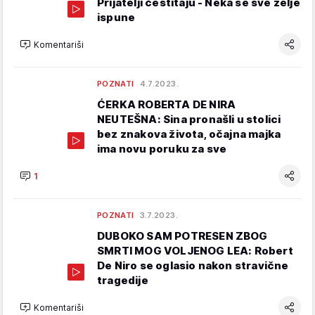
Prijatelji čestitaju - Neka se sve želje
ispune
Komentariši
POZNATI
4.7.2023.
ĆERKA ROBERTA DE NIRA
NEUTEŠNA: Sina pronašli u stolici
bez znakova života, očajna majka
ima novu poruku za sve
1
POZNATI
3.7.2023.
DUBOKO SAM POTRESEN ZBOG
SMRTI MOG VOLJENOG LEA: Robert
De Niro se oglasio nakon stravične
tragedije
Komentariši