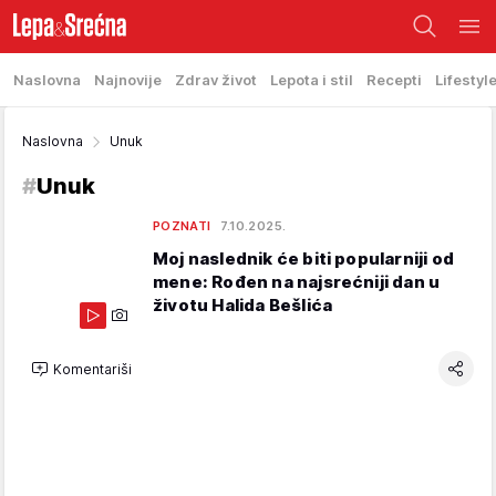
Naslovna
Najnovije
Zdrav život
Lepota i stil
Recepti
Lifestyl
Naslovna
Unuk
#
Unuk
POZNATI
7.10.2025.
Moj naslednik će biti popularniji od
mene: Rođen na najsrećniji dan u
životu Halida Bešlića
Komentariši