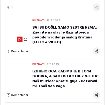
1
POZNATI
18.4.2023.
SVI SU DOŠLI, SAMO SESTRE NEMA:
Zavirite na slavlje Ražnatovića
povodom rođenja malog Krstana
(FOTO + VIDEO)
Komentariši
POZNATI
9.2.2023.
IZGUBIO OCA KAD MU JE BILO 14
GODINA, A SAD OSTAO I BEZ NJEGA:
Naš muzičar opet tuguje - Pozdravi
mi, znaš već koga
Komentariši