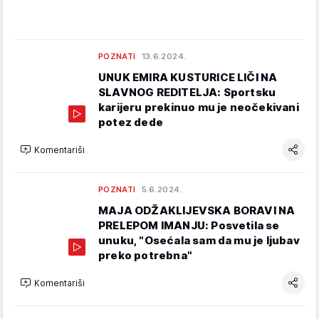
POZNATI
13.6.2024.
UNUK EMIRA KUSTURICE LIČI NA
SLAVNOG REDITELJA: Sportsku
karijeru prekinuo mu je neočekivani
potez dede
Komentariši
POZNATI
5.6.2024.
MAJA ODŽAKLIJEVSKA BORAVI NA
PRELEPOM IMANJU: Posvetila se
unuku, "Osećala sam da mu je ljubav
preko potrebna"
Komentariši