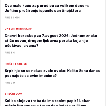
Dve male kuće za porodicu sa velikom decom:
Jeftino proširenje ispunilo san tinejdžera
PRE 31 MIN
DNEVNI HOROSKOP
Dnevni horoskop za 7. avgust 2026: Jednom znaku
stiže novac, drugom ljubavna poruka koju nije
očekivao, a vama?
PRE 1 H
PRIČE IZ SRBIJE
Srpkinje su se nekad zvale ovako: Koliko žena danas
poznajete sa ovim imenima?
PRE 2 H
SREĆNI DOM
Koliko slojeva treba da ima toalet papir? Lekar
otkrio šta zapravo treba da gledate prilikom