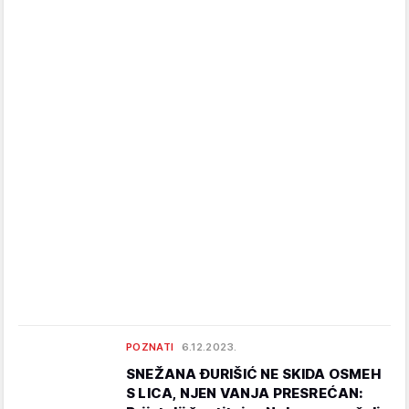
POZNATI
6.12.2023.
SNEŽANA ĐURIŠIĆ NE SKIDA OSMEH
S LICA, NJEN VANJA PRESREĆAN: