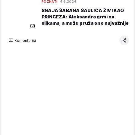
POZNATI
4.6.2024.
SNAJA ŠABANA ŠAULIĆA ŽIVI KAO
PRINCEZA: Aleksandra grmi na
slikama, a mužu pruža ono najvažnije
Komentariši