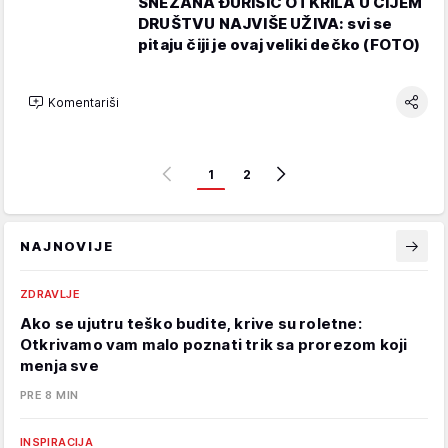
SNEŽANA ĐURIŠIĆ OTKRILA U ČIJEM
DRUŠTVU NAJVIŠE UŽIVA: svi se
pitaju čiji je ovaj veliki dečko (FOTO)
Komentariši
1
2
NAJNOVIJE
ZDRAVLJE
Ako se ujutru teško budite, krive su roletne:
Otkrivamo vam malo poznati trik sa prorezom koji
menja sve
PRE 8 MIN
INSPIRACIJA