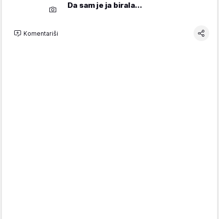
Da sam je ja birala...
Komentariši