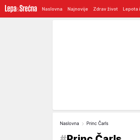
Naslovna
Najnovije
Zdrav život
Lepota i
Naslovna
Princ Čarls
#
Princ Čarls