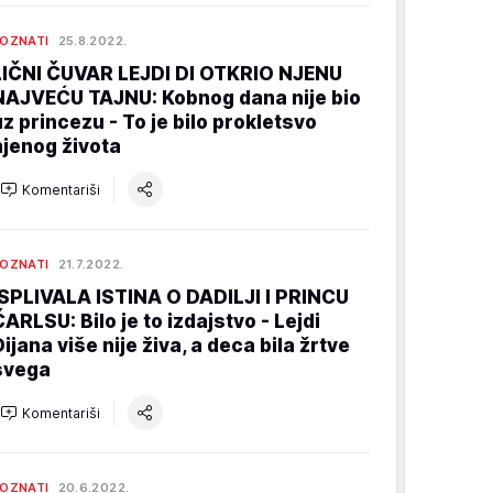
OZNATI
25.8.2022.
LIČNI ČUVAR LEJDI DI OTKRIO NJENU
NAJVEĆU TAJNU: Kobnog dana nije bio
uz princezu - To je bilo prokletsvo
njenog života
Komentariši
OZNATI
21.7.2022.
ISPLIVALA ISTINA O DADILJI I PRINCU
ČARLSU: Bilo je to izdajstvo - Lejdi
Dijana više nije živa, a deca bila žrtve
svega
Komentariši
OZNATI
20.6.2022.