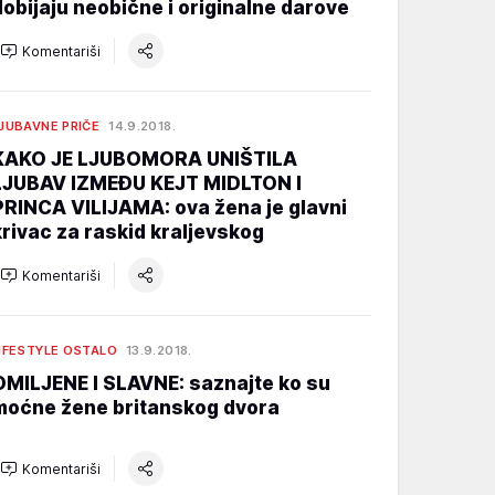
dobijaju neobične i originalne darove
Komentariši
JUBAVNE PRIČE
14.9.2018.
KAKO JE LJUBOMORA UNIŠTILA
LJUBAV IZMEĐU KEJT MIDLTON I
PRINCA VILIJAMA: ova žena je glavni
krivac za raskid kraljevskog
Komentariši
IFESTYLE OSTALO
13.9.2018.
OMILJENE I SLAVNE: saznajte ko su
moćne žene britanskog dvora
Komentariši