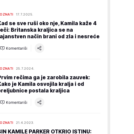
OZNATI
17.7.2025.
Kad se sve ruši oko nje, Kamila kaže 4
reči: Britanska kraljica se na
tajanstven način brani od zla i nesreće
Komentariši
OZNATI
25.7.2024.
Prvim rečima ga je zarobila zauvek:
Kako je Kamila osvojila kralja i od
preljubnice postala kraljica
Komentariši
OZNATI
21.4.2023.
SIN KAMILE PARKER OTKRIO ISTINU: