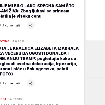
NIJE MI BILO LAKO, SREĆNA SAM ŠTO
SAM ŽIVA: Zbog ljubavi sa princem
platila je visoku cenu
Komentariši
OZNATI
4.6.2019.
ŠTA JE KRALJICA ELIZABETA IZABRALA
ZA VEČERU DA UGOSTI DONALDA I
MELANIJU TRAMP: pogledajte kako su
izgledali cvetna dekoracija, trpezarija,
hrana i piće u Bakingemskoj palati
(FOTO)
Komentariši
MODA
14.3.2019.