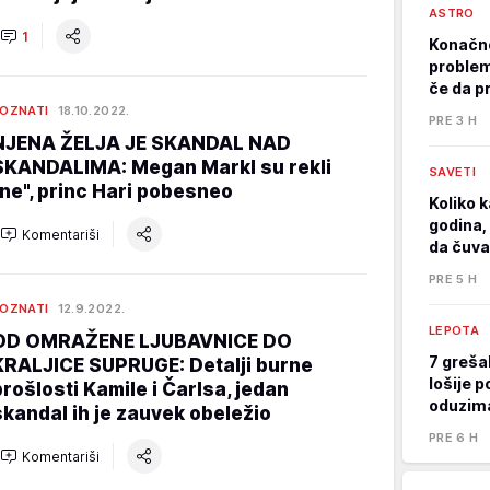
ASTRO
1
Konačno
problem
če da p
OZNATI
18.10.2022.
PRE 3 H
NJENA ŽELJA JE SKANDAL NAD
SKANDALIMA: Megan Markl su rekli
SAVETI
"ne", princ Hari pobesneo
Koliko k
godina, 
Komentariši
da čuva
PRE 5 H
OZNATI
12.9.2022.
LEPOTA
OD OMRAŽENE LJUBAVNICE DO
7 greša
KRALJICE SUPRUGE: Detalji burne
lošije p
prošlosti Kamile i Čarlsa, jedan
oduzima
skandal ih je zauvek obeležio
PRE 6 H
Komentariši