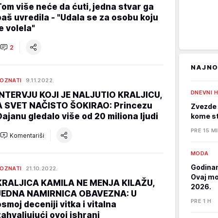
Tom više neće da ćuti, jedna stvar ga
baš uvredila - "Udala se za osobu koju
e volela"
2
NAJNO
OZNATI
9.11.2022.
DNEVNI 
INTERVJU KOJI JE NALJUTIO KRALJICU,
A SVET NAČISTO ŠOKIRAO: Princezu
Zvezde 
Dajanu gledalo više od 20 miliona ljudi
kome st
PRE 15 M
Komentariši
MODA
Godinam
OZNATI
21.10.2022.
Ovaj mod
KRALJICA KAMILA NE MENJA KILAŽU,
2026.
JEDNA NAMIRNICA OBAVEZNA: U
PRE 1 H
osmoj deceniji vitka i vitalna
zahvaljujući ovoj ishrani