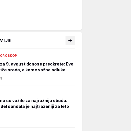
VIJE
HOROSKOP
za 9. avgust donose preokrete: Evo
iže sreća, a kome važna odluka
IN
a su važile za najružniju obuću:
el sandala je najtraženiji za leto