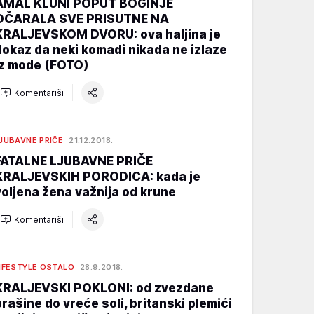
AMAL KLUNI POPUT BOGINJE
OČARALA SVE PRISUTNE NA
KRALJEVSKOM DVORU: ova haljina je
dokaz da neki komadi nikada ne izlaze
iz mode (FOTO)
Komentariši
JUBAVNE PRIČE
21.12.2018.
FATALNE LJUBAVNE PRIČE
KRALJEVSKIH PORODICA: kada je
voljena žena važnija od krune
Komentariši
IFESTYLE OSTALO
28.9.2018.
KRALJEVSKI POKLONI: od zvezdane
prašine do vreće soli, britanski plemići