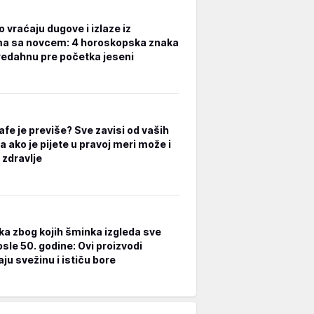
 vraćaju dugove i izlaze iz
a sa novcem: 4 horoskopska znaka
redahnu pre početka jeseni
afe je previše? Sve zavisi od vaših
a ako je pijete u pravoj meri može i
 zdravlje
ka zbog kojih šminka izgleda sve
osle 50. godine: Ovi proizvodi
ju svežinu i ističu bore