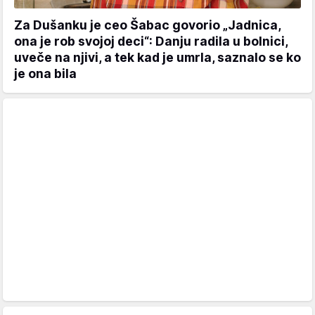
Za Dušanku je ceo Šabac govorio „Jadnica,
ona je rob svojoj deci“: Danju radila u bolnici,
uveče na njivi, a tek kad je umrla, saznalo se ko
je ona bila