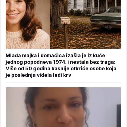
Mlada majka i domaćica izašla je iz kuće
jednog popodneva 1974. i nestala bez traga:
Više od 50 godina kasnije otkriće osobe koja
je poslednja videla ledi krv