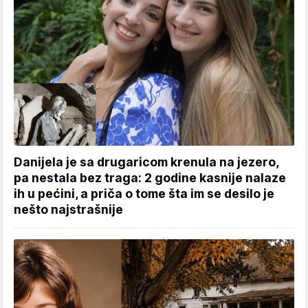
Danijela je sa drugaricom krenula na jezero,
pa nestala bez traga: 2 godine kasnije nalaze
ih u pećini, a priča o tome šta im se desilo je
nešto najstrašnije