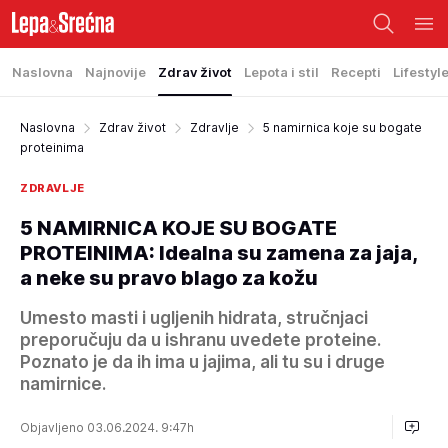
Naslovna
Najnovije
Zdrav život
Lepota i stil
Recepti
Lifestyl
Naslovna
Zdrav život
Zdravlje
5 namirnica koje su bogate
proteinima
ZDRAVLJE
5 NAMIRNICA KOJE SU BOGATE
PROTEINIMA: Idealna su zamena za jaja,
a neke su pravo blago za kožu
Umesto masti i ugljenih hidrata, stručnjaci
preporučuju da u ishranu uvedete proteine.
Poznato je da ih ima u jajima, ali tu su i druge
namirnice.
Objavljeno 03.06.2024. 9:47h