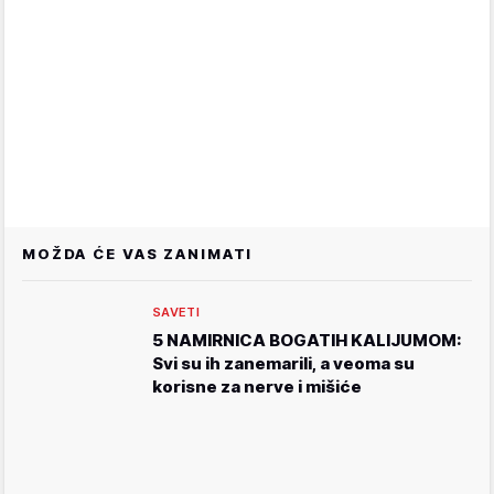
MOŽDA ĆE VAS ZANIMATI
SAVETI
5 NAMIRNICA BOGATIH KALIJUMOM:
Svi su ih zanemarili, a veoma su
korisne za nerve i mišiće