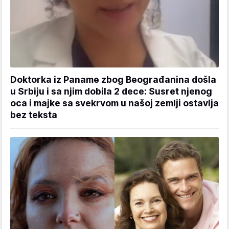
Doktorka iz Paname zbog Beograđanina došla
u Srbiju i sa njim dobila 2 dece: Susret njenog
oca i majke sa svekrvom u našoj zemlji ostavlja
bez teksta