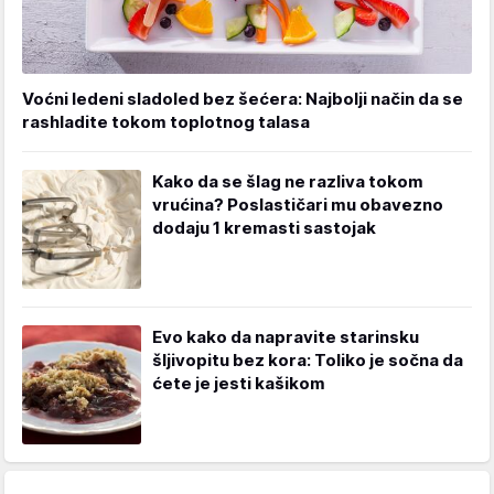
Voćni ledeni sladoled bez šećera: Najbolji način da se
rashladite tokom toplotnog talasa
Kako da se šlag ne razliva tokom
vrućina? Poslastičari mu obavezno
dodaju 1 kremasti sastojak
Evo kako da napravite starinsku
šljivopitu bez kora: Toliko je sočna da
ćete je jesti kašikom