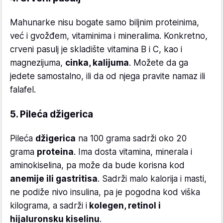
Mahunarke nisu bogate samo biljnim proteinima,
već i gvožđem, vitaminima i mineralima. Konkretno,
crveni pasulj je skladište vitamina B i C, kao i
magnezijuma,
cinka, kalijuma
. Možete da ga
jedete samostalno, ili da od njega pravite namaz ili
falafel.
5. Pileća džigerica
Pileća
džigerica
na 100 grama sadrži oko 20
grama
proteina
. Ima dosta vitamina, minerala i
aminokiselina, pa može da bude korisna kod
anemije ili gastritisa
. Sadrži malo kalorija i masti,
ne podiže nivo insulina, pa je pogodna kod viška
kilograma, a sadrži i
kolegen, retinol i
hijaluronsku kiselinu
.