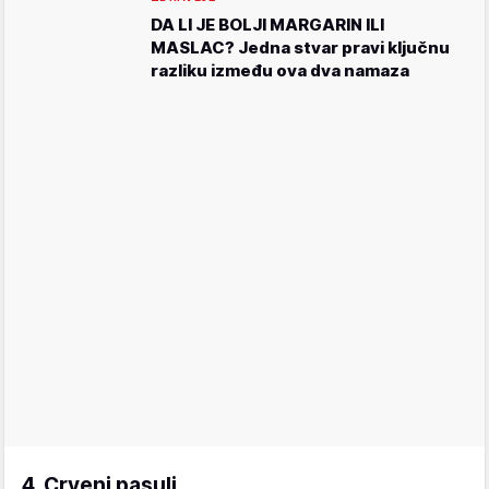
DA LI JE BOLJI MARGARIN ILI
MASLAC? Jedna stvar pravi ključnu
razliku između ova dva namaza
4. Crveni pasulj