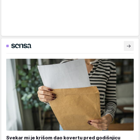
Svekar mi je krišom dao kovertu pred godišnjicu