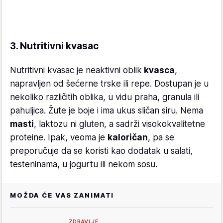
3. Nutritivni kvasac
Nutritivni kvasac je neaktivni oblik
kvasca
,
napravljen od šećerne trske ili repe. Dostupan je u
nekoliko različitih oblika, u vidu praha, granula ili
pahuljica. Žute je boje i ima ukus sličan siru. Nema
masti
, laktozu ni gluten, a sadrži visokokvalitetne
proteine. Ipak, veoma je
kaloričan
, pa se
preporučuje da se koristi kao dodatak u salati,
testeninama, u jogurtu ili nekom sosu.
MOŽDA ĆE VAS ZANIMATI
ZDRAVLJE