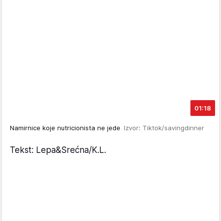
01:18
Namirnice koje nutricionista ne jede
Izvor: Tiktok/savingdinner
Tekst: Lepa&Srećna/K.L.