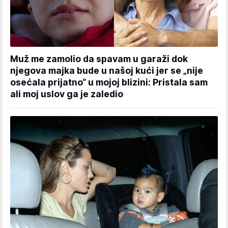
Muž me zamolio da spavam u garaži dok
njegova majka bude u našoj kući jer se „nije
osećala prijatno“ u mojoj blizini: Pristala sam
ali moj uslov ga je zaledio