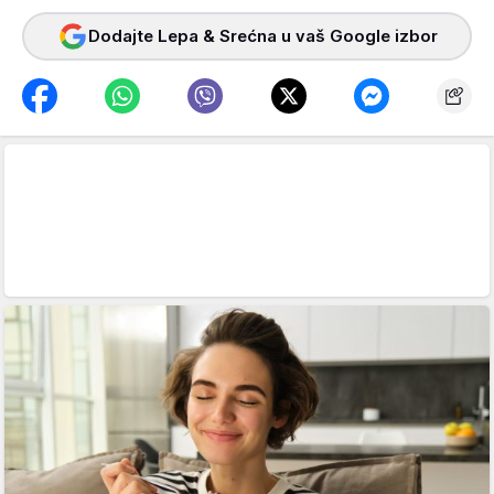
Dodajte Lepa & Srećna u vaš Google izbor