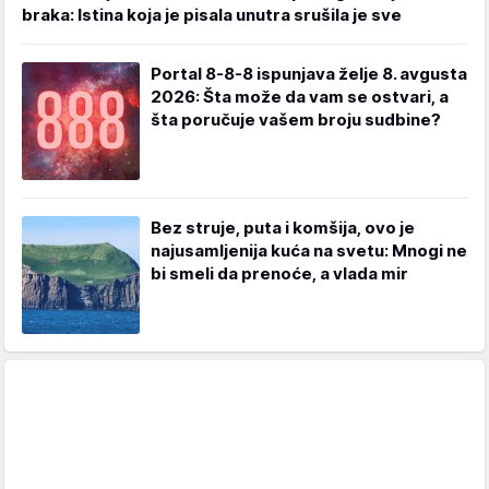
braka: Istina koja je pisala unutra srušila je sve
Portal 8-8-8 ispunjava želje 8. avgusta
2026: Šta može da vam se ostvari, a
šta poručuje vašem broju sudbine?
Bez struje, puta i komšija, ovo je
najusamljenija kuća na svetu: Mnogi ne
bi smeli da prenoće, a vlada mir