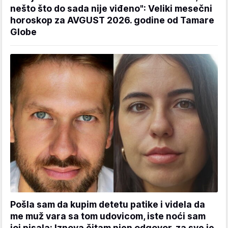
nešto što do sada nije viđeno": Veliki mesečni
horoskop za AVGUST 2026. godine od Tamare
Globe
Pošla sam da kupim detetu patike i videla da
me muž vara sa tom udovicom, iste noći sam
joj pisala: Iznova čitam njen odgovor, za sve je