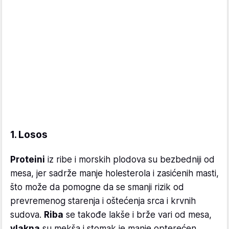
1. Losos
Proteini
iz ribe i morskih plodova su bezbedniji od
mesa, jer sadrže manje holesterola i zasićenih masti,
što može da pomogne da se smanji rizik od
prevremenog starenja i oštećenja srca i krvnih
sudova.
Riba
se takođe lakše i brže vari od mesa,
vlakna
su mekša i stomak je manje opterećen.