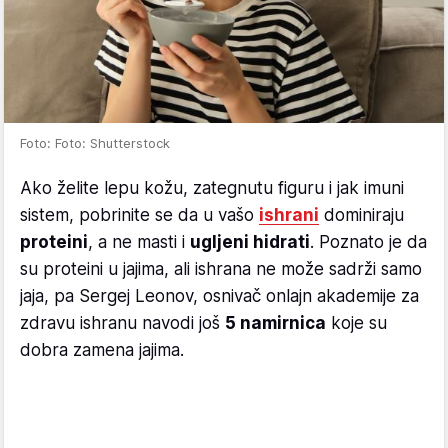
Foto: Foto: Shutterstock
Ako želite lepu kožu, zategnutu figuru i jak imuni
sistem, pobrinite se da u vašo
ishrani
dominiraju
proteini
, a ne masti i
ugljeni hidrati
. Poznato je da
su proteini u jajima, ali ishrana ne može sadrži samo
jaja, pa Sergej Leonov, osnivač onlajn akademije za
zdravu ishranu navodi još
5 namirnica
koje su
dobra zamena jajima.