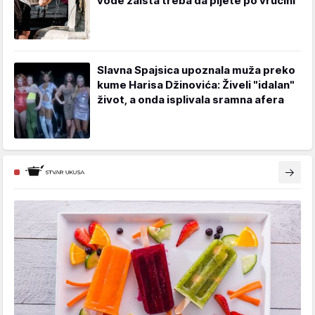
vode zaista treba da pijete po vrućini
Slavna Spajsica upoznala muža preko
kume Harisa Džinovića: Živeli "idalan"
život, a onda isplivala sramna afera