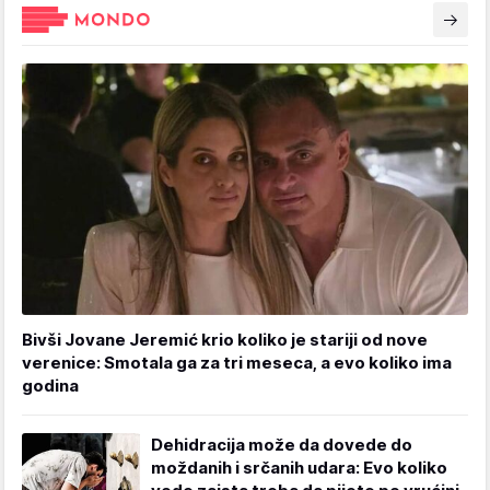
Bivši Jovane Jeremić krio koliko je stariji od nove
verenice: Smotala ga za tri meseca, a evo koliko ima
godina
Dehidracija može da dovede do
moždanih i srčanih udara: Evo koliko