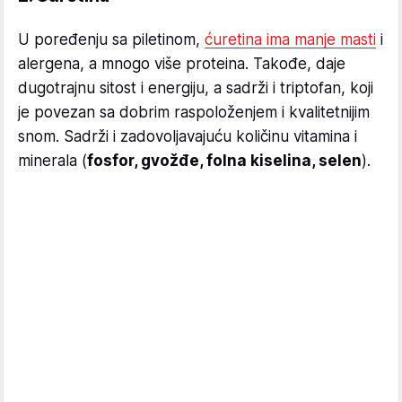
U poređenju sa piletinom,
ćuretina ima manje masti
i
alergena, a mnogo više proteina. Takođe, daje
dugotrajnu sitost i energiju, a sadrži i triptofan, koji
je povezan sa dobrim raspoloženjem i kvalitetnijim
snom. Sadrži i zadovoljavajuću količinu vitamina i
minerala (
fosfor, gvožđe, folna kiselina, selen
).