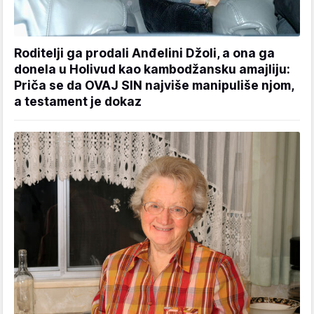
Roditelji ga prodali Anđelini Džoli, a ona ga
donela u Holivud kao kambodžansku amajliju:
Priča se da OVAJ SIN najviše manipuliše njom,
a testament je dokaz