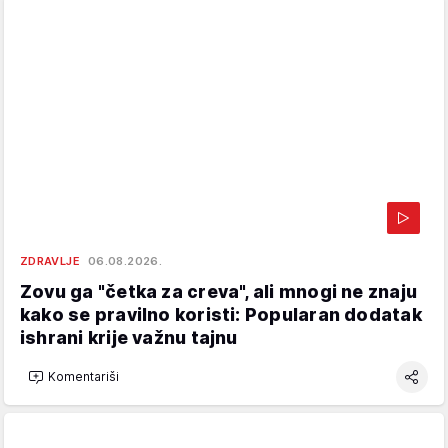
ZDRAVLJE
06.08.2026.
Zovu ga "četka za creva", ali mnogi ne znaju
kako se pravilno koristi: Popularan dodatak
ishrani krije važnu tajnu
Komentariši