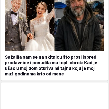
Sažalila sam se na skitnicu što prosi ispred
prodavnice i ponudila mu topli obrok: Kad je
ušao u moj dom otkriva mi tajnu koju je moj
muž godinama krio od mene