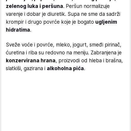
zelenog luka i peršuna
. Peršun normalizuje
varenje i dobar je diuretik. Supa ne sme da sadrži
krompir i drugo povrće koje je bogato
ugljenim
hidratima
.
Sveže voće i povrće, mleko, jogurt, smeđi pirinač,
ćuretina i riba su redovno na meniju. Zabranjena je
konzervirana hrana
, proizvodi od hleba i brašna,
slatkiši, gazirana i
alkoholna pića
.