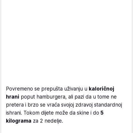
Povremeno se prepušta uživanju u
kaloričnoj
hrani
poput hamburgera, ali pazi da u tome ne
pretera i brzo se vraća svojoj zdravoj standardnoj
ishrani. Tokom dijete može da skine i do
5
kilograma
za 2 nedelje.