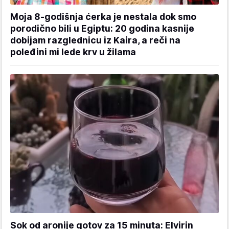
Moja 8-godišnja ćerka je nestala dok smo
porodično bili u Egiptu: 20 godina kasnije
dobijam razglednicu iz Kaira, a reči na
poleđini mi lede krv u žilama
Sok od aronije gotov za 15 minuta: Elvirin