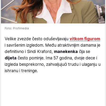
Foto: Profimedia
Velike zvezde često oduševljavaju
vitkom figurom
i savršenim izgledom. Među atraktivnijim damama je
definitivno i Sindi Kraford,
manekenka
čija se
dijeta
često pominje. Ima 57 godina, dvoje dece i
izgleda besprekorno, zahvaljujući trudu i ulaganju u
ishranu i treninge.