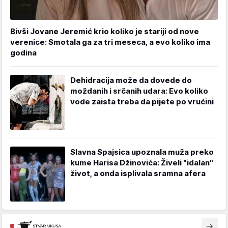
Bivši Jovane Jeremić krio koliko je stariji od nove
verenice: Smotala ga za tri meseca, a evo koliko ima
godina
Dehidracija može da dovede do
moždanih i srčanih udara: Evo koliko
vode zaista treba da pijete po vrućini
Slavna Spajsica upoznala muža preko
kume Harisa Džinovića: Živeli "idalan"
život, a onda isplivala sramna afera