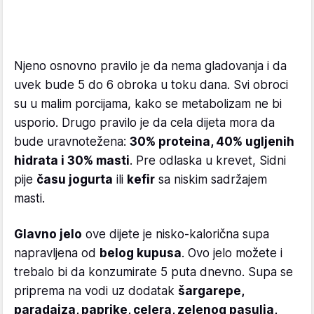
Njeno osnovno pravilo je da nema gladovanja i da
uvek bude 5 do 6 obroka u toku dana. Svi obroci
su u malim porcijama, kako se metabolizam ne bi
usporio. Drugo pravilo je da cela dijeta mora da
bude uravnotežena:
30% proteina, 40% ugljenih
hidrata i 30% masti
. Pre odlaska u krevet, Sidni
pije
času jogurta
ili
kefir
sa niskim sadržajem
masti.
Glavno jelo
ove dijete je nisko-kalorična supa
napravljena od
belog kupusa
. Ovo jelo možete i
trebalo bi da konzumirate 5 puta dnevno. Supa se
priprema na vodi uz dodatak
šargarepe,
paradajza, paprike, celera, zelenog pasulja,