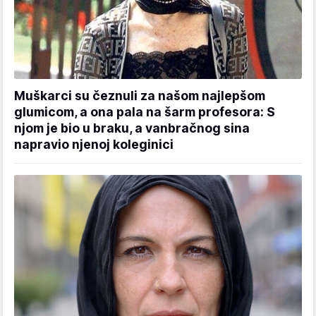
Muškarci su čeznuli za našom najlepšom
glumicom, a ona pala na šarm profesora: S
njom je bio u braku, a vanbračnog sina
napravio njenoj koleginici