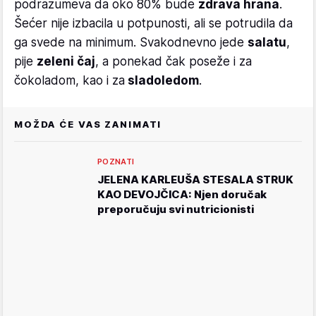
podrazumeva da oko 80% bude
zdrava hrana
.
Šećer nije izbacila u potpunosti, ali se potrudila da
ga svede na minimum. Svakodnevno jede
salatu
,
pije
zeleni čaj
, a ponekad čak poseže i za
čokoladom, kao i za
sladoledom
.
MOŽDA ĆE VAS ZANIMATI
POZNATI
JELENA KARLEUŠA STESALA STRUK
KAO DEVOJČICA: Njen doručak
preporučuju svi nutricionisti