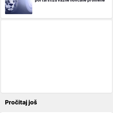
portal stižu važne novčane promene
Pročitaj još