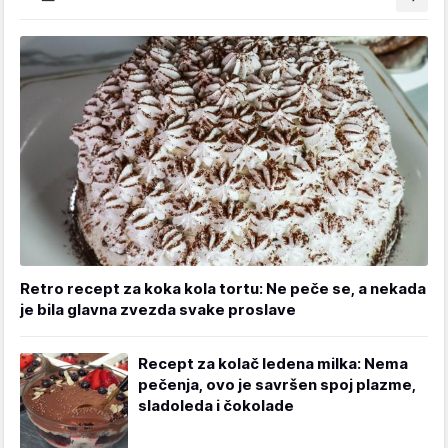
Retro recept za koka kola tortu: Ne peče se, a nekada
je bila glavna zvezda svake proslave
Recept za kolač ledena milka: Nema
pečenja, ovo je savršen spoj plazme,
sladoleda i čokolade