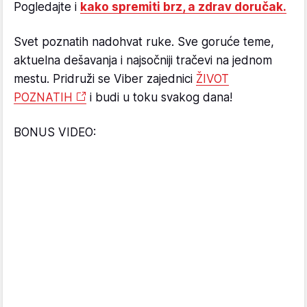
Pogledajte i
kako spremiti brz, a zdrav doručak.
Svet poznatih nadohvat ruke. Sve goruće teme,
aktuelna dešavanja i najsočniji tračevi na jednom
mestu. Pridruži se Viber zajednici
ŽIVOT
POZNATIH
i budi u toku svakog dana!
BONUS VIDEO: