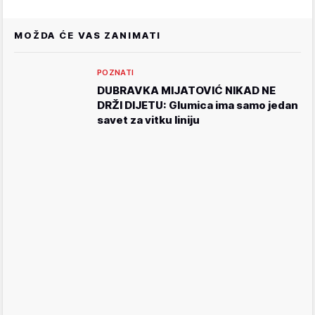
MOŽDA ĆE VAS ZANIMATI
POZNATI
DUBRAVKA MIJATOVIĆ NIKAD NE
DRŽI DIJETU: Glumica ima samo jedan
savet za vitku liniju