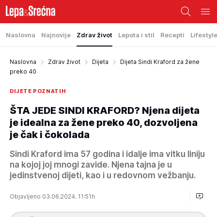
Naslovna
Najnovije
Zdrav život
Lepota i stil
Recepti
Lifestyl
Naslovna
Zdrav život
Dijeta
Dijeta Sindi Kraford za žene
preko 40
DIJETE POZNATIH
ŠTA JEDE SINDI KRAFORD? Njena dijeta
je idealna za žene preko 40, dozvoljena
je čak i čokolada
Sindi Kraford ima 57 godina i idalje ima vitku liniju
na kojoj joj mnogi zavide. Njena tajna je u
jedinstvenoj dijeti, kao i u redovnom vežbanju.
Objavljeno 03.06.2024. 11:51h