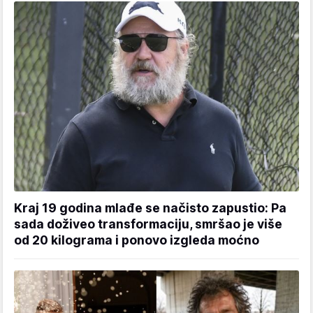
Kraj 19 godina mlađe se načisto zapustio: Pa
sada doživeo transformaciju, smršao je više
od 20 kilograma i ponovo izgleda moćno