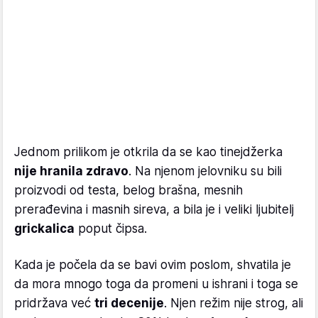
Jednom prilikom je otkrila da se kao tinejdžerka
nije hranila zdravo
. Na njenom jelovniku su bili
proizvodi od testa, belog brašna, mesnih
prerađevina i masnih sireva, a bila je i veliki ljubitelj
grickalica
poput čipsa.
Kada je počela da se bavi ovim poslom, shvatila je
da mora mnogo toga da promeni u ishrani i toga se
pridržava već
tri decenije
. Njen režim nije strog, ali