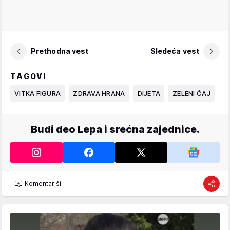
Prethodna vest
Sledeća vest
TAGOVI
VITKA FIGURA
ZDRAVA HRANA
DIJETA
ZELENI ČAJ
Budi deo Lepa i srećna zajednice.
Komentariši