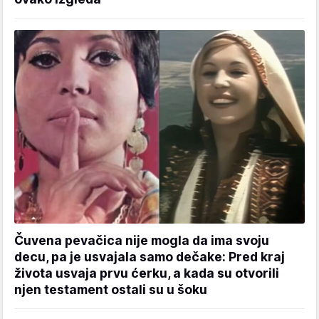
Čuvena pevačica nije mogla da ima svoju
decu, pa je usvajala samo dečake: Pred kraj
života usvaja prvu ćerku, a kada su otvorili
njen testament ostali su u šoku