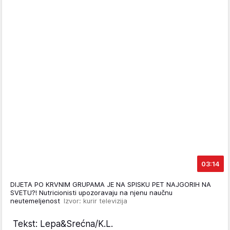
03:14
DIJETA PO KRVNIM GRUPAMA JE NA SPISKU PET NAJGORIH NA
SVETU?! Nutricionisti upozoravaju na njenu naučnu
neutemeljenost
Izvor: kurir televizija
Tekst: Lepa&Srećna/K.L.