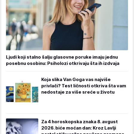
Ljudi koji stalno šalju glasovne poruke imaju jednu
posebnu osobinu: Psiholozi otkrivaju šta ih izdvaja
Koja slika Van Goga vas najviše
privlači? Test ličnosti otkriva šta vam
nedostaje za više sreće u životu
Za 4 horoskopska znaka 8. avgust
2026. biće moćan dan: Kroz Lavlji