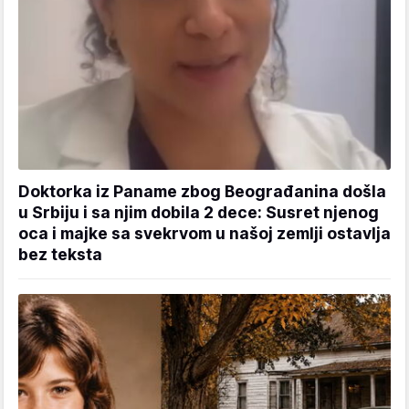
Doktorka iz Paname zbog Beograđanina došla
u Srbiju i sa njim dobila 2 dece: Susret njenog
oca i majke sa svekrvom u našoj zemlji ostavlja
bez teksta