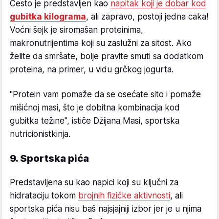
Često je predstavljen kao
napitak koji je dobar kod
gubitka kilograma
, ali zapravo, postoji jedna caka!
Voćni šejk je siromašan proteinima,
makronutrijentima koji su zaslužni za sitost. Ako
želite da smršate, bolje pravite smuti sa dodatkom
proteina, na primer, u vidu grčkog jogurta.
"Protein vam pomaže da se osećate sito i pomaže
mišićnoj masi, što je dobitna kombinacija kod
gubitka težine", ističe Džijana Masi, sportska
nutricionistkinja.
9. Sportska pića
Predstavljena su kao napici koji su ključni za
hidrataciju tokom
brojnih fizičke aktivnosti
, ali
sportska pića nisu baš najsjajniji izbor jer je u njima