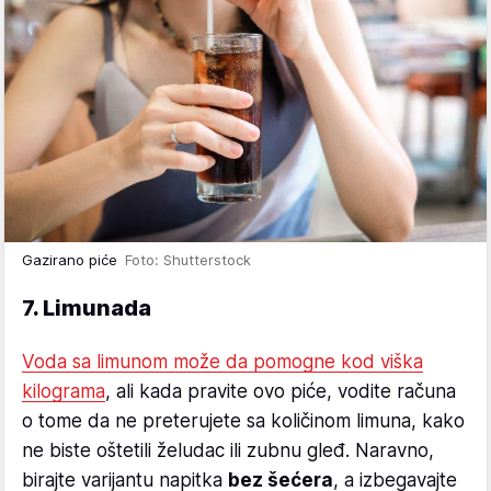
Gazirano piće
Foto: Shutterstock
7. Limunada
Voda sa limunom može da pomogne kod viška
kilograma
, ali kada pravite ovo piće, vodite računa
o tome da ne preterujete sa količinom limuna, kako
ne biste oštetili želudac ili zubnu gleđ. Naravno,
birajte varijantu napitka
bez šećera
, a izbegavajte