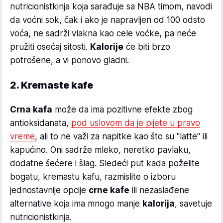
nutricionistkinja koja sarađuje sa NBA timom, navodi
da voćni sok, čak i ako je napravljen od 100 odsto
voća, ne sadrži vlakna kao cele voćke, pa neće
pružiti osećaj sitosti.
Kalorije
će biti brzo
potrošene, a vi ponovo gladni.
2. Kremaste kafe
Crna kafa
može da ima pozitivne efekte zbog
antioksidanata,
pod uslovom da je pijete u pravo
vreme
, ali to ne važi za napitke kao što su "latte" ili
kapućino. Oni sadrže mleko, neretko pavlaku,
dodatne šećere i šlag. Sledeći put kada poželite
bogatu, kremastu kafu, razmislite o izboru
jednostavnije opcije
crne kafe
ili nezaslađene
alternative koja ima mnogo manje
kalorija
, savetuje
nutricionistkinja.