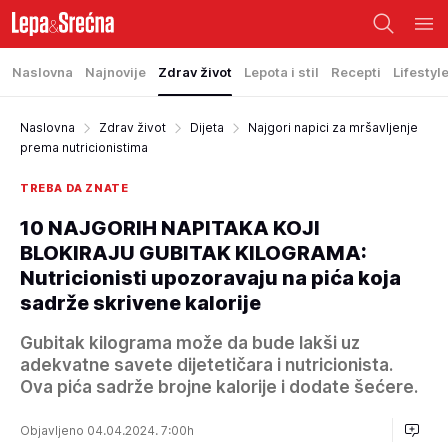
Naslovna
Najnovije
Zdrav život
Lepota i stil
Recepti
Lifestyl
Naslovna
Zdrav život
Dijeta
Najgori napici za mršavljenje
prema nutricionistima
TREBA DA ZNATE
10 NAJGORIH NAPITAKA KOJI
BLOKIRAJU GUBITAK KILOGRAMA:
Nutricionisti upozoravaju na pića koja
sadrže skrivene kalorije
Gubitak kilograma može da bude lakši uz
adekvatne savete dijetetičara i nutricionista.
Ova pića sadrže brojne kalorije i dodate šećere.
Objavljeno 04.04.2024. 7:00h