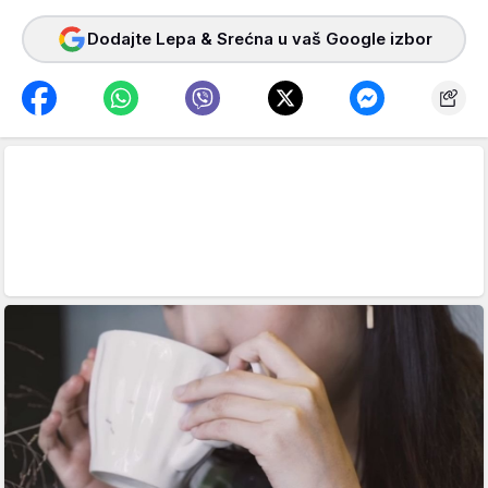
Dodajte Lepa & Srećna u vaš Google izbor