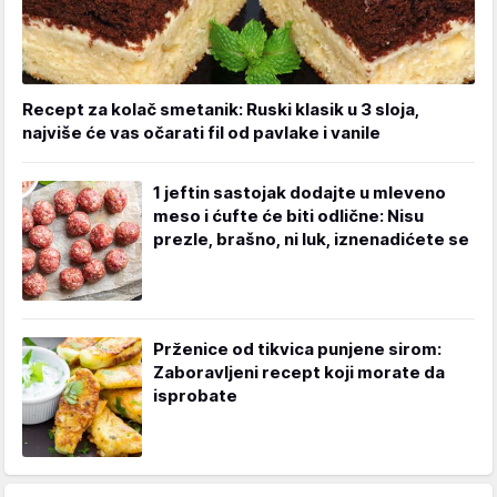
Recept za kolač smetanik: Ruski klasik u 3 sloja,
najviše će vas očarati fil od pavlake i vanile
1 jeftin sastojak dodajte u mleveno
meso i ćufte će biti odlične: Nisu
prezle, brašno, ni luk, iznenadićete se
Prženice od tikvica punjene sirom:
Zaboravljeni recept koji morate da
isprobate