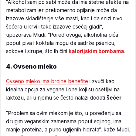
"Alkohol sam po sebi može da ima štetne efekte na
metabolizam jer prekomerno opijanje može da
izazove skladištenje više masti, kao i da snizi nivo
šećera u krvi i tako izazove osećaj gladi“,
upozorava Mudi. "Pored ovoga, alkoholna pića
poput piva i koktela mogu da sadrže pšenicu,
sokove i sirupe, što ih čini
kalorijskim bombama
.
4. Ovseno mleko
Ovseno mleko ima brojne benefite
i zvuči kao
idealna opcija za vegane i one koji su osetljivi na
laktozu, ali u njemu se često nalazi dodati
šećer
.
"Problem sa ovim mlekom je što, u poređenju sa
drugim veganskim zamenama poput sojinog, ima
manje proteina, a puno ugljenih hidrata“, kaže Mudi.