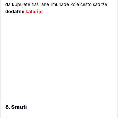
da kupujete flaširane limunade koje često sadrže
dodatne
kalorije
.
8. Smuti