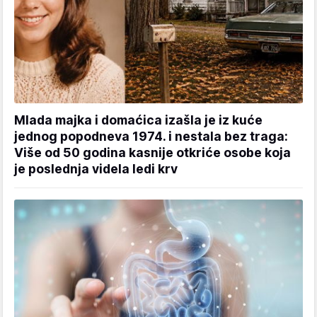
Mlada majka i domaćica izašla je iz kuće
jednog popodneva 1974. i nestala bez traga:
Više od 50 godina kasnije otkriće osobe koja
je poslednja videla ledi krv