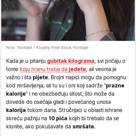
Foto: Youtube / Royalty Free Stock Footage
Kada je u pitanju
gubitak kilograma
, svi pričaju o
tome
koju hranu treba da
jedete
, ali veoma je
važno i šta
pijete
. Brojni napici mogu da pomognu
kod mršavljenja, ali tu su i oni koji sadrže "
prazne
kalorije
" i ne obezbeđuju sitost, što može da
dovede do osećaja gladi i povećanog unosa
kalorija
tokom dana. Stručnjaci u oblasti ishrane
skreću pažnju na
10 pića
kojih bi trebalo da se
klonite, ako pokušavate da
smršate
.