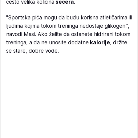
često velika količina
šećera
.
"Sportska pića mogu da budu korisna atletičarima ili
ljudima kojima tokom treninga nedostaje glikogen.",
navodi Masi. Ako želite da ostanete hidrirani tokom
treninga, a da ne unosite dodatne
kalorije
, držite
se stare, dobre vode.