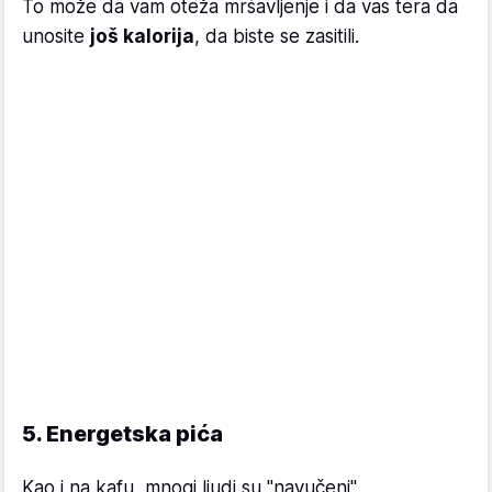
To može da vam oteža mršavljenje i da vas tera da
unosite
još kalorija
, da biste se zasitili.
5. Energetska pića
Kao i na kafu, mnogi ljudi su "navučeni"