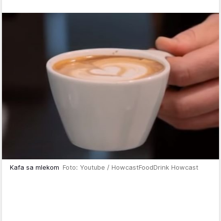
Kafa sa mlekom
Foto: Youtube / HowcastFoodDrink Howcast