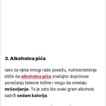
3. Alkoholna pića
Iako za njima mnogi rado posežu, nutricionistkinja
ističe da
alkoholna pića
značajno doprinose
povećanju telesne težine i mogu da ometaju
mršavljenje
. To je zato što svaki gram alkohola
sadrži
sedam kalorija
.