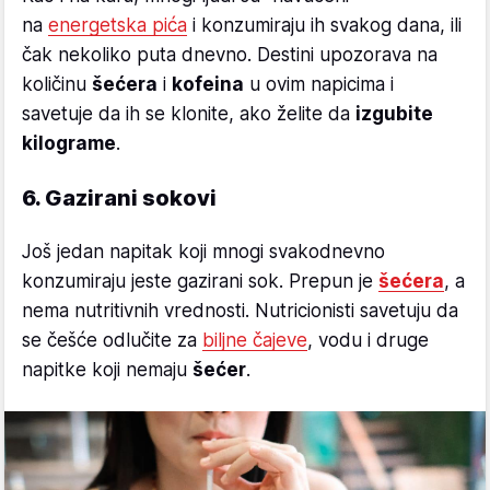
na
energetska pića
i konzumiraju ih svakog dana, ili
čak nekoliko puta dnevno. Destini upozorava na
količinu
šećera
i
kofeina
u ovim napicima i
savetuje da ih se klonite, ako želite da
izgubite
kilograme
.
6. Gazirani sokovi
Još jedan napitak koji mnogi svakodnevno
konzumiraju jeste gazirani sok. Prepun je
šećera
, a
nema nutritivnih vrednosti. Nutricionisti savetuju da
se češće odlučite za
biljne čajeve
, vodu i druge
napitke koji nemaju
šećer
.