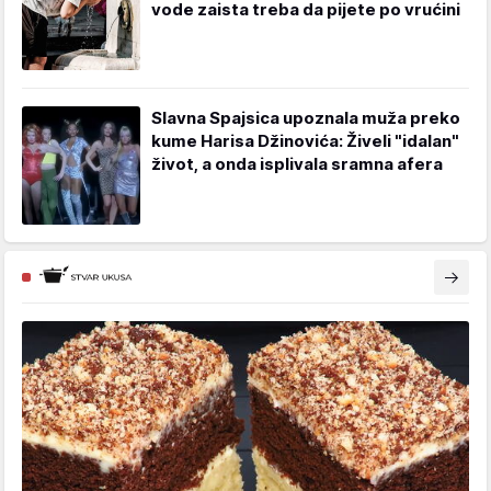
vode zaista treba da pijete po vrućini
Slavna Spajsica upoznala muža preko
kume Harisa Džinovića: Živeli "idalan"
život, a onda isplivala sramna afera