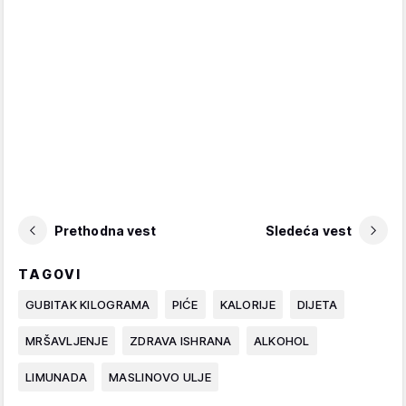
Prethodna vest
Sledeća vest
TAGOVI
GUBITAK KILOGRAMA
PIĆE
KALORIJE
DIJETA
MRŠAVLJENJE
ZDRAVA ISHRANA
ALKOHOL
LIMUNADA
MASLINOVO ULJE