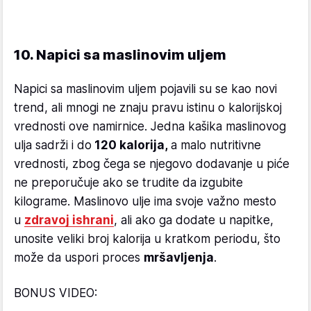
10. Napici sa maslinovim uljem
Napici sa maslinovim uljem pojavili su se kao novi
trend, ali mnogi ne znaju pravu istinu o kalorijskoj
vrednosti ove namirnice. Jedna kašika maslinovog
ulja sadrži i do
120 kalorija,
a malo nutritivne
vrednosti, zbog čega se njegovo dodavanje u piće
ne preporučuje ako se trudite da izgubite
kilograme. Maslinovo ulje ima svoje važno mesto
u
zdravoj ishrani
, ali ako ga dodate u napitke,
unosite veliki broj kalorija u kratkom periodu, što
može da uspori proces
mršavljenja
.
BONUS VIDEO: