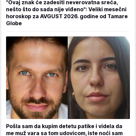
"Ovaj znak će zadesiti neverovatna sreća,
nešto što do sada nije viđeno": Veliki mesečni
horoskop za AVGUST 2026. godine od Tamare
Globe
Pošla sam da kupim detetu patike i videla da
me muž vara sa tom udovicom, iste noći sam