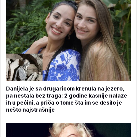
Danijela je sa drugaricom krenula na jezero,
pa nestala bez traga: 2 godine kasnije nalaze
ih u pećini, a priča o tome šta im se desilo je
nešto najstrašnije