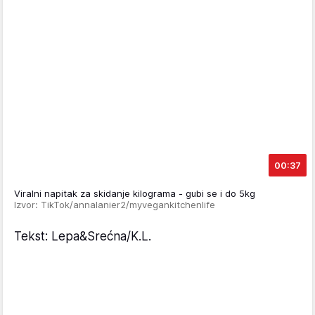
00:37
Viralni napitak za skidanje kilograma - gubi se i do 5kg
Izvor: TikTok/annalanier2/myvegankitchenlife
Tekst: Lepa&Srećna/K.L.