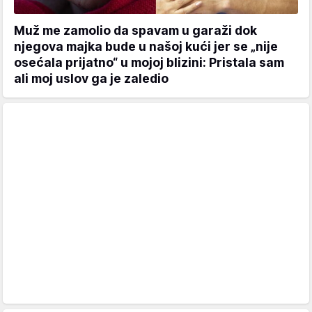
Muž me zamolio da spavam u garaži dok
njegova majka bude u našoj kući jer se „nije
osećala prijatno“ u mojoj blizini: Pristala sam
ali moj uslov ga je zaledio