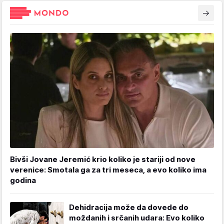
Bivši Jovane Jeremić krio koliko je stariji od nove
verenice: Smotala ga za tri meseca, a evo koliko ima
godina
Dehidracija može da dovede do
moždanih i srčanih udara: Evo koliko