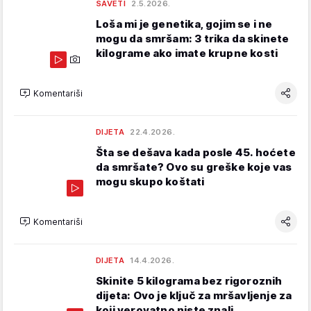
SAVETI
2.5.2026.
Loša mi je genetika, gojim se i ne
mogu da smršam: 3 trika da skinete
kilograme ako imate krupne kosti
Komentariši
DIJETA
22.4.2026.
Šta se dešava kada posle 45. hoćete
da smršate? Ovo su greške koje vas
mogu skupo koštati
Komentariši
DIJETA
14.4.2026.
Skinite 5 kilograma bez rigoroznih
dijeta: Ovo je ključ za mršavljenje za
koji verovatno niste znali