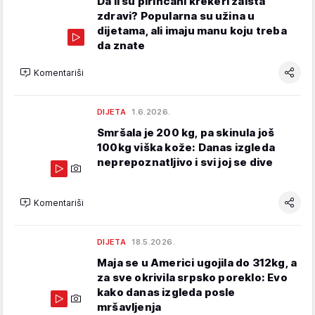
Da li su pirinčani krekeri zaista
zdravi? Popularna su užina u
dijetama, ali imaju manu koju treba
da znate
Komentariši
DIJETA
1.6.2026.
Smršala je 200 kg, pa skinula još
100kg viška kože: Danas izgleda
neprepoznatljivo i svi joj se dive
Komentariši
DIJETA
18.5.2026.
Maja se u Americi ugojila do 312kg, a
za sve okrivila srpsko poreklo: Evo
kako danas izgleda posle
mršavljenja