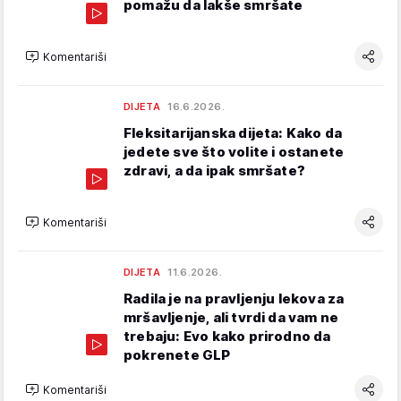
pomažu da lakše smršate
Komentariši
DIJETA
16.6.2026.
Fleksitarijanska dijeta: Kako da
jedete sve što volite i ostanete
zdravi, a da ipak smršate?
Komentariši
DIJETA
11.6.2026.
Radila je na pravljenju lekova za
mršavljenje, ali tvrdi da vam ne
trebaju: Evo kako prirodno da
pokrenete GLP
Komentariši