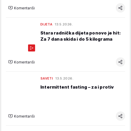
Komentariši
DIJETA
13.5.2026.
Stara radnička dijeta ponovo je hit:
Za 7 dana skida i do 5 kilograma
Komentariši
SAVETI
13.5.2026.
Intermittent fasting – za i protiv
Komentariši