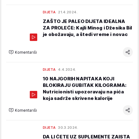
DIJETA
21.4.2024.
ZAŠTO JE PALEO DIJETA IDEALNA
ZA PROLEĆE: Kajli Minog i Džesika Bil
je obožavaju, a štedi vreme i novac
Komentariši
DIJETA
4.4.2024.
10 NAJGORIH NAPITAKA KOJI
BLOKIRAJU GUBITAK KILOGRAMA:
Nutricionisti upozoravaju na pića
koja sadrže skrivene kalorije
Komentariši
DIJETA
30.3.2024.
DA LI ĆETE UZ SUPLEMENTE ZAISTA