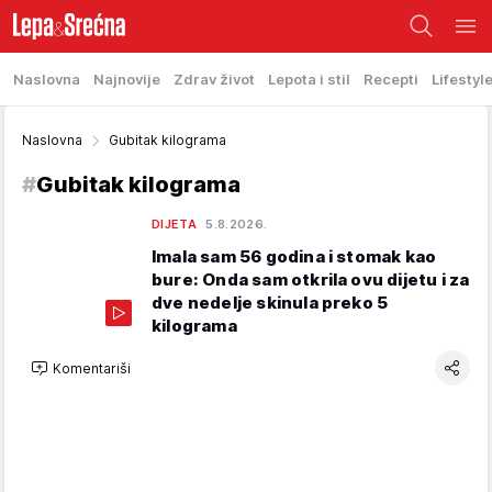
Naslovna
Najnovije
Zdrav život
Lepota i stil
Recepti
Lifestyl
Naslovna
Gubitak kilograma
#
Gubitak kilograma
DIJETA
5.8.2026.
Imala sam 56 godina i stomak kao
bure: Onda sam otkrila ovu dijetu i za
dve nedelje skinula preko 5
kilograma
Komentariši