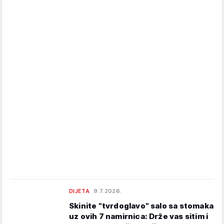
DIJETA
9.7.2026.
Skinite "tvrdoglavo" salo sa stomaka
uz ovih 7 namirnica: Drže vas sitim i