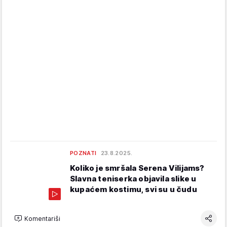
POZNATI
23.8.2025.
Koliko je smršala Serena Vilijams?
Slavna teniserka objavila slike u
kupaćem kostimu, svi su u čudu
Komentariši