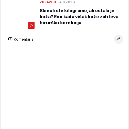
ZDRAVLJE
4.8.2026.
Skinuli ste kilograme, ali ostala je
koža? Evo kada višak kože zahteva
hiruršku korekciju
Komentariši