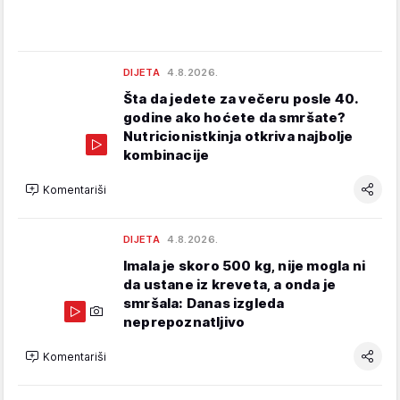
DIJETA
4.8.2026.
Šta da jedete za večeru posle 40.
godine ako hoćete da smršate?
Nutricionistkinja otkriva najbolje
kombinacije
Komentariši
DIJETA
4.8.2026.
Imala je skoro 500 kg, nije mogla ni
da ustane iz kreveta, a onda je
smršala: Danas izgleda
neprepoznatljivo
Komentariši