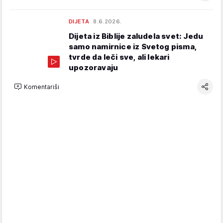
DIJETA
8.6.2026.
Dijeta iz Biblije zaludela svet: Jedu
samo namirnice iz Svetog pisma,
tvrde da leči sve, ali lekari
upozoravaju
Komentariši