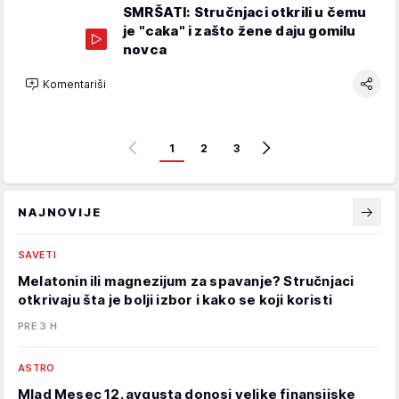
SMRŠATI: Stručnjaci otkrili u čemu
je "caka" i zašto žene daju gomilu
novca
Komentariši
1
2
3
NAJNOVIJE
SAVETI
Melatonin ili magnezijum za spavanje? Stručnjaci
otkrivaju šta je bolji izbor i kako se koji koristi
PRE 3 H
ASTRO
Mlad Mesec 12. avgusta donosi velike finansijske