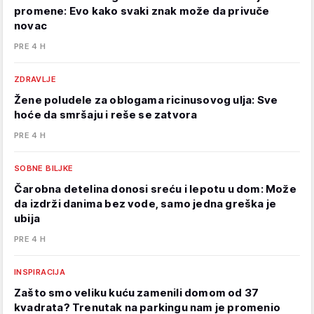
promene: Evo kako svaki znak može da privuče
novac
PRE 4 H
ZDRAVLJE
Žene poludele za oblogama ricinusovog ulja: Sve
hoće da smršaju i reše se zatvora
PRE 4 H
SOBNE BILJKE
Čarobna detelina donosi sreću i lepotu u dom: Može
da izdrži danima bez vode, samo jedna greška je
ubija
PRE 4 H
INSPIRACIJA
Zašto smo veliku kuću zamenili domom od 37
kvadrata? Trenutak na parkingu nam je promenio