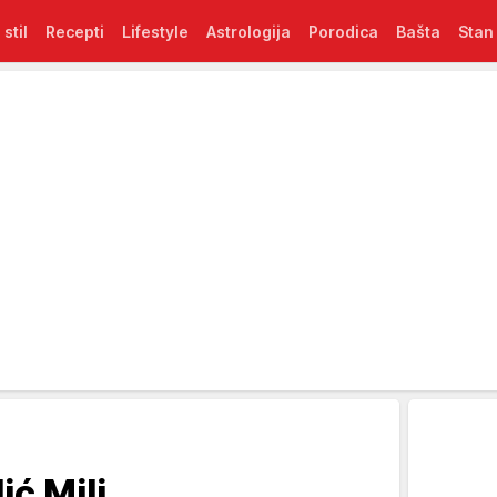
 stil
Recepti
Lifestyle
Astrologija
Porodica
Bašta
Stan
ić Mili