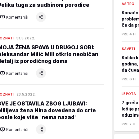
ASTRO
Velika tuga za sudbinom porodice
Konačno
Komentariši
problem
če da p
PRE 4 H
OZNATI
31.5.2022.
MOJA ŽENA SPAVA U DRUGOJ SOBI:
SAVETI
Aleksandar Milić Mili otkrio neobičan
Koliko k
detalj iz porodičnog doma
godina, 
da čuva
Komentariši
PRE 6 H
LEPOTA
OZNATI
23.5.2022.
7 greša
SVE JE OSTAVILA ZBOG LJUBAVI:
lošije p
Milijeva žena Nina dovedena do crte
oduzima
posle koje više "nema nazad"
PRE 7 H
Komentariši