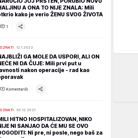
NARUČIO JOJ PRSTEN, PORUBIO NOVU
HALJINU A ONA TO NIJE ZNALA: Mili
otkrio kako je verio ŽENU SVOG ŽIVOTA
1
OZNATI
12.1.2022.
NAJBLIŽI GA MOLE DA USPORI, ALI ON
NEĆE NI DA ČUJE: Mili prvi put u
javnosti nakon operacije - rad kao
oporavak
Komentariši
OZNATI
30.12.2021.
MILI HITNO HOSPITALIZOVAN, NIKO
NIJE NI SANJAO DA ĆE MU SE OVO
DOGODITI: Ni pre, ni posle, nego baš za