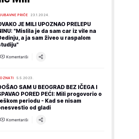
JUBAVNE PRIČE
23.1.2024.
OVAKO JE MILI UPOZNAO PRELEPU
NINU: "Mislila je da sam car iz vile na
Dedinju, a ja sam živeo u raspalom
studiju"
Komentariši
OZNATI
5.5.2023.
DOŠAO SAM U BEOGRAD BEZ IČEGA I
SPAVAO PORED PEĆI: Mili progovorio o
teškom periodu - Kad se nisam
onesvestio od gladi
Komentariši