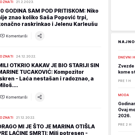
OZNATI
21.2.2023.
10 GODINA SAM POD PRITISKOM: Niko
nije znao koliko Saša Popović trpi,
konačno raskrinkao i Jelenu Karleušu
Komentariši
NAJNO
OZNATI
24.12.2022.
DNEVNI 
MILI OTKRIO KAKAV JE BIO STARIJI SIN
Zvezde 
MARINE TUCAKOVIĆ: Kompozitor
kome st
iskren - Laća nestašan i radoznao, a
PRE 1 H
iloš....
MODA
Komentariši
Godinam
Ovaj mod
2026.
OZNATI
21.12.2022.
PRE 2 H
DRAGO MI JE ŠTO JE MARINA OTIŠLA
PRE LAĆINE SMRTI: Mili potresen -