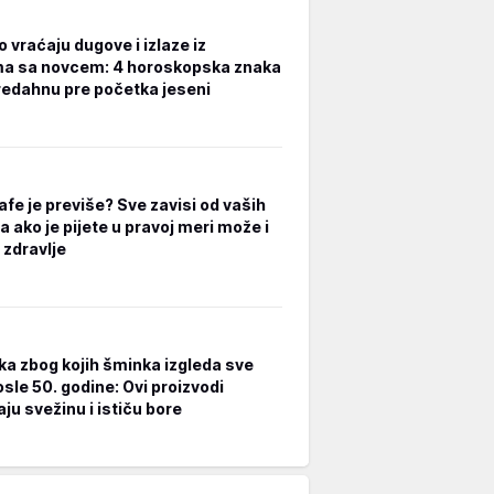
 vraćaju dugove i izlaze iz
a sa novcem: 4 horoskopska znaka
redahnu pre početka jeseni
afe je previše? Sve zavisi od vaših
a ako je pijete u pravoj meri može i
 zdravlje
ka zbog kojih šminka izgleda sve
osle 50. godine: Ovi proizvodi
ju svežinu i ističu bore