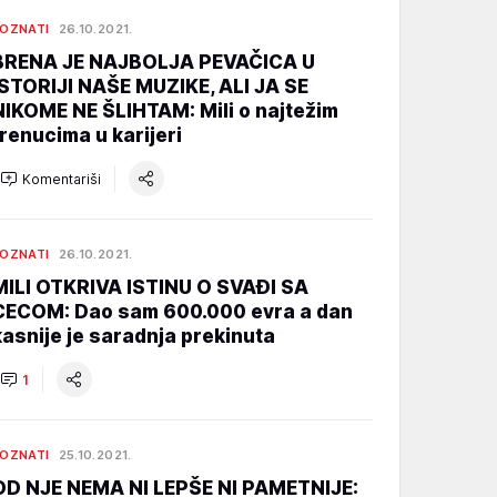
OZNATI
26.10.2021.
BRENA JE NAJBOLJA PEVAČICA U
ISTORIJI NAŠE MUZIKE, ALI JA SE
NIKOME NE ŠLIHTAM: Mili o najtežim
trenucima u karijeri
Komentariši
OZNATI
26.10.2021.
MILI OTKRIVA ISTINU O SVAĐI SA
CECOM: Dao sam 600.000 evra a dan
kasnije je saradnja prekinuta
1
OZNATI
25.10.2021.
OD NJE NEMA NI LEPŠE NI PAMETNIJE: