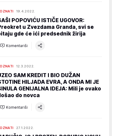
OZNATI
19.4.2022.
SAŠI POPOVIĆU ISTIČE UGOVOR:
Preokret u Zvezdama Granda, svi se
pitaju gde će ići predsednik žirija
Komentariši
OZNATI
12.3.2022.
UZEO SAM KREDIT I BIO DUŽAN
STOTINE HILJADA EVRA, A ONDA MI JE
SINULA GENIJALNA IDEJA: Mili je ovako
došao do novca
Komentariši
OZNATI
27.1.2022.