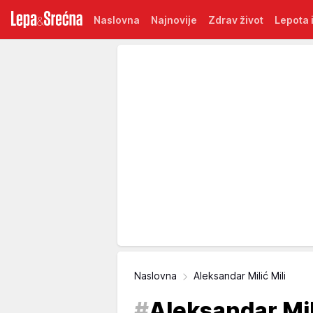
Naslovna
Najnovije
Zdrav život
Lepota i
Naslovna
Aleksandar Milić Mili
#
Aleksandar Mil