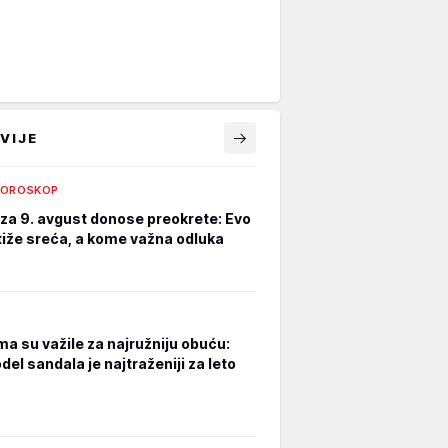
VIJE
HOROSKOP
za 9. avgust donose preokrete: Evo
iže sreća, a kome važna odluka
a su važile za najružniju obuću:
el sandala je najtraženiji za leto