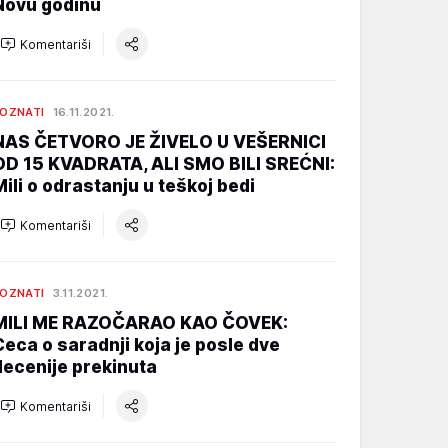
Novu godinu
Komentariši
OZNATI
16.11.2021.
NAS ČETVORO JE ŽIVELO U VEŠERNICI
OD 15 KVADRATA, ALI SMO BILI SREĆNI:
Mili o odrastanju u teškoj bedi
Komentariši
OZNATI
3.11.2021.
MILI ME RAZOČARAO KAO ČOVEK:
Ceca o saradnji koja je posle dve
decenije prekinuta
Komentariši