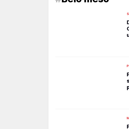
S
P
M