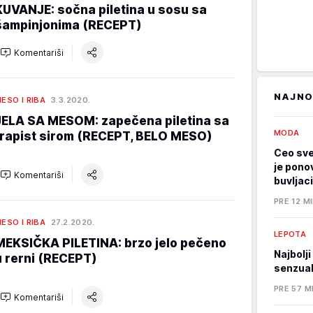
KUVANJE: sočna piletina u sosu sa
šampinjonima (RECEPT)
Komentariši
NAJNO
ESO I RIBA
3.3.2020.
JELA SA MESOM: zapečena piletina sa
MODA
trapist sirom (RECEPT, BELO MESO)
Ceo sve
je pono
Komentariši
buvljaci
PRE 12 M
ESO I RIBA
27.2.2020.
LEPOTA
MEKSIČKA PILETINA: brzo jelo pečeno
Najbolj
u rerni (RECEPT)
senzual
PRE 57 M
Komentariši