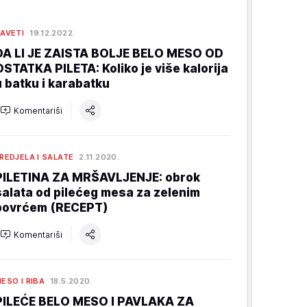
AVETI
19.12.2022.
DA LI JE ZAISTA BOLJE BELO MESO OD
OSTATKA PILETA: Koliko je više kalorija
u batku i karabatku
Komentariši
REDJELA I SALATE
2.11.2020.
PILETINA ZA MRŠAVLJENJE: obrok
salata od pilećeg mesa za zelenim
povrćem (RECEPT)
Komentariši
ESO I RIBA
18.5.2020.
PILEĆE BELO MESO I PAVLAKA ZA