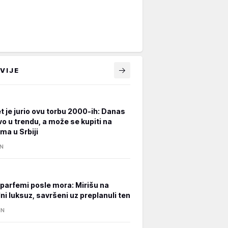
VIJE
t je jurio ovu torbu 2000-ih: Danas
vo u trendu, a može se kupiti na
ma u Srbiji
IN
i parfemi posle mora: Mirišu na
ni luksuz, savršeni uz preplanuli ten
IN