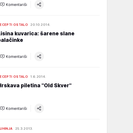
Komentariši
ECEPTI OSTALO
20.10.2014.
Lisina kuvarica: šarene slane
palačinke
Komentariši
ECEPTI OSTALO
1.6.2014.
Hrskava piletina ''Old Skver''
Komentariši
UHINJA
25.3.2013.