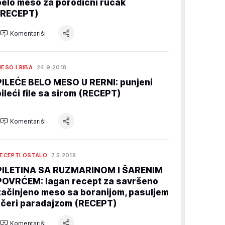
belo meso za porodični ručak
(RECEPT)
Komentariši
ESO I RIBA
24.9.2018.
PILEĆE BELO MESO U RERNI: punjeni
pileći file sa sirom (RECEPT)
Komentariši
ECEPTI OSTALO
7.5.2018.
PILETINA SA RUZMARINOM I ŠARENIM
POVRĆEM: lagan recept za savršeno
začinjeno meso sa boranijom, pasuljem
i čeri paradajzom (RECEPT)
Komentariši