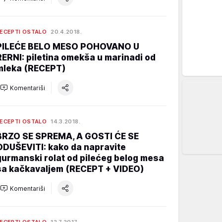
ECEPTI OSTALO
20.4.2018.
PILEĆE BELO MESO POHOVANO U
RERNI: piletina omekša u marinadi od
mleka (RECEPT)
Komentariši
ECEPTI OSTALO
14.3.2018.
BRZO SE SPREMA, A GOSTI ĆE SE
ODUŠEVITI: kako da napravite
gurmanski rolat od pilećeg belog mesa
sa kačkavaljem (RECEPT + VIDEO)
Komentariši