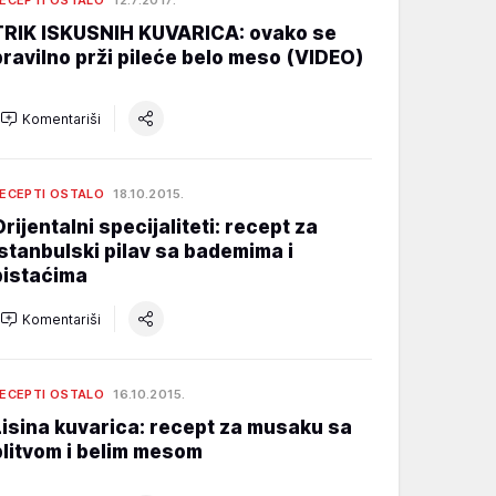
ECEPTI OSTALO
12.7.2017.
TRIK ISKUSNIH KUVARICA: ovako se
pravilno prži pileće belo meso (VIDEO)
Komentariši
ECEPTI OSTALO
18.10.2015.
Orijentalni specijaliteti: recept za
istanbulski pilav sa bademima i
pistaćima
Komentariši
ECEPTI OSTALO
16.10.2015.
Lisina kuvarica: recept za musaku sa
blitvom i belim mesom