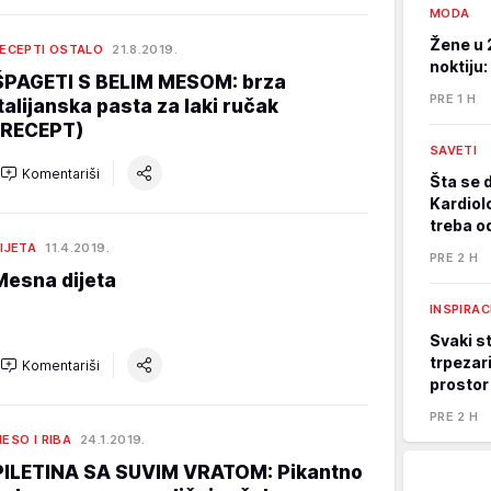
MODA
Žene u 
ECEPTI OSTALO
21.8.2019.
noktiju:
ŠPAGETI S BELIM MESOM: brza
PRE 1 H
italijanska pasta za laki ručak
(RECEPT)
SAVETI
Komentariši
Šta se 
Kardiol
treba o
IJETA
11.4.2019.
PRE 2 H
Mesna dijeta
INSPIRAC
Svaki st
trpezari
Komentariši
prostor
PRE 2 H
ESO I RIBA
24.1.2019.
PILETINA SA SUVIM VRATOM: Pikantno