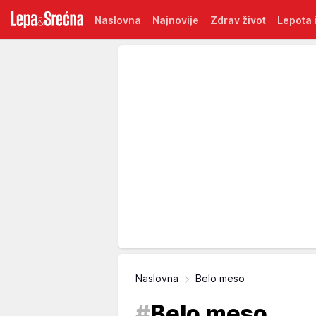
Naslovna
Najnovije
Zdrav život
Lepota i
Naslovna
Belo meso
#
Belo meso