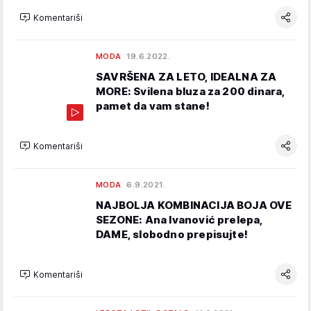
Komentariši
MODA
19.6.2022.
SAVRŠENA ZA LETO, IDEALNA ZA
MORE: Svilena bluza za 200 dinara,
pamet da vam stane!
Komentariši
MODA
6.9.2021.
NAJBOLJA KOMBINACIJA BOJA OVE
SEZONE: Ana Ivanović prelepa,
DAME, slobodno prepisujte!
Komentariši