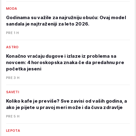
MODA
Godinama su važile za najružniju obuću: Ovaj model
sandala je najtraženiji za leto 2026.
PRE 1 H
ASTRO
Konačno vraćaju dugove i izlaze iz problema sa
novcem: 4 horoskopska znaka če da predahnu pre
početka jeseni
PRE 3 H
SAVETI
Koliko kafe je previše? Sve zavisi od vaših godina, a
ako je pijete u pravoj meri može i da čuva zdravlje
PRE 5 H
LEPOTA