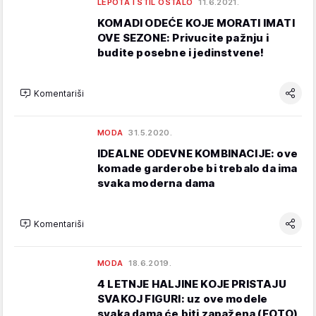
LEPOTA I STIL OSTALO
11.6.2021.
KOMADI ODEĆE KOJE MORATI IMATI
OVE SEZONE: Privucite pažnju i
budite posebne i jedinstvene!
Komentariši
MODA
31.5.2020.
IDEALNE ODEVNE KOMBINACIJE: ove
komade garderobe bi trebalo da ima
svaka moderna dama
Komentariši
MODA
18.6.2019.
4 LETNJE HALJINE KOJE PRISTAJU
SVAKOJ FIGURI: uz ove modele
svaka dama će biti zapažena (FOTO)