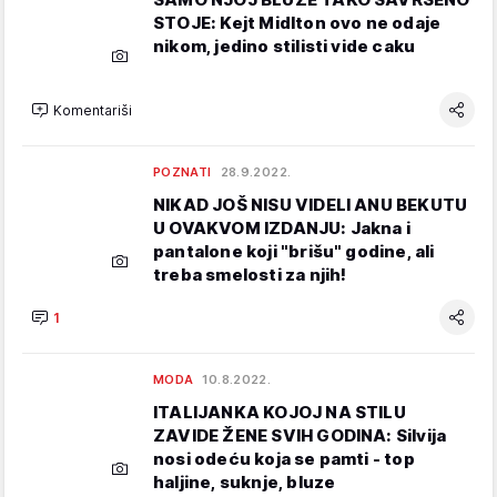
STOJE: Kejt Midlton ovo ne odaje
nikom, jedino stilisti vide caku
Komentariši
POZNATI
28.9.2022.
NIKAD JOŠ NISU VIDELI ANU BEKUTU
U OVAKVOM IZDANJU: Jakna i
pantalone koji "brišu" godine, ali
treba smelosti za njih!
1
MODA
10.8.2022.
ITALIJANKA KOJOJ NA STILU
ZAVIDE ŽENE SVIH GODINA: Silvija
nosi odeću koja se pamti - top
haljine, suknje, bluze