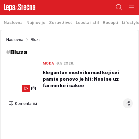
Naslovna
Najnovije
Zdrav život
Lepota i stil
Recepti
Lifestyl
Naslovna
Bluza
#
Bluza
MODA
6.5.2026.
Elegantan modni komad koji svi
pamte ponovo je hit: Nosi se uz
farmerke i sakoe
Komentariši