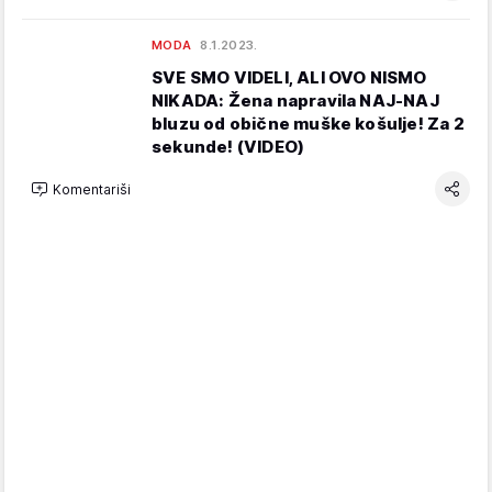
MODA
8.1.2023.
SVE SMO VIDELI, ALI OVO NISMO
NIKADA: Žena napravila NAJ-NAJ
bluzu od obične muške košulje! Za 2
sekunde! (VIDEO)
Komentariši