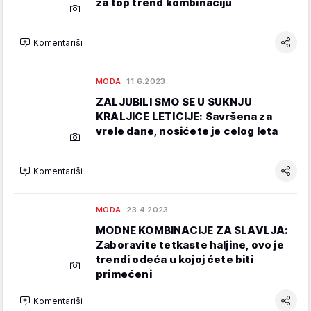
za top trend kombinaciju
Komentariši
MODA
11.6.2023.
ZALJUBILI SMO SE U SUKNJU
KRALJICE LETICIJE: Savršena za
vrele dane, nosićete je celog leta
Komentariši
MODA
23.4.2023.
MODNE KOMBINACIJE ZA SLAVLJA:
Zaboravite tetkaste haljine, ovo je
trendi odeća u kojoj ćete biti
primećeni
Komentariši