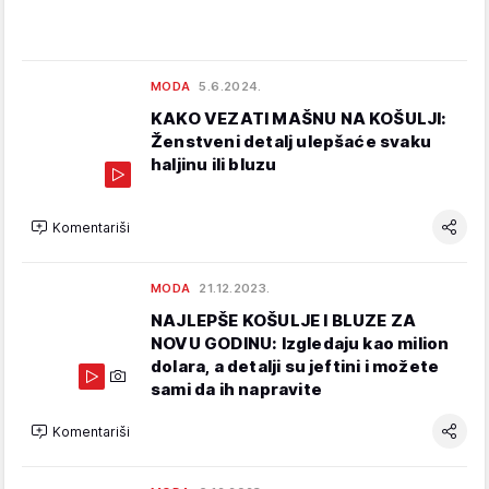
MODA
5.6.2024.
KAKO VEZATI MAŠNU NA KOŠULJI:
Ženstveni detalj ulepšaće svaku
haljinu ili bluzu
Komentariši
MODA
21.12.2023.
NAJLEPŠE KOŠULJE I BLUZE ZA
NOVU GODINU: Izgledaju kao milion
dolara, a detalji su jeftini i možete
sami da ih napravite
Komentariši