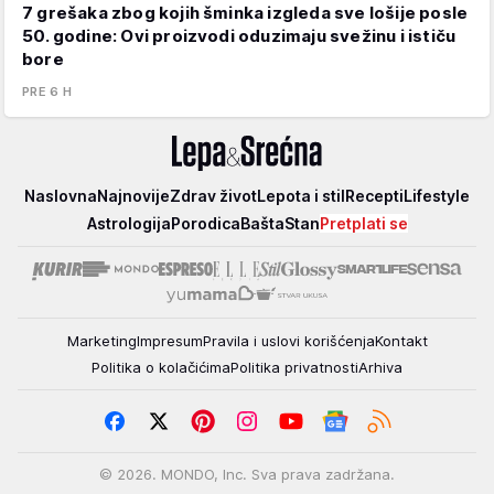
7 grešaka zbog kojih šminka izgleda sve lošije posle
50. godine: Ovi proizvodi oduzimaju svežinu i ističu
bore
PRE 6 H
Lepa
Naslovna
Najnovije
Zdrav život
Lepota i stil
Recepti
Lifestyle
i
Astrologija
Porodica
Bašta
Stan
Pretplati se
srećna
Marketing
Impresum
Pravila i uslovi korišćenja
Kontakt
Politika o kolačićima
Politika privatnosti
Arhiva
© 2026. MONDO, Inc. Sva prava zadržana.