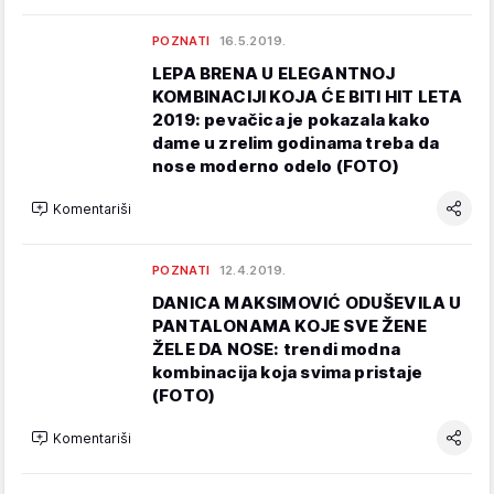
POZNATI
16.5.2019.
LEPA BRENA U ELEGANTNOJ
KOMBINACIJI KOJA ĆE BITI HIT LETA
2019: pevačica je pokazala kako
dame u zrelim godinama treba da
nose moderno odelo (FOTO)
Komentariši
POZNATI
12.4.2019.
DANICA MAKSIMOVIĆ ODUŠEVILA U
PANTALONAMA KOJE SVE ŽENE
ŽELE DA NOSE: trendi modna
kombinacija koja svima pristaje
(FOTO)
Komentariši