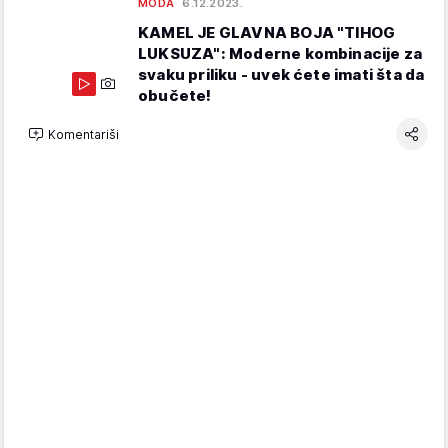
MODA
6.12.2023.
KAMEL JE GLAVNA BOJA "TIHOG
LUKSUZA": Moderne kombinacije za
svaku priliku - uvek ćete imati šta da
obučete!
Komentariši