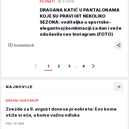
POZNATI
28.3.2019.
DRAGANA KATIĆ U PANTALONAMA
KOJE SU PRAVI HIT NEKOLIKO
SEZONA: voditeljka u sportsko-
elegantnoj kombinaciji za dan i veče
oduševila ceo Instagram (FOTO)
Komentariši
1
2
3
…
4
NAJNOVIJE
DNEVNI HOROSKOP
Zvezde za 9. avgust donose preokrete: Evo kome
stiže sreća, a kome važna odluka
PRE 19 MIN