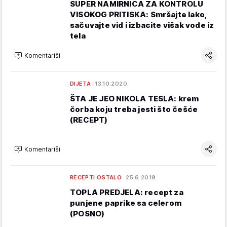
SUPER NAMIRNICA ZA KONTROLU
VISOKOG PRITISKA: Smršajte lako,
sačuvajte vid i izbacite višak vode iz
tela
Komentariši
DIJETA
13.10.2020.
ŠTA JE JEO NIKOLA TESLA: krem
čorba koju treba jesti što češće
(RECEPT)
Komentariši
RECEPTI OSTALO
25.6.2019.
TOPLA PREDJELA: recept za
punjene paprike sa celerom
(POSNO)