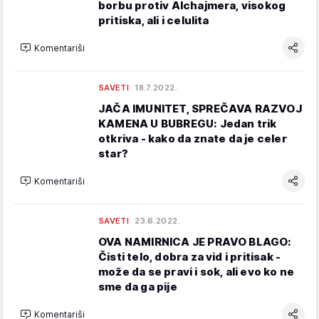
borbu protiv Alchajmera, visokog
pritiska, ali i celulita
Komentariši
SAVETI
18.7.2022.
JAČA IMUNITET, SPREČAVA RAZVOJ
KAMENA U BUBREGU: Jedan trik
otkriva - kako da znate da je celer
star?
Komentariši
SAVETI
23.6.2022.
OVA NAMIRNICA JE PRAVO BLAGO:
Čisti telo, dobra za vid i pritisak -
može da se pravi i sok, ali evo ko ne
sme da ga pije
Komentariši