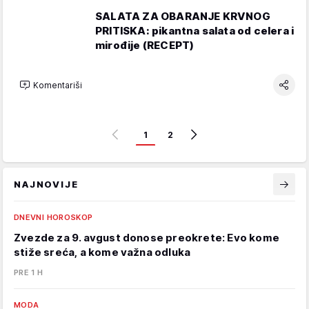
SALATA ZA OBARANJE KRVNOG
PRITISKA: pikantna salata od celera i
mirođije (RECEPT)
Komentariši
1
2
NAJNOVIJE
DNEVNI HOROSKOP
Zvezde za 9. avgust donose preokrete: Evo kome
stiže sreća, a kome važna odluka
PRE 1 H
MODA