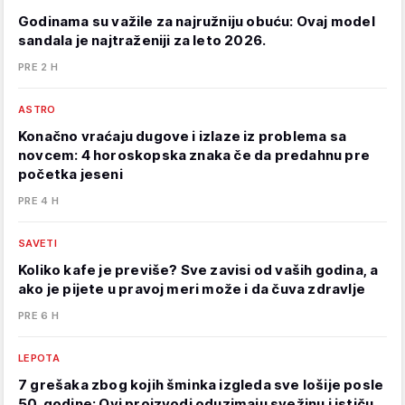
Godinama su važile za najružniju obuću: Ovaj model
sandala je najtraženiji za leto 2026.
PRE 2 H
ASTRO
Konačno vraćaju dugove i izlaze iz problema sa
novcem: 4 horoskopska znaka če da predahnu pre
početka jeseni
PRE 4 H
SAVETI
Koliko kafe je previše? Sve zavisi od vaših godina, a
ako je pijete u pravoj meri može i da čuva zdravlje
PRE 6 H
LEPOTA
7 grešaka zbog kojih šminka izgleda sve lošije posle
50. godine: Ovi proizvodi oduzimaju svežinu i ističu