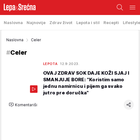
Naslovna
Najnovije
Zdrav život
Lepota i stil
Recepti
Lifestyl
Naslovna
Celer
#
Celer
LEPOTA
12.9.2023.
OVAJ ZDRAV SOK DAJE KOŽI SJAJ I
SMANJUJE BORE: "Koristim samo
jednu namirnicu i pijem ga svako
jutro pre doručka"
Komentariši