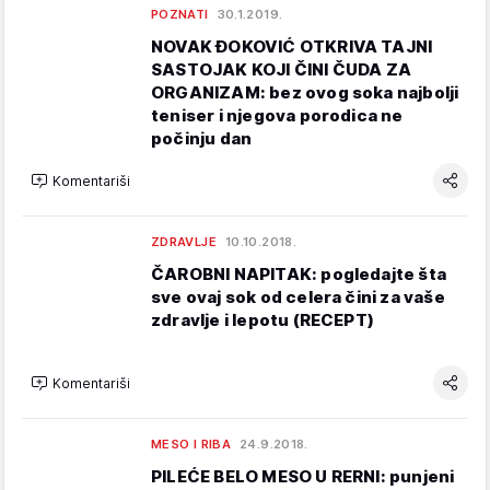
POZNATI
30.1.2019.
NOVAK ĐOKOVIĆ OTKRIVA TAJNI
SASTOJAK KOJI ČINI ČUDA ZA
ORGANIZAM: bez ovog soka najbolji
teniser i njegova porodica ne
počinju dan
Komentariši
ZDRAVLJE
10.10.2018.
ČAROBNI NAPITAK: pogledajte šta
sve ovaj sok od celera čini za vaše
zdravlje i lepotu (RECEPT)
Komentariši
MESO I RIBA
24.9.2018.
PILEĆE BELO MESO U RERNI: punjeni