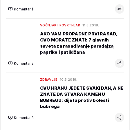
Komentariši
VOĆNJAK I POVRTNJAK
11.5.2019.
AKO VAM PROPADNE PRVI RASAD,
OVO MORATE ZNATI: 7 glavnih
saveta za rasađivanje paradajza,
paprike i patlidžana
Komentariši
ZDRAVLJE
10.3.2019.
OVU HRANU JEDETE SVAKI DAN, A NE
ZNATE DA STVARA KAMEN U
BUBREGU: dijeta protiv bolesti
bubrega
Komentariši