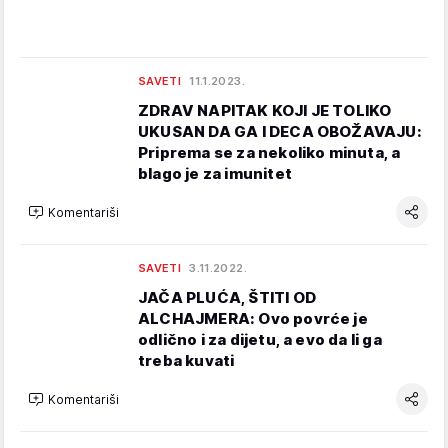
SAVETI
11.1.2023.
ZDRAV NAPITAK KOJI JE TOLIKO
UKUSAN DA GA I DECA OBOŽAVAJU:
Priprema se za nekoliko minuta, a
blago je za imunitet
Komentariši
SAVETI
3.11.2022.
JAČA PLUĆA, ŠTITI OD
ALCHAJMERA: Ovo povrće je
odlično i za dijetu, a evo da li ga
treba kuvati
Komentariši