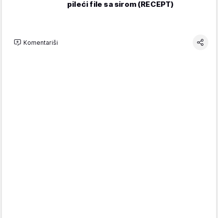
pileći file sa sirom (RECEPT)
Komentariši