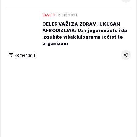
SAVETI
26.12.2021.
CELER VAŽI ZA ZDRAV I UKUSAN
AFRODIZIJAK: Uz njega možete i da
izgubite višak kilograma i očistite
organizam
Komentariši