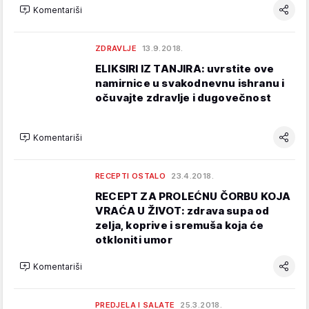
Komentariši
ZDRAVLJE
13.9.2018.
ELIKSIRI IZ TANJIRA: uvrstite ove
namirnice u svakodnevnu ishranu i
očuvajte zdravlje i dugovečnost
Komentariši
RECEPTI OSTALO
23.4.2018.
RECEPT ZA PROLEĆNU ČORBU KOJA
VRAĆA U ŽIVOT: zdrava supa od
zelja, koprive i sremuša koja će
otkloniti umor
Komentariši
PREDJELA I SALATE
25.3.2018.