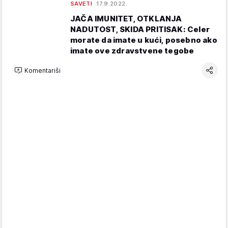
SAVETI
17.9.2022.
JAČA IMUNITET, OTKLANJA
NADUTOST, SKIDA PRITISAK: Celer
morate da imate u kući, posebno ako
imate ove zdravstvene tegobe
Komentariši