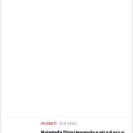
POZNATI
12.9.2024.
Najmlađa Dizni legenda pati od srca: