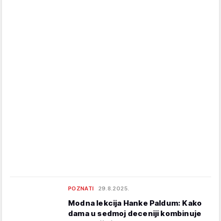
POZNATI
29.8.2025.
Modna lekcija Hanke Paldum: Kako
dama u sedmoj deceniji kombinuje