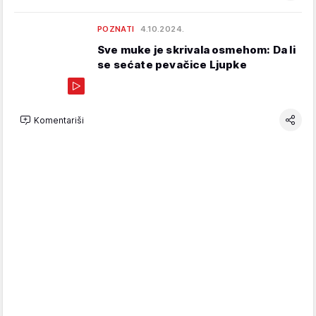
POZNATI
4.10.2024.
Sve muke je skrivala osmehom: Da li
se sećate pevačice Ljupke
Komentariši