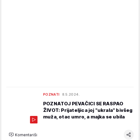
POZNATI
8.5.2024.
POZNATOJ PEVAČICI SE RASPAO
ŽIVOT: Prijateljica joj "ukrala" bivšeg
muža, otac umro, a majka se ubila
Komentariši