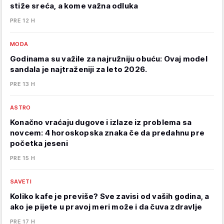
stiže sreća, a kome važna odluka
PRE 12 H
MODA
Godinama su važile za najružniju obuću: Ovaj model
sandala je najtraženiji za leto 2026.
PRE 13 H
ASTRO
Konačno vraćaju dugove i izlaze iz problema sa
novcem: 4 horoskopska znaka če da predahnu pre
početka jeseni
PRE 15 H
SAVETI
Koliko kafe je previše? Sve zavisi od vaših godina, a
ako je pijete u pravoj meri može i da čuva zdravlje
PRE 17 H