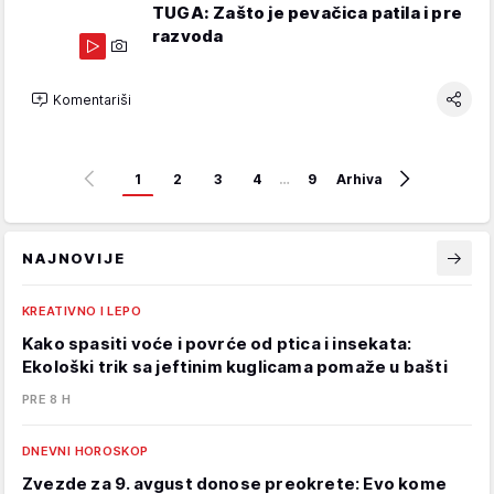
TUGA: Zašto je pevačica patila i pre
razvoda
Komentariši
1
2
3
4
…
9
Arhiva
NAJNOVIJE
KREATIVNO I LEPO
Kako spasiti voće i povrće od ptica i insekata:
Ekološki trik sa jeftinim kuglicama pomaže u bašti
PRE 8 H
DNEVNI HOROSKOP
Zvezde za 9. avgust donose preokrete: Evo kome