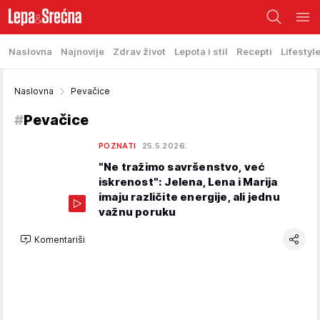
Naslovna
Najnovije
Zdrav život
Lepota i stil
Recepti
Lifestyl
Naslovna
Pevačice
#
Pevačice
POZNATI
25.5.2026.
"Ne tražimo savršenstvo, već
iskrenost": Jelena, Lena i Marija
imaju različite energije, ali jednu
važnu poruku
Komentariši