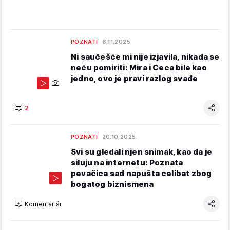
POZNATI
6.11.2025.
Ni saučešće mi nije izjavila, nikada se
neću pomiriti: Mira i Ceca bile kao
jedno, ovo je pravi razlog svađe
2
POZNATI
20.10.2025.
Svi su gledali njen snimak, kao da je
siluju na internetu: Poznata
pevačica sad napušta celibat zbog
bogatog biznismena
Komentariši