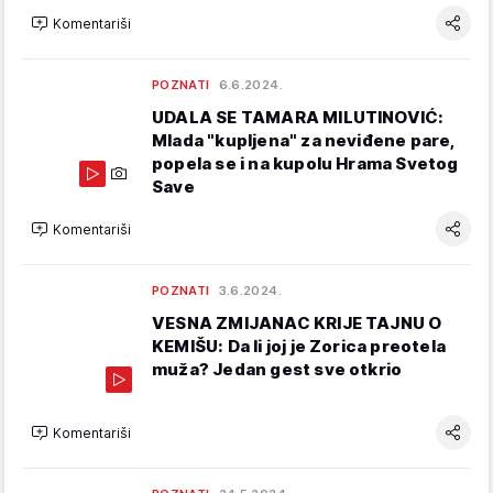
Komentariši
POZNATI
6.6.2024.
UDALA SE TAMARA MILUTINOVIĆ:
Mlada "kupljena" za neviđene pare,
popela se i na kupolu Hrama Svetog
Save
Komentariši
POZNATI
3.6.2024.
VESNA ZMIJANAC KRIJE TAJNU O
KEMIŠU: Da li joj je Zorica preotela
muža? Jedan gest sve otkrio
Komentariši