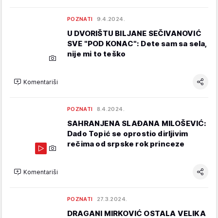
POZNATI
9.4.2024.
U DVORIŠTU BILJANE SEČIVANOVIĆ
SVE "POD KONAC": Dete sam sa sela,
nije mi to teško
Komentariši
POZNATI
8.4.2024.
SAHRANJENA SLAĐANA MILOŠEVIĆ:
Dado Topić se oprostio dirljivim
rečima od srpske rok princeze
Komentariši
POZNATI
27.3.2024.
DRAGANI MIRKOVIĆ OSTALA VELIKA