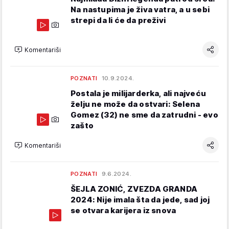
Na nastupima je živa vatra, a u sebi
strepi da li će da preživi
Komentariši
POZNATI
10.9.2024.
Postala je milijarderka, ali najveću
želju ne može da ostvari: Selena
Gomez (32) ne sme da zatrudni - evo
zašto
Komentariši
POZNATI
9.6.2024.
ŠEJLA ZONIĆ, ZVEZDA GRANDA
2024: Nije imala šta da jede, sad joj
se otvara karijera iz snova