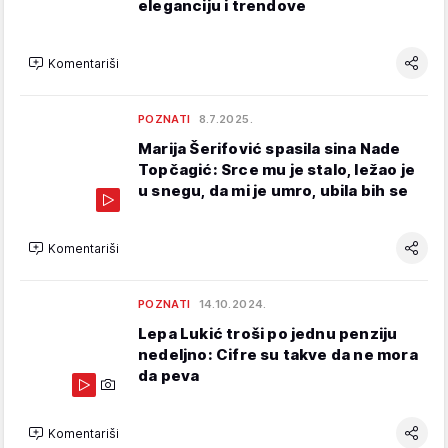
eleganciju i trendove
Komentariši
POZNATI
8.7.2025.
Marija Šerifović spasila sina Nade
Topčagić: Srce mu je stalo, ležao je
u snegu, da mi je umro, ubila bih se
Komentariši
POZNATI
14.10.2024.
Lepa Lukić troši po jednu penziju
nedeljno: Cifre su takve da ne mora
da peva
Komentariši