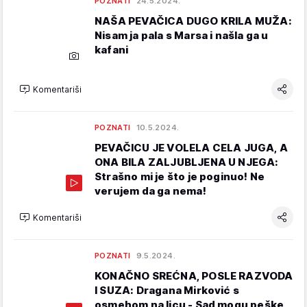
POZNATI
24.5.2024.
NAŠA PEVAČICA DUGO KRILA MUŽA:
Nisam ja pala s Marsa i našla ga u
kafani
Komentariši
POZNATI
10.5.2024.
PEVAČICU JE VOLELA CELA JUGA, A
ONA BILA ZALJUBLJENA U NJEGA:
Strašno mi je što je poginuo! Ne
verujem da ga nema!
Komentariši
POZNATI
9.5.2024.
KONAČNO SREĆNA, POSLE RAZVODA
I SUZA: Dragana Mirković s
osmehom na licu - Sad mogu peške