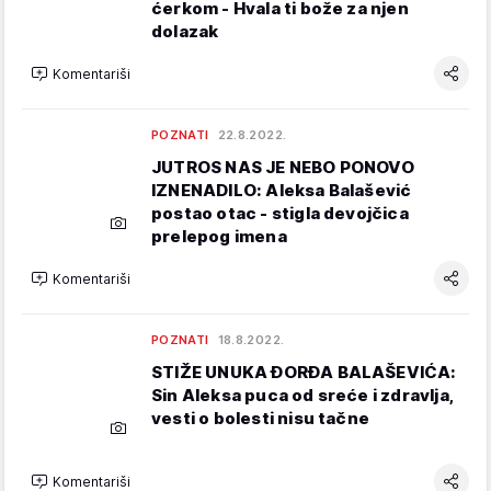
ćerkom - Hvala ti bože za njen
dolazak
Komentariši
POZNATI
22.8.2022.
JUTROS NAS JE NEBO PONOVO
IZNENADILO: Aleksa Balašević
postao otac - stigla devojčica
prelepog imena
Komentariši
POZNATI
18.8.2022.
STIŽE UNUKA ĐORĐA BALAŠEVIĆA:
Sin Aleksa puca od sreće i zdravlja,
vesti o bolesti nisu tačne
Komentariši