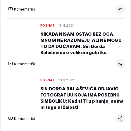
Komentariši
POZNATI
15.4.2021.
NIKADA NISAM OSTAO BEZ OCA.
MNOGI NE RAZUMEJU, ALI NE MOGU
TO DA DOČARAM: Sin Đorđa
Balaševića o velikom gubitku
Komentariši
POZNATI
10.3.2021.
SIN ĐORĐA BALAŠEVIĆA OBJAVIO
FOTOGRAFIJU KOJA IMA POSEBNU
SIMBOLIKU: Kad si TI u pitanju, nema
ni tuge ni žalosti
Komentariši