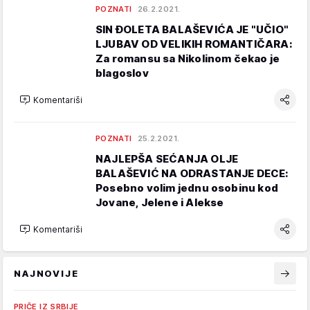
POZNATI
26.2.2021.
SIN ĐOLETA BALAŠEVIĆA JE "UČIO"
LJUBAV OD VELIKIH ROMANTIČARA:
Za romansu sa Nikolinom čekao je
blagoslov
Komentariši
POZNATI
25.2.2021.
NAJLEPŠA SEĆANJA OLJE
BALAŠEVIĆ NA ODRASTANJE DECE:
Posebno volim jednu osobinu kod
Jovane, Jelene i Alekse
Komentariši
NAJNOVIJE
PRIČE IZ SRBIJE