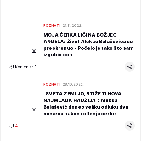
POZNATI
21.11.2022.
MOJA ĆERKA LIČI NA BOŽJEG
ANĐELA: Život Alekse Balaševića se
preokrenuo - Počelo je tako što sam
izgubio oca
Komentariši
POZNATI
28.10.2022.
"SVETA ZEMLJO, STIŽE TI NOVA
NAJMLAĐA HADŽIJA": Aleksa
Balašević doneo veliku odluku dva
meseca nakon rođenja ćerke
4