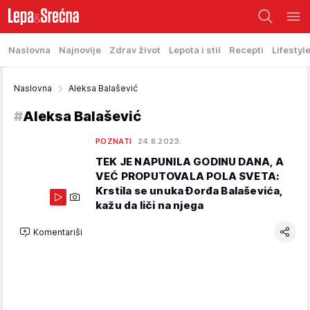
Naslovna
Najnovije
Zdrav život
Lepota i stil
Recepti
Lifestyl
Naslovna
Aleksa Balašević
#
Aleksa Balašević
POZNATI
24.8.2023.
TEK JE NAPUNILA GODINU DANA, A
VEĆ PROPUTOVALA POLA SVETA:
Krstila se unuka Đorđa Balaševića,
kažu da liči na njega
Komentariši