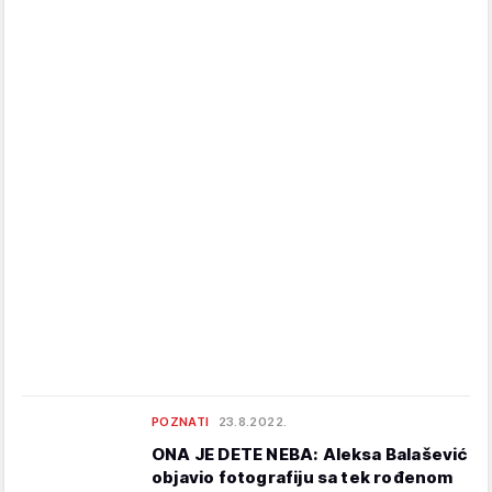
POZNATI
23.8.2022.
ONA JE DETE NEBA: Aleksa Balašević
objavio fotografiju sa tek rođenom