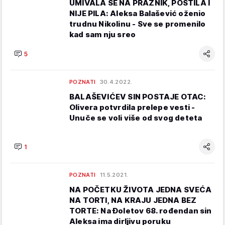
UMIVALA SE NA PRAZNIK, POSTILA I
NIJE PILA: Aleksa Balašević oženio
trudnu Nikolinu - Sve se promenilo
kad sam nju sreo
5
POZNATI
30.4.2022.
BALAŠEVIĆEV SIN POSTAJE OTAC:
Olivera potvrdila prelepe vesti -
Unuče se voli više od svog deteta
1
POZNATI
11.5.2021.
NA POČETKU ŽIVOTA JEDNA SVEĆA
NA TORTI, NA KRAJU JEDNA BEZ
TORTE: Na Đoletov 68. rođendan sin
Aleksa ima dirljivu poruku