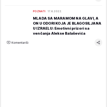
POZNATI
17.6.2022.
MLADA SA MARAMOM NA GLAVI, A
ON U ODORI KOJA JE BLAGOSILJANA
U IZRAELU: Emotivni prizori sa
venčanja Alekse Balaševića
Komentariši