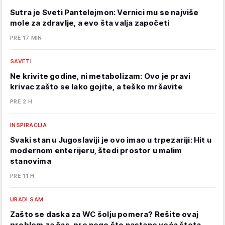
Sutra je Sveti Pantelejmon: Vernici mu se najviše
mole za zdravlje, a evo šta valja započeti
PRE 17 MIN
SAVETI
Ne krivite godine, ni metabolizam: Ovo je pravi
krivac zašto se lako gojite, a teško mršavite
PRE 2 H
INSPIRACIJA
Svaki stan u Jugoslaviji je ovo imao u trpezariji: Hit u
modernom enterijeru, štedi prostor u malim
stanovima
PRE 11 H
URADI SAM
Zašto se daska za WC šolju pomera? Rešite ovaj
problem za čas, pre nego što nastane veća šteta