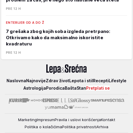
PRE 12 H
ENTERIJER OD A DO Ž
7 grešaka zbog kojih soba izgleda pretrpano:
Otkrivamo kako da maksimalno iskoristite
kvadraturu
PRE 12 H
Lepa
Naslovna
Najnovije
Zdrav život
Lepota i stil
Recepti
Lifestyle
i
Astrologija
Porodica
Bašta
Stan
Pretplati se
srećna
Marketing
Impresum
Pravila i uslovi korišćenja
Kontakt
Politika o kolačićima
Politika privatnosti
Arhiva