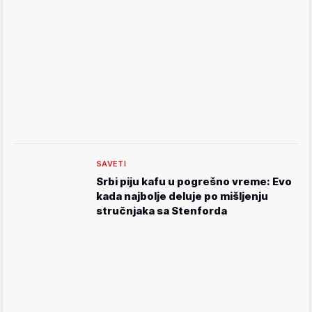
SAVETI
Srbi piju kafu u pogrešno vreme: Evo
kada najbolje deluje po mišljenju
stručnjaka sa Stenforda