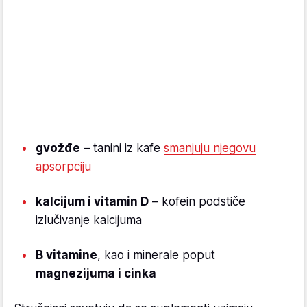
gvožđe
– tanini iz kafe
smanjuju njegovu
apsorpciju
kalcijum i vitamin D
– kofein podstiče
izlučivanje kalcijuma
B vitamine
, kao i minerale poput
magnezijuma i cinka