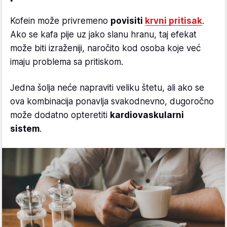
Kofein može privremeno
povisiti
krvni pritisak
.
Ako se kafa pije uz jako slanu hranu, taj efekat
može biti izraženiji, naročito kod osoba koje već
imaju problema sa pritiskom.
Jedna šolja neće napraviti veliku štetu, ali ako se
ova kombinacija ponavlja svakodnevno, dugoročno
može dodatno opteretiti
kardiovaskularni
sistem
.