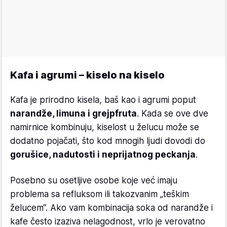
Kafa i agrumi – kiselo na kiselo
Kafa je prirodno kisela, baš kao i agrumi poput
narandže, limuna i grejpfruta
. Kada se ove dve
namirnice kombinuju, kiselost u želucu može se
dodatno pojačati, što kod mnogih ljudi dovodi do
gorušice, nadutosti i neprijatnog peckanja
.
Posebno su osetljive osobe koje već imaju
problema sa refluksom ili takozvanim „teškim
želucem“. Ako vam kombinacija soka od narandže i
kafe često izaziva nelagodnost, vrlo je verovatno