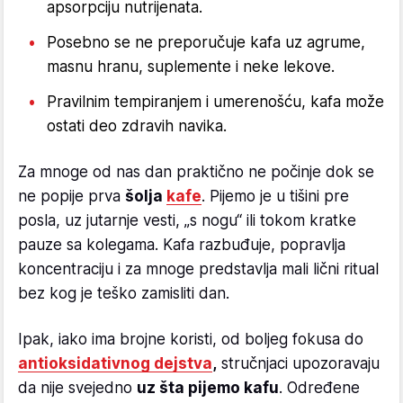
apsorpciju nutrijenata.
Posebno se ne preporučuje kafa uz agrume,
masnu hranu, suplemente i neke lekove.
Pravilnim tempiranjem i umerenošću, kafa može
ostati deo zdravih navika.
Za mnoge od nas dan praktično ne počinje dok se
ne popije prva
šolja
kafe
. Pijemo je u tišini pre
posla, uz jutarnje vesti, „s nogu“ ili tokom kratke
pauze sa kolegama. Kafa razbuđuje, popravlja
koncentraciju i za mnoge predstavlja mali lični ritual
bez kog je teško zamisliti dan.
Ipak, iako ima brojne koristi, od boljeg fokusa do
antioksidativnog dejstva
,
stručnjaci upozoravaju
da nije svejedno
uz šta pijemo kafu
. Određene