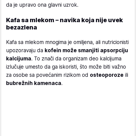
da je upravo ona glavni uzrok.
Kafa sa mlekom – navika koja nije uvek
bezazlena
Kafa sa mlekom mnogima je omiljena, ali nutricionisti
upozoravaju da
kofein može smanjiti apsorpciju
kalcijuma
. To znači da organizam deo kalcijuma
izlučuje umesto da ga iskoristi, što može biti važno
za osobe sa povećanim rizikom od
osteoporoze
ili
bubrežnih kamenaca
.