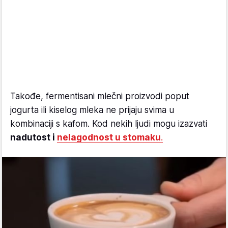
Takođe, fermentisani mlečni proizvodi poput
jogurta ili kiselog mleka ne prijaju svima u
kombinaciji s kafom. Kod nekih ljudi mogu izazvati
nadutost i
nelagodnost u stomaku
.