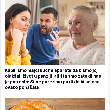
Kupili smo majci kućne aparate da bismo joj
olakšali život u penziji, ali šta smo zatekli nas
je potreslo: Silne pare smo pukli da bi se ona
ovako ponašala