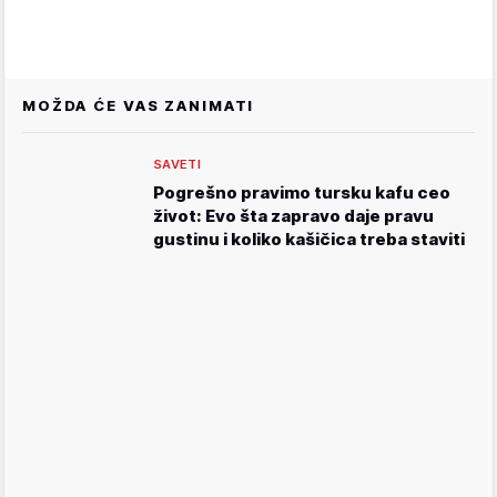
MOŽDA ĆE VAS ZANIMATI
SAVETI
Pogrešno pravimo tursku kafu ceo
život: Evo šta zapravo daje pravu
gustinu i koliko kašičica treba staviti