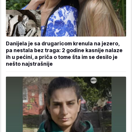
Danijela je sa drugaricom krenula na jezero,
pa nestala bez traga: 2 godine kasnije nalaze
ih u pećini, a priča o tome šta im se desilo je
nešto najstrašnije