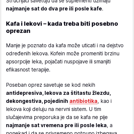
Stručnjaci savetuju da se suplementi uzimaju
najmanje sat do dva pre ili posle kafe
.
Kafa i lekovi – kada treba biti posebno
oprezan
Manje je poznato da kafa može uticati i na dejstvo
određenih lekova. Kofein može promeniti brzinu
apsorpcije leka, pojačati nuspojave ili smanjiti
efikasnost terapije.
Poseban oprez savetuje se kod nekih
antidepresiva, lekova za štitastu žlezdu,
dekongestiva, pojedinih
antibiotika
, kao i
lekova koji deluju na nervni sistem. U tim
slučajevima preporuka je da se kafa ne pije
najmanje sat vremena pre ili posle leka
, a
ponekad i da se privremeno potpuno izbegava.