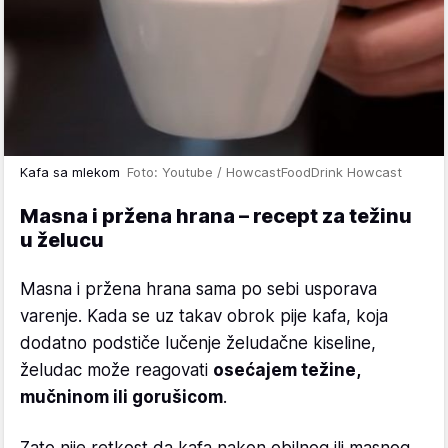
Kafa sa mlekom
Foto: Youtube / HowcastFoodDrink Howcast
Masna i pržena hrana – recept za težinu
u želucu
Masna i pržena hrana sama po sebi usporava
varenje. Kada se uz takav obrok pije kafa, koja
dodatno podstiče lučenje želudačne kiseline,
želudac može reagovati
osećajem težine,
mučninom ili gorušicom
.