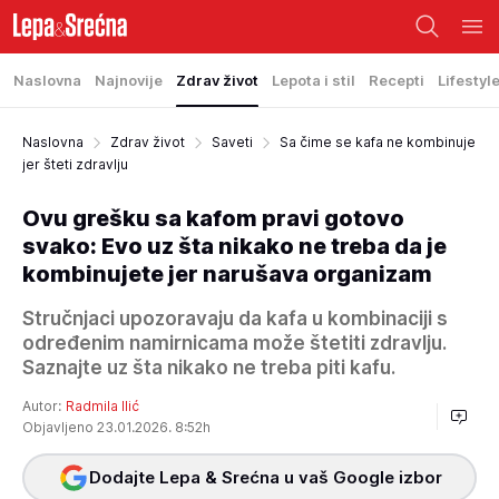
Naslovna
Najnovije
Zdrav život
Lepota i stil
Recepti
Lifestyl
Naslovna
Zdrav život
Saveti
Sa čime se kafa ne kombinuje
jer šteti zdravlju
Ovu grešku sa kafom pravi gotovo
svako: Evo uz šta nikako ne treba da je
kombinujete jer narušava organizam
Stručnjaci upozoravaju da kafa u kombinaciji s
određenim namirnicama može štetiti zdravlju.
Saznajte uz šta nikako ne treba piti kafu.
Autor:
Radmila Ilić
Objavljeno 23.01.2026. 8:52h
Dodajte Lepa & Srećna u vaš Google izbor