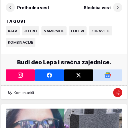
Prethodna vest
Sledeća vest
TAGOVI
KAFA
JUTRO
NAMIRNICE
LEKOVI
ZDRAVLJE
KOMBINACIJE
Budi deo Lepa i srećna zajednice.
Komentariši