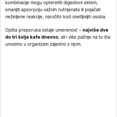
kombinacije mogu opteretiti digestivni sistem,
smanjiti apsorpciju važnih nutrijenata ili pojačati
neželjene reakcije, naročito kod osetljivijih osoba.
Opšta preporuka ostaje umerenost –
najviše dve
do tri šolje kafe dnevno
, ali i više pažnje na to šta
unosimo u organizam zajedno s njom.