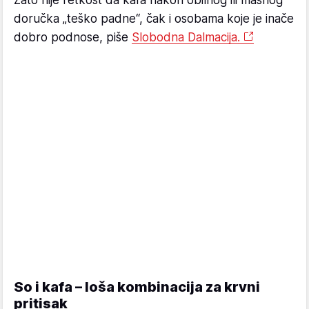
Zato nije retkost da kafa nakon obilnog ili masnog
doručka „teško padne“, čak i osobama koje je inače
dobro podnose, piše
Slobodna Dalmacija.
So i kafa – loša kombinacija za krvni
pritisak