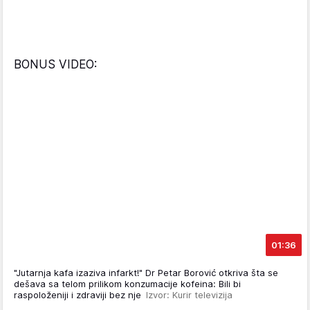
BONUS VIDEO:
01:36
"Jutarnja kafa izaziva infarkt!" Dr Petar Borović otkriva šta se
dešava sa telom prilikom konzumacije kofeina: Bili bi
raspoloženiji i zdraviji bez nje
Izvor: Kurir televizija