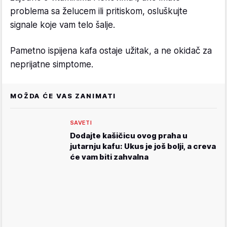
problema sa želucem ili pritiskom, osluškujte
signale koje vam telo šalje.
Pametno ispijena kafa ostaje užitak, a ne okidač za
neprijatne simptome.
MOŽDA ĆE VAS ZANIMATI
SAVETI
Dodajte kašičicu ovog praha u
jutarnju kafu: Ukus je još bolji, a creva
će vam biti zahvalna