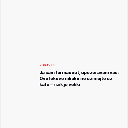
ZDRAVLJE
Ja sam farmaceut, upozoravam vas:
Ove lekove nikako ne uzimajte uz
kafu – rizik je veliki