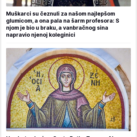
Muškarci su čeznuli za našom najlepšom
glumicom, a ona pala na šarm profesora: S
njom je bio u braku, a vanbračnog sina
napravio njenoj koleginici