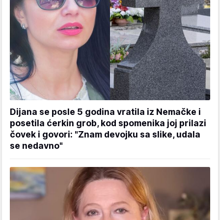
Dijana se posle 5 godina vratila iz Nemačke i
posetila ćerkin grob, kod spomenika joj prilazi
čovek i govori: "Znam devojku sa slike, udala
se nedavno"