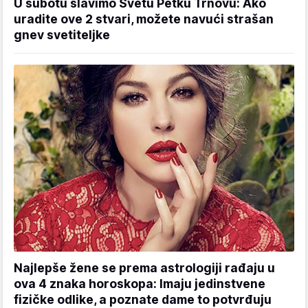
U subotu slavimo Svetu Petku Trnovu: Ako
uradite ove 2 stvari, možete navući strašan
gnev svetiteljke
Najlepše žene se prema astrologiji rađaju u
ova 4 znaka horoskopa: Imaju jedinstvene
fizičke odlike, a poznate dame to potvrđuju