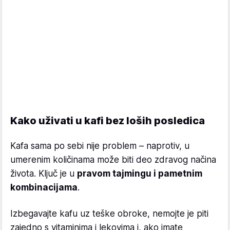
Kako uživati u kafi bez loših posledica
Kafa sama po sebi nije problem – naprotiv, u
umerenim količinama može biti deo zdravog načina
života. Ključ je u
pravom tajmingu i pametnim
kombinacijama
.
Izbegavajte kafu uz teške obroke, nemojte je piti
zajedno s vitaminima i lekovima i, ako imate