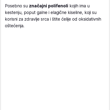
Posebno su
značajni polifenoli
kojih ima u
kestenju, poput galne i elagične kiseline, koji su
korisni za zdravlje srca i štite ćelije od oksidativnih
oštećenja.