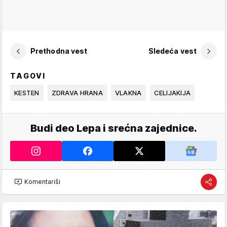
Prethodna vest
Sledeća vest
TAGOVI
KESTEN
ZDRAVA HRANA
VLAKNA
CELIJAKIJA
Budi deo Lepa i srećna zajednice.
Komentariši