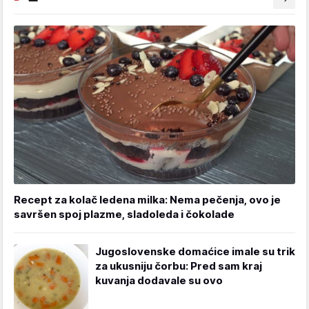
Recept za kolač ledena milka: Nema pečenja, ovo je
savršen spoj plazme, sladoleda i čokolade
Jugoslovenske domaćice imale su trik
za ukusniju čorbu: Pred sam kraj
kuvanja dodavale su ovo