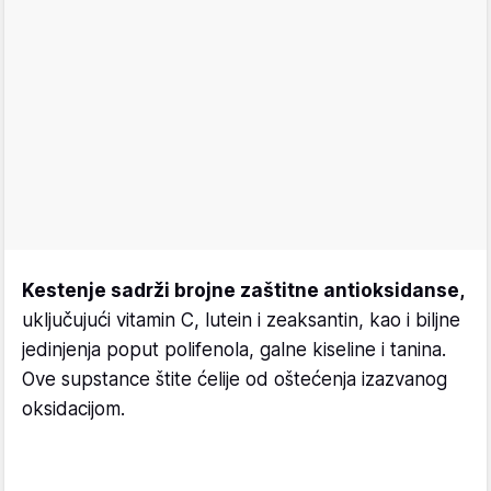
Kestenje sadrži brojne zaštitne antioksidanse,
uključujući vitamin C, lutein i zeaksantin, kao i biljne
jedinjenja poput polifenola, galne kiseline i tanina.
Ove supstance štite ćelije od oštećenja izazvanog
oksidacijom.