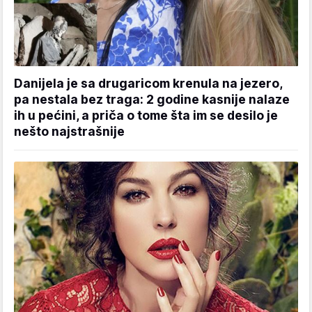
Danijela je sa drugaricom krenula na jezero,
pa nestala bez traga: 2 godine kasnije nalaze
ih u pećini, a priča o tome šta im se desilo je
nešto najstrašnije