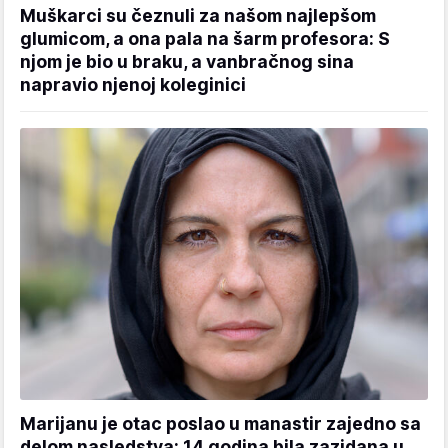
Muškarci su čeznuli za našom najlepšom
glumicom, a ona pala na šarm profesora: S
njom je bio u braku, a vanbračnog sina
napravio njenoj koleginici
Marijanu je otac poslao u manastir zajedno sa
delom nasledstva: 14 godina bila zazidana u