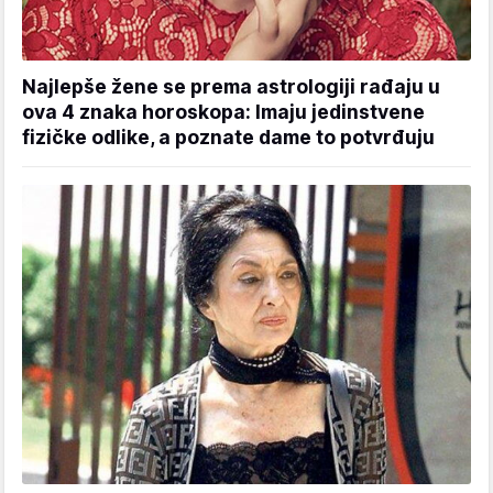
Najlepše žene se prema astrologiji rađaju u
ova 4 znaka horoskopa: Imaju jedinstvene
fizičke odlike, a poznate dame to potvrđuju