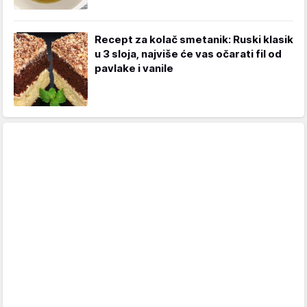
Recept za kolač smetanik: Ruski klasik
u 3 sloja, najviše će vas očarati fil od
pavlake i vanile