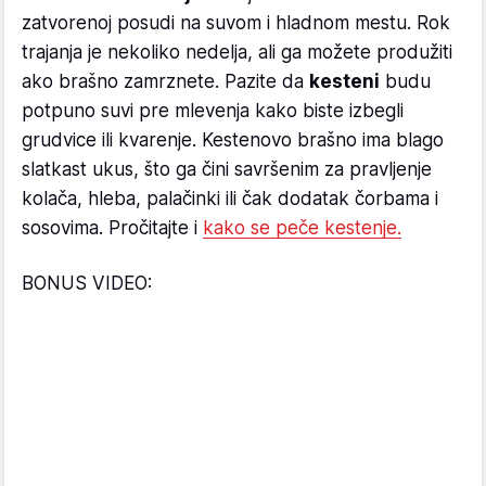
zatvorenoj posudi na suvom i hladnom mestu. Rok
trajanja je nekoliko nedelja, ali ga možete produžiti
ako brašno zamrznete. Pazite da
kesteni
budu
potpuno suvi pre mlevenja kako biste izbegli
grudvice ili kvarenje. Kestenovo brašno ima blago
slatkast ukus, što ga čini savršenim za pravljenje
kolača, hleba, palačinki ili čak dodatak čorbama i
sosovima. Pročitajte i
kako se peče kestenje.
BONUS VIDEO: