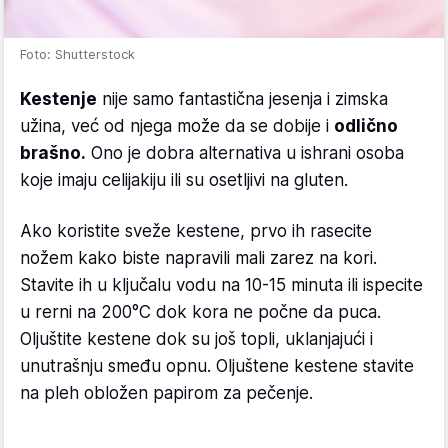
Foto: Shutterstock
Kestenje
nije samo fantastična jesenja i zimska
užina, već od njega može da se dobije i
odlično
brašno.
Ono je dobra alternativa u ishrani osoba
koje imaju celijakiju ili su osetljivi na gluten.
Ako koristite sveže kestene, prvo ih rasecite
nožem kako biste napravili mali zarez na kori.
Stavite ih u ključalu vodu na 10-15 minuta ili ispecite
u rerni na 200°C dok kora ne počne da puca.
Oljuštite kestene dok su još topli, uklanjajući i
unutrašnju smeđu opnu. Oljuštene kestene stavite
na pleh obložen papirom za pečenje.