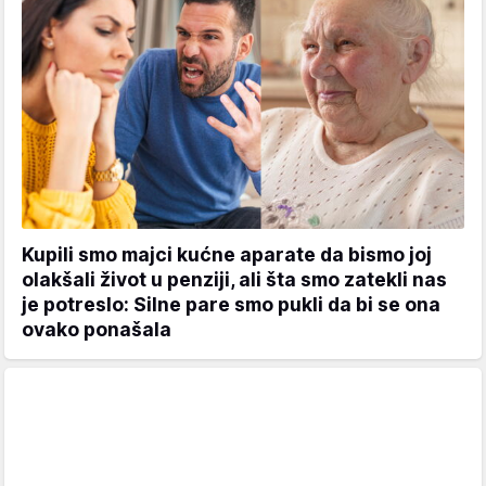
Kupili smo majci kućne aparate da bismo joj
olakšali život u penziji, ali šta smo zatekli nas
je potreslo: Silne pare smo pukli da bi se ona
ovako ponašala