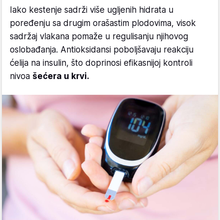
Iako kestenje sadrži više ugljenih hidrata u
poređenju sa drugim orašastim plodovima, visok
sadržaj vlakana pomaže u regulisanju njihovog
oslobađanja. Antioksidansi poboljšavaju reakciju
ćelija na insulin, što doprinosi efikasnijoj kontroli
nivoa
šećera u krvi.