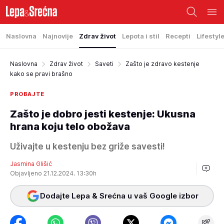
Naslovna
Najnovije
Zdrav život
Lepota i stil
Recepti
Lifestyl
Naslovna
Zdrav život
Saveti
Zašto je zdravo kestenje
kako se pravi brašno
PROBAJTE
Zašto je dobro jesti kestenje: Ukusna
hrana koju telo obožava
Uživajte u kestenju bez griže savesti!
Jasmina Glišić
Objavljeno 21.12.2024. 13:30h
Dodajte Lepa & Srećna u vaš Google izbor