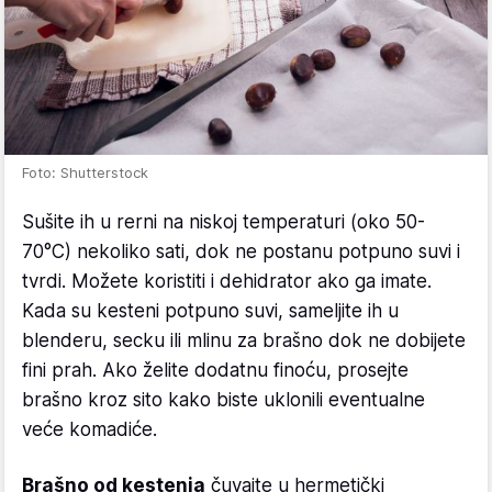
Foto: Shutterstock
Sušite ih u rerni na niskoj temperaturi (oko 50-
70°C) nekoliko sati, dok ne postanu potpuno suvi i
tvrdi. Možete koristiti i dehidrator ako ga imate.
Kada su kesteni potpuno suvi, sameljite ih u
blenderu, secku ili mlinu za brašno dok ne dobijete
fini prah. Ako želite dodatnu finoću, prosejte
brašno kroz sito kako biste uklonili eventualne
veće komadiće.
Brašno od kestenja
čuvajte u hermetički