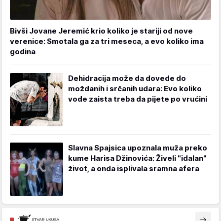
Bivši Jovane Jeremić krio koliko je stariji od nove
verenice: Smotala ga za tri meseca, a evo koliko ima
godina
Dehidracija može da dovede do
moždanih i srčanih udara: Evo koliko
vode zaista treba da pijete po vrućini
Slavna Spajsica upoznala muža preko
kume Harisa Džinovića: Živeli "idalan"
život, a onda isplivala sramna afera