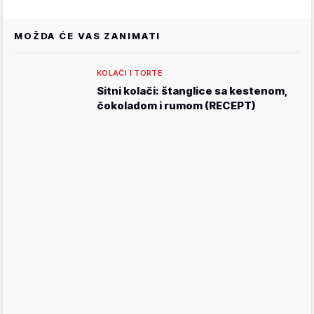
MOŽDA ĆE VAS ZANIMATI
KOLAČI I TORTE
Sitni kolači: štanglice sa kestenom,
čokoladom i rumom (RECEPT)