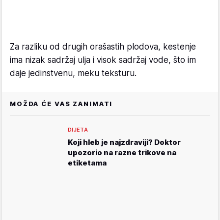
Za razliku od drugih orašastih plodova, kestenje
ima nizak sadržaj ulja i visok sadržaj vode, što im
daje jedinstvenu, meku teksturu.
MOŽDA ĆE VAS ZANIMATI
DIJETA
Koji hleb je najzdraviji? Doktor
upozorio na razne trikove na
etiketama