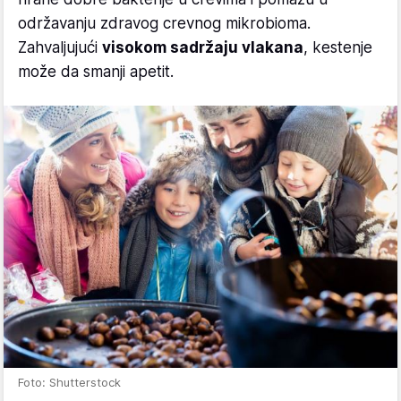
održavanju zdravog crevnog mikrobioma.
Zahvaljujući
visokom sadržaju vlakana
, kestenje
može da smanji apetit.
Foto: Shutterstock