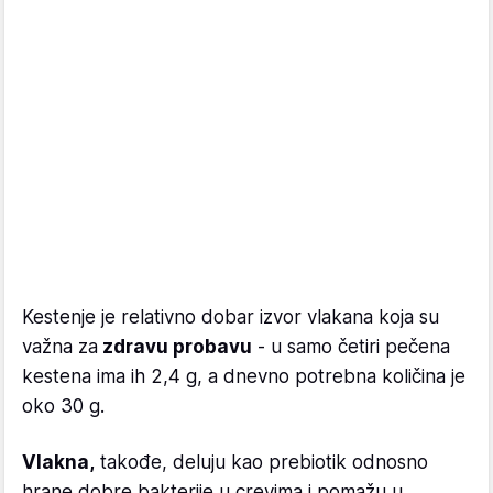
Kestenje je relativno dobar izvor vlakana koja su
važna za
zdravu probavu
- u samo četiri pečena
kestena ima ih 2,4 g, a dnevno potrebna količina je
oko 30 g.
Vlakna,
takođe, deluju kao prebiotik odnosno
hrane dobre bakterije u crevima i pomažu u