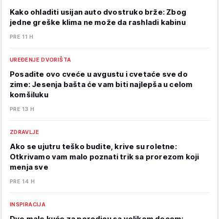
Kako ohladiti usijan auto dvostruko brže: Zbog
jedne greške klima ne može da rashladi kabinu
PRE 11 H
UREĐENJE DVORIŠTA
Posadite ovo cveće u avgustu i cvetaće sve do
zime: Jesenja bašta će vam biti najlepša u celom
komšiluku
PRE 13 H
ZDRAVLJE
Ako se ujutru teško budite, krive su roletne:
Otkrivamo vam malo poznati trik sa prorezom koji
menja sve
PRE 14 H
INSPIRACIJA
Dve male kuće za porodicu sa velikom decom: