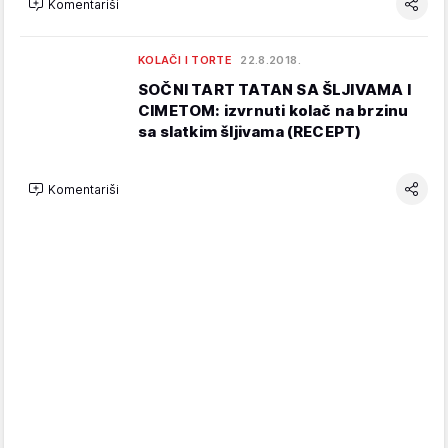
Komentariši
KOLAČI I TORTE
22.8.2018.
SOČNI TART TATAN SA ŠLJIVAMA I
CIMETOM: izvrnuti kolač na brzinu
sa slatkim šljivama (RECEPT)
Komentariši