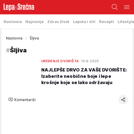
Naslovna
Najnovije
Zdrav život
Lepota i stil
Recepti
Lifestyl
Naslovna
Šljiva
#
Šljiva
UREĐENJE DVORIŠTA
10.6.2023.
NAJLEPŠE DRVO ZA VAŠE DVORIŠTE:
Izaberite neobične boje i lepe
krošnje koje se lako održavaju
Komentariši