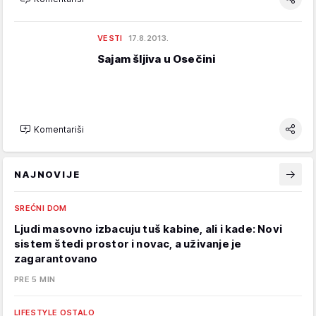
VESTI
17.8.2013.
Sajam šljiva u Osečini
Komentariši
NAJNOVIJE
SREĆNI DOM
Ljudi masovno izbacuju tuš kabine, ali i kade: Novi
sistem štedi prostor i novac, a uživanje je
zagarantovano
PRE 5 MIN
LIFESTYLE OSTALO