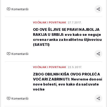
Komentariši
VOĆNJAK I POVRTNJAK
27.7.2017.
OD OVE ŠLJIVE SE PRAVI NAJBOLJA
RAKIJA U SRBIJI: evo kako se neguje
crvena ranka za kvalitetnu šljivovicu
(SAVETI)
Komentariši
VOĆNJAK I POVRTNJAK
22.5.2017.
ZBOG OBILNIH KIŠA OVOG PROLEĆA
VOĆARI ZABRINUTI: Nevreme donosi
nove bolesti, evo kako da sačuvate
voćke
Komentariši