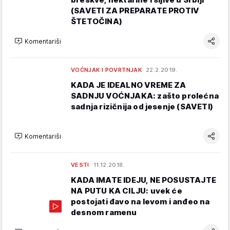
(SAVETI ZA PREPARATE PROTIV
ŠTETOČINA)
Komentariši
VOĆNJAK I POVRTNJAK
22.2.2019.
KADA JE IDEALNO VREME ZA
SADNJU VOĆNJAKA: zašto prolećna
sadnja rizičnija od jesenje (SAVETI)
Komentariši
VESTI
11.12.2018.
KADA IMATE IDEJU, NE POSUSTAJTE
NA PUTU KA CILJU: uvek će
postojati đavo na levom i anđeo na
desnom ramenu