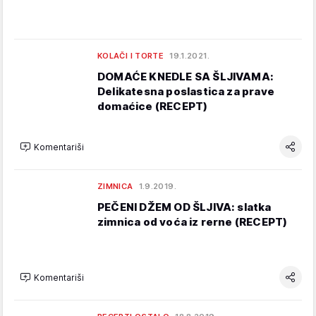
KOLAČI I TORTE
19.1.2021.
DOMAĆE KNEDLE SA ŠLJIVAMA:
Delikatesna poslastica za prave
domaćice (RECEPT)
Komentariši
ZIMNICA
1.9.2019.
PEČENI DŽEM OD ŠLJIVA: slatka
zimnica od voća iz rerne (RECEPT)
Komentariši