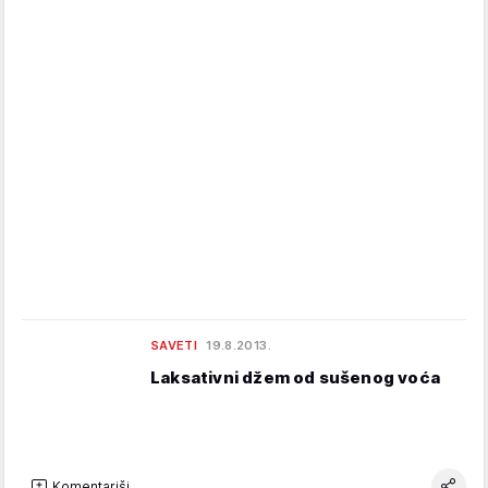
SAVETI
19.8.2013.
Laksativni džem od sušenog voća
Komentariši