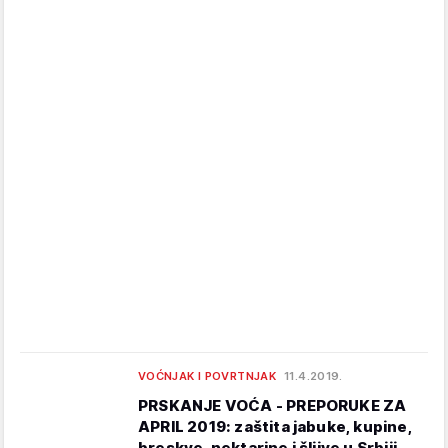
VOĆNJAK I POVRTNJAK
11.4.2019.
PRSKANJE VOĆA - PREPORUKE ZA
APRIL 2019: zaštita jabuke, kupine,
breskve, nektarine i šljive u Srbiji