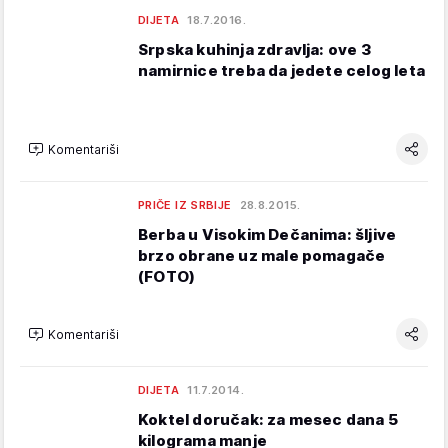
DIJETA
18.7.2016.
Srpska kuhinja zdravlja: ove 3
namirnice treba da jedete celog leta
Komentariši
PRIČE IZ SRBIJE
28.8.2015.
Berba u Visokim Dečanima: šljive
brzo obrane uz male pomagače
(FOTO)
Komentariši
DIJETA
11.7.2014.
Koktel doručak: za mesec dana 5
kilograma manje