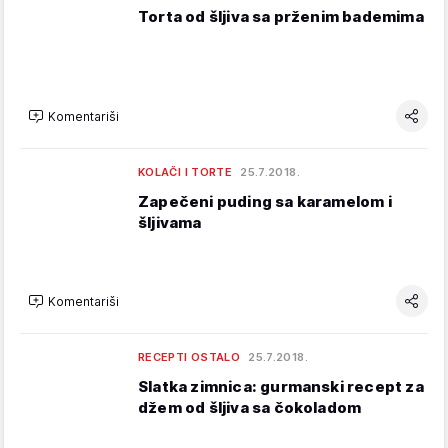
Torta od šljiva sa prženim bademima
Komentariši
KOLAČI I TORTE
25.7.2018.
Zapečeni puding sa karamelom i
šljivama
Komentariši
RECEPTI OSTALO
25.7.2018.
Slatka zimnica: gurmanski recept za
džem od šljiva sa čokoladom