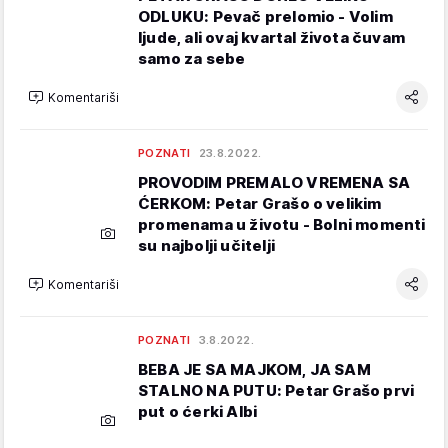
ODLUKU: Pevač prelomio - Volim
ljude, ali ovaj kvartal života čuvam
samo za sebe
Komentariši
POZNATI
23.8.2022.
PROVODIM PREMALO VREMENA SA
ĆERKOM: Petar Grašo o velikim
promenama u životu - Bolni momenti
su najbolji učitelji
Komentariši
POZNATI
3.8.2022.
BEBA JE SA MAJKOM, JA SAM
STALNO NA PUTU: Petar Grašo prvi
put o ćerki Albi