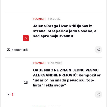
POZNATI
4.2.2025.
Jelena Rozga i Ivan krili ljubav iz
straha: Strepeli od jedne osobe, a
sad spremaju svadbu
Komentariši
POZNATI
15.10.2023.
OVDE NIKO NE ZNA NIJEDNU PESMU
ALEKSANDRE PRIJOVIĆ: Kompozitor
"udario" na mladu pevačicu, top-
lista "rekla svoje"
2