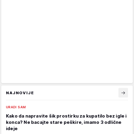
NAJNOVIJE
URADI SAM
Kako da napravite šik prostirku za kupatilo bez igle i
konca? Ne bacajte stare peškire, imamo 3 odlične
ideje