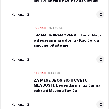
Moji prijatelji ne žele to da gledaju
Komentariši
POZNATI
25.1.2023.
"HANA JE PREMORENA": Tonči Huljić
o dešavanjima u domu - Kao čerga
smo, ne pitajte me
Komentariši
POZNATI
3.1.2023.
ZA MENE JE ON BIO U CVETU
MLADOSTI: Legendarni muzičar na
sahrani Masima Savića
Komentariši