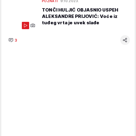
POZNATI
9.10.2023.
TONČI HULJIĆ OBJASNIO USPEH
ALEKSANDRE PRIJOVIĆ: Voće iz
tuđeg vrta je uvek slađe
3