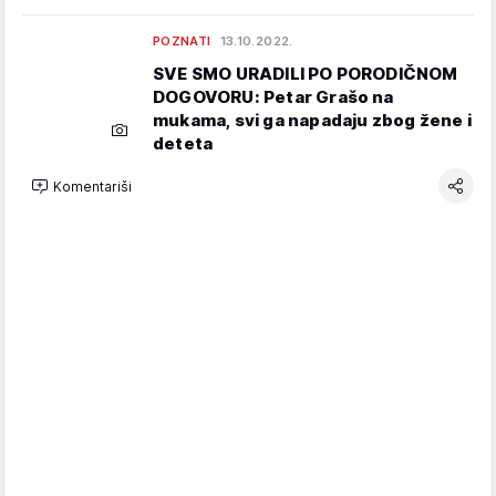
POZNATI
13.10.2022.
SVE SMO URADILI PO PORODIČNOM
DOGOVORU: Petar Grašo na
mukama, svi ga napadaju zbog žene i
deteta
Komentariši