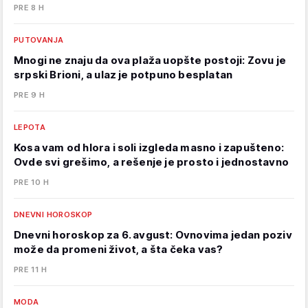
PRE 8 H
PUTOVANJA
Mnogi ne znaju da ova plaža uopšte postoji: Zovu je
srpski Brioni, a ulaz je potpuno besplatan
PRE 9 H
LEPOTA
Kosa vam od hlora i soli izgleda masno i zapušteno:
Ovde svi grešimo, a rešenje je prosto i jednostavno
PRE 10 H
DNEVNI HOROSKOP
Dnevni horoskop za 6. avgust: Ovnovima jedan poziv
može da promeni život, a šta čeka vas?
PRE 11 H
MODA