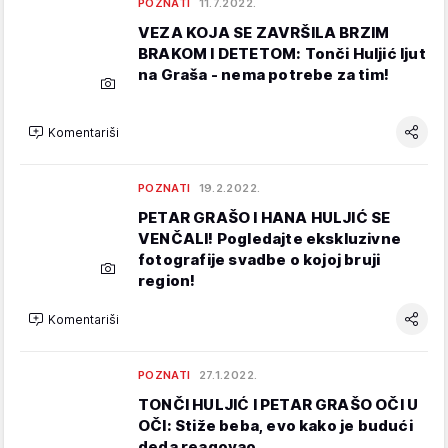
POZNATI
11.7.2022.
VEZA KOJA SE ZAVRŠILA BRZIM
BRAKOM I DETETOM: Tonči Huljić ljut
na Graša - nema potrebe za tim!
Komentariši
POZNATI
19.2.2022.
PETAR GRAŠO I HANA HULJIĆ SE
VENČALI! Pogledajte ekskluzivne
fotografije svadbe o kojoj bruji
region!
Komentariši
POZNATI
27.1.2022.
TONČI HULJIĆ I PETAR GRAŠO OČI U
OČI: Stiže beba, evo kako je budući
deda reagovao