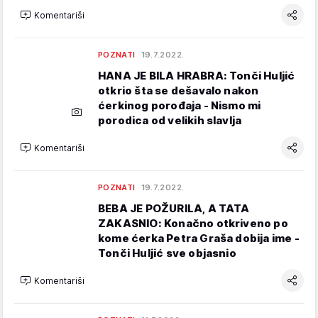
Komentariši
POZNATI
19.7.2022.
HANA JE BILA HRABRA: Tonči Huljić
otkrio šta se dešavalo nakon
ćerkinog porođaja - Nismo mi
porodica od velikih slavlja
Komentariši
POZNATI
19.7.2022.
BEBA JE POŽURILA, A TATA
ZAKASNIO: Konačno otkriveno po
kome ćerka Petra Graša dobija ime -
Tonči Huljić sve objasnio
Komentariši