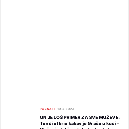
POZNATI
19.4.2023.
ON JE LOŠ PRIMER ZA SVE MUŽEVE:
Tonči otkrio kakav je Grašo u kući -