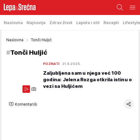
Naslovna
Najnovije
Zdrav život
Lepota i stil
Recepti
Lifestyl
Naslovna
Tonči Huljić
#
Tonči Huljić
POZNATI
21.8.2025.
Zaljubljena sam u njega već 100
godina: Jelena Rozga otkrila istinu o
vezi sa Huljićem
Komentariši