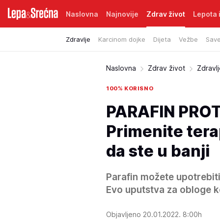
Naslovna
Najnovije
Zdrav život
Lepota i
Zdravlje
Karcinom dojke
Dijeta
Vežbe
Save
Naslovna
Zdrav život
Zdravl
100% KORISNO
PARAFIN PRO
Primenite terap
da ste u banji
Parafin možete upotrebiti
Evo uputstva za obloge k
Objavljeno 20.01.2022. 8:00h