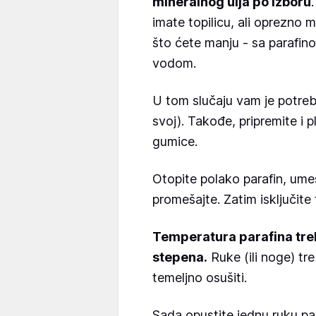
mineralnog ulja po izboru
imate topilicu, ali oprezno 
što ćete manju - sa parafino
vodom.
U tom slučaju vam je potre
svoj). Takođe, pripremite i pl
gumice.
Otopite polako parafin, umeš
promešajte. Zatim isključite 
Temperatura parafina tre
stepena.
Ruke (ili noge) tr
temeljno osušiti.
Sada opustite jednu ruku pa