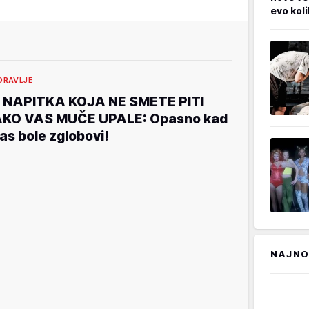
evo kol
DRAVLJE
 NAPITKA KOJA NE SMETE PITI
KO VAS MUČE UPALE: Opasno kad
as bole zglobovi!
NAJNO