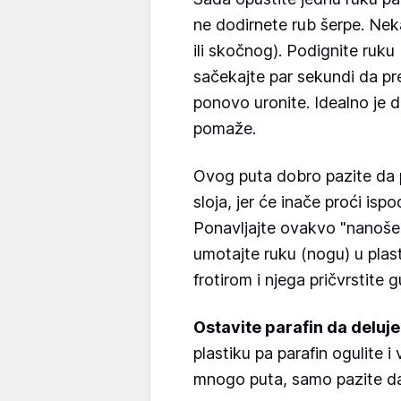
ne dodirnete rub šerpe. Ne
ili skočnog). Podignite ruku 
sačekajte par sekundi da pres
ponovo uronite. Idealno je 
pomaže.
Ovog puta dobro pazite da 
sloja, jer će inače proći is
Ponavljajte ovakvo "nanošen
umotajte ruku (nogu) u plastič
frotirom i njega pričvrstite
Ostavite parafin da deluj
plastiku pa parafin ogulite i 
mnogo puta, samo pazite da 