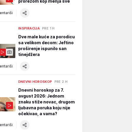
prorezom koji menja sve
ntariši
INSPIRACIJA
PRE 1 H
Dve male kuće za porodicu
sa velikom decom: Jeftino
proširenje ispunilo san
tinejdžera
ntariši
DNEVNI HOROSKOP
PRE 2 H
Dnevni horoskop za 7.
avgust 2026: Jednom
znaku stiže novac, drugom
ljubavna poruka koju nije
očekivao, a vama?
ntariši