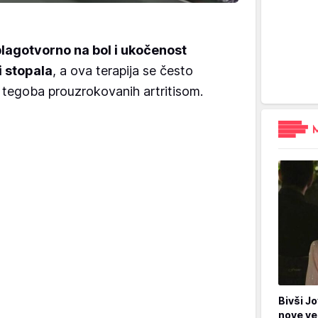
blagotvorno na bol i ukočenost
i stopala
, a ova terapija se često
v tegoba prouzrokovanih artritisom.
Bivši Jo
nove ve