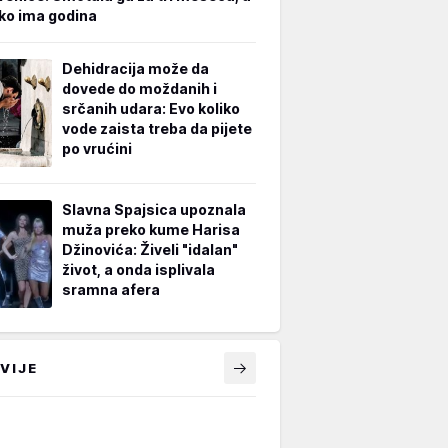
iko ima godina
Dehidracija može da
dovede do moždanih i
srčanih udara: Evo koliko
vode zaista treba da pijete
po vrućini
Slavna Spajsica upoznala
muža preko kume Harisa
Džinovića: Živeli "idalan"
život, a onda isplivala
sramna afera
VIJE