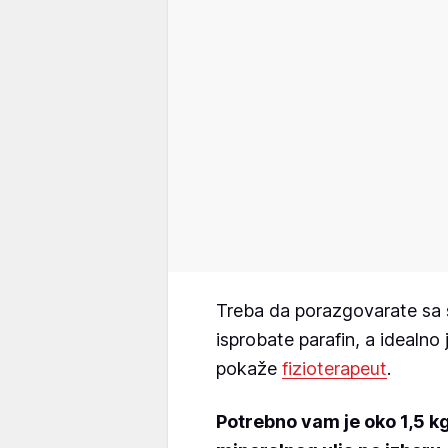
Treba da porazgovarate sa 
isprobate parafin, a idealno 
pokaže
fizioterapeut
.
Potrebno vam je oko 1,5 kg