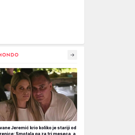
vane Jeremić krio koliko je stariji od
renice: Smotala ga za tri meseca, a