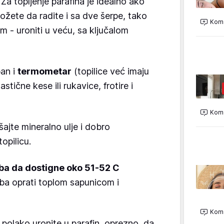
. Za topljenje parafina je idealno ako
možete da radite i sa dve šerpe, tako
Kome
m - uroniti u veću, sa ključalom
ban i
termometar
(topilice već imaju
astične kese ili rukavice, frotire i
Kome
ajte mineralno ulje i dobro
topilicu.
ba da dostigne oko 51-52 C
eba oprati toplom sapunicom i
Kome
 polako uronite u parafin, oprezno, da