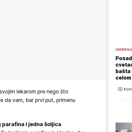
UREĐENJ
Posadi
cvetać
bašta 
celom
Kome
svojim lekarom pre nego što
je da vam, bar prvi put, primenu
 parafina i jedna šoljica