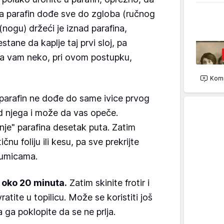
ka parafin dođe sve do zgloba (ručnog
(nogu) držeći je iznad parafina,
tane da kaplje taj prvi sloj, pa
da vam neko, pri ovom postupku,
Kome
parafin ne dođe do same ivice prvog
pod njega i može da vas opeče.
je" parafina desetak puta. Zatim
nu foliju ili kesu, pa sve prekrijte
 gumicama.
e oko 20 minuta.
Zatim skinite frotir i
vratite u topilicu. Može se koristiti još
ga poklopite da se ne prlja.