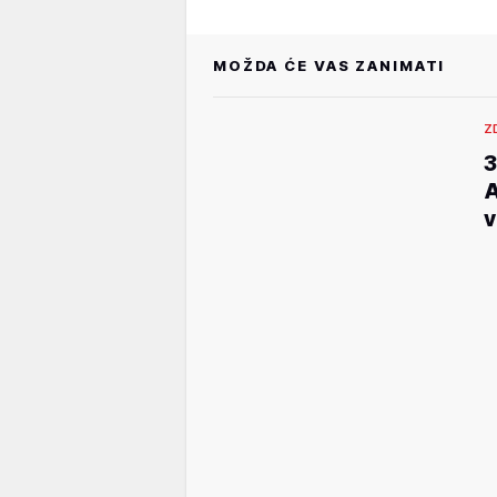
MOŽDA ĆE VAS ZANIMATI
Z
3
A
v