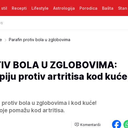
 stil
Recepti
Lifestyle
Astrologija
Porodica
Bašta
Stan
ti
je
Parafin protiv bola u zglobovima
TIV BOLA U ZGLOBOVIMA:
iju protiv artritisa kod kuće
 protiv bola u zglobovima i kod kuće!
oje pomažu kod artritisa.
Komentariši