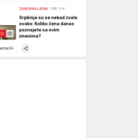
ZABORAVLJENA
PRE 3 H
Srpkinje su se nekad zvale
ovako: Koliko žena danas
poznajete sa ovim
imenima?
ntariši