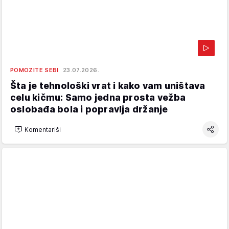
POMOZITE SEBI
23.07.2026.
Šta je tehnološki vrat i kako vam uništava
celu kičmu: Samo jedna prosta vežba
oslobađa bola i popravlja držanje
Komentariši