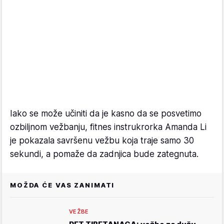
Iako se može učiniti da je kasno da se posvetimo
ozbiljnom vežbanju, fitnes instrukrorka Amanda Li
je pokazala savršenu vežbu koja traje samo 30
sekundi, a pomaže da zadnjica bude zategnuta.
MOŽDA ĆE VAS ZANIMATI
VEŽBE