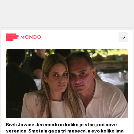
Bivši Jovane Jeremić krio koliko je stariji od nove
verenice: Smotala ga za tri meseca, a evo koliko ima