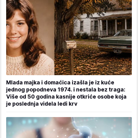
Mlada majka i domaćica izašla je iz kuće
jednog popodneva 1974. i nestala bez traga:
Više od 50 godina kasnije otkriće osobe koja
je poslednja videla ledi krv