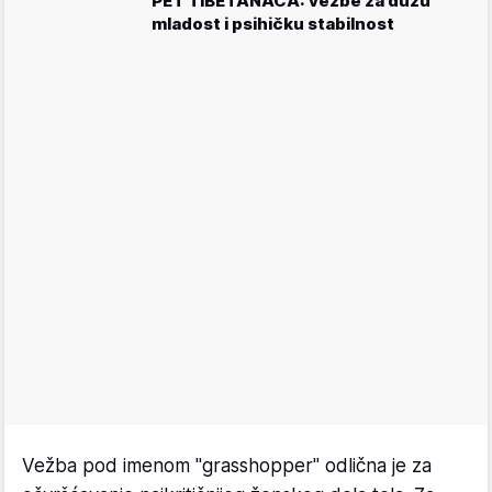
PET TIBETANACA: vežbe za dužu
mladost i psihičku stabilnost
Vežba pod imenom "grasshopper" odlična je za