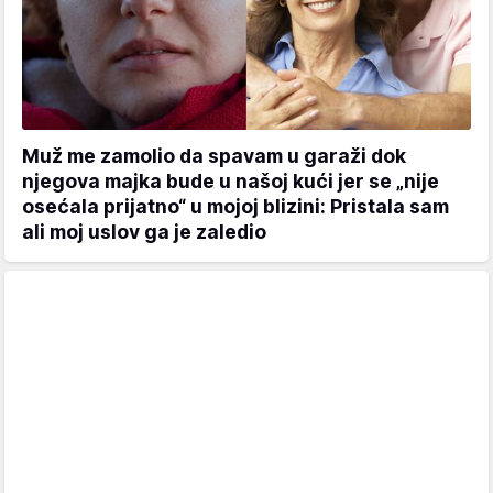
Muž me zamolio da spavam u garaži dok
njegova majka bude u našoj kući jer se „nije
osećala prijatno“ u mojoj blizini: Pristala sam
ali moj uslov ga je zaledio