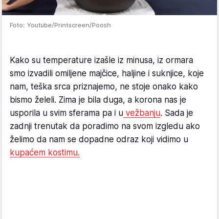
Foto: Youtube/Printscreen/Poosh
Kako su temperature izašle iz minusa, iz ormara
smo izvadili omiljene majčice, haljine i suknjice, koje
nam, teška srca priznajemo, ne stoje onako kako
bismo želeli. Zima je bila duga, a korona nas je
usporila u svim sferama pa i u
vežbanju
. Sada je
zadnji trenutak da poradimo na svom izgledu ako
želimo da nam se dopadne odraz koji vidimo u
kupaćem kostimu.