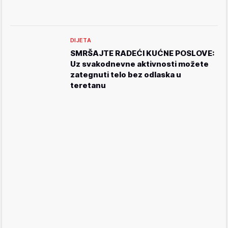
DIJETA
SMRŠAJTE RADEĆI KUĆNE POSLOVE:
Uz svakodnevne aktivnosti možete
zategnuti telo bez odlaska u
teretanu