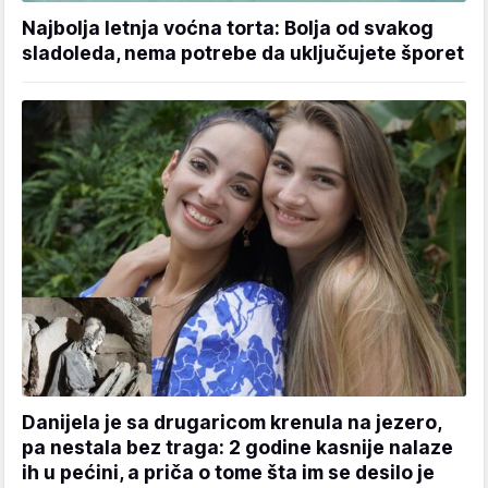
Najbolja letnja voćna torta: Bolja od svakog
sladoleda, nema potrebe da uključujete šporet
Danijela je sa drugaricom krenula na jezero,
pa nestala bez traga: 2 godine kasnije nalaze
ih u pećini, a priča o tome šta im se desilo je