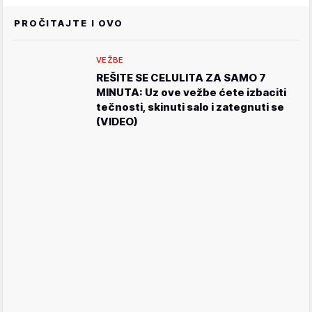
PROČITAJTE I OVO
VEŽBE
REŠITE SE CELULITA ZA SAMO 7
MINUTA: Uz ove vežbe ćete izbaciti
tečnosti, skinuti salo i zategnuti se
(VIDEO)