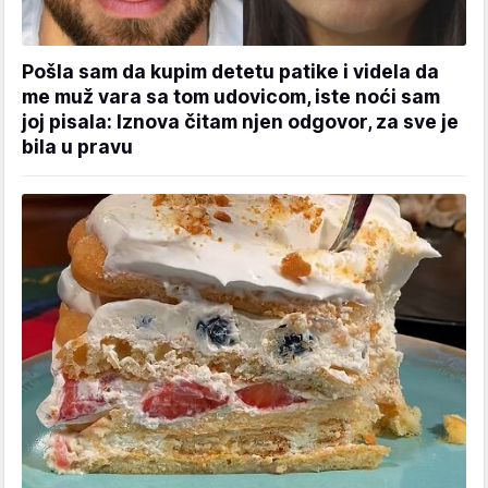
Pošla sam da kupim detetu patike i videla da
me muž vara sa tom udovicom, iste noći sam
joj pisala: Iznova čitam njen odgovor, za sve je
bila u pravu