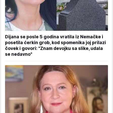
Dijana se posle 5 godina vratila iz Nemačke i
posetila ćerkin grob, kod spomenika joj prilazi
čovek i govori: "Znam devojku sa slike, udala
se nedavno"