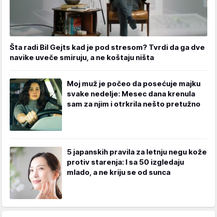
Šta radi Bil Gejts kad je pod stresom? Tvrdi da ga dve
navike uveče smiruju, a ne koštaju ništa
Moj muž je počeo da posećuje majku
svake nedelje: Mesec dana krenula
sam za njim i otrkrila nešto pretužno
5 japanskih pravila za letnju negu kože
protiv starenja: I sa 50 izgledaju
mlado, a ne kriju se od sunca