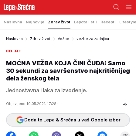
Naslovna
Najnovije
Zdrav život
Lepota i stil
Recepti
Lifestyl
Naslovna
Zdrav život
Vežbe
vezbe za zadnjicu
DELUJE
MOĆNA VEŽBA KOJA ČINI ČUDA: Samo
30 sekundi za savršenstvo najkritičnijeg
dela ženskog tela
Jednostavna i laka za izvođenje.
Objavljeno 10.05.2021. 17:28h
Dodajte Lepa & Srećna u vaš Google izbor