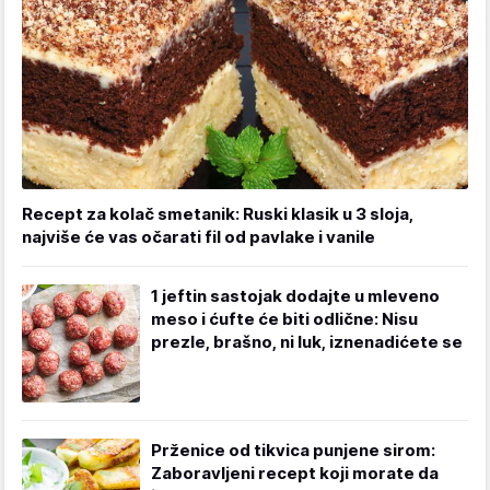
Recept za kolač smetanik: Ruski klasik u 3 sloja,
najviše će vas očarati fil od pavlake i vanile
1 jeftin sastojak dodajte u mleveno
meso i ćufte će biti odlične: Nisu
prezle, brašno, ni luk, iznenadićete se
Prženice od tikvica punjene sirom:
Zaboravljeni recept koji morate da