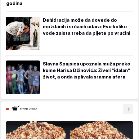
godina
Dehidracija može da dovede do
moždanih i srčanih udara: Evo koliko
vode zaista treba da pijete po vrućini
Slavna Spajsica upoznala muža preko
kume Harisa Džinovića: Živeli "idalan"
život, a onda isplivala sramna afera