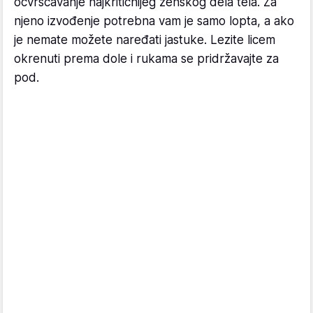
očvršćavanje najkritičnijeg ženskog dela tela. Za
njeno izvođenje potrebna vam je samo lopta, a ako
je nemate možete naređati jastuke. Lezite licem
okrenuti prema dole i rukama se pridržavajte za
pod.