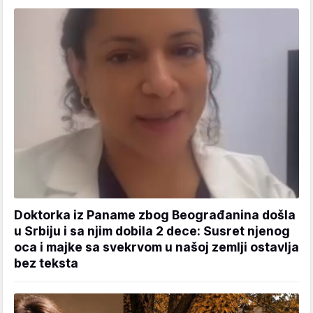
Doktorka iz Paname zbog Beograđanina došla
u Srbiju i sa njim dobila 2 dece: Susret njenog
oca i majke sa svekrvom u našoj zemlji ostavlja
bez teksta