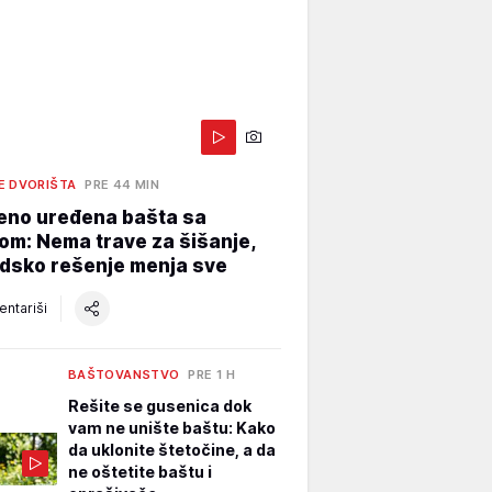
E DVORIŠTA
PRE 44 MIN
eno uređena bašta sa
m: Nema trave za šišanje,
dsko rešenje menja sve
ntariši
BAŠTOVANSTVO
PRE 1 H
Rešite se gusenica dok
vam ne unište baštu: Kako
da uklonite štetočine, a da
ne oštetite baštu i