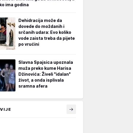
iko ima godina
Dehidracija može da
dovede do moždanih i
srčanih udara: Evo koliko
vode zaista treba da pijete
po vrućini
Slavna Spajsica upoznala
muža preko kume Harisa
Džinovića: Živeli "idalan"
život, a onda isplivala
sramna afera
VIJE