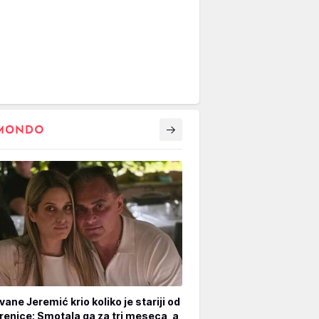
vane Jeremić krio koliko je stariji od
renice: Smotala ga za tri meseca, a