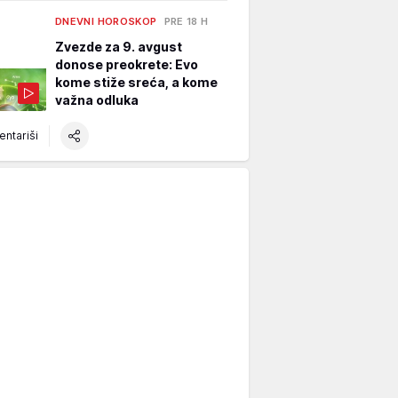
DNEVNI HOROSKOP
PRE 18 H
Zvezde za 9. avgust
donose preokrete: Evo
kome stiže sreća, a kome
važna odluka
ntariši