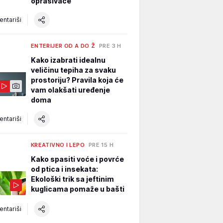
oprašivače
ntariši
ENTERIJER OD A DO Ž
PRE 3 H
Kako izabrati idealnu
veličinu tepiha za svaku
prostoriju? Pravila koja će
vam olakšati uređenje
doma
ntariši
KREATIVNO I LEPO
PRE 15 H
Kako spasiti voće i povrće
od ptica i insekata:
Ekološki trik sa jeftinim
kuglicama pomaže u bašti
ntariši