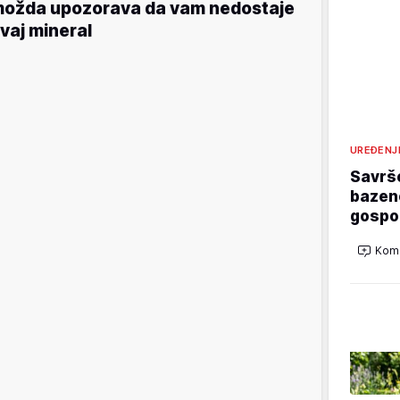
ožda upozorava da vam nedostaje
vaj mineral
UREĐENJ
Savrš
bazeno
gospo
Kome