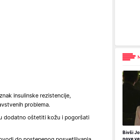
nak insulinske rezistencije,
ravstvenih problema.
u dodatno oštetiti kožu i pogoršati
Bivši Jo
ovodi do postepenog posvetljivanja
nove ve