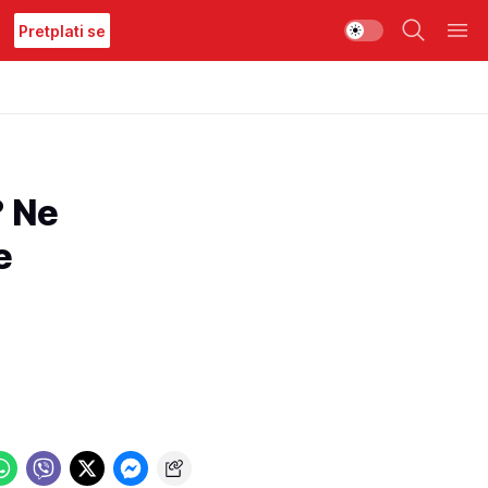
Pretplati se
? Ne
e