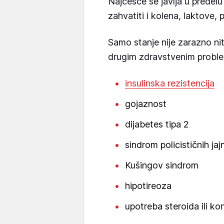
Najčešće se javlja u predelu
zahvatiti i kolena, laktove, p
Samo stanje nije zarazno nit
drugim zdravstvenim proble
insulinska rezistencija
gojaznost
dijabetes tipa 2
sindrom policističnih jaj
Kušingov sindrom
hipotireoza
upotreba steroida ili kon