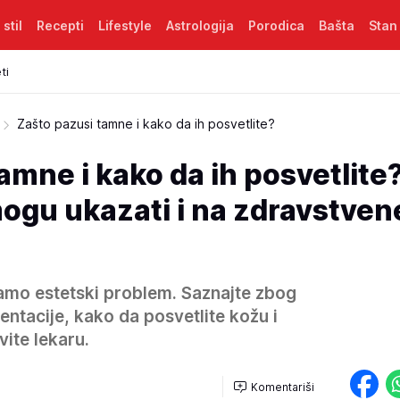
 stil
Recepti
Lifestyle
Astrologija
Porodica
Bašta
Stan
ti
Zašto pazusi tamne i kako da ih posvetlite?
amne i kako da ih posvetlite
 mogu ukazati i na zdravstven
amo estetski problem. Saznajte zbog
ntacije, kako da posvetlite kožu i
vite lekaru.
Komentariši