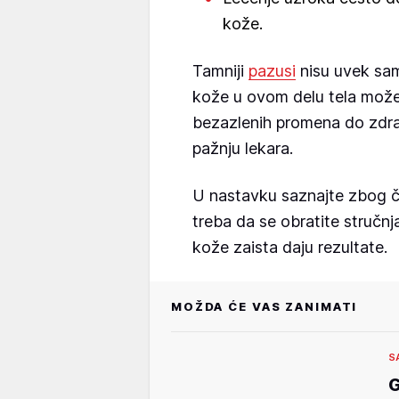
kože.
Tamniji
pazusi
nisu uvek sam
kože u ovom delu tela može b
bezazlenih promena do zdra
pažnju lekara.
U nastavku saznajte zbog 
treba da se obratite stručnj
kože zaista daju rezultate.
MOŽDA ĆE VAS ZANIMATI
S
G