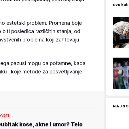
evo kol
o estetski problem. Promena boje
iti posledica različitih stanja, od
vstvenih problema koji zahtevaju
čega pazusi mogu da potamne, kada
aku i koje metode za posvetljivanje
NAJNO
AVETI
ubitak kose, akne i umor? Telo