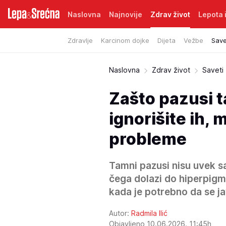
Naslovna
Najnovije
Zdrav život
Lepota i
Zdravlje
Karcinom dojke
Dijeta
Vežbe
Save
Naslovna
Zdrav život
Saveti
Zašto pazusi t
ignorišite ih,
probleme
Tamni pazusi nisu uvek s
čega dolazi do hiperpigme
kada je potrebno da se ja
Autor:
Radmila Ilić
Objavljeno 10.06.2026. 11:45h