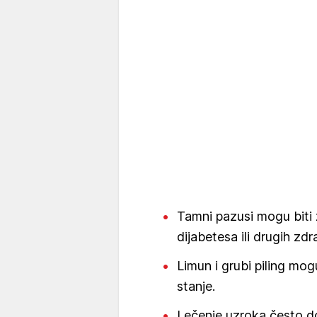
Tamni pazusi mogu biti z
dijabetesa ili drugih zd
Limun i grubi piling mog
stanje.
Lečenje uzroka često d