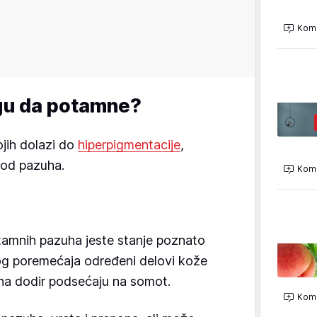
Kome
gu da potamne?
ojih dolazi do
hiperpigmentacije
,
pod pazuha.
Kome
tamnih pazuha jeste stanje poznato
g poremećaja određeni delovi kože
i na dodir podsećaju na somot.
Kome