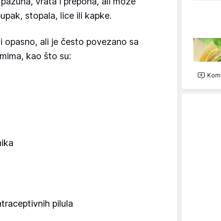
 pazuha, vrata i prepona, ali može
upak, stopala, lice ili kapke.
i opasno, ali je često povezano sa
mima, kao što su:
Kome
nika
traceptivnih pilula