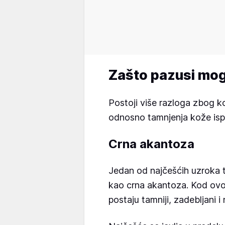
Zašto pazusi mo
Postoji više razloga zbog k
odnosno tamnjenja kože is
Crna akantoza
Jedan od najčešćih uzroka 
kao crna akantoza. Kod ovo
postaju tamniji, zadebljani 