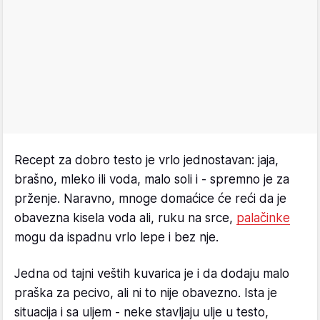
Recept za dobro testo je vrlo jednostavan: jaja,
brašno, mleko ili voda, malo soli i - spremno je za
prženje. Naravno, mnoge domaćice će reći da je
obavezna kisela voda ali, ruku na srce,
palačinke
mogu da ispadnu vrlo lepe i bez nje.
Jedna od tajni veštih kuvarica je i da dodaju malo
praška za pecivo, ali ni to nije obavezno. Ista je
situacija i sa uljem - neke stavljaju ulje u testo,