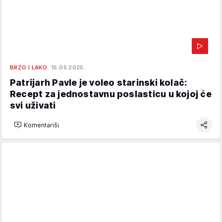
BRZO I LAKO
15.05.2025.
Patrijarh Pavle je voleo starinski kolač:
Recept za jednostavnu poslasticu u kojoj će
svi uživati
Komentariši