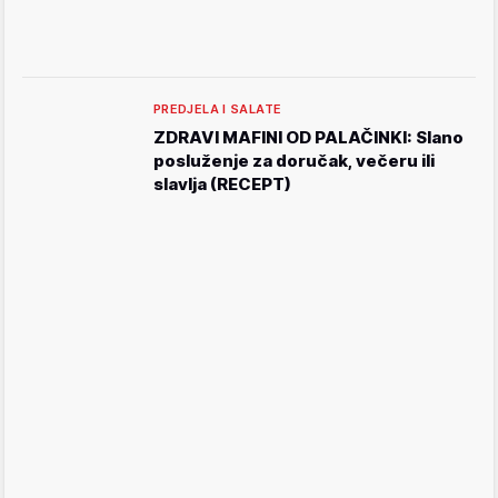
PREDJELA I SALATE
ZDRAVI MAFINI OD PALAČINKI: Slano
posluženje za doručak, večeru ili
slavlja (RECEPT)