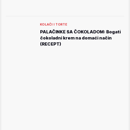
KOLAČI I TORTE
PALAČINKE SA ČOKOLADOM: Bogati
čokoladni krem na domaći način
(RECEPT)