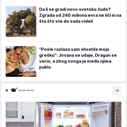
Da li se gradi novo svetsko čudo?
Zgrada od 240 miliona evra ne liči ni na
šta što ste do sada videli
"Posle razlaza sam shvatila moju
grešku": Jovana se udaje, Dragan se
verio, a zbog ovoga je među njima
puklo