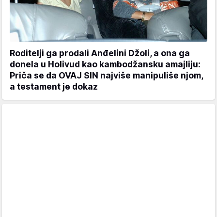
Roditelji ga prodali Anđelini Džoli, a ona ga
donela u Holivud kao kambodžansku amajliju:
Priča se da OVAJ SIN najviše manipuliše njom,
a testament je dokaz