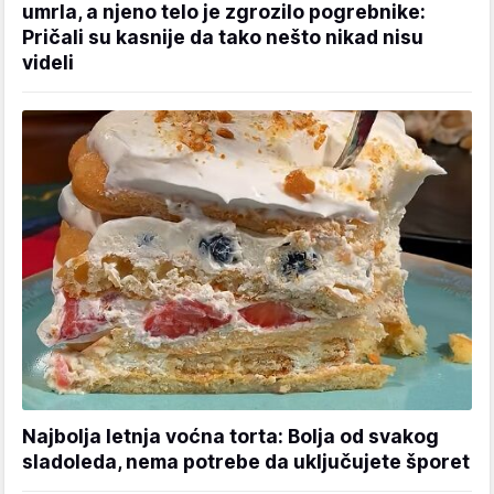
umrla, a njeno telo je zgrozilo pogrebnike:
Pričali su kasnije da tako nešto nikad nisu
videli
Najbolja letnja voćna torta: Bolja od svakog
sladoleda, nema potrebe da uključujete šporet