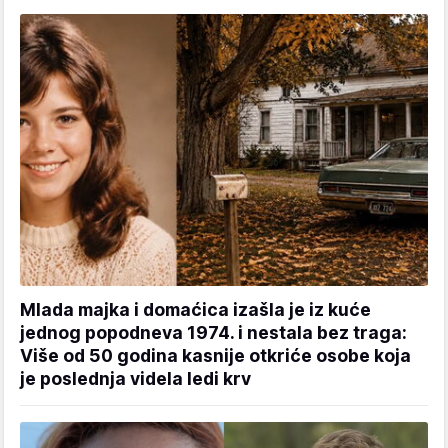
Mlada majka i domaćica izašla je iz kuće
jednog popodneva 1974. i nestala bez traga:
Više od 50 godina kasnije otkriće osobe koja
je poslednja videla ledi krv