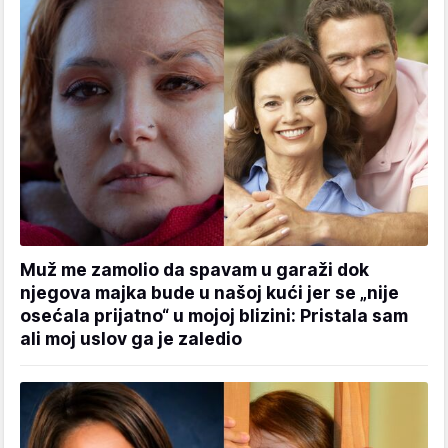
Muž me zamolio da spavam u garaži dok
njegova majka bude u našoj kući jer se „nije
osećala prijatno“ u mojoj blizini: Pristala sam
ali moj uslov ga je zaledio