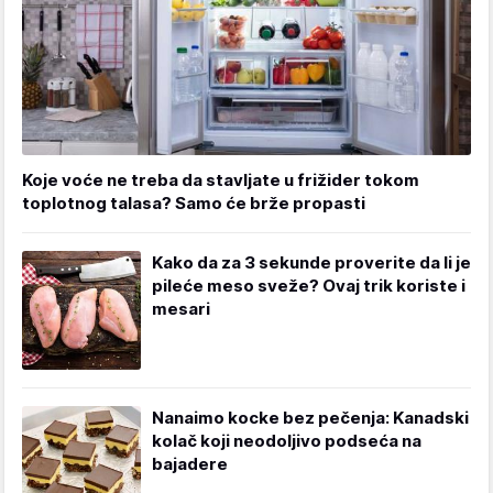
Koje voće ne treba da stavljate u frižider tokom
toplotnog talasa? Samo će brže propasti
Kako da za 3 sekunde proverite da li je
pileće meso sveže? Ovaj trik koriste i
mesari
Nanaimo kocke bez pečenja: Kanadski
kolač koji neodoljivo podseća na
bajadere