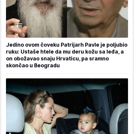
Jedino ovom čoveku Patrijarh Pavle je poljubio
ruku: Ustaše htele da mu deru kožu sa leđa, a
on obožavao snaju Hrvaticu, pa sramno
skončao u Beogradu