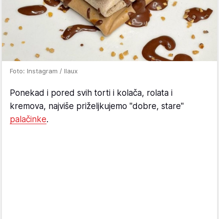
Foto: Instagram / Ilaux
Ponekad i pored svih torti i kolača, rolata i
kremova, najviše priželjkujemo "dobre, stare"
palačinke
.