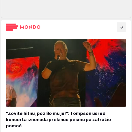
"Zovite hitnu, pozlilo mu je!": Tompson usred
koncerta iznenada prekinuo pesmu pa zatražio
pomoć