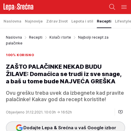
Naslovna
Najnovije
Zdrav život
Lepota i stil
Recepti
Lifestyl
Naslovna
Recepti
Kolači i torte
Najbolji recept za
palačinke
100% KORISNO
ZAŠTO PALAČINKE NEKAD BUDU
ŽILAVE: Domaćica se trudi iz sve snage,
a baš u tome bude NAJVEĆA GREŠKA
Ovu grešku treba uvek da izbegnete kad pravite
palačinke! Kakav god da recept koristite!
Objavljeno 31.12.2021. 10:03h
→ 16:52h
Dodajte Lepa & Srećna u vaš Google izbor