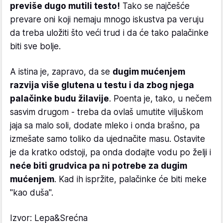
previše dugo mutili testo!
Tako se najčešće
prevare oni koji nemaju mnogo iskustva pa veruju
da treba uložiti što veći trud i da će tako palačinke
biti sve bolje.
A istina je, zapravo, da se
dugim mućenjem
razvija više glutena u testu i da zbog njega
palačinke budu žilavije
. Poenta je, tako, u nečem
sasvim drugom - treba da ovlaš umutite viljuškom
jaja sa malo soli, dodate mleko i onda brašno, pa
izmešate samo toliko da ujednačite masu. Ostavite
je da kratko odstoji, pa onda dodajte vodu po želji i
neće biti grudvica pa ni potrebe za dugim
mućenjem
. Kad ih ispržite, palačinke će biti meke
"kao duša".
Izvor: Lepa&Srećna