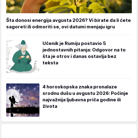
Šta donosi energija avgusta 2026? Vi birate da li ćete
sagoreti ili odmoriti se, ovi datumi menjaju igru
Učenik je Rumiju postavio 5
jednostavnih pitanja: Odgovor na to
šta je otrov i danas ostavlja bez
teksta
4 horoskopska znaka pronalaze
srodnu dušu u avgustu 2026: Počinje
najvažnija ljubavna priča godine ili
života