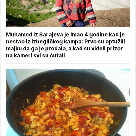
Muhamed iz Sarajeva je imao 4 godine kad je
nestao iz izbegličkog kampa: Prvo su optužili
majku da ga je prodala, a kad su videli prizor
na kameri svi su ćutali