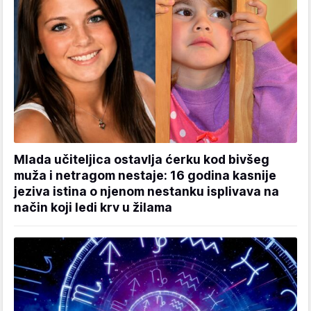
Mlada učiteljica ostavlja ćerku kod bivšeg
muža i netragom nestaje: 16 godina kasnije
jeziva istina o njenom nestanku isplivava na
način koji ledi krv u žilama