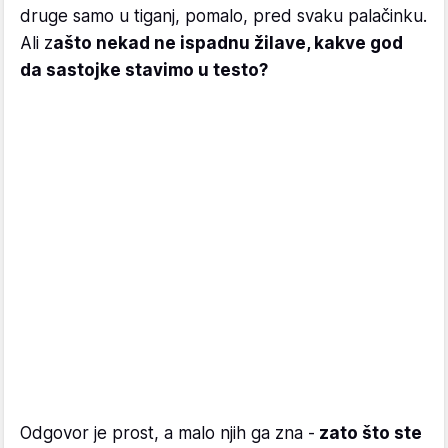
druge samo u tiganj, pomalo, pred svaku palačinku.
Ali z
ašto nekad ne ispadnu žilave, kakve god
da sastojke stavimo u testo?
Odgovor je prost, a malo njih ga zna -
zato što ste