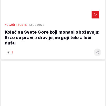
KOLAČI I TORTE
13.05.2025.
Kolač sa Svete Gore koji monasi obožavaju:
Brzo se pravi, zdrav je, ne goji telo a leči
dušu
1