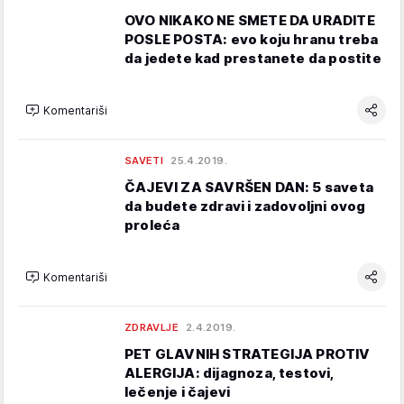
OVO NIKAKO NE SMETE DA URADITE
POSLE POSTA: evo koju hranu treba
da jedete kad prestanete da postite
Komentariši
SAVETI
25.4.2019.
ČAJEVI ZA SAVRŠEN DAN: 5 saveta
da budete zdravi i zadovoljni ovog
proleća
Komentariši
ZDRAVLJE
2.4.2019.
PET GLAVNIH STRATEGIJA PROTIV
ALERGIJA: dijagnoza, testovi,
lečenje i čajevi