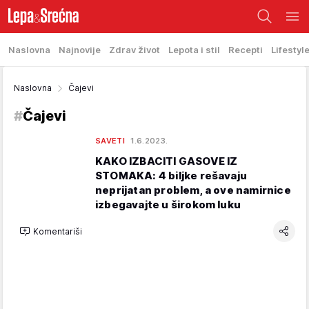
Naslovna
Najnovije
Zdrav život
Lepota i stil
Recepti
Lifestyl
Naslovna
Čajevi
#
Čajevi
SAVETI
1.6.2023.
KAKO IZBACITI GASOVE IZ
STOMAKA: 4 biljke rešavaju
neprijatan problem, a ove namirnice
izbegavajte u širokom luku
Komentariši