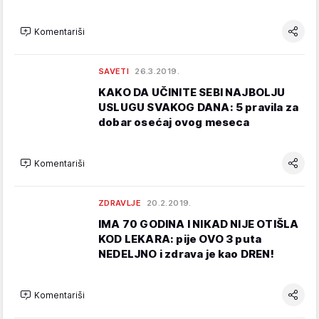
Komentariši
SAVETI
26.3.2019.
KAKO DA UČINITE SEBI NAJBOLJU
USLUGU SVAKOG DANA: 5 pravila za
dobar osećaj ovog meseca
Komentariši
ZDRAVLJE
20.2.2019.
IMA 70 GODINA I NIKAD NIJE OTIŠLA
KOD LEKARA: pije OVO 3 puta
NEDELJNO i zdrava je kao DREN!
Komentariši