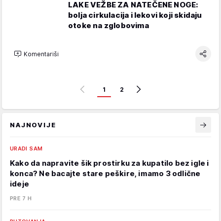
LAKE VEŽBE ZA NATEČENE NOGE:
bolja cirkulacija i lekovi koji skidaju
otoke na zglobovima
Komentariši
1
2
NAJNOVIJE
URADI SAM
Kako da napravite šik prostirku za kupatilo bez igle i
konca? Ne bacajte stare peškire, imamo 3 odlične
ideje
PRE 7 H