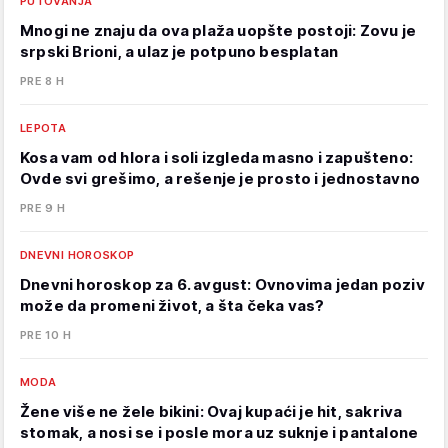
PUTOVANJA
Mnogi ne znaju da ova plaža uopšte postoji: Zovu je
srpski Brioni, a ulaz je potpuno besplatan
PRE 8 H
LEPOTA
Kosa vam od hlora i soli izgleda masno i zapušteno:
Ovde svi grešimo, a rešenje je prosto i jednostavno
PRE 9 H
DNEVNI HOROSKOP
Dnevni horoskop za 6. avgust: Ovnovima jedan poziv
može da promeni život, a šta čeka vas?
PRE 10 H
MODA
Žene više ne žele bikini: Ovaj kupaći je hit, sakriva
stomak, a nosi se i posle mora uz suknje i pantalone