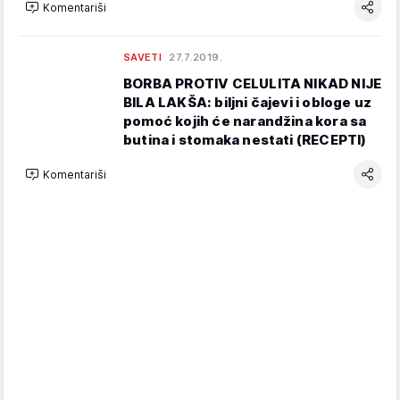
Komentariši
SAVETI
27.7.2019.
BORBA PROTIV CELULITA NIKAD NIJE
BILA LAKŠA: biljni čajevi i obloge uz
pomoć kojih će narandžina kora sa
butina i stomaka nestati (RECEPTI)
Komentariši