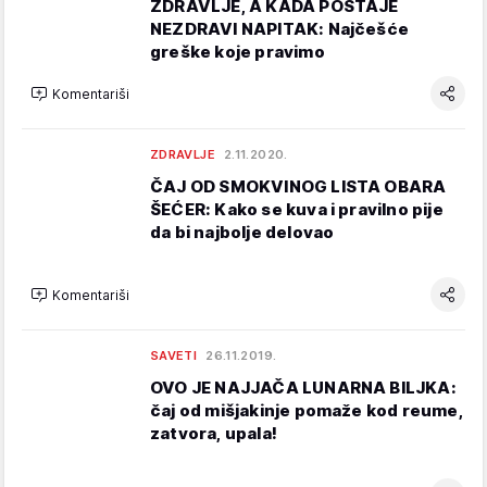
ZDRAVLJE, A KADA POSTAJE
NEZDRAVI NAPITAK: Najčešće
greške koje pravimo
Komentariši
ZDRAVLJE
2.11.2020.
ČAJ OD SMOKVINOG LISTA OBARA
ŠEĆER: Kako se kuva i pravilno pije
da bi najbolje delovao
Komentariši
SAVETI
26.11.2019.
OVO JE NAJJAČA LUNARNA BILJKA:
čaj od mišjakinje pomaže kod reume,
zatvora, upala!