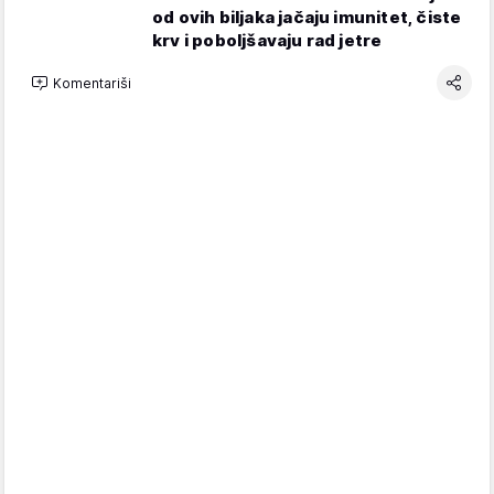
od ovih biljaka jačaju imunitet, čiste
krv i poboljšavaju rad jetre
Komentariši