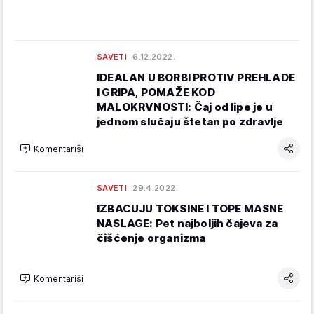
SAVETI
6.12.2022.
IDEALAN U BORBI PROTIV PREHLADE
I GRIPA, POMAŽE KOD
MALOKRVNOSTI: Čaj od lipe je u
jednom slučaju štetan po zdravlje
Komentariši
SAVETI
29.4.2022.
IZBACUJU TOKSINE I TOPE MASNE
NASLAGE: Pet najboljih čajeva za
čišćenje organizma
Komentariši