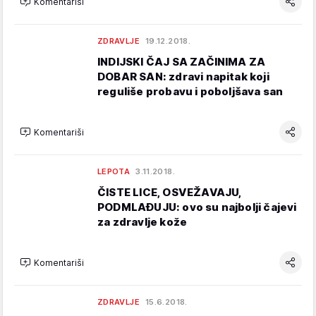
Komentariši
ZDRAVLJE
19.12.2018.
INDIJSKI ČAJ SA ZAČINIMA ZA
DOBAR SAN: zdravi napitak koji
reguliše probavu i poboljšava san
Komentariši
LEPOTA
3.11.2018.
ČISTE LICE, OSVEŽAVAJU,
PODMLAĐUJU: ovo su najbolji čajevi
za zdravlje kože
Komentariši
ZDRAVLJE
15.6.2018.