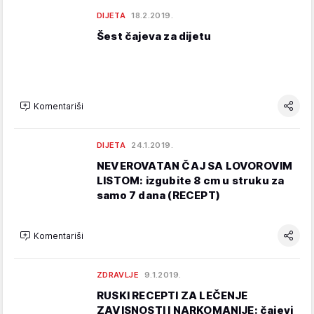
DIJETA
18.2.2019.
Šest čajeva za dijetu
Komentariši
DIJETA
24.1.2019.
NEVEROVATAN ČAJ SA LOVOROVIM
LISTOM: izgubite 8 cm u struku za
samo 7 dana (RECEPT)
Komentariši
ZDRAVLJE
9.1.2019.
RUSKI RECEPTI ZA LEČENJE
ZAVISNOSTI I NARKOMANIJE: čajevi