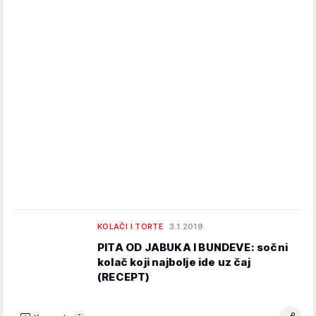
KOLAČI I TORTE
3.1.2019.
PITA OD JABUKA I BUNDEVE: sočni
kolač koji najbolje ide uz čaj
(RECEPT)