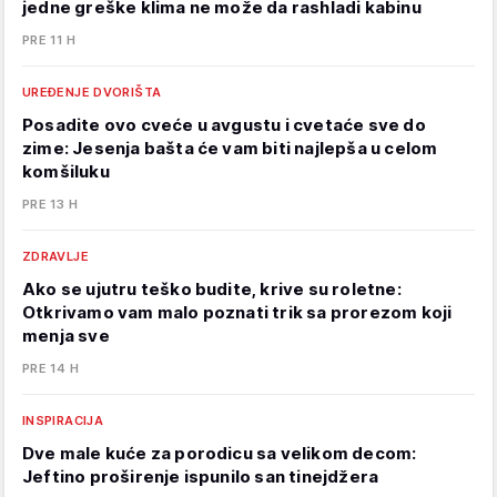
jedne greške klima ne može da rashladi kabinu
PRE 11 H
UREĐENJE DVORIŠTA
Posadite ovo cveće u avgustu i cvetaće sve do
zime: Jesenja bašta će vam biti najlepša u celom
komšiluku
PRE 13 H
ZDRAVLJE
Ako se ujutru teško budite, krive su roletne:
Otkrivamo vam malo poznati trik sa prorezom koji
menja sve
PRE 14 H
INSPIRACIJA
Dve male kuće za porodicu sa velikom decom:
Jeftino proširenje ispunilo san tinejdžera