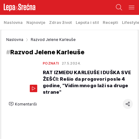
Naslovna
Najnovije
Zdrav život
Lepota i stil
Recepti
Lifestyl
Naslovna
Razvod Jelene Karleuše
#
Razvod Jelene Karleuše
POZNATI
27.5.2024.
RAT IZMEĐU KARLEUŠE I DUŠKA SVE
ŽEŠĆI: Rešio da progovori posle 4
godine, "Vidim mnogo laži sa druge
strane"
Komentariši