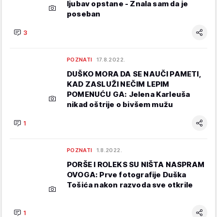
ljubav opstane - Znala sam da je
poseban
3
POZNATI
17.8.2022.
DUŠKO MORA DA SE NAUČI PAMETI,
KAD ZASLUŽI NEČIM LEPIM
POMENUĆU GA: Jelena Karleuša
nikad oštrije o bivšem mužu
1
POZNATI
1.8.2022.
PORŠE I ROLEKS SU NIŠTA NASPRAM
OVOGA: Prve fotografije Duška
Tošića nakon razvoda sve otkrile
1