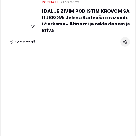
POZNATI
21.10.2022.
I DALJE ŽIVIM POD ISTIM KROVOM SA
DUŠKOM: Jelena Karleuša o razvodu
i ćerkama - Atina mi je rekla da sam ja
kriva
Komentariši