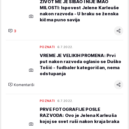
ŽIVOT ME JE ŠIBAO I NIJE IMAO
MILOSTI: Ispovest Jelene Karleuše
nakon razvoda - U braku se ženska
kičma puno savija
3
POZNATI
6.7.2022.
VREME JE VELIKIH PROMENA: Prvi
put nakon razvoda oglasio se Duško
Tošić - fudbaler kategoričan, nema
odstupanja
Komentariši
POZNATI
6.7.2022.
PRVE FOTOGRAFIJE POSLE
RAZVODA: Ovo je Jelena Karleuša
kojoj se svet ruši nakon kraja braka