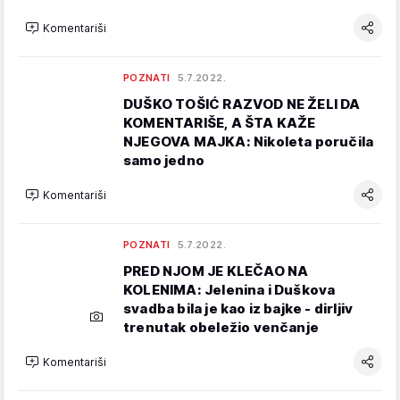
Komentariši
POZNATI
5.7.2022.
DUŠKO TOŠIĆ RAZVOD NE ŽELI DA
KOMENTARIŠE, A ŠTA KAŽE
NJEGOVA MAJKA: Nikoleta poručila
samo jedno
Komentariši
POZNATI
5.7.2022.
PRED NJOM JE KLEČAO NA
KOLENIMA: Jelenina i Duškova
svadba bila je kao iz bajke - dirljiv
trenutak obeležio venčanje
Komentariši