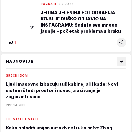
POZNATI
5.7.2022.
JEDINA JELENINA FOTOGRAFIJA
KOJU JE DUŠKO OBJAVIO NA
INSTAGRAMU: Sada je sve mnogo
jasnije - početak problema u braku
1
NAJNOVIJE
SREĆNI DOM
Ljudi masovno izbacuju tuš kabine, ali i kade: Novi
sistem štedi prostor i novac, a uživanje je
zagarantovano
PRE 14 MIN
LIFESTYLE OSTALO
Kako ohladiti usijan auto dvostruko brže: Zbog