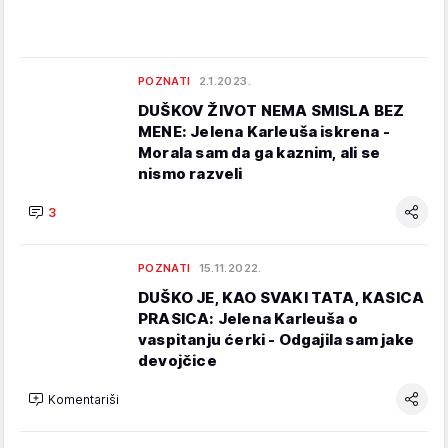
POZNATI
2.1.2023.
DUŠKOV ŽIVOT NEMA SMISLA BEZ
MENE: Jelena Karleuša iskrena -
Morala sam da ga kaznim, ali se
nismo razveli
3
POZNATI
15.11.2022.
DUŠKO JE, KAO SVAKI TATA, KASICA
PRASICA: Jelena Karleuša o
vaspitanju ćerki - Odgajila sam jake
devojčice
Komentariši