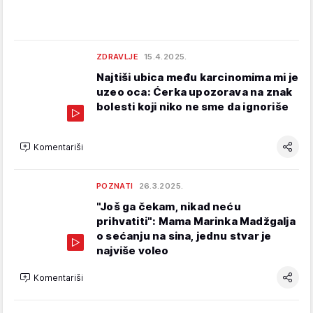
ZDRAVLJE
15.4.2025.
Najtiši ubica među karcinomima mi je
uzeo oca: Ćerka upozorava na znak
bolesti koji niko ne sme da ignoriše
Komentariši
POZNATI
26.3.2025.
"Još ga čekam, nikad neću
prihvatiti": Mama Marinka Madžgalja
o sećanju na sina, jednu stvar je
najviše voleo
Komentariši