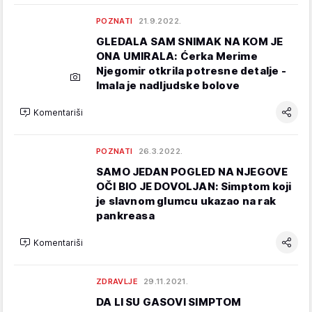
POZNATI
21.9.2022.
GLEDALA SAM SNIMAK NA KOM JE
ONA UMIRALA: Ćerka Merime
Njegomir otkrila potresne detalje -
Imala je nadljudske bolove
Komentariši
POZNATI
26.3.2022.
SAMO JEDAN POGLED NA NJEGOVE
OČI BIO JE DOVOLJAN: Simptom koji
je slavnom glumcu ukazao na rak
pankreasa
Komentariši
ZDRAVLJE
29.11.2021.
DA LI SU GASOVI SIMPTOM