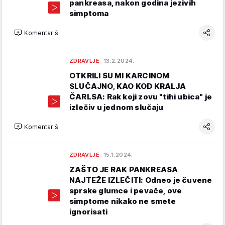
pankreasa, nakon godina jezivih
simptoma
Komentariši
ZDRAVLJE
13.2.2024.
OTKRILI SU MI KARCINOM
SLUČAJNO, KAO KOD KRALJA
ČARLSA: Rak koji zovu "tihi ubica" je
izlečiv u jednom slučaju
Komentariši
ZDRAVLJE
15.1.2024.
ZAŠTO JE RAK PANKREASA
NAJTEŽE IZLEČITI: Odneo je čuvene
sprske glumce i pevače, ove
simptome nikako ne smete
ignorisati