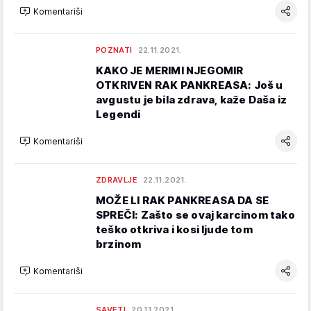
Komentariši
POZNATI
22.11.2021.
KAKO JE MERIMI NJEGOMIR
OTKRIVEN RAK PANKREASA: Još u
avgustu je bila zdrava, kaže Daša iz
Legendi
Komentariši
ZDRAVLJE
22.11.2021.
MOŽE LI RAK PANKREASA DA SE
SPREČI: Zašto se ovaj karcinom tako
teško otkriva i kosi ljude tom
brzinom
Komentariši
SAVETI
20.11.2021.