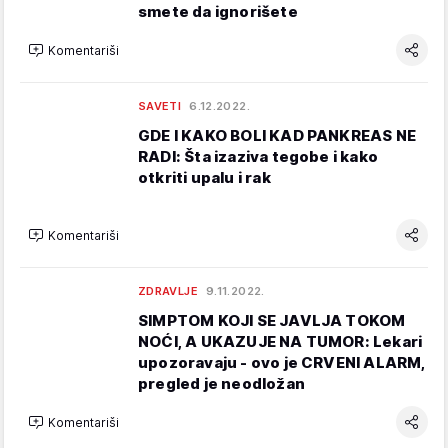
smete da ignorišete
Komentariši
SAVETI
6.12.2022.
GDE I KAKO BOLI KAD PANKREAS NE
RADI: Šta izaziva tegobe i kako
otkriti upalu i rak
Komentariši
ZDRAVLJE
9.11.2022.
SIMPTOM KOJI SE JAVLJA TOKOM
NOĆI, A UKAZUJE NA TUMOR: Lekari
upozoravaju - ovo je CRVENI ALARM,
pregled je neodložan
Komentariši