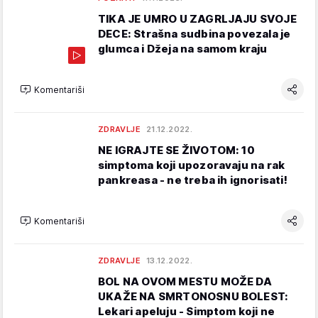
TIKA JE UMRO U ZAGRLJAJU SVOJE
DECE: Strašna sudbina povezala je
glumca i Džeja na samom kraju
Komentariši
ZDRAVLJE
21.12.2022.
NE IGRAJTE SE ŽIVOTOM: 10
simptoma koji upozoravaju na rak
pankreasa - ne treba ih ignorisati!
Komentariši
ZDRAVLJE
13.12.2022.
BOL NA OVOM MESTU MOŽE DA
UKAŽE NA SMRTONOSNU BOLEST:
Lekari apeluju - Simptom koji ne