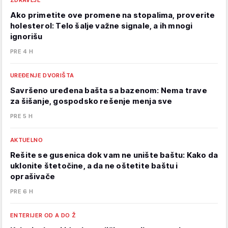
ZDRAVLJE
Ako primetite ove promene na stopalima, proverite
holesterol: Telo šalje važne signale, a ih mnogi
ignorišu
PRE 4 H
UREĐENJE DVORIŠTA
Savršeno uređena bašta sa bazenom: Nema trave
za šišanje, gospodsko rešenje menja sve
PRE 5 H
AKTUELNO
Rešite se gusenica dok vam ne unište baštu: Kako da
uklonite štetočine, a da ne oštetite baštu i
oprašivače
PRE 6 H
ENTERIJER OD A DO Ž