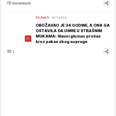
Komentariši
POZNATI
28.7.2023.
OBOŽAVAO JE 34 GODINE, A ONA GA
OSTAVILA DA UMRE U STRAŠNIM
MUKAMA: Slavni glumac prošao
kroz pakao zbog supruge
1