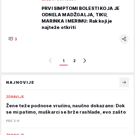
PRVI SIMPTOMI BOLESTI KOJA JE
ODNELA MADŽGALJA, TIKU,
MARINKA I MERIMU: Rak koji je
najteže otkriti
3
1
2
NAJNOVIJE
ZDRAVLJE
Žene teže podnose vrućinu, naučno dokazano: Dok
se mi patimo, muškarci se brže rashlade, evo zašto
PRE 3 H