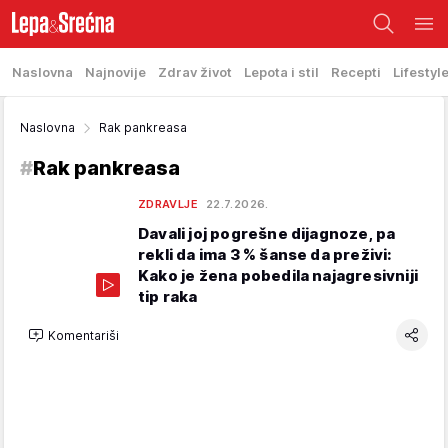
Naslovna
Najnovije
Zdrav život
Lepota i stil
Recepti
Lifestyl
Naslovna
Rak pankreasa
#
Rak pankreasa
ZDRAVLJE
22.7.2026.
Davali joj pogrešne dijagnoze, pa
rekli da ima 3 % šanse da preživi:
Kako je žena pobedila najagresivniji
tip raka
Komentariši