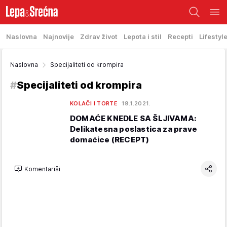
Naslovna
Najnovije
Zdrav život
Lepota i stil
Recepti
Lifestyl
Naslovna
Specijaliteti od krompira
#
Specijaliteti od krompira
KOLAČI I TORTE
19.1.2021.
DOMAĆE KNEDLE SA ŠLJIVAMA:
Delikatesna poslastica za prave
domaćice (RECEPT)
Komentariši