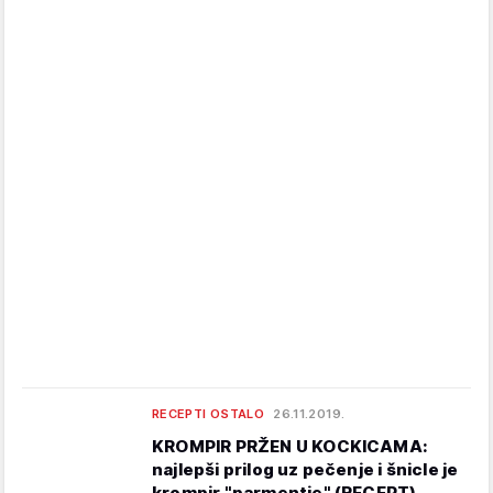
RECEPTI OSTALO
26.11.2019.
KROMPIR PRŽEN U KOCKICAMA:
najlepši prilog uz pečenje i šnicle je
krompir "parmentje" (RECEPT)