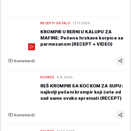
RECEPTI OSTALO
17.11.2020.
KROMPIR U RERNI U KALUPU ZA
MAFINE: Pečene hrskave korpice sa
parmezanom (RECEPT + VIDEO)
Komentariši
POVRĆE
8.9.2020.
REŠ KROMPIR SA KOCKOM ZA SUPU:
najbolji pečeni krompir koji ćete od
sad samo ovako spremati (RECEPT)
Komentariši