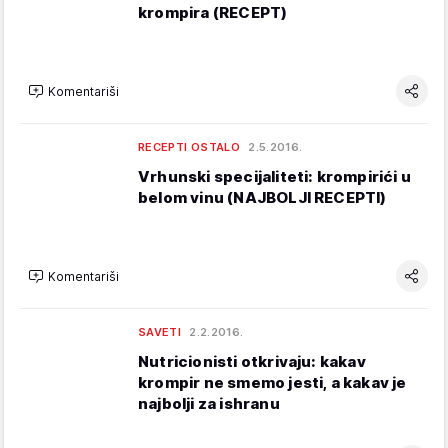
krompira (RECEPT)
Komentariši
RECEPTI OSTALO
2.5.2016.
Vrhunski specijaliteti: krompirići u
belom vinu (NAJBOLJI RECEPTI)
Komentariši
SAVETI
2.2.2016.
Nutricionisti otkrivaju: kakav
krompir ne smemo jesti, a kakav je
najbolji za ishranu