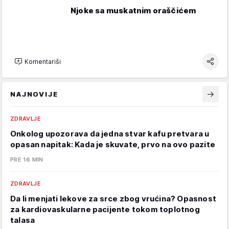
Njoke sa muskatnim oraščićem
Komentariši
NAJNOVIJE
ZDRAVLJE
Onkolog upozorava da jedna stvar kafu pretvara u
opasan napitak: Kada je skuvate, prvo na ovo pazite
PRE 16 MIN
ZDRAVLJE
Da li menjati lekove za srce zbog vrućina? Opasnost
za kardiovaskularne pacijente tokom toplotnog
talasa