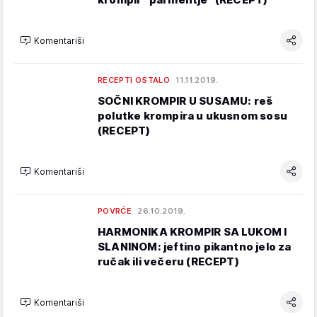
Komentariši
RECEPTI OSTALO
11.11.2019.
SOČNI KROMPIR U SUSAMU: reš
polutke krompira u ukusnom sosu
(RECEPT)
Komentariši
POVRĆE
26.10.2019.
HARMONIKA KROMPIR SA LUKOM I
SLANINOM: jeftino pikantno jelo za
ručak ili večeru (RECEPT)
Komentariši