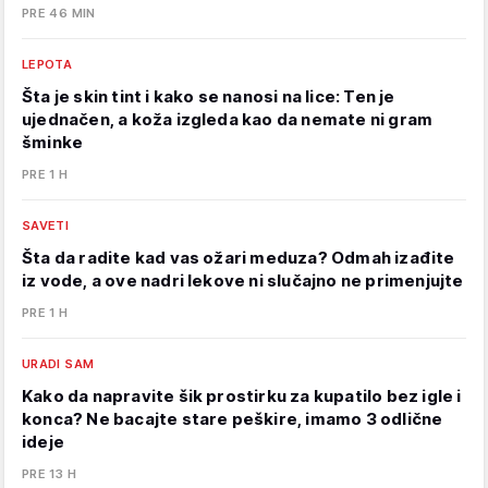
PRE 46 MIN
LEPOTA
Šta je skin tint i kako se nanosi na lice: Ten je
ujednačen, a koža izgleda kao da nemate ni gram
šminke
PRE 1 H
SAVETI
Šta da radite kad vas ožari meduza? Odmah izađite
iz vode, a ove nadri lekove ni slučajno ne primenjujte
PRE 1 H
URADI SAM
Kako da napravite šik prostirku za kupatilo bez igle i
konca? Ne bacajte stare peškire, imamo 3 odlične
ideje
PRE 13 H