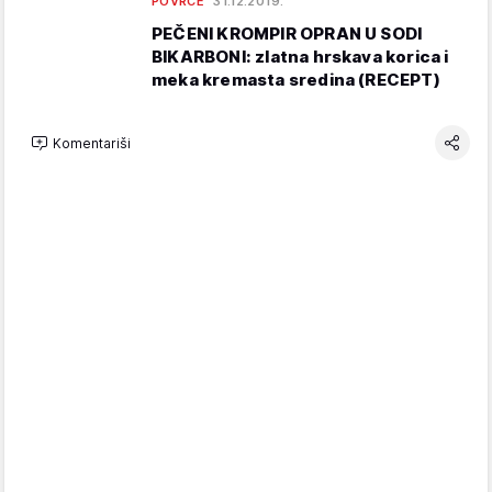
POVRĆE
31.12.2019.
PEČENI KROMPIR OPRAN U SODI
BIKARBONI: zlatna hrskava korica i
meka kremasta sredina (RECEPT)
Komentariši