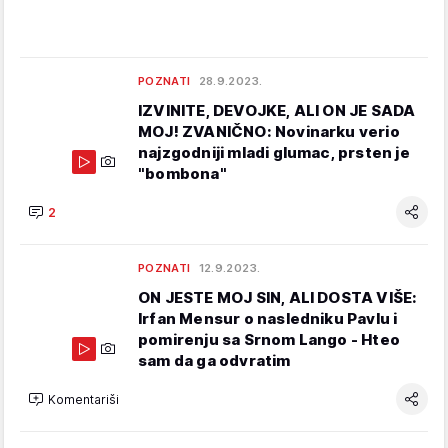
POZNATI
28.9.2023.
IZVINITE, DEVOJKE, ALI ON JE SADA
MOJ! ZVANIČNO: Novinarku verio
najzgodniji mladi glumac, prsten je
"bombona"
2
POZNATI
12.9.2023.
ON JESTE MOJ SIN, ALI DOSTA VIŠE:
Irfan Mensur o nasledniku Pavlu i
pomirenju sa Srnom Lango - Hteo
sam da ga odvratim
Komentariši