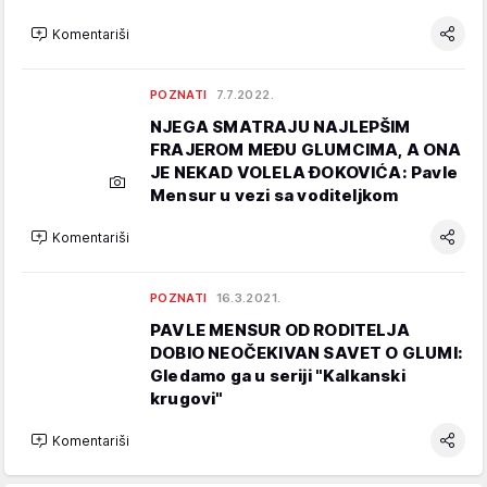
Komentariši
POZNATI
7.7.2022.
NJEGA SMATRAJU NAJLEPŠIM
FRAJEROM MEĐU GLUMCIMA, A ONA
JE NEKAD VOLELA ĐOKOVIĆA: Pavle
Mensur u vezi sa voditeljkom
Komentariši
POZNATI
16.3.2021.
PAVLE MENSUR OD RODITELJA
DOBIO NEOČEKIVAN SAVET O GLUMI:
Gledamo ga u seriji "Kalkanski
krugovi"
Komentariši