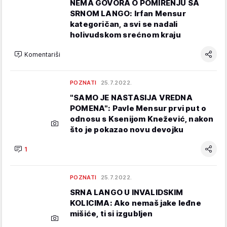
NEMA GOVORA O POMIRENJU SA
SRNOM LANGO: Irfan Mensur
kategoričan, a svi se nadali
holivudskom srećnom kraju
Komentariši
POZNATI
25.7.2022.
"SAMO JE NASTASIJA VREDNA
POMENA": Pavle Mensur prvi put o
odnosu s Ksenijom Knežević, nakon
što je pokazao novu devojku
1
POZNATI
25.7.2022.
SRNA LANGO U INVALIDSKIM
KOLICIMA: Ako nemaš jake leđne
mišiće, ti si izgubljen