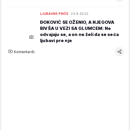
LJUBAVNE PRIČE
22.9.2022.
ĐOKOVIĆ SE OŽENIO, A NJEGOVA
BIVŠA U VEZI SA GLUMCEM: Ne
odvajaju se, a on ne želi da se seća
ljubavi pre nje
Komentariši