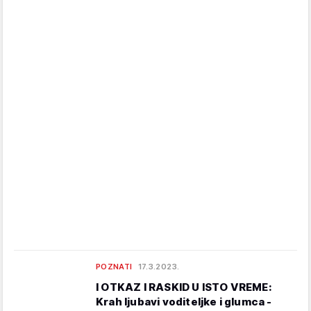
POZNATI
17.3.2023.
I OTKAZ I RASKID U ISTO VREME:
Krah ljubavi voditeljke i glumca -