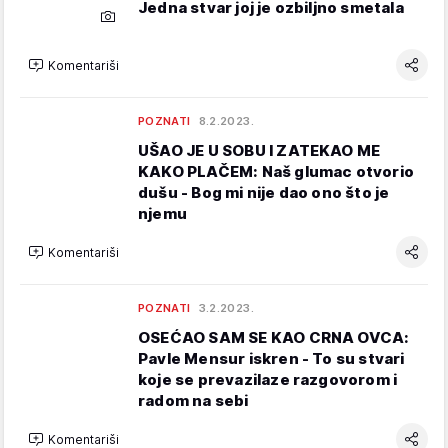
Jedna stvar joj je ozbiljno smetala
Komentariši
POZNATI
8.2.2023.
UŠAO JE U SOBU I ZATEKAO ME
KAKO PLAČEM: Naš glumac otvorio
dušu - Bog mi nije dao ono što je
njemu
Komentariši
POZNATI
3.2.2023.
OSEĆAO SAM SE KAO CRNA OVCA:
Pavle Mensur iskren - To su stvari
koje se prevazilaze razgovorom i
radom na sebi
Komentariši