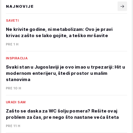
NAJNOVIJE
SAVETI
Ne krivite godine, ni metabolizam: Ovo je pravi
krivac zašto se lako gojite, a teško mršavite
PRE 1 H
INSPIRACIJA
Svaki stan u Jugoslaviji je ovo imao u trpezariji: Hit u
modernom enterijeru, štedi prostor u malim
stanovima
PRE 10 H
URADI SAM
Zašto se daska za WC šolju pomera? Rešite ovaj
problem za čas, pre nego što nastane veća šteta
PRE 11 H