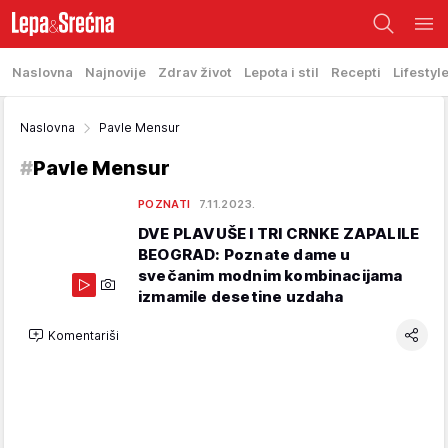
Naslovna
Najnovije
Zdrav život
Lepota i stil
Recepti
Lifestyl
Naslovna
Pavle Mensur
#
Pavle Mensur
POZNATI
7.11.2023.
DVE PLAVUŠE I TRI CRNKE ZAPALILE
BEOGRAD: Poznate dame u
svečanim modnim kombinacijama
izmamile desetine uzdaha
Komentariši