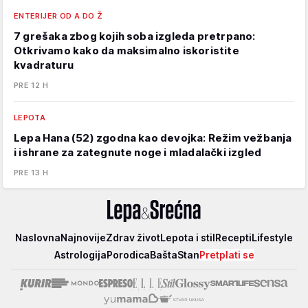
ENTERIJER OD A DO Ž
7 grešaka zbog kojih soba izgleda pretrpano:
Otkrivamo kako da maksimalno iskoristite
kvadraturu
PRE 12 H
LEPOTA
Lepa Hana (52) zgodna kao devojka: Režim vežbanja
i ishrane za zategnute noge i mladalački izgled
PRE 13 H
Lepa
Naslovna
Najnovije
Zdrav život
Lepota i stil
Recepti
Lifestyle
i
Astrologija
Porodica
Bašta
Stan
Pretplati se
srećna