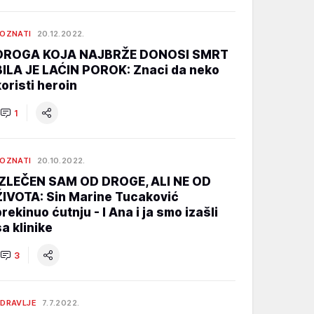
OZNATI
20.12.2022.
DROGA KOJA NAJBRŽE DONOSI SMRT
BILA JE LAĆIN POROK: Znaci da neko
koristi heroin
1
OZNATI
20.10.2022.
IZLEČEN SAM OD DROGE, ALI NE OD
ŽIVOTA: Sin Marine Tucaković
prekinuo ćutnju - I Ana i ja smo izašli
sa klinike
3
DRAVLJE
7.7.2022.