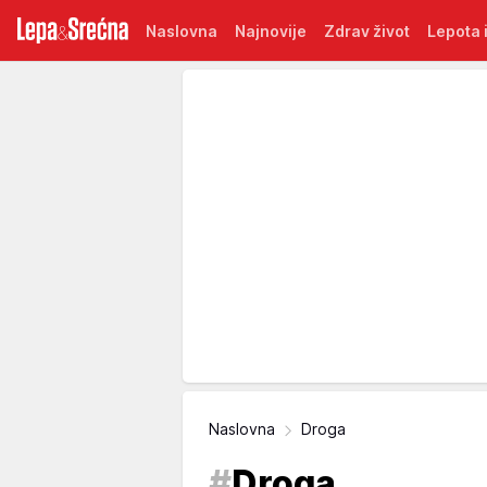
Naslovna
Najnovije
Zdrav život
Lepota i
Naslovna
Droga
#
Droga