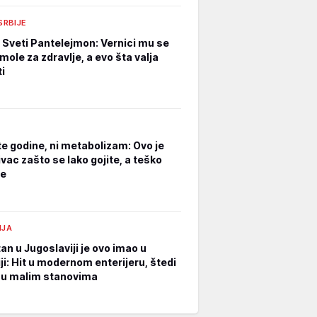
 SRBIJE
e Sveti Pantelejmon: Vernici mu se
mole za zdravlje, a evo šta valja
i
ite godine, ni metabolizam: Ovo je
ivac zašto se lako gojite, a teško
te
IJA
an u Jugoslaviji je ovo imao u
ji: Hit u modernom enterijeru, štedi
 u malim stanovima