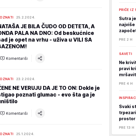
PRIČE IZ
OZNATI
25.2.2024.
Sutra j
najviše 
NATAŠA JE BILA ČUDO OD DETETA, A
započet
ONDA PALA NA DNO: Od beskućnice
sad je opet na vrhu - uživa u VILI SA
PRE 2 H
BAZENOM!
SAVETI
Komentariši
Ne kriv
pravi kr
mršavi
OZNATI
23.2.2024.
PRE 4 H
ŽENE NE VERUJU DA JE TO ON: Dokle je
stigao poznati glumac - evo šta ga je
INSPIRAC
uništilo
Svaki st
trpezari
Komentariši
prostor
PRE 13 H
OZNATI
25.1.2024.