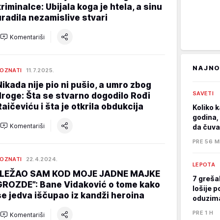
kriminalce: Ubijala koga je htela, a sinu
uradila nezamislive stvari
Komentariši
NAJNO
OZNATI
11.7.2025.
Nikada nije pio ni pušio, a umro zbog
SAVETI
droge: Šta se stvarno dogodilo Rođi
Raičeviću i šta je otkrila obdukcija
Koliko k
godina, 
Komentariši
da čuva
PRE 56 M
OZNATI
22.4.2024.
LEPOTA
“LEŽAO SAM KOD MOJE JADNE MAJKE
7 greša
GROZDE”: Bane Vidaković o tome kako
lošije p
se jedva iščupao iz kandži heroina
oduzima
PRE 1 H
Komentariši