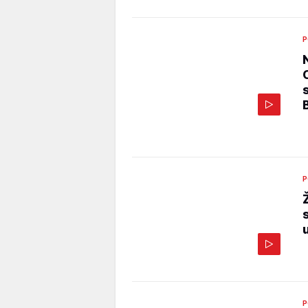
P
P
P