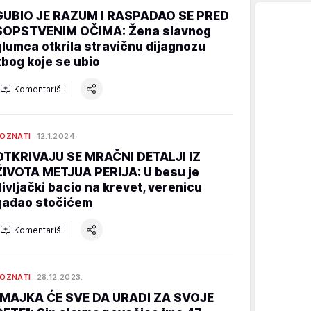
GUBIO JE RAZUM I RASPADAO SE PRED
SOPSTVENIM OČIMA: Žena slavnog
glumca otkrila stravičnu dijagnozu
zbog koje se ubio
Komentariši
OZNATI
12.1.2024.
OTKRIVAJU SE MRAČNI DETALJI IZ
ŽIVOTA METJUA PERIJA: U besu je
divljački bacio na krevet, verenicu
gađao stočićem
Komentariši
OZNATI
28.12.2023.
"MAJKA ĆE SVE DA URADI ZA SVOJE