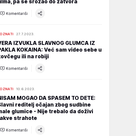
filma, pa se srozao do zatvora
Komentariši
OZNATI
27.7.2023.
VERA IZVUKLA SLAVNOG GLUMCA IZ
PAKLA KOKAINA: Već sam video sebe u
kovčegu ili na robiji
Komentariši
OZNATI
10.6.2023.
NISAM MOGAO DA SPASEM TO DETE:
Slavni reditelj očajan zbog sudbine
male glumice - Nije trebalo da doživi
takve strahote
Komentariši