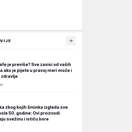
VIJE
afe je previše? Sve zavisi od vaših
a ako je pijete u pravoj meri može i
 zdravlje
IN
ka zbog kojih šminka izgleda sve
osle 50. godine: Ovi proizvodi
ju svežinu i ističu bore