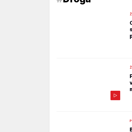
Ž
Ž
P