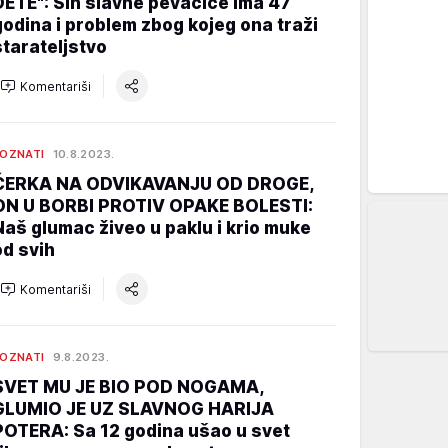
DETE": Sin slavne pevačice ima 47
godina i problem zbog kojeg ona traži
starateljstvo
Komentariši
OZNATI
10.8.2023.
ĆERKA NA ODVIKAVANJU OD DROGE,
ON U BORBI PROTIV OPAKE BOLESTI:
Naš glumac živeo u paklu i krio muke
od svih
Komentariši
OZNATI
9.8.2023.
SVET MU JE BIO POD NOGAMA,
GLUMIO JE UZ SLAVNOG HARIJA
POTERA: Sa 12 godina ušao u svet