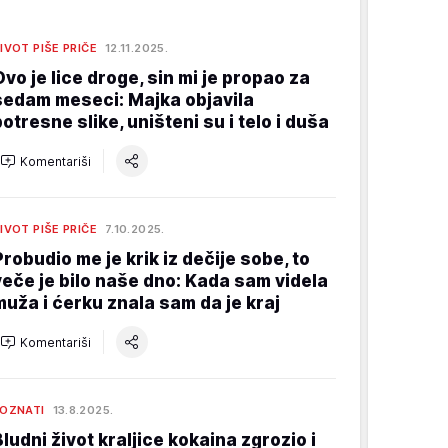
IVOT PIŠE PRIČE
12.11.2025.
Ovo je lice droge, sin mi je propao za
sedam meseci: Majka objavila
potresne slike, uništeni su i telo i duša
Komentariši
IVOT PIŠE PRIČE
7.10.2025.
Probudio me je krik iz dečije sobe, to
veče je bilo naše dno: Kada sam videla
muža i ćerku znala sam da je kraj
Komentariši
OZNATI
13.8.2025.
Bludni život kraljice kokaina zgrozio i