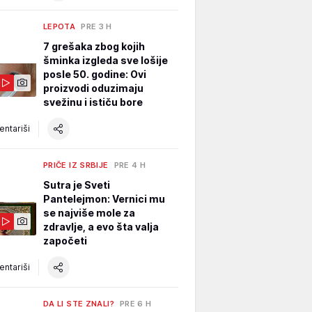
LEPOTA
PRE 3 H
7 grešaka zbog kojih
šminka izgleda sve lošije
posle 50. godine: Ovi
proizvodi oduzimaju
svežinu i ističu bore
ntariši
PRIČE IZ SRBIJE
PRE 4 H
Sutra je Sveti
Pantelejmon: Vernici mu
se najviše mole za
zdravlje, a evo šta valja
započeti
ntariši
DA LI STE ZNALI?
PRE 6 H