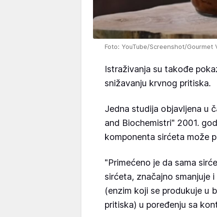
Foto: YouTube/Screenshot/Gourmet V
Istraživanja su takođe pok
snižavanju krvnog pritiska.
Jedna studija objavljena u 
and Biochemistri" 2001. god
komponenta sirćeta može pom
"Primećeno je da sama sirc
sirćeta, značajno smanjuje i 
(enzim koji se produkuje u 
pritiska) u poređenju sa kont