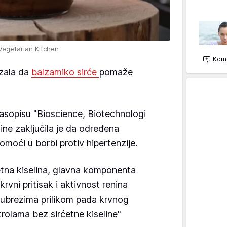
egetarian Kitchen
Kome
azala da
balzamiko sirće
pomaže
časopisu "Bioscience, Biotechnologi
ine zaključila je da određena
oći u borbi protiv hipertenzije.
́etna kiselina, glavna komponenta
krvni pritisak i aktivnost renina
bubrezima prilikom pada krvnog
rolama bez sirćetne kiseline"