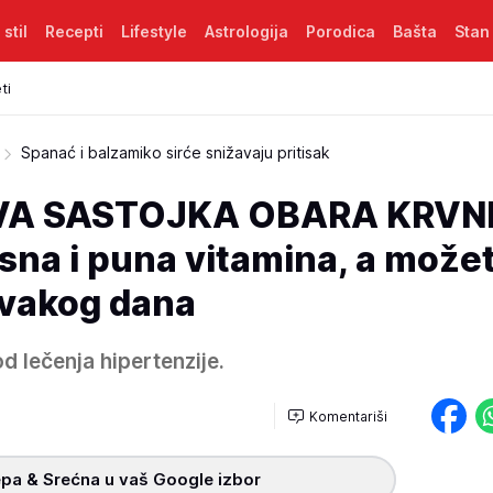
 stil
Recepti
Lifestyle
Astrologija
Porodica
Bašta
Stan
ti
Spanać i balzamiko sirće snižavaju pritisak
VA SASTOJKA OBARA KRVN
sna i puna vitamina, a može
svakog dana
d lečenja hipertenzije.
Komentariši
pa & Srećna u vaš Google izbor