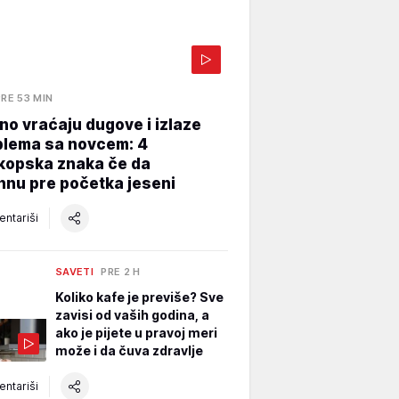
PRE 53 MIN
o vraćaju dugove i izlaze
blema sa novcem: 4
kopska znaka če da
hnu pre početka jeseni
ntariši
SAVETI
PRE 2 H
Koliko kafe je previše? Sve
zavisi od vaših godina, a
ako je pijete u pravoj meri
može i da čuva zdravlje
ntariši