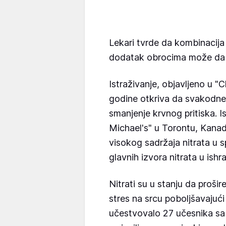
Lekari tvrde da kombinacija
dodatak obrocima može da sn
Istraživanje, objavljeno u "C
godine otkriva da svakodne
smanjenje krvnog pritiska. Is
Michael's" u Torontu, Kanad
visokog sadržaja nitrata u 
glavnih izvora nitrata u ishr
Nitrati su u stanju da prošir
stres na srcu poboljšavajući 
učestvovalo 27 učesnika sa 