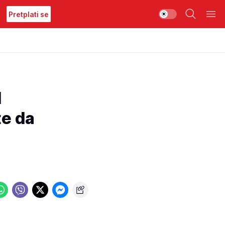
Pretplati se
I
te da