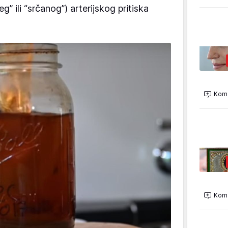
g” ili “srčanog”) arterijskog pritiska
Kome
Kome