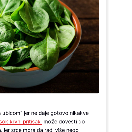
m ubicom" jer ne daje gotovo nikakve
sok krvni pritisak
može dovesti do
a, jer srce mora da radi više nego