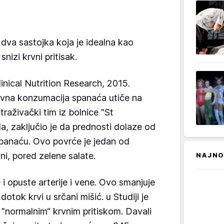
 dva sastojka koja je idealna kao
izi krvni pritisak.
linical Nutrition Research, 2015.
vna konzumacija spanaća utiče na
traživački tim iz bolnice "St
a, zaključio je da prednosti dolaze od
spanaću. Ovo povrće je jedan od
ani, pored zelene salate.
NAJNO
e i opuste arterije i vene. Ovo smanjuje
dotok krvi u srčani mišić. u Studiji je
"normalnim“ krvnim pritiskom. Davali