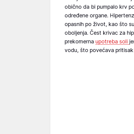
obično da bi pumpalo krv po
određene organe. Hipertenzi
opasnih po život, kao što s
oboljenja. Čest krivac za hi
prekomerna
upotreba soli
j
vodu, što povećava pritisa