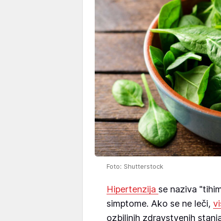
Foto: Shutterstock
Hipertenzija
se naziva "tihi
simptome. Ako se ne leči,
vi
ozbiljnih zdravstvenih stanj