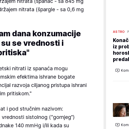
držajem nitrata (spanać - sa 845 mg
adržajem nitrata (špargle - sa 0,6 mg
am dana konzumacije
ASTRO
Konačn
su se vrednosti i
iz pro
ritiska"
horos
preda
etski nitrati iz spanaća mogu
Kome
amskim efektima ishrane bogate
ijal razvoja ciljanog pristupa ishrani
im pritiskom."
nat i pod stručnim nazivom:
u vrednosti sistolnog (“gornjeg”)
 jednake 140 mmHg i/ili kada su
Kome