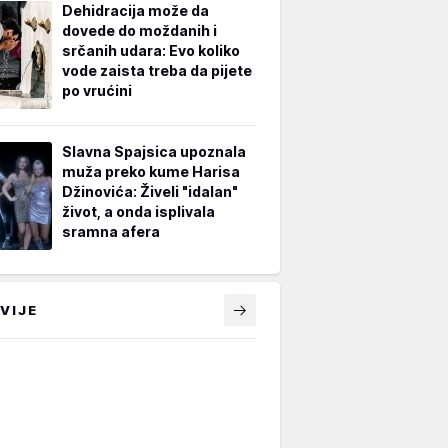
Dehidracija može da
dovede do moždanih i
srčanih udara: Evo koliko
vode zaista treba da pijete
po vrućini
Slavna Spajsica upoznala
muža preko kume Harisa
Džinovića: Živeli "idalan"
život, a onda isplivala
sramna afera
VIJE