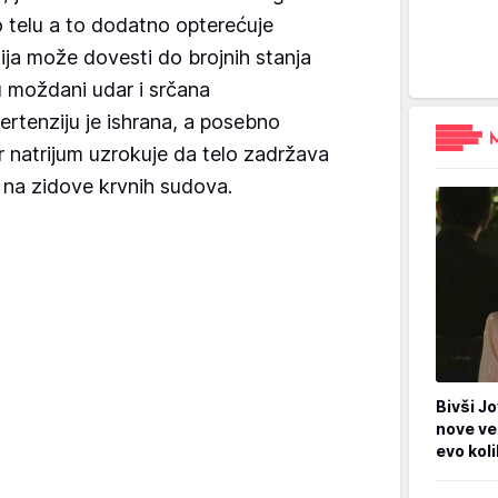
 telu a to dodatno opterećuje
ja može dovesti do brojnih stanja
u moždani udar i srčana
pertenziju je ishrana, a posebno
er natrijum uzrokuje da telo zadržava
k na zidove krvnih sudova.
Bivši Jo
nove ve
evo kol