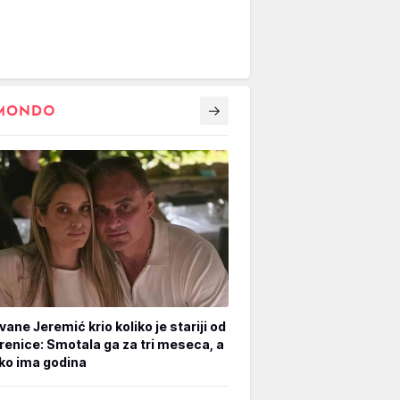
vane Jeremić krio koliko je stariji od
renice: Smotala ga za tri meseca, a
iko ima godina