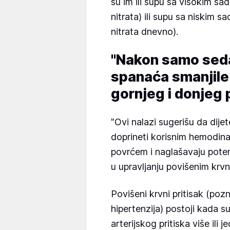
su im ili supu sa visokim sa
nitrata) ili supu sa niskim s
nitrata dnevno).
"Nakon samo sed
spanaća smanjile 
gornjeg i donjeg p
"Ovi nalazi sugerišu da dijet
doprineti korisnim hemodin
povrćem i naglašavaju potenc
u upravljanju povišenim krvn
Povišeni krvni pritisak (poz
hipertenzija) postoji kada s
arterijskog pritiska više ili