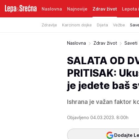
Naslovna
Najnovije
Zdrav život
Lepota i
Zdravlje
Karcinom dojke
Dijeta
Vežbe
Save
Naslovna
Zdrav život
Saveti
SALATA OD D
PRITISAK: Uku
je jedete baš 
Ishrana je važan faktor ko
Objavljeno 04.03.2023. 8:00h
Dodajte Le