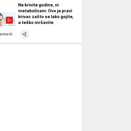
Ne krivite godine, ni
metabolizam: Ovo je pravi
krivac zašto se lako gojite,
a teško mršavite
ntariši