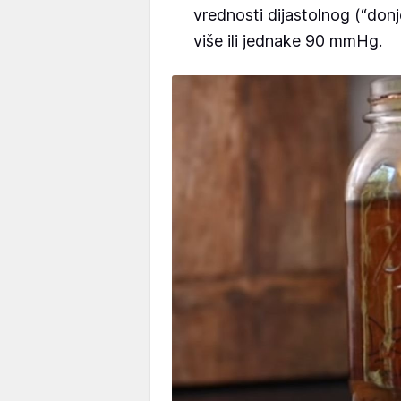
vrednosti dijastolnog (“donje
više ili jednake 90 mmHg.