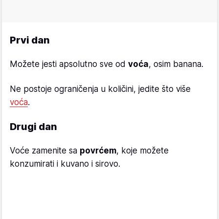
Prvi dan
Možete jesti apsolutno sve od
voća
, osim banana.
Ne postoje ograničenja u količini, jedite što više
voća
.
Drugi dan
Voće zamenite sa
povrćem
, koje možete
konzumirati i kuvano i sirovo.