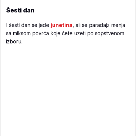
Šesti dan
I šesti dan se jede
junetina
, ali se paradajz menja
sa miksom povrća koje ćete uzeti po sopstvenom
izboru.