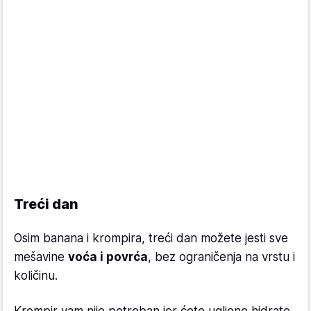
Treći dan
Osim banana i krompira, treći dan možete jesti sve
mešavine
voća i povrća
, bez ograničenja na vrstu i
količinu.