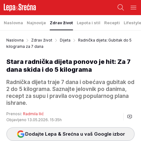
Naslovna
Najnovije
Zdrav život
Lepota i stil
Recepti
Lifestyl
Naslovna
Zdrav život
Dijeta
Radnička dijeta: Gubitak do 5
kilograma za 7 dana
Stara radnička dijeta ponovo je hit: Za 7
dana skida i do 5 kilograma
Radnička dijeta traje 7 dana i obećava gubitak od
2 do 5 kilograma. Saznajte jelovnik po danima,
recept za supu i pravila ovog popularnog plana
ishrane.
Prenosi:
Radmila Ilić
Objavljeno 13.05.2026. 15:35h
Dodajte Lepa & Srećna u vaš Google izbor