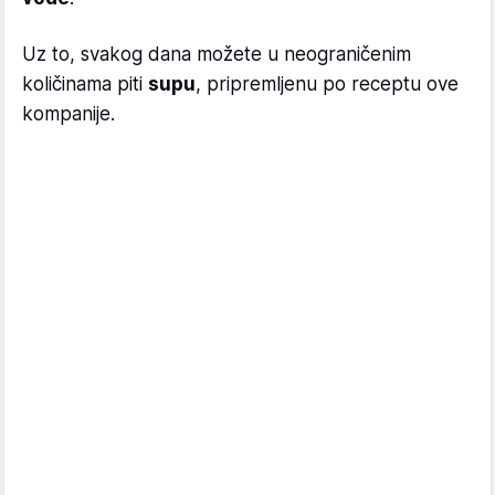
Uz to, svakog dana možete u neograničenim
količinama piti
supu
, pripremljenu po receptu ove
kompanije.