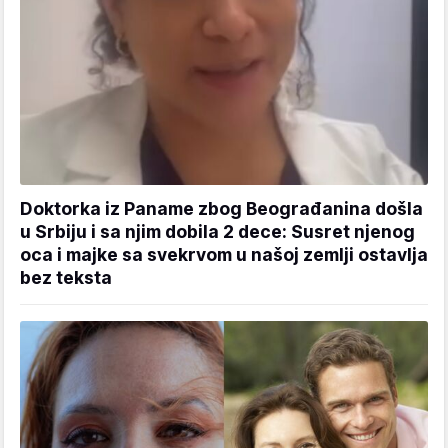
Doktorka iz Paname zbog Beograđanina došla
u Srbiju i sa njim dobila 2 dece: Susret njenog
oca i majke sa svekrvom u našoj zemlji ostavlja
bez teksta