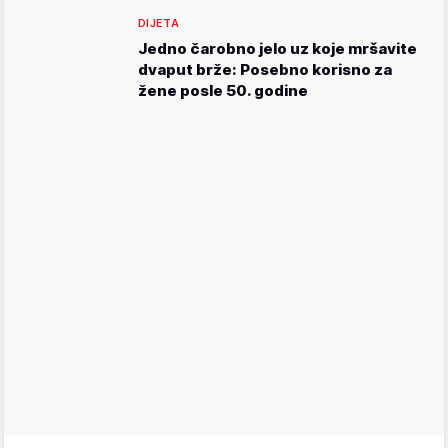
DIJETA
Jedno čarobno jelo uz koje mršavite
dvaput brže: Posebno korisno za
žene posle 50. godine