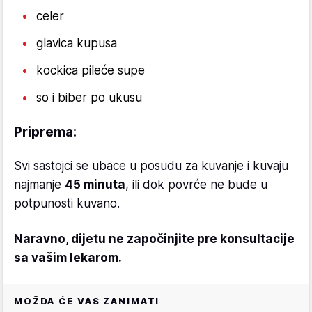
celer
glavica kupusa
kockica pileće supe
so i biber po ukusu
Priprema:
Svi sastojci se ubace u posudu za kuvanje i kuvaju
najmanje
45 minuta
, ili dok povrće ne bude u
potpunosti kuvano.
Naravno, dijetu ne započinjite pre konsultacije
sa vašim lekarom.
MOŽDA ĆE VAS ZANIMATI