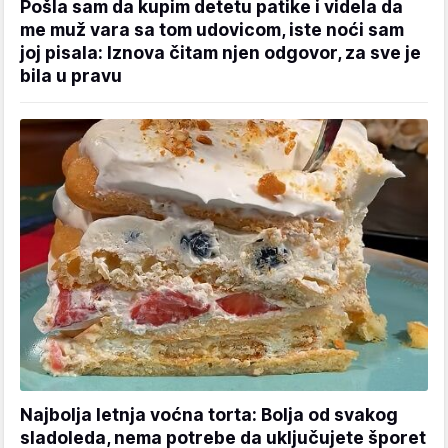
Pošla sam da kupim detetu patike i videla da
me muž vara sa tom udovicom, iste noći sam
joj pisala: Iznova čitam njen odgovor, za sve je
bila u pravu
Najbolja letnja voćna torta: Bolja od svakog
sladoleda, nema potrebe da uključujete šporet