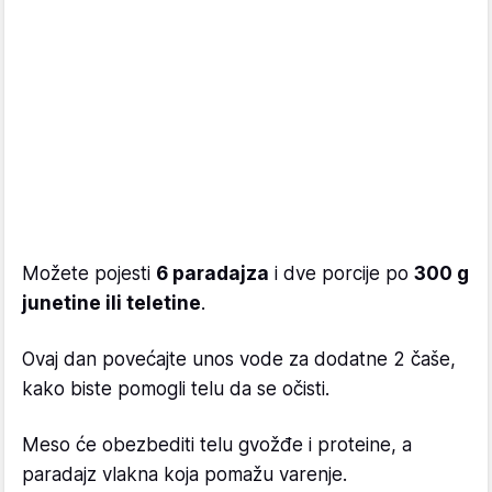
Možete pojesti
6 paradajza
i dve porcije po
300 g
junetine ili teletine
.
Ovaj dan povećajte unos vode za dodatne 2 čaše,
kako biste pomogli telu da se očisti.
Meso će obezbediti telu gvožđe i proteine, a
paradajz vlakna koja pomažu varenje.