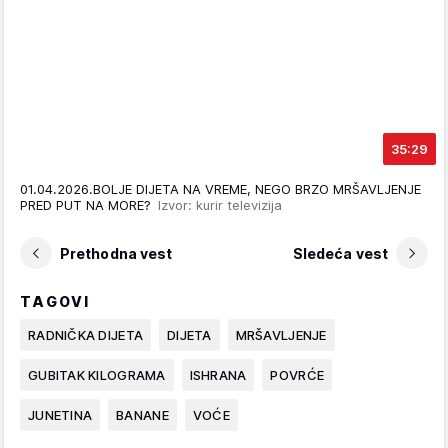
35:29
01.04.2026.BOLJE DIJETA NA VREME, NEGO BRZO MRŠAVLJENJE
PRED PUT NA MORE?
Izvor: kurir televizija
Prethodna vest
Sledeća vest
TAGOVI
RADNIČKA DIJETA
DIJETA
MRŠAVLJENJE
GUBITAK KILOGRAMA
ISHRANA
POVRĆE
JUNETINA
BANANE
VOĆE