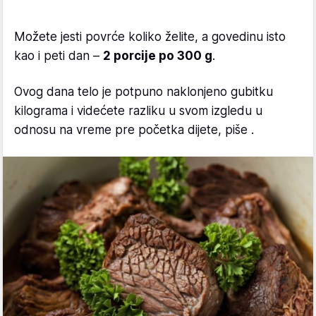
Možete jesti povrće koliko želite, a govedinu isto
kao i peti dan –
2 porcije po 300 g
.
Ovog dana telo je potpuno naklonjeno gubitku
kilograma i videćete razliku u svom izgledu u
odnosu na vreme pre početka dijete, piše .