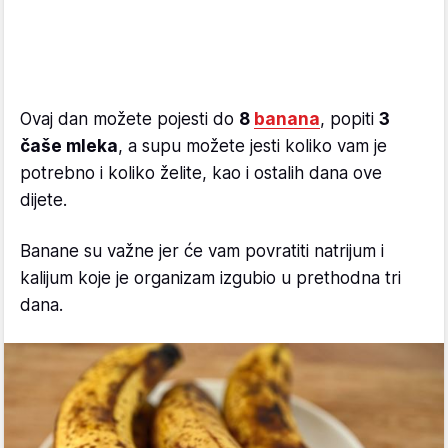
Ovaj dan možete pojesti do
8
banana
, popiti
3
čaše mleka
, a supu možete jesti koliko vam je
potrebno i koliko želite, kao i ostalih dana ove
dijete.
Banane su važne jer će vam povratiti natrijum i
kalijum koje je organizam izgubio u prethodna tri
dana.