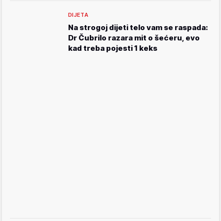
DIJETA
Na strogoj dijeti telo vam se raspada:
Dr Čubrilo razara mit o šećeru, evo
kad treba pojesti 1 keks