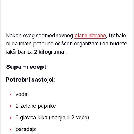
Nakon ovog sedmodnevnog
plana ishrane
, trebalo
bi da imate potpuno očišćen organizam i da budete
lakši bar za
2 kilograma
.
Supa – recept
Potrebni sastojci:
voda
2 zelene paprike
6 glavica luka (manjih ili 2 veće)
paradajz