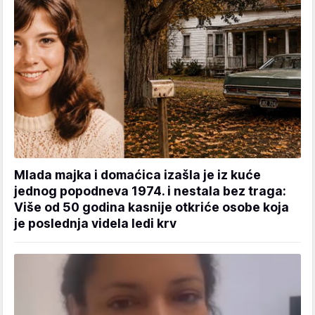
Mlada majka i domaćica izašla je iz kuće
jednog popodneva 1974. i nestala bez traga:
Više od 50 godina kasnije otkriće osobe koja
je poslednja videla ledi krv