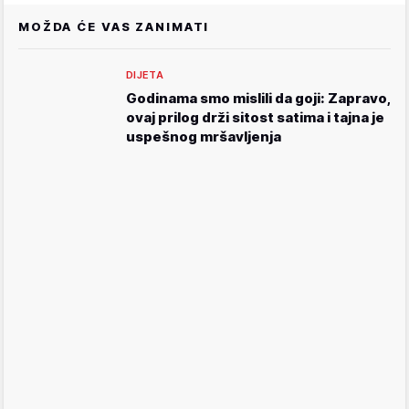
MOŽDA ĆE VAS ZANIMATI
DIJETA
Godinama smo mislili da goji: Zapravo,
ovaj prilog drži sitost satima i tajna je
uspešnog mršavljenja