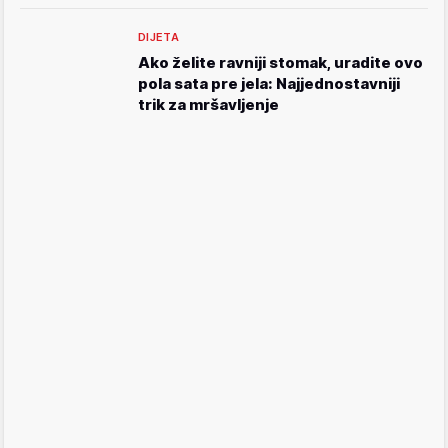
DIJETA
Ako želite ravniji stomak, uradite ovo
pola sata pre jela: Najjednostavniji
trik za mršavljenje