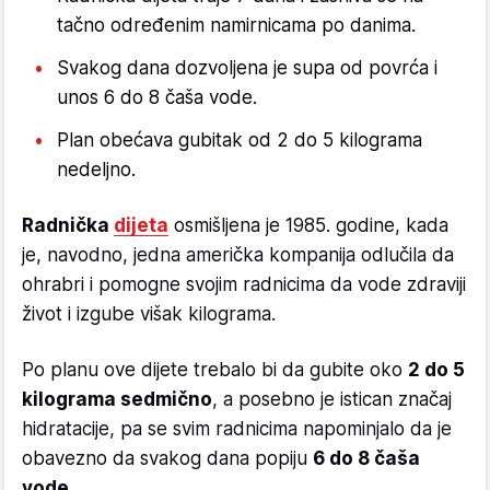
tačno određenim namirnicama po danima.
Svakog dana dozvoljena je supa od povrća i
unos 6 do 8 čaša vode.
Plan obećava gubitak od 2 do 5 kilograma
nedeljno.
Radnička
dijeta
osmišljena je 1985. godine, kada
je, navodno, jedna američka kompanija odlučila da
ohrabri i pomogne svojim radnicima da vode zdraviji
život i izgube višak kilograma.
Po planu ove dijete trebalo bi da gubite oko
2 do 5
kilograma sedmično
, a posebno je istican značaj
hidratacije, pa se svim radnicima napominjalo da je
obavezno da svakog dana popiju
6 do 8 čaša
vode
.