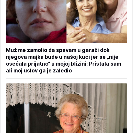
Muž me zamolio da spavam u garaži dok
njegova majka bude u našoj kući jer se „nije
osećala prijatno“ u mojoj blizini: Pristala sam
ali moj uslov ga je zaledio