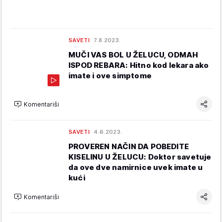
SAVETI
7.8.2023.
MUČI VAS BOL U ŽELUCU, ODMAH
ISPOD REBARA: Hitno kod lekara ako
imate i ove simptome
Komentariši
SAVETI
4.6.2023.
PROVEREN NAČIN DA POBEDITE
KISELINU U ŽELUCU: Doktor savetuje
da ove dve namirnice uvek imate u
kući
Komentariši