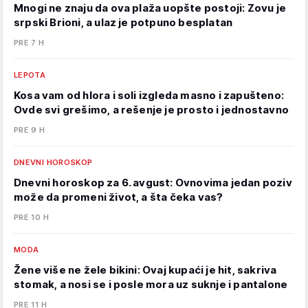
Mnogi ne znaju da ova plaža uopšte postoji: Zovu je
srpski Brioni, a ulaz je potpuno besplatan
PRE 7 H
LEPOTA
Kosa vam od hlora i soli izgleda masno i zapušteno:
Ovde svi grešimo, a rešenje je prosto i jednostavno
PRE 9 H
DNEVNI HOROSKOP
Dnevni horoskop za 6. avgust: Ovnovima jedan poziv
može da promeni život, a šta čeka vas?
PRE 10 H
MODA
Žene više ne žele bikini: Ovaj kupaći je hit, sakriva
stomak, a nosi se i posle mora uz suknje i pantalone
PRE 11 H