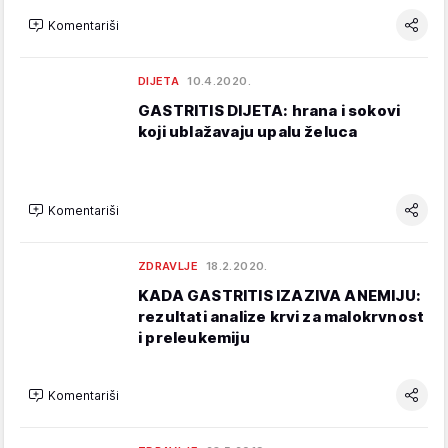
Komentariši
DIJETA
10.4.2020.
GASTRITIS DIJETA: hrana i sokovi
koji ublažavaju upalu želuca
Komentariši
ZDRAVLJE
18.2.2020.
KADA GASTRITIS IZAZIVA ANEMIJU:
rezultati analize krvi za malokrvnost
i preleukemiju
Komentariši