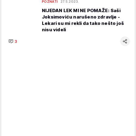
POZNATI
27.5.2023.
NIJEDAN LEK MI NE POMAŽE: Saši
Joksimoviću narušeno zdravlje -
Lekari su mi rekli da tako nešto još
nisu videli
3