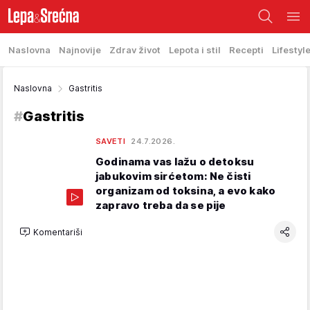
Naslovna
Najnovije
Zdrav život
Lepota i stil
Recepti
Lifestyl
Naslovna
Gastritis
#
Gastritis
SAVETI
24.7.2026.
Godinama vas lažu o detoksu
jabukovim sirćetom: Ne čisti
organizam od toksina, a evo kako
zapravo treba da se pije
Komentariši