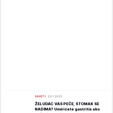
SAVETI
20.1.2023.
ŽELUDAC VAS PEČE, STOMAK SE
NADIMA? Umirićete gastritis ako