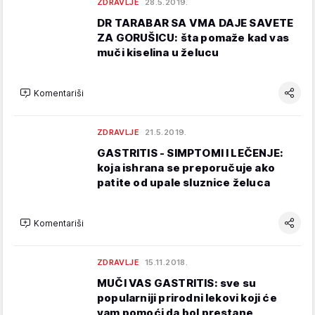
ZDRAVLJE
28.5.2019.
DR TARABAR SA VMA DAJE SAVETE
ZA GORUŠICU: šta pomaže kad vas
muči kiselina u želucu
Komentariši
ZDRAVLJE
21.5.2019.
GASTRITIS - SIMPTOMI I LEČENJE:
koja ishrana se preporučuje ako
patite od upale sluznice želuca
Komentariši
ZDRAVLJE
15.11.2018.
MUČI VAS GASTRITIS: sve su
popularniji prirodni lekovi koji će
vam pomoći da bol prestane