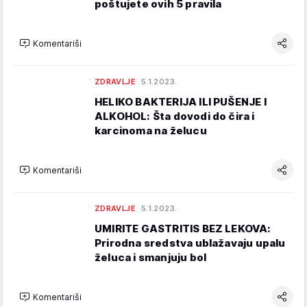
poštujete ovih 5 pravila
Komentariši
ZDRAVLJE
5.1.2023.
HELIKO BAKTERIJA ILI PUŠENJE I
ALKOHOL: Šta dovodi do čira i
karcinoma na želucu
Komentariši
ZDRAVLJE
5.1.2023.
UMIRITE GASTRITIS BEZ LEKOVA:
Prirodna sredstva ublažavaju upalu
želuca i smanjuju bol
Komentariši