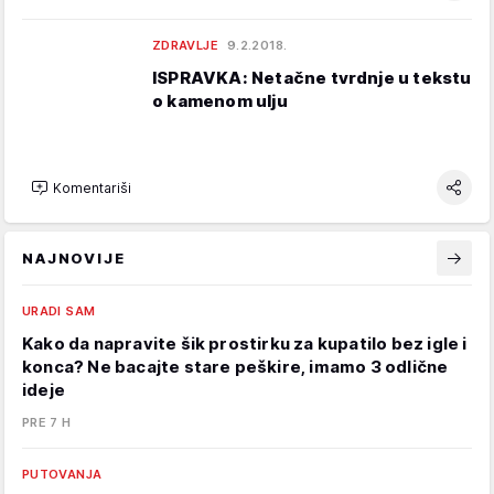
ZDRAVLJE
9.2.2018.
ISPRAVKA: Netačne tvrdnje u tekstu
o kamenom ulju
Komentariši
NAJNOVIJE
URADI SAM
Kako da napravite šik prostirku za kupatilo bez igle i
konca? Ne bacajte stare peškire, imamo 3 odlične
ideje
PRE 7 H
PUTOVANJA