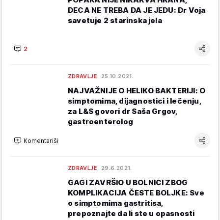
DECA NE TREBA DA JE JEDU: Dr Voja
savetuje 2 starinska jela
2
ZDRAVLJE
25.10.2021.
NAJVAŽNIJE O HELIKO BAKTERIJI: O
simptomima, dijagnostici i lečenju,
za L&S govori dr Saša Grgov,
gastroenterolog
Komentariši
ZDRAVLJE
29.6.2021.
GAGI ZAVRŠIO U BOLNICI ZBOG
KOMPLIKACIJA ČESTE BOLJKE: Sve
o simptomima gastritisa,
prepoznajte da li ste u opasnosti