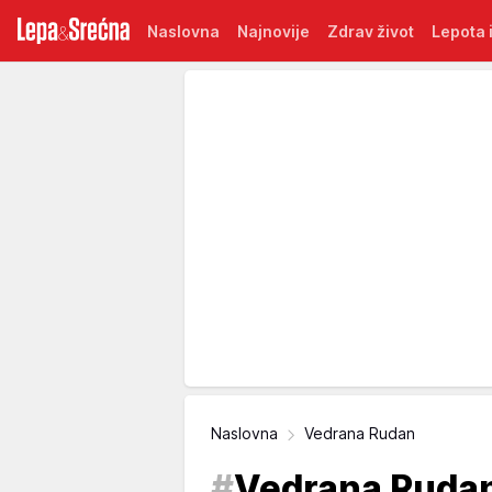
Naslovna
Najnovije
Zdrav život
Lepota i
Naslovna
Vedrana Rudan
#
Vedrana Ruda