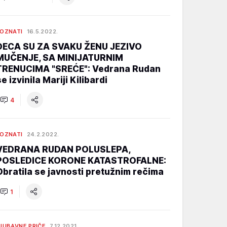
OZNATI
16.5.2022.
DECA SU ZA SVAKU ŽENU JEZIVO
MUČENJE, SA MINIJATURNIM
TRENUCIMA "SREĆE": Vedrana Rudan
e izvinila Mariji Kilibardi
4
OZNATI
24.2.2022.
VEDRANA RUDAN POLUSLEPA,
POSLEDICE KORONE KATASTROFALNE:
Obratila se javnosti pretužnim rečima
1
JUBAVNE PRIČE
7.12.2021.