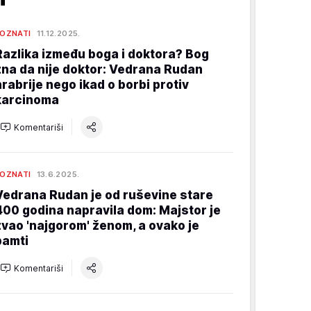
OZNATI
11.12.2025.
Razlika između boga i doktora? Bog
zna da nije doktor: Vedrana Rudan
hrabrije nego ikad o borbi protiv
karcinoma
Komentariši
OZNATI
13.6.2025.
Vedrana Rudan je od ruševine stare
400 godina napravila dom: Majstor je
zvao 'najgorom' ženom, a ovako je
pamti
Komentariši