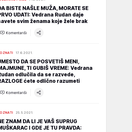
DA BISTE NAŠLE MUŽA, MORATE SE
PRVO UDATI: Vedrana Rudan daje
savete svim ženama koje žele brak
Komentariši
OZNATI
17.6.2021.
UMESTO DA SE POSVETIŠ MENI,
MAJMUNE, TI GUBIŠ VREME: Vedrana
Rudan odlučila da se razvede,
RAZLOGE ćete odlično razumeti
Komentariši
OZNATI
25.5.2021.
NE ZNAM DA LI JE VAŠ SUPRUG
MUŠKARAC I GDE JE TU PRAVDA: