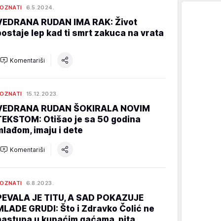
OZNATI
6.5.2024.
VEDRANA RUDAN IMA RAK: Život
postaje lep kad ti smrt zakuca na vrata
Komentariši
OZNATI
15.12.2023.
VEDRANA RUDAN ŠOKIRALA NOVIM
TEKSTOM: Otišao je sa 50 godina
mlađom, imaju i dete
Komentariši
OZNATI
6.8.2023.
PEVALA JE TITU, A SAD POKAZUJE
MLADE GRUDI: Što i Zdravko Čolić ne
nastupa u kupaćim gaćama, pita