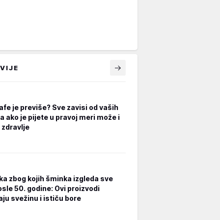
VIJE
afe je previše? Sve zavisi od vaših
a ako je pijete u pravoj meri može i
 zdravlje
ka zbog kojih šminka izgleda sve
osle 50. godine: Ovi proizvodi
ju svežinu i ističu bore