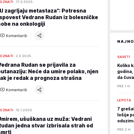
OZNATI
17.3.2025.
"U zagrljaju metastaza": Potresna
ispovest Vedrane Rudan iz bolesničke
sobe na onkologiji
Komentariši
NAJNO
OZNATI
2.3.2025.
SAVETI
Vedrana Rudan se prijavila za
Koliko k
eutanaziju: Neće da umire polako, njen
godina, 
da čuva
rak je redak a prognoza strašna
PRE 1 H
Komentariši
LEPOTA
7 greša
OZNATI
15.1.2025.
lošije p
Umirem, ušuškana uz muža: Vedrani
oduzima
Rudan jedna stvar izbrisala strah od
PRE 2 H
smrti