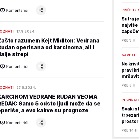
PRIČE IZ
Komentariši
Sutra j
najviše 
započet
OZNATI
17.9.2024.
Zašto razumem Kejt Midlton: Vedrana
PRE 3 H
Rudan operisana od karcinoma, ali i
dalje strepi
SAVETI
Ne kriv
Komentariši
pravi kr
mršavi
PRE 5 H
OZNATI
27.6.2024.
KARCINOM VEDRANE RUDAN VEOMA
INSPIRAC
REDAK: Samo 5 odsto ljudi može da se
Svaki st
operiše, a evo kakve su prognoze
trpezari
prostor
Komentariši
PRE 14 H