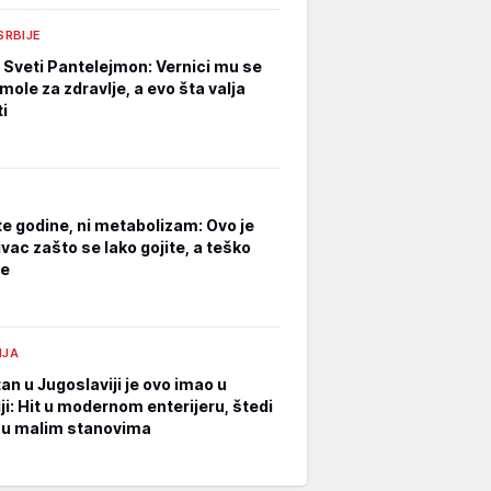
 SRBIJE
e Sveti Pantelejmon: Vernici mu se
mole za zdravlje, a evo šta valja
i
ite godine, ni metabolizam: Ovo je
ivac zašto se lako gojite, a teško
te
IJA
an u Jugoslaviji je ovo imao u
ji: Hit u modernom enterijeru, štedi
 u malim stanovima