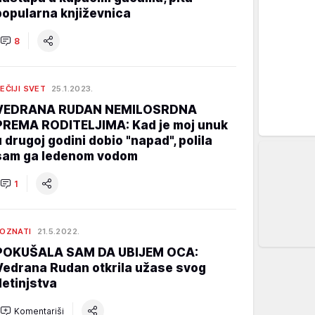
popularna književnica
8
EČIJI SVET
25.1.2023.
VEDRANA RUDAN NEMILOSRDNA
PREMA RODITELJIMA: Kad je moj unuk
u drugoj godini dobio "napad", polila
sam ga ledenom vodom
1
OZNATI
21.5.2022.
POKUŠALA SAM DA UBIJEM OCA:
Vedrana Rudan otkrila užase svog
detinjstva
Komentariši