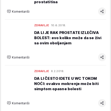
prostatitisa
Komentariši
ZDRAVLJE
10.6.2018.
DA LI JE RAK PROSTATE IZLEČIVA
BOLEST: evo koliko može da se živi
sa ovim oboljenjem
Komentariši
ZDRAVLJE
8.2.2018.
DA LI ČESTO IDETE U WC TOKOM
NOĆI: ovakvo mokrenje može biti
simptom opasne bolesti
Komentariši