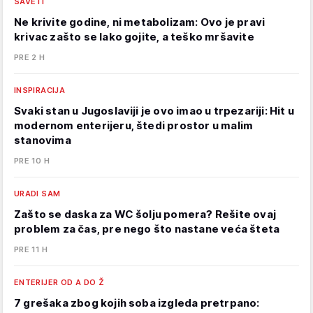
SAVETI
Ne krivite godine, ni metabolizam: Ovo je pravi
krivac zašto se lako gojite, a teško mršavite
PRE 2 H
INSPIRACIJA
Svaki stan u Jugoslaviji je ovo imao u trpezariji: Hit u
modernom enterijeru, štedi prostor u malim
stanovima
PRE 10 H
URADI SAM
Zašto se daska za WC šolju pomera? Rešite ovaj
problem za čas, pre nego što nastane veća šteta
PRE 11 H
ENTERIJER OD A DO Ž
7 grešaka zbog kojih soba izgleda pretrpano: