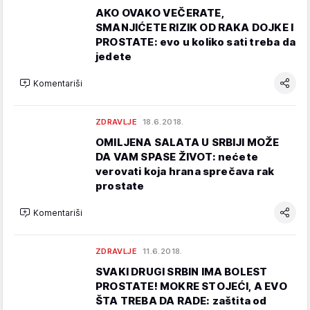
AKO OVAKO VEČERATE,
SMANJIĆETE RIZIK OD RAKA DOJKE I
PROSTATE: evo u koliko sati treba da
jedete
Komentariši
ZDRAVLJE
18.6.2018.
OMILJENA SALATA U SRBIJI MOŽE
DA VAM SPASE ŽIVOT: nećete
verovati koja hrana sprečava rak
prostate
Komentariši
ZDRAVLJE
11.6.2018.
SVAKI DRUGI SRBIN IMA BOLEST
PROSTATE! MOKRE STOJEĆI, A EVO
ŠTA TREBA DA RADE: zaštita od