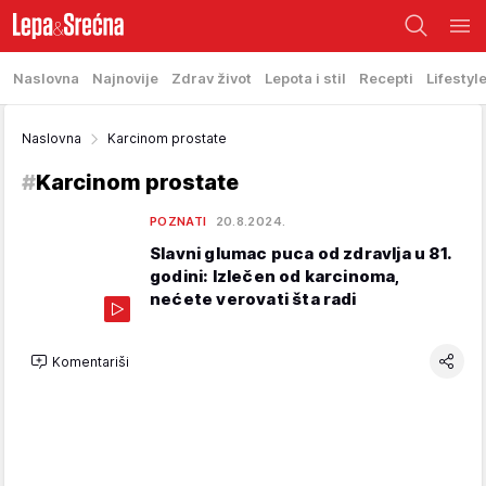
Naslovna
Najnovije
Zdrav život
Lepota i stil
Recepti
Lifestyl
Naslovna
Karcinom prostate
#
Karcinom prostate
POZNATI
20.8.2024.
Slavni glumac puca od zdravlja u 81.
godini: Izlečen od karcinoma,
nećete verovati šta radi
Komentariši