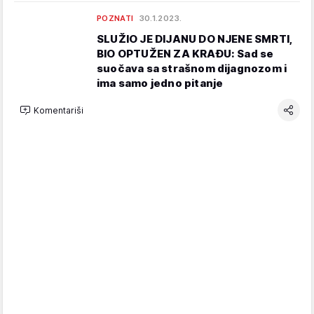
POZNATI
30.1.2023.
SLUŽIO JE DIJANU DO NJENE SMRTI,
BIO OPTUŽEN ZA KRAĐU: Sad se
suočava sa strašnom dijagnozom i
ima samo jedno pitanje
Komentariši