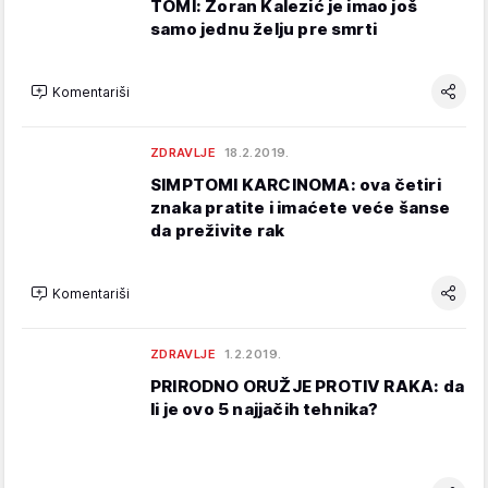
TOMI: Zoran Kalezić je imao još
samo jednu želju pre smrti
Komentariši
ZDRAVLJE
18.2.2019.
SIMPTOMI KARCINOMA: ova četiri
znaka pratite i imaćete veće šanse
da preživite rak
Komentariši
ZDRAVLJE
1.2.2019.
PRIRODNO ORUŽJE PROTIV RAKA: da
li je ovo 5 najjačih tehnika?