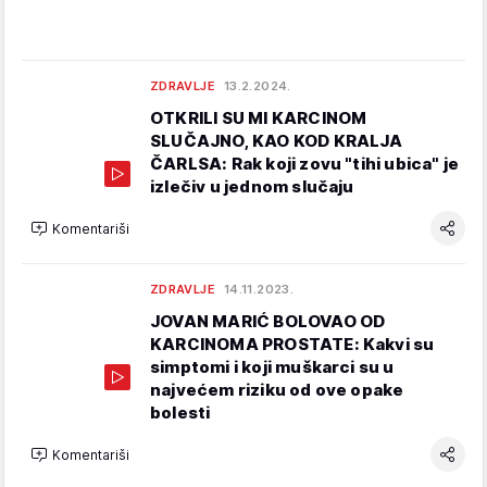
ZDRAVLJE
13.2.2024.
OTKRILI SU MI KARCINOM
SLUČAJNO, KAO KOD KRALJA
ČARLSA: Rak koji zovu "tihi ubica" je
izlečiv u jednom slučaju
Komentariši
ZDRAVLJE
14.11.2023.
JOVAN MARIĆ BOLOVAO OD
KARCINOMA PROSTATE: Kakvi su
simptomi i koji muškarci su u
najvećem riziku od ove opake
bolesti
Komentariši