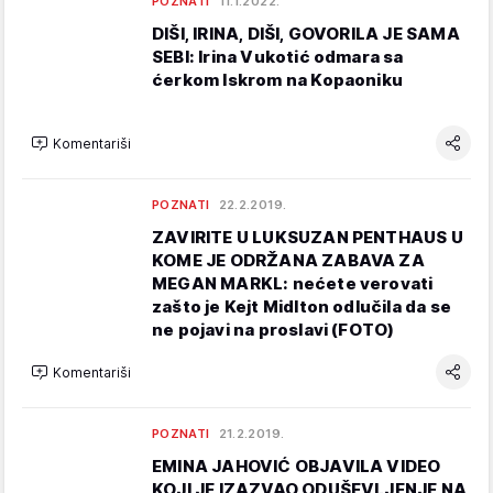
POZNATI
11.1.2022.
DIŠI, IRINA, DIŠI, GOVORILA JE SAMA
SEBI: Irina Vukotić odmara sa
ćerkom Iskrom na Kopaoniku
Komentariši
POZNATI
22.2.2019.
ZAVIRITE U LUKSUZAN PENTHAUS U
KOME JE ODRŽANA ZABAVA ZA
MEGAN MARKL: nećete verovati
zašto je Kejt Midlton odlučila da se
ne pojavi na proslavi (FOTO)
Komentariši
POZNATI
21.2.2019.
EMINA JAHOVIĆ OBJAVILA VIDEO
KOJI JE IZAZVAO ODUŠEVLJENJE NA