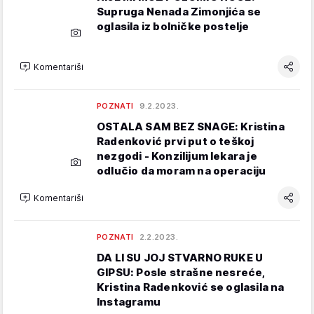
Supruga Nenada Zimonjića se
oglasila iz bolničke postelje
Komentariši
POZNATI
9.2.2023.
OSTALA SAM BEZ SNAGE: Kristina
Radenković prvi put o teškoj
nezgodi - Konzilijum lekara je
odlučio da moram na operaciju
Komentariši
POZNATI
2.2.2023.
DA LI SU JOJ STVARNO RUKE U
GIPSU: Posle strašne nesreće,
Kristina Radenković se oglasila na
Instagramu