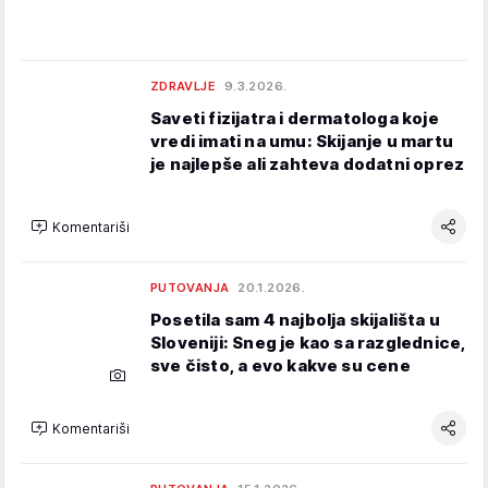
ZDRAVLJE
9.3.2026.
Saveti fizijatra i dermatologa koje
vredi imati na umu: Skijanje u martu
je najlepše ali zahteva dodatni oprez
Komentariši
PUTOVANJA
20.1.2026.
Posetila sam 4 najbolja skijališta u
Sloveniji: Sneg je kao sa razglednice,
sve čisto, a evo kakve su cene
Komentariši