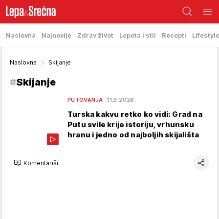
Naslovna
Najnovije
Zdrav život
Lepota i stil
Recepti
Lifestyl
Naslovna
Skijanje
#
Skijanje
PUTOVANJA
11.3.2026.
Turska kakvu retko ko vidi: Grad na
Putu svile krije istoriju, vrhunsku
hranu i jedno od najboljih skijališta
Komentariši