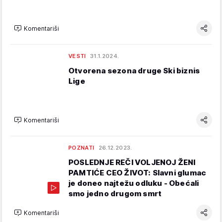
Komentariši
VESTI
31.1.2024.
Otvorena sezona druge Ski biznis
Lige
Komentariši
POZNATI
26.12.2023.
POSLEDNJE REČI VOLJENOJ ŽENI
PAMTIĆE CEO ŽIVOT: Slavni glumac
je doneo najtežu odluku - Obećali
smo jedno drugom smrt
Komentariši