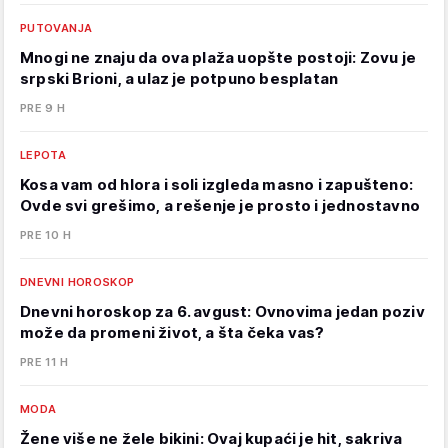
PUTOVANJA
Mnogi ne znaju da ova plaža uopšte postoji: Zovu je
srpski Brioni, a ulaz je potpuno besplatan
PRE 9 H
LEPOTA
Kosa vam od hlora i soli izgleda masno i zapušteno:
Ovde svi grešimo, a rešenje je prosto i jednostavno
PRE 10 H
DNEVNI HOROSKOP
Dnevni horoskop za 6. avgust: Ovnovima jedan poziv
može da promeni život, a šta čeka vas?
PRE 11 H
MODA
Žene više ne žele bikini: Ovaj kupaći je hit, sakriva