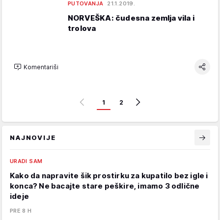
PUTOVANJA
21.1.2019.
NORVEŠKA: čudesna zemlja vila i
trolova
Komentariši
1
2
NAJNOVIJE
URADI SAM
Kako da napravite šik prostirku za kupatilo bez igle i
konca? Ne bacajte stare peškire, imamo 3 odlične
ideje
PRE 8 H