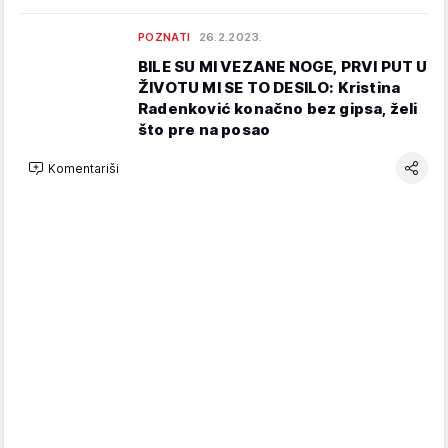
POZNATI
26.2.2023.
BILE SU MI VEZANE NOGE, PRVI PUT U
ŽIVOTU MI SE TO DESILO: Kristina
Radenković konačno bez gipsa, želi
što pre na posao
Komentariši