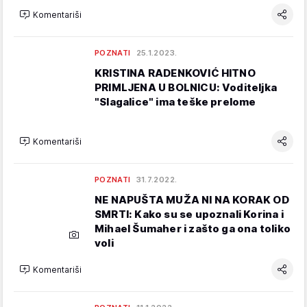
Komentariši
POZNATI
25.1.2023.
KRISTINA RADENKOVIĆ HITNO
PRIMLJENA U BOLNICU: Voditeljka
"Slagalice" ima teške prelome
Komentariši
POZNATI
31.7.2022.
NE NAPUŠTA MUŽA NI NA KORAK OD
SMRTI: Kako su se upoznali Korina i
Mihael Šumaher i zašto ga ona toliko
voli
Komentariši