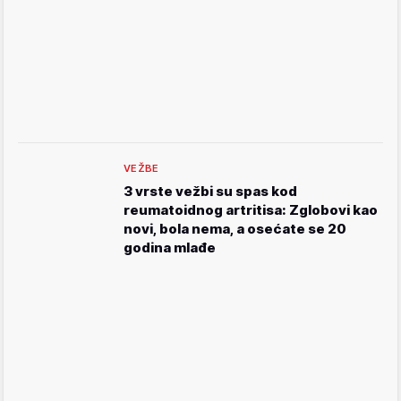
VEŽBE
3 vrste vežbi su spas kod
reumatoidnog artritisa: Zglobovi kao
novi, bola nema, a osećate se 20
godina mlađe