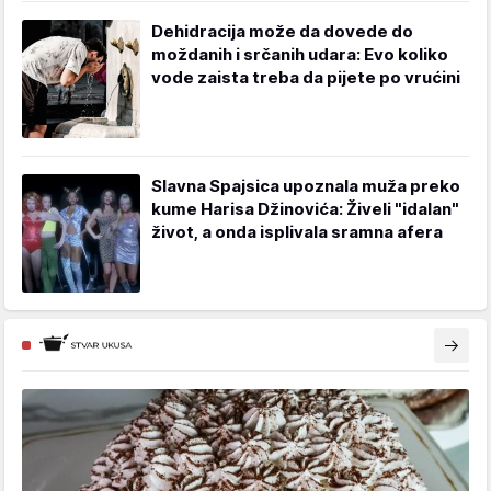
Dehidracija može da dovede do
moždanih i srčanih udara: Evo koliko
vode zaista treba da pijete po vrućini
Slavna Spajsica upoznala muža preko
kume Harisa Džinovića: Živeli "idalan"
život, a onda isplivala sramna afera