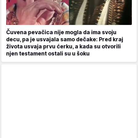
Čuvena pevačica nije mogla da ima svoju
decu, pa je usvajala samo dečake: Pred kraj
života usvaja prvu ćerku, a kada su otvorili
njen testament ostali su u šoku