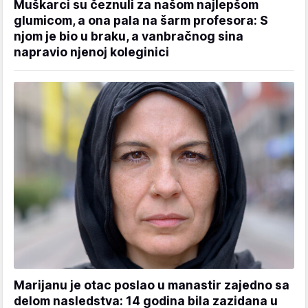
Muškarci su čeznuli za našom najlepšom
glumicom, a ona pala na šarm profesora: S
njom je bio u braku, a vanbračnog sina
napravio njenoj koleginici
Marijanu je otac poslao u manastir zajedno sa
delom nasledstva: 14 godina bila zazidana u