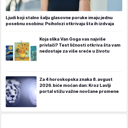
Ljudi koji stalno šalju glasovne poruke imaju jednu
posebnu osobinu: Psiholozi otkrivaju šta ih izdvaja
Koja slika Van Goga vas najviše
privlači? Test ličnosti otkriva šta vam
nedostaje za više sreće u životu
Za 4 horoskopska znaka 8. avgust
2026. biće moćan dan: Kroz Lavlji
portal stižu važne novčane promene