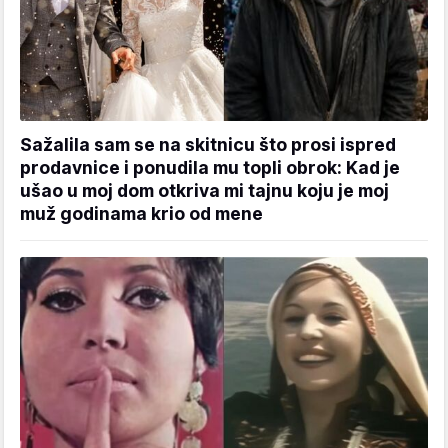
Sažalila sam se na skitnicu što prosi ispred
prodavnice i ponudila mu topli obrok: Kad je
ušao u moj dom otkriva mi tajnu koju je moj
muž godinama krio od mene