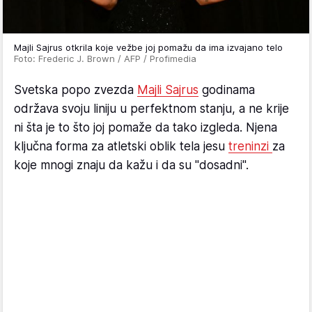
Majli Sajrus otkrila koje vežbe joj pomažu da ima izvajano telo
Foto: Frederic J. Brown / AFP / Profimedia
Svetska popo zvezda
Majli Sajrus
godinama
održava svoju liniju u perfektnom stanju, a ne krije
ni šta je to što joj pomaže da tako izgleda. Njena
ključna forma za atletski oblik tela jesu
treninzi
za
koje mnogi znaju da kažu i da su "dosadni".