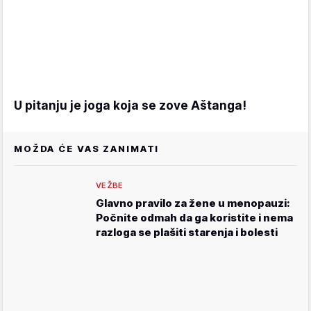
U pitanju je joga koja se zove Aštanga!
MOŽDA ĆE VAS ZANIMATI
VEŽBE
Glavno pravilo za žene u menopauzi:
Počnite odmah da ga koristite i nema
razloga se plašiti starenja i bolesti