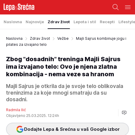
Naslovna
Najnovije
Zdrav život
Lepota i stil
Recepti
Lifestyl
Naslovna
Zdrav život
Vežbe
Majli Sajrus kombinuje jogu i
pilates za izvajano telo
Zbog "dosadnih" treninga Majli Sajrus
ima izvajano telo: Ovo je njena zlatna
kombinacija - nema veze sa hranom
Majli Sajrus je otkrila da je svoje telo oblikovala
treninzima za koje mnogi smatraju da su
dosadni.
Radmila Ilić
Objavljeno 25.03.2025. 12:24h
Dodajte Lepa & Srećna u vaš Google izbor