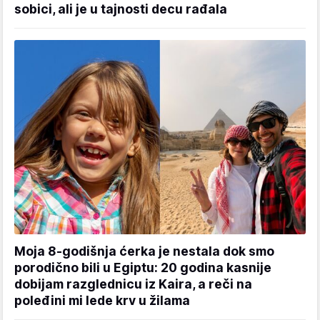
sobici, ali je u tajnosti decu rađala
Moja 8-godišnja ćerka je nestala dok smo
porodično bili u Egiptu: 20 godina kasnije
dobijam razglednicu iz Kaira, a reči na
poleđini mi lede krv u žilama