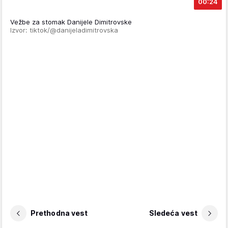
00:24
Vežbe za stomak Danijele Dimitrovske
Izvor: tiktok/@danijeladimitrovska
Prethodna vest
Sledeća vest