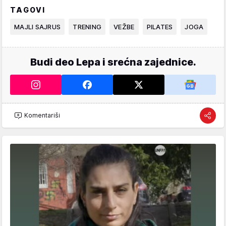
TAGOVI
MAJLI SAJRUS
TRENING
VEŽBE
PILATES
JOGA
Budi deo Lepa i srećna zajednice.
Komentariši