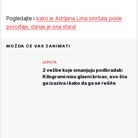
Pogledajte i
kako je Adrijana Lima smršala posle
porođaja, danas je ona stara!
MOŽDA ĆE VAS ZANIMATI
LEPOTA
2 vežbe koje smanjuju podbradak:
Kilogrami nisu glavni krivac, evo šta
ga izaziva i kako da ga se rešite