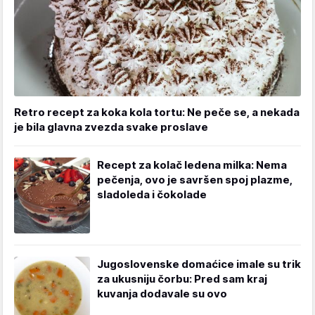
Retro recept za koka kola tortu: Ne peče se, a nekada
je bila glavna zvezda svake proslave
Recept za kolač ledena milka: Nema
pečenja, ovo je savršen spoj plazme,
sladoleda i čokolade
Jugoslovenske domaćice imale su trik
za ukusniju čorbu: Pred sam kraj
kuvanja dodavale su ovo