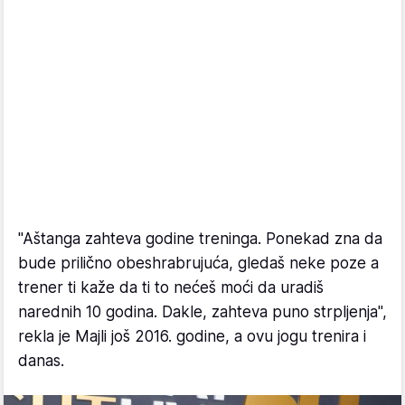
"Aštanga zahteva godine treninga. Ponekad zna da
bude prilično obeshrabrujuća, gledaš neke poze a
trener ti kaže da ti to nećeš moći da uradiš
narednih 10 godina. Dakle, zahteva puno strpljenja",
rekla je Majli još 2016. godine, a ovu jogu trenira i
danas.