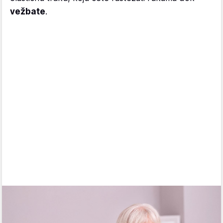
vežbate
.