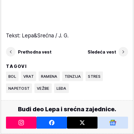
Tekst: Lepa&Srećna / J. G.
Prethodna vest
Sledeća vest
TAGOVI
BOL
VRAT
RAMENA
TENZIJA
STRES
NAPETOST
VEŽBE
LEĐA
Budi deo Lepa i srećna zajednice.