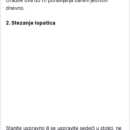
Uradite dva do tri ponavljanja barem jednom
dnevno.
2. Stezanje lopatica
Stanite uspravno ili se uspravite sedeći u stolici, ne