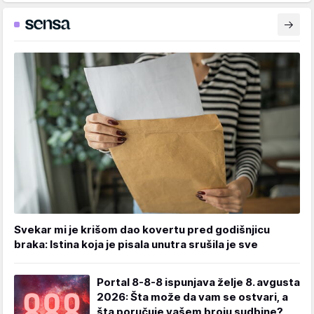
Svekar mi je krišom dao kovertu pred godišnjicu
braka: Istina koja je pisala unutra srušila je sve
Portal 8-8-8 ispunjava želje 8. avgusta
2026: Šta može da vam se ostvari, a
šta poručuje vašem broju sudbine?