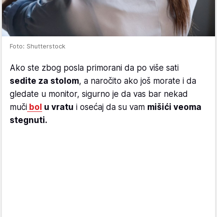
Foto: Shutterstock
Ako ste zbog posla primorani da po više sati
sedite za stolom
, a naročito ako još morate i da
gledate u monitor, sigurno je da vas bar nekad
muči
bol
u vratu
i osećaj da su vam
mišići veoma
stegnuti.