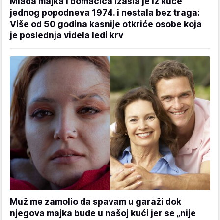
Mlada majka i domaćica izašla je iz kuće
jednog popodneva 1974. i nestala bez traga:
Više od 50 godina kasnije otkriće osobe koja
je poslednja videla ledi krv
Muž me zamolio da spavam u garaži dok
njegova majka bude u našoj kući jer se „nije