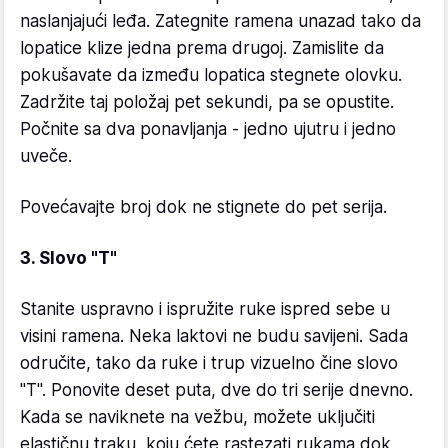
naslanjajući leđa. Zategnite ramena unazad tako da
lopatice klize jedna prema drugoj. Zamislite da
pokušavate da između lopatica stegnete olovku.
Zadržite taj položaj pet sekundi, pa se opustite.
Počnite sa dva ponavljanja - jedno ujutru i jedno
uveče.
Povećavajte broj dok ne stignete do pet serija.
3. Slovo "T"
Stanite uspravno i ispružite ruke ispred sebe u
visini ramena. Neka laktovi ne budu savijeni. Sada
odručite, tako da ruke i trup vizuelno čine slovo
"T". Ponovite deset puta, dve do tri serije dnevno.
Kada se naviknete na vežbu, možete uključiti
elastičnu traku, koju ćete rastezati rukama dok