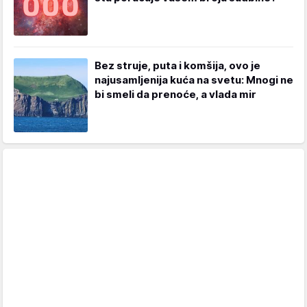
Bez struje, puta i komšija, ovo je
najusamljenija kuća na svetu: Mnogi ne
bi smeli da prenoće, a vlada mir