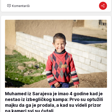
Komentariši
Muhamed iz Sarajeva je imao 4 godine kad je
nestao iz izbegličkog kampa: Prvo su optužili
majku da ga je prodala, a kad su videli prizor
na kameri svi su ćutali