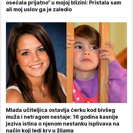
osećala prijatno“ u mojoj blizini: Pristala sam
ali moj uslov ga je zaledio
Mlada učiteljica ostavlja ćerku kod bivšeg
muža i netragom nestaje: 16 godina kasnije
jeziva istina o njenom nestanku isplivava na
način koji ledi krv u žilama