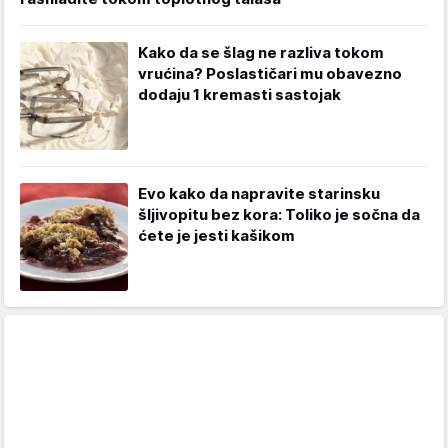
Kako da se šlag ne razliva tokom
vrućina? Poslastičari mu obavezno
dodaju 1 kremasti sastojak
Evo kako da napravite starinsku
šljivopitu bez kora: Toliko je sočna da
ćete je jesti kašikom