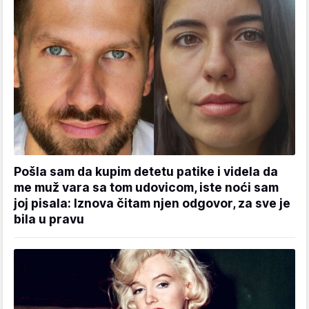
Pošla sam da kupim detetu patike i videla da
me muž vara sa tom udovicom, iste noći sam
joj pisala: Iznova čitam njen odgovor, za sve je
bila u pravu