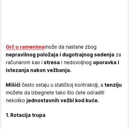
Grč u ramenima
može da nastane zbog
nepravilnog položaja i dugotrajnog sedenja
za
računarom kao i
stresa
i nedovoljnog
oporavka i
istezanja nakon vežbanja.
Mišići
često ostaju u statičkoj kontrakciji, a
tenziju
možete da izbegnete tako što ćete odraditi
nekoliko
jednostavnih vežbi kod kuće.
1. Rotacija trupa