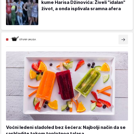
kume Harisa Džinovića: Živeli "idalan"
život, a onda isplivala sramna afera
Voćni ledeni sladoled bez šećera: Najbolji način da se
rashladite tokom toplotnog talasa