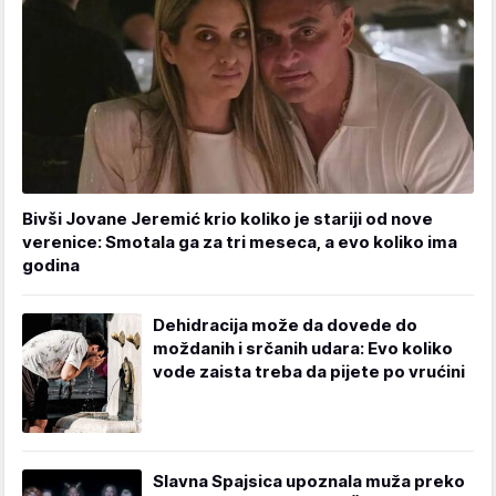
Bivši Jovane Jeremić krio koliko je stariji od nove
verenice: Smotala ga za tri meseca, a evo koliko ima
godina
Dehidracija može da dovede do
moždanih i srčanih udara: Evo koliko
vode zaista treba da pijete po vrućini
Slavna Spajsica upoznala muža preko