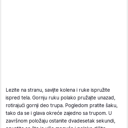
Lezite na stranu, savijte kolena i ruke ispružite
ispred tela. Gornju ruku polako pružajte unazad,
rotirajući gornji deo trupa. Pogledom pratite šaku,
tako da se i glava okreće zajedno sa trupom. U
završnom položaju ostanite dvadesetak sekundi,