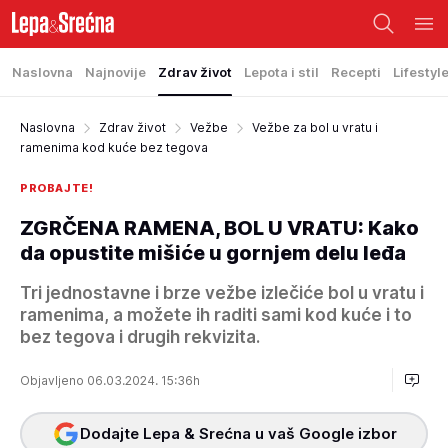
Naslovna
Najnovije
Zdrav život
Lepota i stil
Recepti
Lifestyl
Naslovna
Zdrav život
Vežbe
Vežbe za bol u vratu i
ramenima kod kuće bez tegova
PROBAJTE!
ZGRČENA RAMENA, BOL U VRATU: Kako
da opustite mišiće u gornjem delu leđa
Tri jednostavne i brze vežbe izlečiće bol u vratu i
ramenima, a možete ih raditi sami kod kuće i to
bez tegova i drugih rekvizita.
Objavljeno 06.03.2024. 15:36h
Dodajte Lepa & Srećna u vaš Google izbor