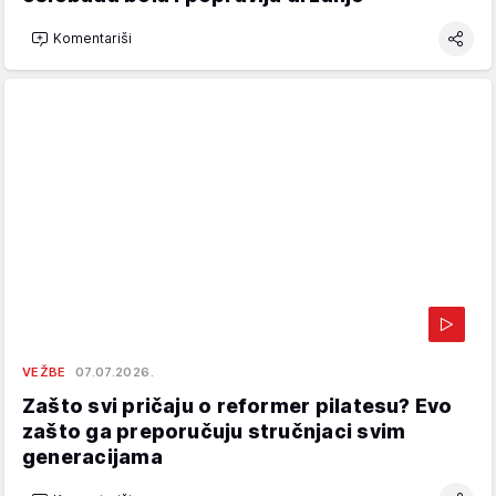
Komentariši
VEŽBE
07.07.2026.
Zašto svi pričaju o reformer pilatesu? Evo
zašto ga preporučuju stručnjaci svim
generacijama