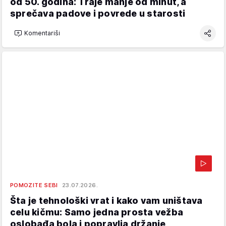
od 50. godina: Traje manje od minut, a
sprečava padove i povrede u starosti
Komentariši
POMOZITE SEBI
23.07.2026.
Šta je tehnološki vrat i kako vam uništava
celu kičmu: Samo jedna prosta vežba
oslobađa bola i popravlja držanje