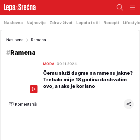
Naslovna
Najnovije
Zdrav život
Lepota i stil
Recepti
Lifestyl
Naslovna
Ramena
#
Ramena
MODA
30.11.2024.
Čemu služi dugme na ramenu jakne?
Trebalo mi je 18 godina da shvatim
ovo, a tako je korisno
Komentariši