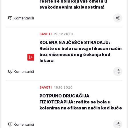
rešite se bola koji vas ometa u
svakodnevnim aktivnostima!
Komentariši
SAVETI
26.12.2020.
KOLENA NAJČEŠĆE STRADAJU:
Rešite se bola na ovaj efikasan način
bez višemesečnog čekanja kod
lekara
Komentariši
SAVETI
16.10.2020.
POTPUNO DRUGAČIJA
FIZIOTERAPIJA: rešite se bola u
kolenima na efikasan način kod kuće
Komentariši