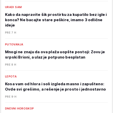
URADI SAM
Kako da napravite šik prostirku za kupatilo bez igle i
konca? Ne bacajte stare peškire, imamo 3 odlične
ideje
PRE 7 H
PUTOVANJA
Mnogi ne znaju da ova plaža uopšte postoji: Zovu je
srpski Brioni, a ulaz je potpuno besplatan
PRE 8 H
LEPOTA
Kosa vam od hlora i soli izgleda masno i zapušteno:
Ovde svi grešimo, a rešenje je prosto i jednostavno
PRE 9 H
DNEVNI HOROSKOP