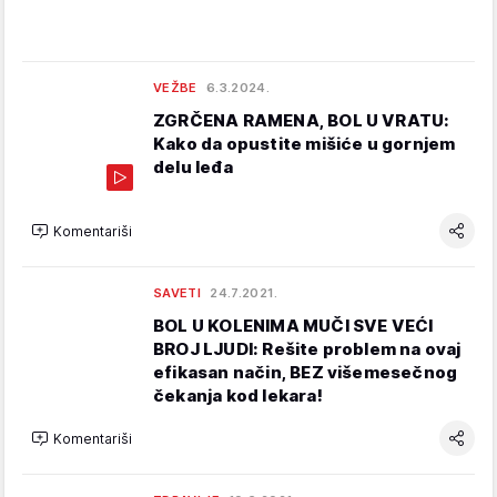
VEŽBE
6.3.2024.
ZGRČENA RAMENA, BOL U VRATU:
Kako da opustite mišiće u gornjem
delu leđa
Komentariši
SAVETI
24.7.2021.
BOL U KOLENIMA MUČI SVE VEĆI
BROJ LJUDI: Rešite problem na ovaj
efikasan način, BEZ višemesečnog
čekanja kod lekara!
Komentariši