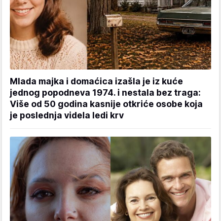
Mlada majka i domaćica izašla je iz kuće
jednog popodneva 1974. i nestala bez traga:
Više od 50 godina kasnije otkriće osobe koja
je poslednja videla ledi krv