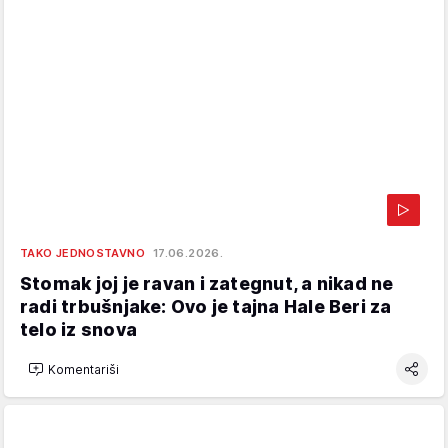
TAKO JEDNOSTAVNO
17.06.2026.
Stomak joj je ravan i zategnut, a nikad ne
radi trbušnjake: Ovo je tajna Hale Beri za
telo iz snova
Komentariši