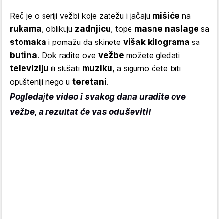
Reč je o seriji vežbi koje zatežu i jačaju
mišiće
na
rukama
, oblikuju
zadnjicu
, tope
masne naslage
sa
stomaka
i pomažu da skinete
višak kilograma
sa
butina
. Dok radite ove
vežbe
možete gledati
televiziju
ili slušati
muziku
, a sigurno ćete biti
opušteniji nego u
teretani
.
Pogledajte video i svakog dana uradite ove
vežbe, a rezultat će vas oduševiti!