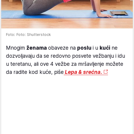
Foto: Foto: Shutterstock
Mnogim
ženama
obaveze na
poslu
i u
kući
ne
dozvoljavaju da se redovno posvete vežbanju i idu
u teretanu, ali ove 4 vežbe za mršavljenje možete
da radite kod kuće, piše
Lepa & srećna.