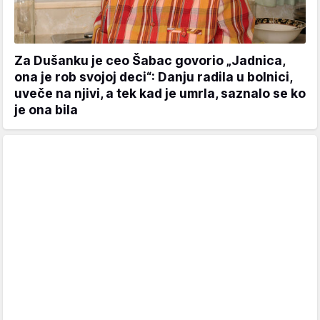
Za Dušanku je ceo Šabac govorio „Jadnica,
ona je rob svojoj deci“: Danju radila u bolnici,
uveče na njivi, a tek kad je umrla, saznalo se ko
je ona bila