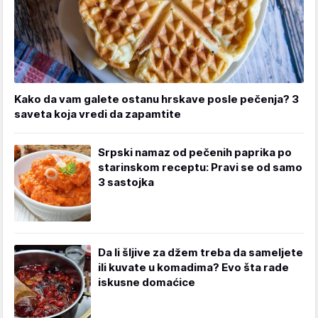
Kako da vam galete ostanu hrskave posle pečenja? 3
saveta koja vredi da zapamtite
Srpski namaz od pečenih paprika po
starinskom receptu: Pravi se od samo
3 sastojka
Da li šljive za džem treba da sameljete
ili kuvate u komadima? Evo šta rade
iskusne domaćice