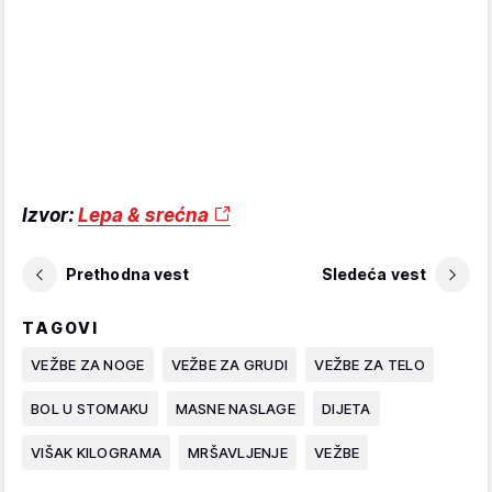
Izvor:
Lepa & srećna
Prethodna vest
Sledeća vest
TAGOVI
VEŽBE ZA NOGE
VEŽBE ZA GRUDI
VEŽBE ZA TELO
BOL U STOMAKU
MASNE NASLAGE
DIJETA
VIŠAK KILOGRAMA
MRŠAVLJENJE
VEŽBE