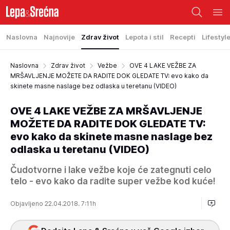
Naslovna
Najnovije
Zdrav život
Lepota i stil
Recepti
Lifestyl
Naslovna
Zdrav život
Vežbe
OVE 4 LAKE VEŽBE ZA
MRŠAVLJENJE MOŽETE DA RADITE DOK GLEDATE TV: evo kako da
skinete masne naslage bez odlaska u teretanu (VIDEO)
OVE 4 LAKE VEŽBE ZA MRŠAVLJENJE
MOŽETE DA RADITE DOK GLEDATE TV:
evo kako da skinete masne naslage bez
odlaska u teretanu (VIDEO)
Čudotvorne i lake vežbe koje će zategnuti celo
telo - evo kako da radite super vežbe kod kuće!
Objavljeno 22.04.2018. 7:11h