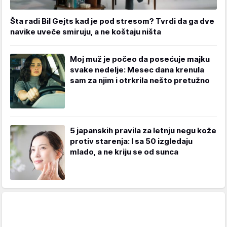
Šta radi Bil Gejts kad je pod stresom? Tvrdi da ga dve
navike uveče smiruju, a ne koštaju ništa
Moj muž je počeo da posećuje majku
svake nedelje: Mesec dana krenula
sam za njim i otrkrila nešto pretužno
5 japanskih pravila za letnju negu kože
protiv starenja: I sa 50 izgledaju
mlado, a ne kriju se od sunca