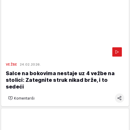
VEŽBE
24.02.2026.
Salce na bokovima nestaje uz 4 vežbe na
stolici: Zategnite struk nikad brže, i to
sedeći
Komentariši