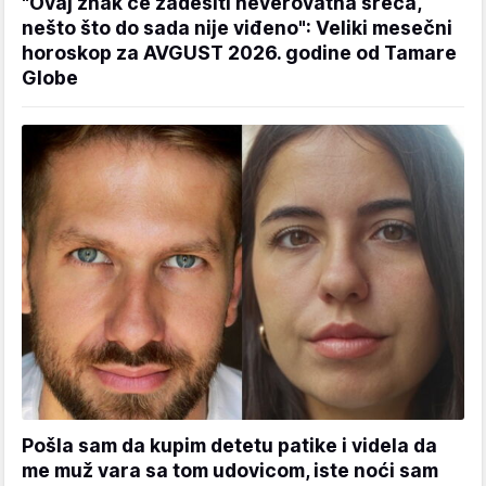
"Ovaj znak će zadesiti neverovatna sreća,
nešto što do sada nije viđeno": Veliki mesečni
horoskop za AVGUST 2026. godine od Tamare
Globe
Pošla sam da kupim detetu patike i videla da
me muž vara sa tom udovicom, iste noći sam