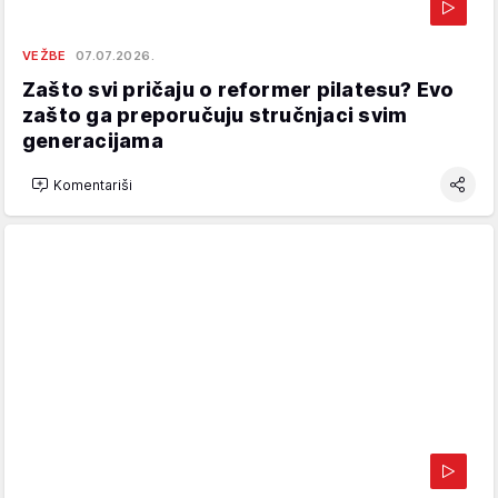
VEŽBE
07.07.2026.
Zašto svi pričaju o reformer pilatesu? Evo
zašto ga preporučuju stručnjaci svim
generacijama
Komentariši