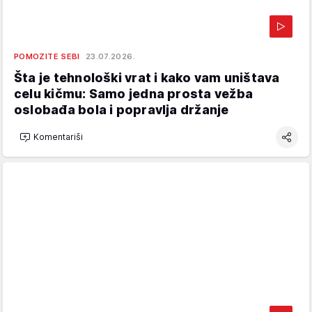
POMOZITE SEBI
23.07.2026.
Šta je tehnološki vrat i kako vam uništava
celu kičmu: Samo jedna prosta vežba
oslobađa bola i popravlja držanje
Komentariši