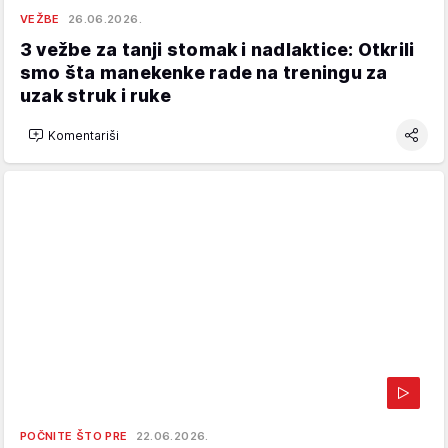
VEŽBE
26.06.2026.
3 vežbe za tanji stomak i nadlaktice: Otkrili
smo šta manekenke rade na treningu za
uzak struk i ruke
Komentariši
POČNITE ŠTO PRE
22.06.2026.