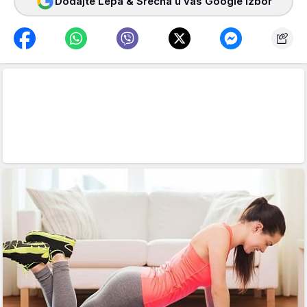
Dodajte Lepa & Srećna u vaš Google izbor