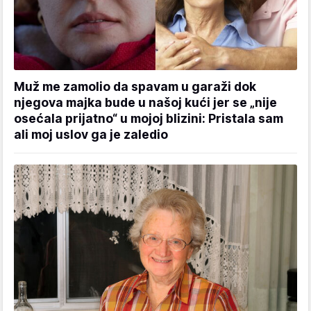
Muž me zamolio da spavam u garaži dok
njegova majka bude u našoj kući jer se „nije
osećala prijatno“ u mojoj blizini: Pristala sam
ali moj uslov ga je zaledio