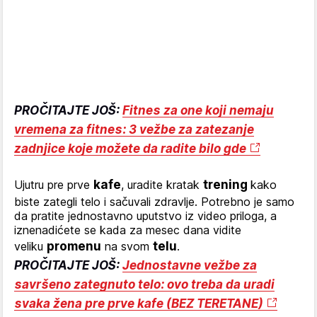
PROČITAJTE JOŠ:
Fitnes za one koji nemaju
vremena za fitnes: 3 vežbe za zatezanje
zadnjice koje možete da radite bilo gde
Ujutru pre prve
kafe
, uradite kratak
trening
kako
biste zategli telo i sačuvali zdravlje. Potrebno je samo
da pratite jednostavno uputstvo iz video priloga, a
iznenadićete se kada za mesec dana vidite
veliku
promenu
na svom
telu
.
PROČITAJTE JOŠ:
Jednostavne vežbe za
savršeno zategnuto telo: ovo treba da uradi
svaka žena pre prve kafe (BEZ TERETANE)