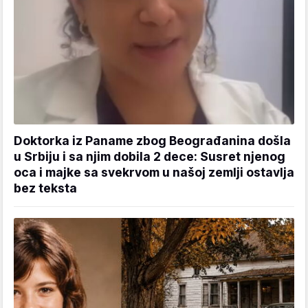
Doktorka iz Paname zbog Beograđanina došla
u Srbiju i sa njim dobila 2 dece: Susret njenog
oca i majke sa svekrvom u našoj zemlji ostavlja
bez teksta