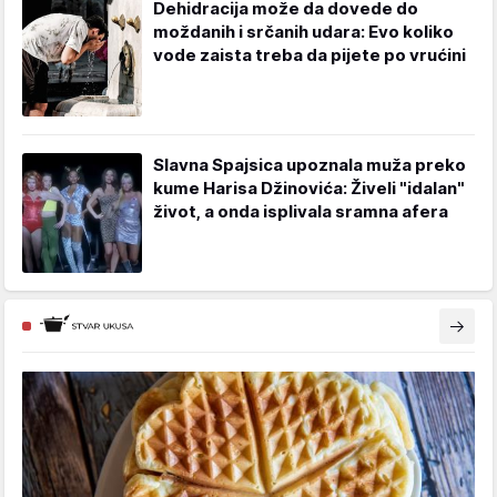
Dehidracija može da dovede do
moždanih i srčanih udara: Evo koliko
vode zaista treba da pijete po vrućini
Slavna Spajsica upoznala muža preko
kume Harisa Džinovića: Živeli "idalan"
život, a onda isplivala sramna afera