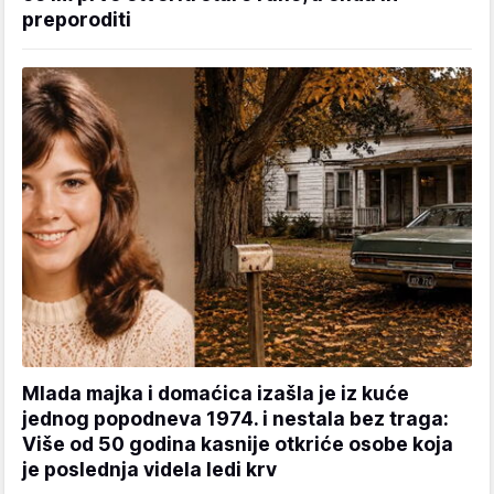
preporoditi
Mlada majka i domaćica izašla je iz kuće
jednog popodneva 1974. i nestala bez traga:
Više od 50 godina kasnije otkriće osobe koja
je poslednja videla ledi krv