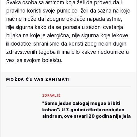
Svaka osoba sa astmom koja želi da proveri da li
pravilno koristi svoje pumpice, želi da sazna na koje
načine može da izbegne okidače napada astme,
nije sigurna kako da se ponaša u sezoni cvetanja
biljaka na koje je alergična, nije sigurna koje lekove
ili dodatke ishrani sme da koristi zbog nekih dugih
zdravstvenih tegoba ili ima bilo kakve nedoumice u
vezi sa svojom bolešću.
MOŽDA ĆE VAS ZANIMATI
ZDRAVLJE
"Samo jedan zalogaj mogao bi biti
koban": U 7. godini otkrila neobičan
sindrom, ove stvari 20 godina nije jela