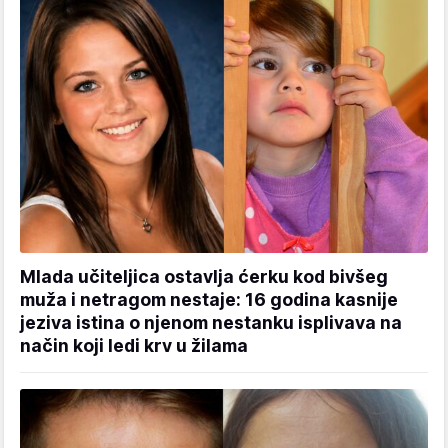
Mlada učiteljica ostavlja ćerku kod bivšeg
muža i netragom nestaje: 16 godina kasnije
jeziva istina o njenom nestanku isplivava na
način koji ledi krv u žilama