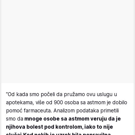
"Od kada smo počeli da pružamo ovu uslugu u
apotekama, više od 900 osoba sa astmom je dobilo
pomoć farmaceuta. Analizom podataka primetili
smo da
mnoge osobe sa astmom veruju da je
njihova bolest pod kontrolom, iako to nije
slučaj.
Kod nekih je uzrok bila nepravilna