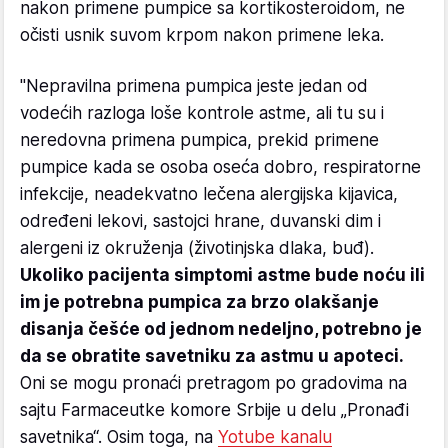
nakon primene pumpice sa kortikosteroidom, ne
očisti usnik suvom krpom nakon primene leka.
"Nepravilna primena pumpica jeste jedan od
vodećih razloga loše kontrole astme, ali tu su i
neredovna primena pumpica, prekid primene
pumpice kada se osoba oseća dobro, respiratorne
infekcije, neadekvatno lečena alergijska kijavica,
određeni lekovi, sastojci hrane, duvanski dim i
alergeni iz okruženja (životinjska dlaka, buđ).
Ukoliko pacijenta simptomi astme bude noću ili
im je potrebna pumpica za brzo olakšanje
disanja češće od jednom nedeljno, potrebno je
da se obratite savetniku za astmu u apoteci.
Oni se mogu pronaći pretragom po gradovima na
sajtu Farmaceutke komore Srbije u delu „Pronađi
savetnika“. Osim toga, na
Yotube kanalu