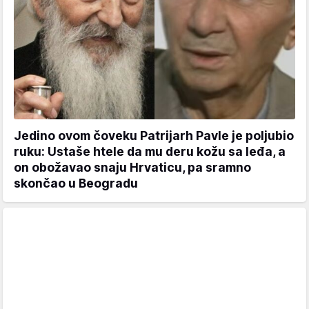
Jedino ovom čoveku Patrijarh Pavle je poljubio
ruku: Ustaše htele da mu deru kožu sa leđa, a
on obožavao snaju Hrvaticu, pa sramno
skončao u Beogradu