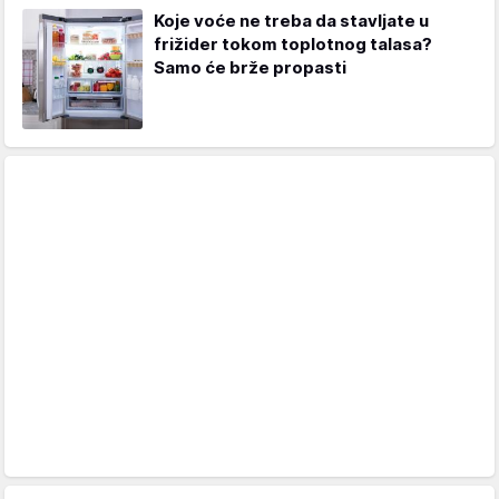
Koje voće ne treba da stavljate u
frižider tokom toplotnog talasa?
Samo će brže propasti