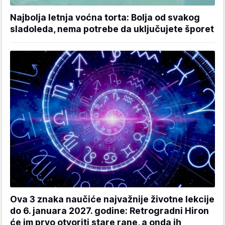
Najbolja letnja voćna torta: Bolja od svakog
sladoleda, nema potrebe da uključujete šporet
Ova 3 znaka naučiće najvažnije životne lekcije
do 6. januara 2027. godine: Retrogradni Hiron
će im prvo otvoriti stare rane, a onda ih