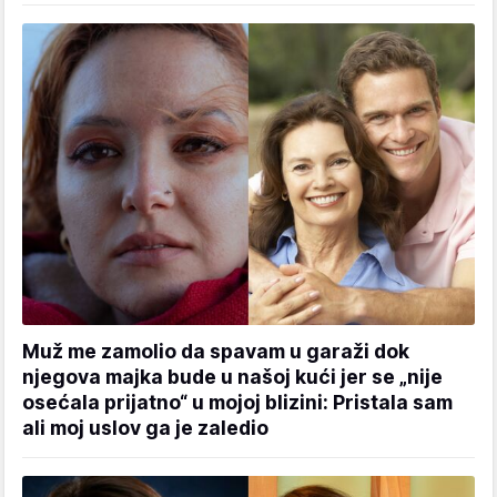
Muž me zamolio da spavam u garaži dok
njegova majka bude u našoj kući jer se „nije
osećala prijatno“ u mojoj blizini: Pristala sam
ali moj uslov ga je zaledio