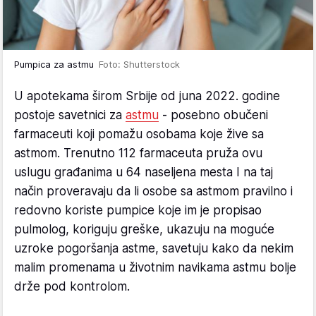
Pumpica za astmu
Foto: Shutterstock
U apotekama širom Srbije od juna 2022. godine
postoje savetnici za
astmu
- posebno obučeni
farmaceuti koji pomažu osobama koje žive sa
astmom. Trenutno 112 farmaceuta pruža ovu
uslugu građanima u 64 naseljena mesta I na taj
način proveravaju da li osobe sa astmom pravilno i
redovno koriste pumpice koje im je propisao
pulmolog, koriguju greške, ukazuju na moguće
uzroke pogoršanja astme, savetuju kako da nekim
malim promenama u životnim navikama astmu bolje
drže pod kontrolom.