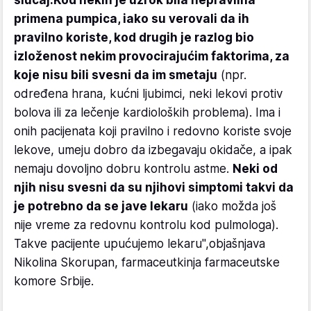
primena pumpica, iako su verovali da ih
pravilno koriste, kod drugih je razlog bio
izloženost nekim provocirajućim faktorima, za
koje nisu bili svesni da im smetaju
(npr.
određena hrana, kućni ljubimci, neki lekovi protiv
bolova ili za lečenje kardioloških problema). Ima i
onih pacijenata koji pravilno i redovno koriste svoje
lekove, umeju dobro da izbegavaju okidače, a ipak
nemaju dovoljno dobru kontrolu astme.
Neki od
njih nisu svesni da su njihovi simptomi takvi da
je potrebno da se jave lekaru
(iako možda još
nije vreme za redovnu kontrolu kod pulmologa).
Takve pacijente upućujemo lekaru",objašnjava
Nikolina Skorupan, farmaceutkinja farmaceutske
komore Srbije.