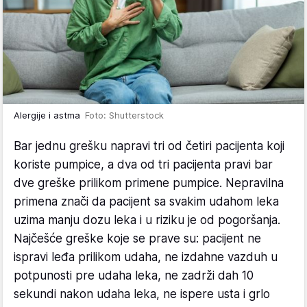
Alergije i astma
Foto: Shutterstock
Bar jednu grešku napravi tri od četiri pacijenta koji
koriste pumpice, a dva od tri pacijenta pravi bar
dve greške prilikom primene pumpice. Nepravilna
primena znači da pacijent sa svakim udahom leka
uzima manju dozu leka i u riziku je od pogoršanja.
Najčešće greške koje se prave su: pacijent ne
ispravi leđa prilikom udaha, ne izdahne vazduh u
potpunosti pre udaha leka, ne zadrži dah 10
sekundi nakon udaha leka, ne ispere usta i grlo