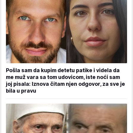
Pošla sam da kupim detetu patike i videla da
me muž vara sa tom udovicom, iste noći sam
joj pisala: Iznova čitam njen odgovor, za sve je
bila u pravu