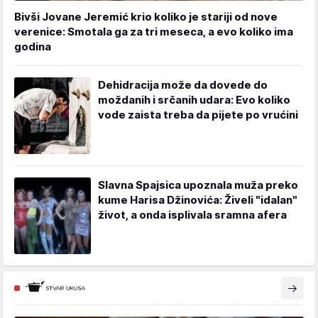
Bivši Jovane Jeremić krio koliko je stariji od nove
verenice: Smotala ga za tri meseca, a evo koliko ima
godina
Dehidracija može da dovede do
moždanih i srčanih udara: Evo koliko
vode zaista treba da pijete po vrućini
Slavna Spajsica upoznala muža preko
kume Harisa Džinovića: Živeli "idalan"
život, a onda isplivala sramna afera