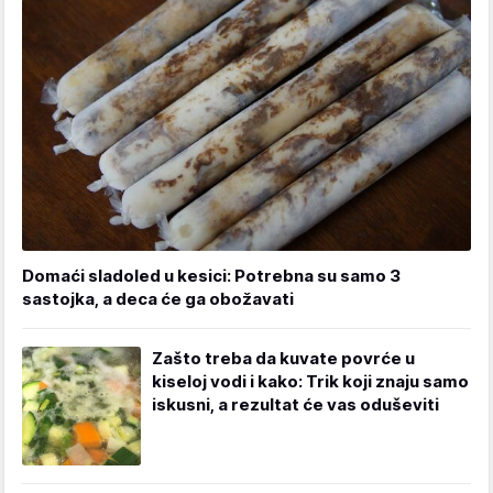
Domaći sladoled u kesici: Potrebna su samo 3
sastojka, a deca će ga obožavati
Zašto treba da kuvate povrće u
kiseloj vodi i kako: Trik koji znaju samo
iskusni, a rezultat će vas oduševiti