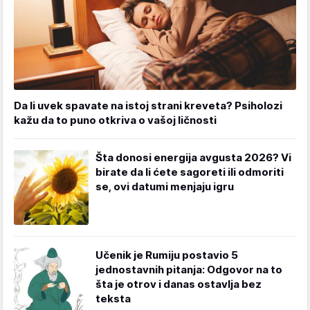
Da li uvek spavate na istoj strani kreveta? Psiholozi
kažu da to puno otkriva o vašoj ličnosti
Šta donosi energija avgusta 2026? Vi
birate da li ćete sagoreti ili odmoriti
se, ovi datumi menjaju igru
Učenik je Rumiju postavio 5
jednostavnih pitanja: Odgovor na to
šta je otrov i danas ostavlja bez
teksta