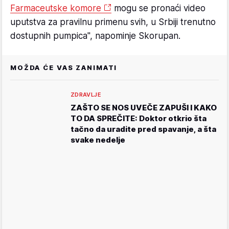
Farmaceutske komore
mogu se pronaći video
uputstva za pravilnu primenu svih, u Srbiji trenutno
dostupnih pumpica", napominje Skorupan.
MOŽDA ĆE VAS ZANIMATI
ZDRAVLJE
ZAŠTO SE NOS UVEČE ZAPUŠI I KAKO
TO DA SPREČITE: Doktor otkrio šta
tačno da uradite pred spavanje, a šta
svake nedelje