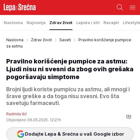
Naslovna
Najnovije
Zdrav život
Lepota i stil
Recepti
Lifestyl
Naslovna
Zdrav život
Saveti
Pravilno korišćenje pumpice
za astmu
Pravilno korišćenje pumpice za astmu:
Ljudi nisu ni svesni da zbog ovih grešaka
pogoršavaju simptome
Brojni ljudi koriste pumpicu za astmu, ali mnogi i
šrave greške a da toga nisu svesni. Evo šta
savetuju farmaceuti.
Radmila Ilić
Objavljeno 06.05.2025. 12:21h
Dodajte Lepa & Srećna u vaš Google izbor