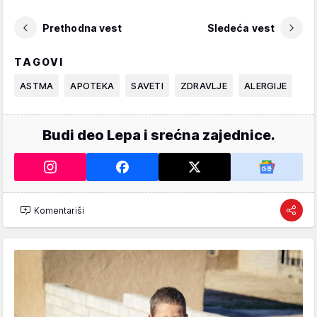
Prethodna vest
Sledeća vest
TAGOVI
ASTMA
APOTEKA
SAVETI
ZDRAVLJE
ALERGIJE
Budi deo Lepa i srećna zajednice.
Komentariši