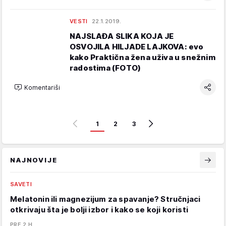
VESTI
22.1.2019.
NAJSLAĐA SLIKA KOJA JE
OSVOJILA HILJADE LAJKOVA: evo
kako Praktična žena uživa u snežnim
radostima (FOTO)
Komentariši
1
2
3
NAJNOVIJE
SAVETI
Melatonin ili magnezijum za spavanje? Stručnjaci
otkrivaju šta je bolji izbor i kako se koji koristi
PRE 2 H