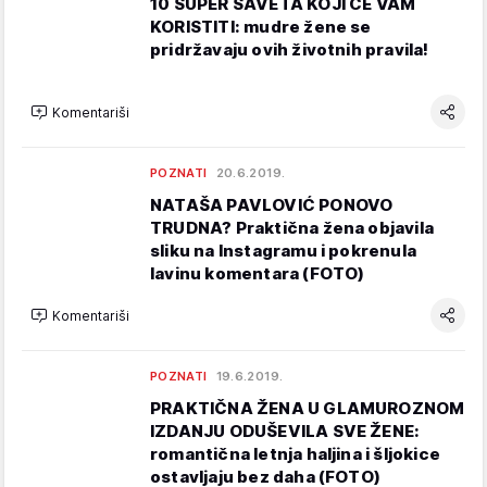
10 SUPER SAVETA KOJI ĆE VAM
KORISTITI: mudre žene se
pridržavaju ovih životnih pravila!
Komentariši
POZNATI
20.6.2019.
NATAŠA PAVLOVIĆ PONOVO
TRUDNA? Praktična žena objavila
sliku na Instagramu i pokrenula
lavinu komentara (FOTO)
Komentariši
POZNATI
19.6.2019.
PRAKTIČNA ŽENA U GLAMUROZNOM
IZDANJU ODUŠEVILA SVE ŽENE:
romantična letnja haljina i šljokice
ostavljaju bez daha (FOTO)