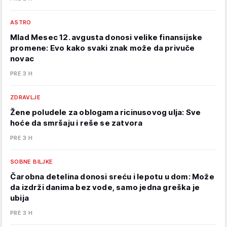
ASTRO
Mlad Mesec 12. avgusta donosi velike finansijske
promene: Evo kako svaki znak može da privuče
novac
PRE 3 H
ZDRAVLJE
Žene poludele za oblogama ricinusovog ulja: Sve
hoće da smršaju i reše se zatvora
PRE 3 H
SOBNE BILJKE
Čarobna detelina donosi sreću i lepotu u dom: Može
da izdrži danima bez vode, samo jedna greška je
ubija
PRE 3 H