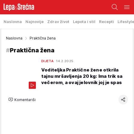
Naslovna
Najnovije
Zdrav život
Lepota i stil
Recepti
Lifestyl
Naslovna
Praktična žena
#
Praktična žena
DIJETA
14.2.2025.
Voditeljka Praktične žene otkrila
tajnu mršavljenja 20 kg: Ima trik sa
večerom, a ovaj jelovnik joj je spas
Komentariši