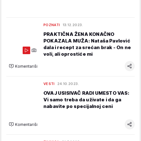
POZNATI
13.12.2023.
PRAKTIČNA ŽENA KONAČNO
POKAZALA MUŽA: Nataša Pavlović
dala i recept za srećan brak - On ne
voli, ali oprostiće mi
Komentariši
VESTI
24.10.2023.
OVAJ USISIVAČ RADI UMESTO VAS:
Vi samo treba da uživate i da ga
nabavite po specijalnoj ceni
Komentariši