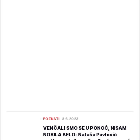
POZNATI
8.6.2023.
VENČALI SMO SE U PONOĆ, NISAM
NOSILA BELO: Nataša Pavlović