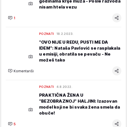
godinama krije muža - Posle razvoda
nisam htela vezu
1
POZNATI
18.2.2023.
"OVO NIJE U REDU, PUSTI ME DA
IDEM": Nataša Pavlović se rasplakala
u emisiji, obratila se pevaču - Ne
možeš tako
Komentariši
POZNATI
4.8.2022.
PRAKTIČNA ŽENA U
"BEZOBRAZNOJ" HALJINI: Izazovan
model koji ne bi svaka žena smela da
obuče!
5