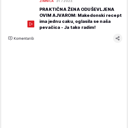
ZIMNICA
31.7.2023.
PRAKTIČNA ŽENA ODUŠEVLJENA
OVIM AJVAROM: Makedonski recept
ima jednu caku, oglasila se naša
pevačica - Ja tako radim!
Komentariši