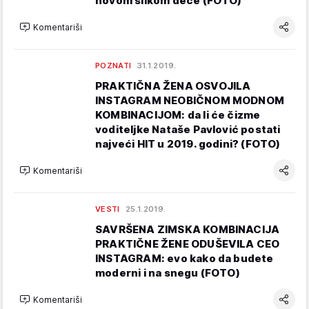
novom slikom dece (FOTO)
Komentariši
POZNATI
31.1.2019.
PRAKTIČNA ŽENA OSVOJILA
INSTAGRAM NEOBIČNOM MODNOM
KOMBINACIJOM: da li će čizme
voditeljke Nataše Pavlović postati
najveći HIT u 2019. godini? (FOTO)
Komentariši
VESTI
25.1.2019.
SAVRŠENA ZIMSKA KOMBINACIJA
PRAKTIČNE ŽENE ODUŠEVILA CEO
INSTAGRAM: evo kako da budete
moderni i na snegu (FOTO)
Komentariši