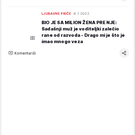
LJUBAVNE PRIČE
6.7.2022.
BIO JE SA MILION ŽENA PRE NJE:
Sadašnji muž je voditeljki zalečio
rane od razvoda - Drago mi je što je
imao mnogo veza
Komentariši