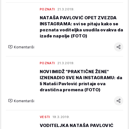
POZNATI
21.3.2019.
NATAŠA PAVLOVIĆ OPET ZVEZDA
INSTAGRAMA: svi se pitaju kako se
poznata voditeljka usudila ovakva da
izađe napolje (FOTO)
Komentariši
POZNATI
21.3.2019.
NOVI IMIDŽ "PRAKTIČNE ŽENE"
IZNENADIO SVE NA INSTAGRAMU: da
li Nataši Pavlović pristaje ova
drastična promena (FOTO)
Komentariši
VESTI
19.3.2019.
VODITELJKA NATAŠA PAVLOVIĆ