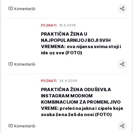
Komentariši
POZNATI
15.5.2019.
PRAKTIČNA ŽENA U
NAJPOPULARNIJOJ BOJI SVIH
VREMENA: ova nijansa svima stoji i
ide uz sve (FOTO)
Komentariši
POZNATI
24.4.2019.
PRAKTIČNA ŽENA ODUŠEVILA
INSTAGRAM MODNOM
KOMBINACIJOM ZA PROMENLJIVO
VREME: prolećna jakna i cipele koje
svaka žena želi da nosi (FOTO)
Komentariši