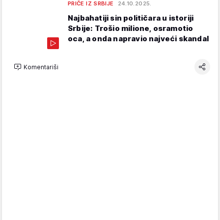
PRIČE IZ SRBIJE
24.10.2025.
Najbahatiji sin političara u istoriji
Srbije: Trošio milione, osramotio
oca, a onda napravio najveći skandal
Komentariši