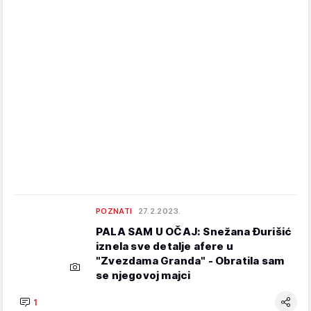
POZNATI
27.2.2023.
PALA SAM U OČAJ: Snežana Đurišić
iznela sve detalje afere u
"Zvezdama Granda" - Obratila sam
se njegovoj majci
1