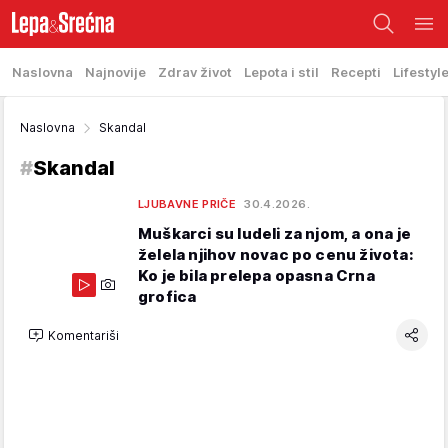
Naslovna
Najnovije
Zdrav život
Lepota i stil
Recepti
Lifestyl
Naslovna
Skandal
#
Skandal
LJUBAVNE PRIČE
30.4.2026.
Muškarci su ludeli za njom, a ona je
želela njihov novac po cenu života:
Ko je bila prelepa opasna Crna
grofica
Komentariši