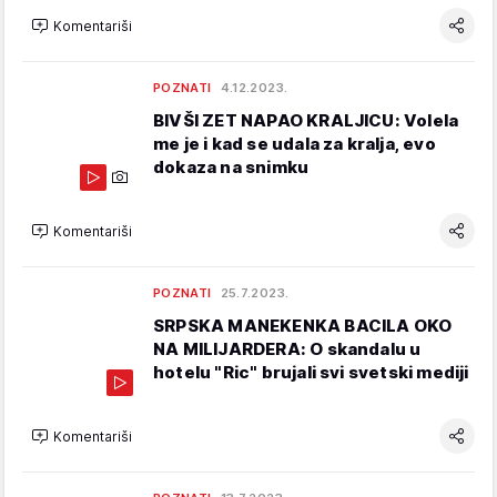
Komentariši
POZNATI
4.12.2023.
BIVŠI ZET NAPAO KRALJICU: Volela
me je i kad se udala za kralja, evo
dokaza na snimku
Komentariši
POZNATI
25.7.2023.
SRPSKA MANEKENKA BACILA OKO
NA MILIJARDERA: O skandalu u
hotelu "Ric" brujali svi svetski mediji
Komentariši