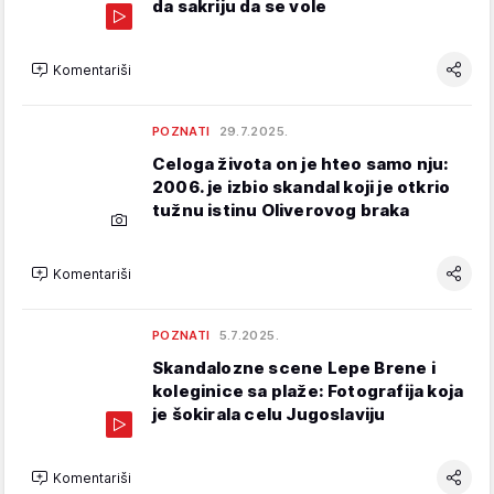
da sakriju da se vole
Komentariši
POZNATI
29.7.2025.
Celoga života on je hteo samo nju:
2006. je izbio skandal koji je otkrio
tužnu istinu Oliverovog braka
Komentariši
POZNATI
5.7.2025.
Skandalozne scene Lepe Brene i
koleginice sa plaže: Fotografija koja
je šokirala celu Jugoslaviju
Komentariši