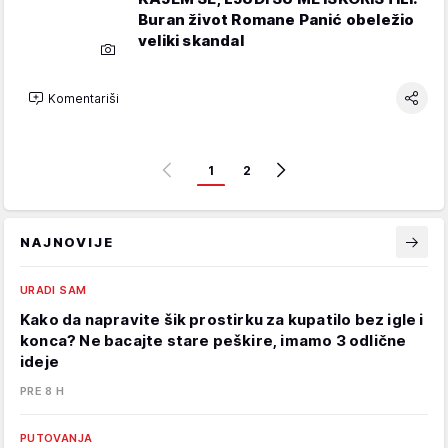
Buran život Romane Panić obeležio
veliki skandal
Komentariši
1
2
NAJNOVIJE
URADI SAM
Kako da napravite šik prostirku za kupatilo bez igle i
konca? Ne bacajte stare peškire, imamo 3 odlične
ideje
PRE 8 H
PUTOVANJA