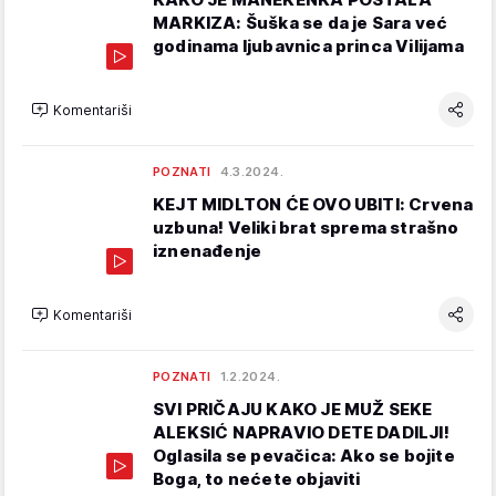
MARKIZA: Šuška se da je Sara već
godinama ljubavnica princa Vilijama
Komentariši
POZNATI
4.3.2024.
KEJT MIDLTON ĆE OVO UBITI: Crvena
uzbuna! Veliki brat sprema strašno
iznenađenje
Komentariši
POZNATI
1.2.2024.
SVI PRIČAJU KAKO JE MUŽ SEKE
ALEKSIĆ NAPRAVIO DETE DADILJI!
Oglasila se pevačica: Ako se bojite
Boga, to nećete objaviti