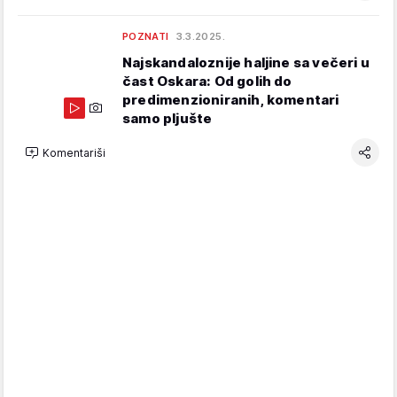
POZNATI
3.3.2025.
Najskandaloznije haljine sa večeri u
čast Oskara: Od golih do
predimenzioniranih, komentari
samo pljušte
Komentariši