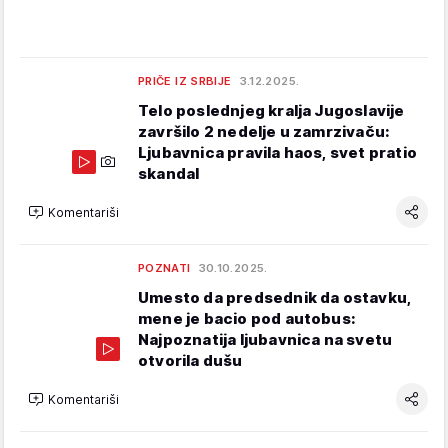
PRIČE IZ SRBIJE
3.12.2025.
Telo poslednjeg kralja Jugoslavije
završilo 2 nedelje u zamrzivaču:
Ljubavnica pravila haos, svet pratio
skandal
Komentariši
POZNATI
30.10.2025.
Umesto da predsednik da ostavku,
mene je bacio pod autobus:
Najpoznatija ljubavnica na svetu
otvorila dušu
Komentariši