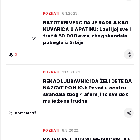
POZNATI
6.1.2023.
RAZOTKRIVENO DA JE RADILA KAO
KUVARICA U APATINU: Uzeli joj sve i
tražili 50.000 evra, zbog skandala
pobegla iz Srbije
2
POZNATI
21.9.2022.
REKAO LJUBAVNICI DA ŽELI DETE DA
NAZOVE PO NJOJ: Pevač u centru
skandala zbog 4 afere, i to sve dok
mu je žena trudna
Komentariši
POZNATI
8.8.2022.
KAJEM SE, LJUDI SU ME ISKORISTILI: