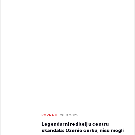
POZNATI
26.9.2025.
Legendarni reditelj u centru
skandala: Oženio ćerku, nisu mogli