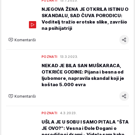
POZNATI
13.7.2023.
NJEGOVA ŽENA JE OTKRILA ISTINU O
SKANDALU, SAD ČUVA PORODICU:
Voditelj tražio erotske slike, završio
na psihijatriji
Komentariši
POZNATI
13.3.2023.
NEKAD JE BILA SAN MUŠKARACA,
OTKRIĆE GODINE: Pijana i besna od
ljubomore, napravila skandal koji je
koštao 5.000 evra
Komentariši
POZNATI
4.3.2023.
UŠLA JE U SOBU I SAMO PITALA "ŠTA
JE OVO?": Vesna i Đole Đogani o
porodičnoj drami - Videla sam kako