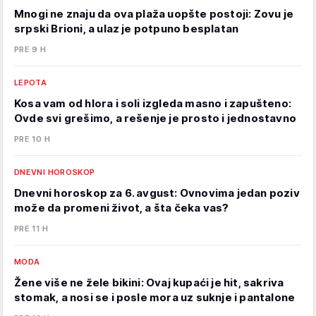
Mnogi ne znaju da ova plaža uopšte postoji: Zovu je
srpski Brioni, a ulaz je potpuno besplatan
PRE 9 H
LEPOTA
Kosa vam od hlora i soli izgleda masno i zapušteno:
Ovde svi grešimo, a rešenje je prosto i jednostavno
PRE 10 H
DNEVNI HOROSKOP
Dnevni horoskop za 6. avgust: Ovnovima jedan poziv
može da promeni život, a šta čeka vas?
PRE 11 H
MODA
Žene više ne žele bikini: Ovaj kupaći je hit, sakriva
stomak, a nosi se i posle mora uz suknje i pantalone