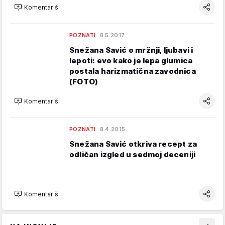
Komentariši
POZNATI
8.5.2017.
Snežana Savić o mržnji, ljubavi i
lepoti: evo kako je lepa glumica
postala harizmatična zavodnica
(FOTO)
Komentariši
POZNATI
8.4.2015.
Snežana Savić otkriva recept za
odličan izgled u sedmoj deceniji
Komentariši