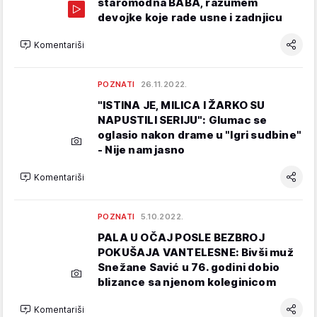
staromodna BABA, razumem
devojke koje rade usne i zadnjicu
Komentariši
POZNATI
26.11.2022.
"ISTINA JE, MILICA I ŽARKO SU
NAPUSTILI SERIJU": Glumac se
oglasio nakon drame u "Igri sudbine"
- Nije nam jasno
Komentariši
POZNATI
5.10.2022.
PALA U OČAJ POSLE BEZBROJ
POKUŠAJA VANTELESNE: Bivši muž
Snežane Savić u 76. godini dobio
blizance sa njenom koleginicom
Komentariši