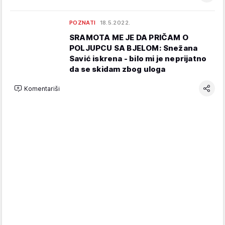
POZNATI
18.5.2022.
SRAMOTA ME JE DA PRIČAM O
POLJUPCU SA BJELOM: Snežana
Savić iskrena - bilo mi je neprijatno
da se skidam zbog uloga
Komentariši