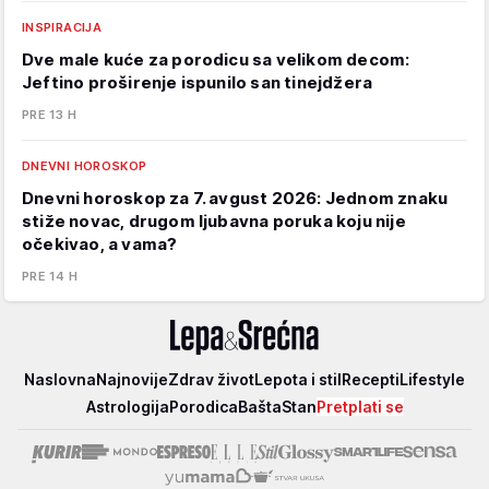
INSPIRACIJA
Dve male kuće za porodicu sa velikom decom:
Jeftino proširenje ispunilo san tinejdžera
PRE 13 H
DNEVNI HOROSKOP
Dnevni horoskop za 7. avgust 2026: Jednom znaku
stiže novac, drugom ljubavna poruka koju nije
očekivao, a vama?
PRE 14 H
Lepa
Naslovna
Najnovije
Zdrav život
Lepota i stil
Recepti
Lifestyle
i
Astrologija
Porodica
Bašta
Stan
Pretplati se
srećna