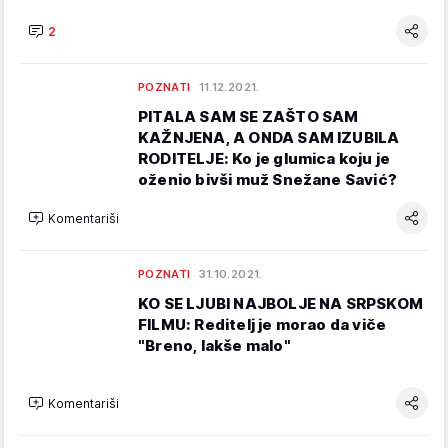
2
POZNATI
11.12.2021.
PITALA SAM SE ZAŠTO SAM
KAŽNJENA, A ONDA SAM IZUBILA
RODITELJE: Ko je glumica koju je
oženio bivši muž Snežane Savić?
Komentariši
POZNATI
31.10.2021.
KO SE LJUBI NAJBOLJE NA SRPSKOM
FILMU: Reditelj je morao da viče
"Breno, lakše malo"
Komentariši