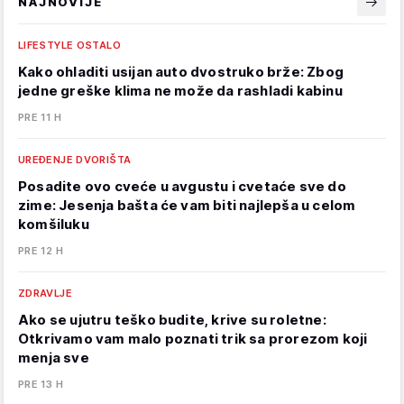
NAJNOVIJE
LIFESTYLE OSTALO
Kako ohladiti usijan auto dvostruko brže: Zbog
jedne greške klima ne može da rashladi kabinu
PRE 11 H
UREĐENJE DVORIŠTA
Posadite ovo cveće u avgustu i cvetaće sve do
zime: Jesenja bašta će vam biti najlepša u celom
komšiluku
PRE 12 H
ZDRAVLJE
Ako se ujutru teško budite, krive su roletne:
Otkrivamo vam malo poznati trik sa prorezom koji
menja sve
PRE 13 H