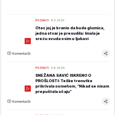
POZNATI
6.3.2025.
Otac joj je branio da bude glumica,
jedna stvar je presudila: Imala je
sreću svuda osim u ljubavi
Komentariši
POZNATI
5.6.2024.
SNEŽANA SAVIĆ ISKRENO O
PROŠLOSTI: Teške trenutke
prikrivala osmehom, "Nikad se nisam
prepuštala očaju"
Komentariši