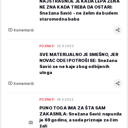
NAJSTRAŠNIJE JE KADA LEPA ŽENA
NE ZNA KADA TREBA DA OSTARI:
Snežana Savić - ne želim da budem
staromodna baba
Komentariši
POZNATI
23.3.2022.
SVE MATERIJALNO JE SMEŠNO, JER
NOVAC ODE I POTROŠI SE: Snežana
Savić se ne kaje zbog odbijenih
uloga
Komentariši
POZNATI
19.3.2022.
PUNO TOGA IMA ZA ŠTA SAM
ZAKASNILA: Snežana Savić napunila
je 69 godina, a sada priznaje za čim
žali