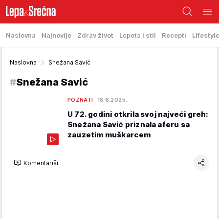
Naslovna
Najnovije
Zdrav život
Lepota i stil
Recepti
Lifestyl
Naslovna
Snežana Savić
#
Snežana Savić
POZNATI
18.6.2025.
U 72. godini otkrila svoj najveći greh:
Snežana Savić priznala aferu sa
zauzetim muškarcem
Komentariši