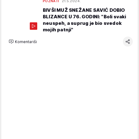
POZNATI
21.5.2024.
BIVŠI MUŽ SNEŽANE SAVIĆ DOBIO
BLIZANCE U 76. GODINI: "Boli svaki
neuspeh, a suprug je bio svedok
mojih patnji"
Komentariši