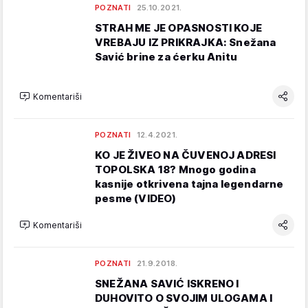
POZNATI
25.10.2021.
STRAH ME JE OPASNOSTI KOJE
VREBAJU IZ PRIKRAJKA: Snežana
Savić brine za ćerku Anitu
Komentariši
POZNATI
12.4.2021.
KO JE ŽIVEO NA ČUVENOJ ADRESI
TOPOLSKA 18? Mnogo godina
kasnije otkrivena tajna legendarne
pesme (VIDEO)
Komentariši
POZNATI
21.9.2018.
SNEŽANA SAVIĆ ISKRENO I
DUHOVITO O SVOJIM ULOGAMA I