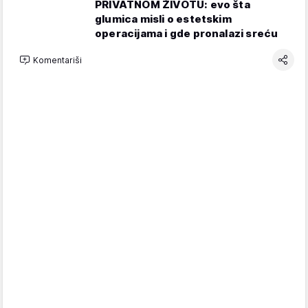
PRIVATNOM ŽIVOTU: evo šta
glumica misli o estetskim
operacijama i gde pronalazi sreću
Komentariši