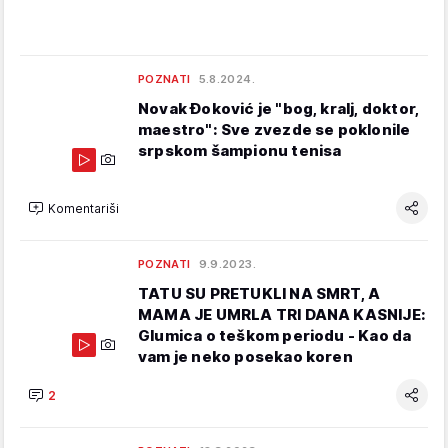
POZNATI
5.8.2024.
Novak Đoković je "bog, kralj, doktor,
maestro": Sve zvezde se poklonile
srpskom šampionu tenisa
Komentariši
POZNATI
9.9.2023.
TATU SU PRETUKLI NA SMRT, A
MAMA JE UMRLA TRI DANA KASNIJE:
Glumica o teškom periodu - Kao da
vam je neko posekao koren
2