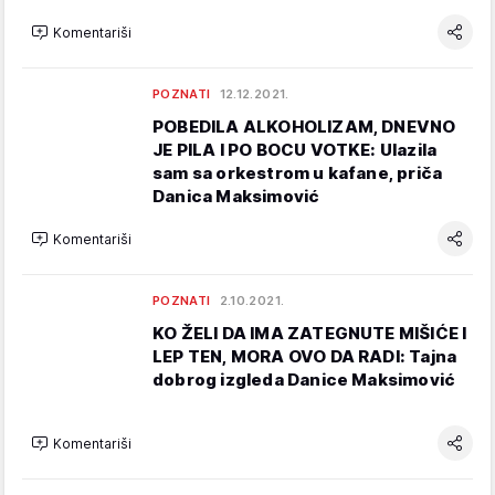
Komentariši
POZNATI
12.12.2021.
POBEDILA ALKOHOLIZAM, DNEVNO
JE PILA I PO BOCU VOTKE: Ulazila
sam sa orkestrom u kafane, priča
Danica Maksimović
Komentariši
POZNATI
2.10.2021.
KO ŽELI DA IMA ZATEGNUTE MIŠIĆE I
LEP TEN, MORA OVO DA RADI: Tajna
dobrog izgleda Danice Maksimović
Komentariši