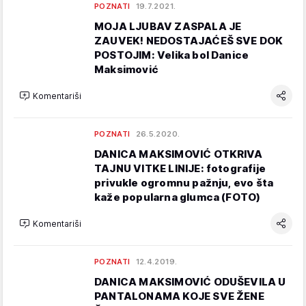
POZNATI
19.7.2021.
MOJA LJUBAV ZASPALA JE
ZAUVEK! NEDOSTAJAĆEŠ SVE DOK
POSTOJIM: Velika bol Danice
Maksimović
Komentariši
POZNATI
26.5.2020.
DANICA MAKSIMOVIĆ OTKRIVA
TAJNU VITKE LINIJE: fotografije
privukle ogromnu pažnju, evo šta
kaže popularna glumca (FOTO)
Komentariši
POZNATI
12.4.2019.
DANICA MAKSIMOVIĆ ODUŠEVILA U
PANTALONAMA KOJE SVE ŽENE