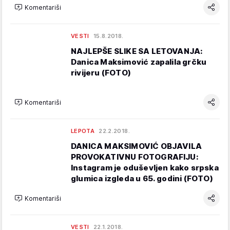
Komentariši
VESTI
15.8.2018.
NAJLEPŠE SLIKE SA LETOVANJA:
Danica Maksimović zapalila grčku
rivijeru (FOTO)
Komentariši
LEPOTA
22.2.2018.
DANICA MAKSIMOVIĆ OBJAVILA
PROVOKATIVNU FOTOGRAFIJU:
Instagram je oduševljen kako srpska
glumica izgleda u 65. godini (FOTO)
Komentariši
VESTI
22.1.2018.