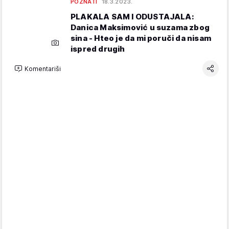
POZNATI
18.3.2023.
PLAKALA SAM I ODUSTAJALA:
Danica Maksimović u suzama zbog
sina - Hteo je da mi poruči da nisam
ispred drugih
Komentariši