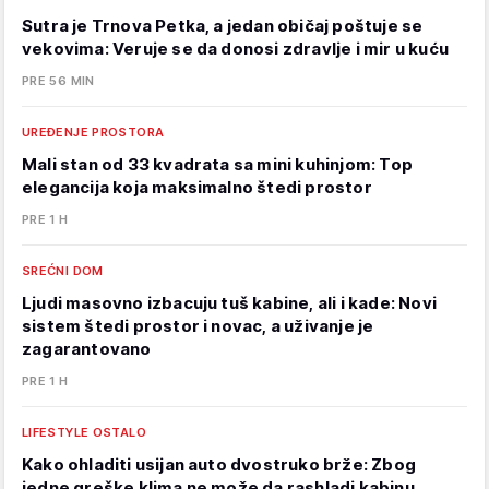
Sutra je Trnova Petka, a jedan običaj poštuje se
vekovima: Veruje se da donosi zdravlje i mir u kuću
PRE 56 MIN
UREĐENJE PROSTORA
Mali stan od 33 kvadrata sa mini kuhinjom: Top
elegancija koja maksimalno štedi prostor
PRE 1 H
SREĆNI DOM
Ljudi masovno izbacuju tuš kabine, ali i kade: Novi
sistem štedi prostor i novac, a uživanje je
zagarantovano
PRE 1 H
LIFESTYLE OSTALO
Kako ohladiti usijan auto dvostruko brže: Zbog
jedne greške klima ne može da rashladi kabinu