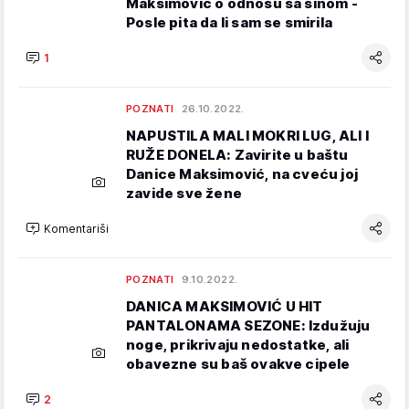
Maksimović o odnosu sa sinom -
Posle pita da li sam se smirila
1
POZNATI
26.10.2022.
NAPUSTILA MALI MOKRI LUG, ALI I
RUŽE DONELA: Zavirite u baštu
Danice Maksimović, na cveću joj
zavide sve žene
Komentariši
POZNATI
9.10.2022.
DANICA MAKSIMOVIĆ U HIT
PANTALONAMA SEZONE: Izdužuju
noge, prikrivaju nedostatke, ali
obavezne su baš ovakve cipele
2