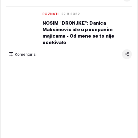
POZNATI
22.9.2022.
NOSIM "DRONJKE": Danica
Maksimović ide u pocepanim
majicama - Od mene se to nije
očekivalo
Komentariši