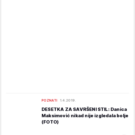
POZNATI
1.4.2019.
DESETKA ZA SAVRŠENI STIL: Danica
Maksimović nikad nije izgledala bolje
(FOTO)