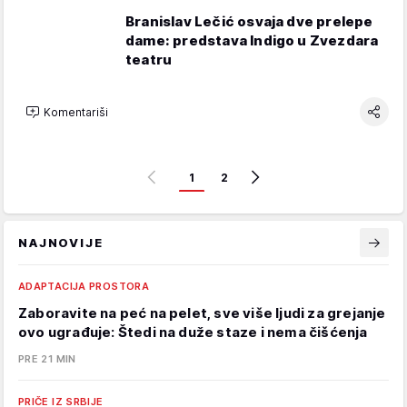
Branislav Lečić osvaja dve prelepe
dame: predstava Indigo u Zvezdara
teatru
Komentariši
1
2
NAJNOVIJE
ADAPTACIJA PROSTORA
Zaboravite na peć na pelet, sve više ljudi za grejanje
ovo ugrađuje: Štedi na duže staze i nema čišćenja
PRE 21 MIN
PRIČE IZ SRBIJE