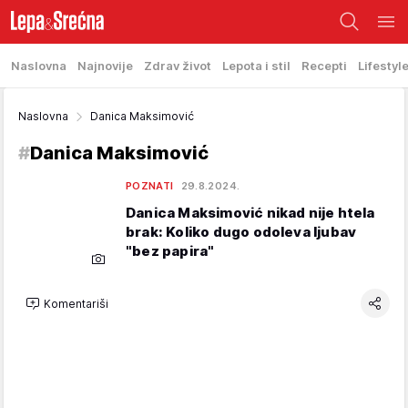
Naslovna
Najnovije
Zdrav život
Lepota i stil
Recepti
Lifestyl
Naslovna
Danica Maksimović
#
Danica Maksimović
POZNATI
29.8.2024.
Danica Maksimović nikad nije htela
brak: Koliko dugo odoleva ljubav
"bez papira"
Komentariši