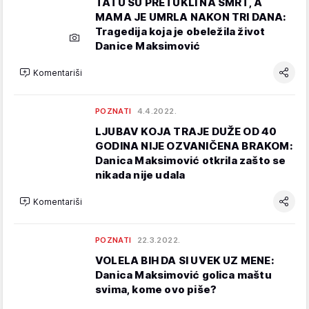
TATU SU PRETUKLI NA SMRT, A
MAMA JE UMRLA NAKON TRI DANA:
Tragedija koja je obeležila život
Danice Maksimović
Komentariši
POZNATI
4.4.2022.
LJUBAV KOJA TRAJE DUŽE OD 40
GODINA NIJE OZVANIČENA BRAKOM:
Danica Maksimović otkrila zašto se
nikada nije udala
Komentariši
POZNATI
22.3.2022.
VOLELA BIH DA SI UVEK UZ MENE:
Danica Maksimović golica maštu
svima, kome ovo piše?