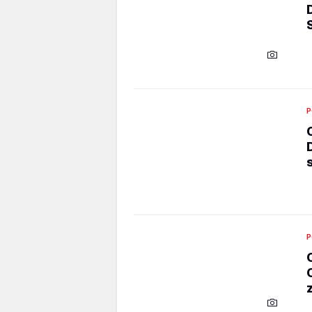
P
s
P