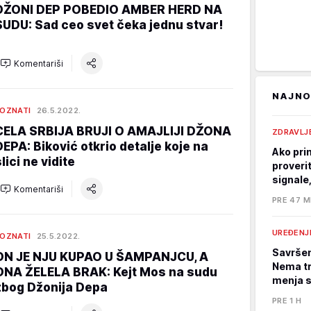
DŽONI DEP POBEDIO AMBER HERD NA
SUDU: Sad ceo svet čeka jednu stvar!
Komentariši
NAJNO
OZNATI
26.5.2022.
CELA SRBIJA BRUJI O AMAJLIJI DŽONA
ZDRAVLJ
DEPA: Biković otkrio detalje koje na
Ako pri
lici ne vidite
proverit
signale,
Komentariši
PRE 47 M
UREĐENJ
OZNATI
25.5.2022.
Savršen
ON JE NJU KUPAO U ŠAMPANJCU, A
Nema tr
ONA ŽELELA BRAK: Kejt Mos na sudu
menja 
zbog Džonija Depa
PRE 1 H