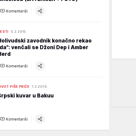
Komentariši
ESTI
5.2.2015.
Holivudski zavodnik konačno rekao
"da": venčali se Džoni Dep i Amber
Herd
Komentariši
IVOT PIŠE PRIČE
1.2.2014.
Srpski kuvar u Bakuu
Komentariši