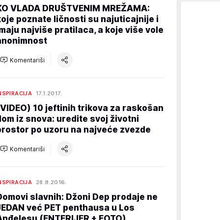
KO VLADA DRUŠTVENIM MREŽAMA:
koje poznate ličnosti su najuticajnije i
imaju najviše pratilaca, a koje više vole
anonimnost
Komentariši
NSPIRACIJA
17.1.2017.
(VIDEO) 10 jeftinih trikova za raskošan
dom iz snova: uredite svoj životni
prostor po uzoru na najveće zvezde
Komentariši
NSPIRACIJA
28.9.2016.
Domovi slavnih: Džoni Dep prodaje ne
JEDAN već PET penthausa u Los
Anđelesu (ENTERIJER + FOTO)