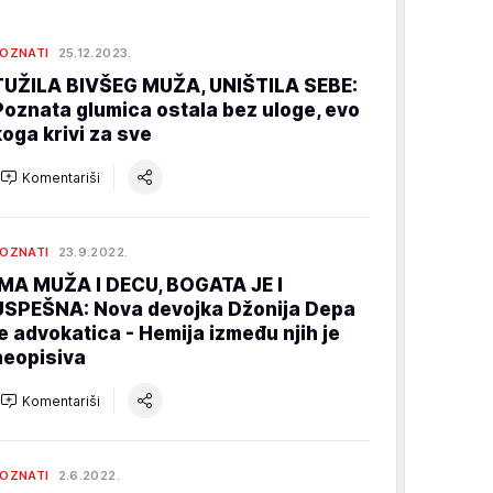
OZNATI
25.12.2023.
TUŽILA BIVŠEG MUŽA, UNIŠTILA SEBE:
Poznata glumica ostala bez uloge, evo
koga krivi za sve
Komentariši
OZNATI
23.9.2022.
IMA MUŽA I DECU, BOGATA JE I
USPEŠNA: Nova devojka Džonija Depa
je advokatica - Hemija između njih je
neopisiva
Komentariši
OZNATI
2.6.2022.