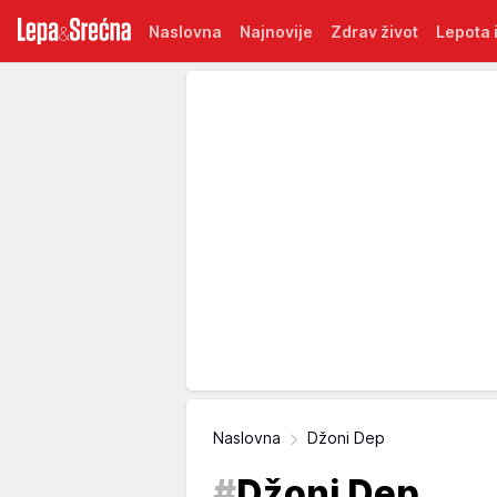
Naslovna
Najnovije
Zdrav život
Lepota i
Naslovna
Džoni Dep
#
Džoni Dep