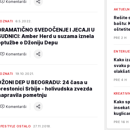
Komentariši
AKTUELN
Rešite 
OZNATI
6.5.2022.
baštu: 
oštetit
DRAMATIČNO SVEDOČENJE I JECAJI U
SUDNICI: Amber Herd u suzama iznela
PRE 2 H
optužbe o Džoniju Depu
ENTERIJE
Komentariši
Kako iza
svaku p
olakšat
OZNATI
19.10.2021.
PRE 4 H
DŽONI DEP U BEOGRADU: 24 časa u
prestonici Srbije - holivudska zvezda
KREATIVN
napravila pometnju
Kako spa
Komentariši
insekata
kuglica
PRE 16 H
IFESTYLE OSTALO
27.11.2018.