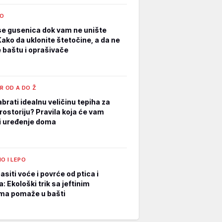
O
se gusenica dok vam ne unište
Kako da uklonite štetočine, a da ne
e baštu i oprašivače
R OD A DO Ž
brati idealnu veličinu tepiha za
rostoriju? Pravila koja će vam
i uređenje doma
O I LEPO
siti voće i povrće od ptica i
: Ekološki trik sa jeftinim
ma pomaže u bašti