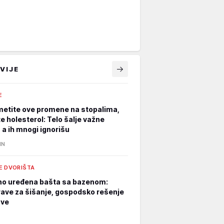
VIJE
E
metite ove promene na stopalima,
e holesterol: Telo šalje važne
 a ih mnogi ignorišu
IN
E DVORIŠTA
o uređena bašta sa bazenom:
ave za šišanje, gospodsko rešenje
sve