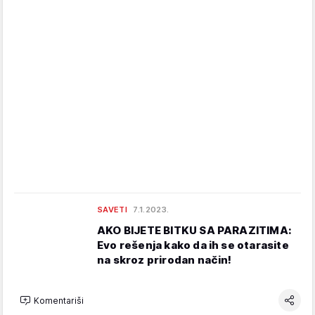
SAVETI
7.1.2023.
AKO BIJETE BITKU SA PARAZITIMA:
Evo rešenja kako da ih se otarasite
na skroz prirodan način!
Komentariši