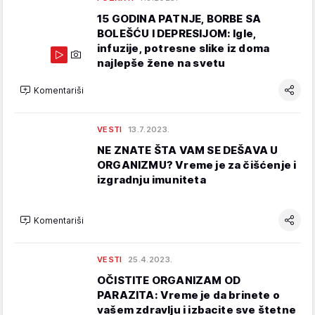
15 GODINA PATNJE, BORBE SA
BOLEŠĆU I DEPRESIJOM: Igle,
infuzije, potresne slike iz doma
najlepše žene na svetu
Komentariši
VESTI
13.7.2023.
NE ZNATE ŠTA VAM SE DEŠAVA U
ORGANIZMU? Vreme je za čišćenje i
izgradnju imuniteta
Komentariši
VESTI
25.4.2023.
OČISTITE ORGANIZAM OD
PARAZITA: Vreme je da brinete o
vašem zdravlju i izbacite sve štetne