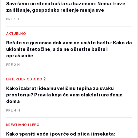
Savršeno uređena bašta sa bazenom: Nema trave
za šišanje, gospodsko rešenje menja sve
PRE 1 H
AKTUELNO
Rešite se gusenica dok vam ne unište baštu: Kako da
uklonite štetočine, a da ne oštetite baštu i
oprašivače
PRE 2 H
ENTERIJER OD A DO Ž
Kako izabrati idealnu veličinu tepiha za svaku
prostoriju? Pravila koja će vam olakšati uređenje
doma
PRE 4 H
KREATIVNO I LEPO
Kako spasiti voće i povrće od ptica i insekata: