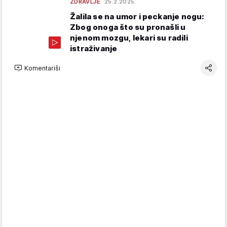
ZDRAVLJE
25.2.2025.
Žalila se na umor i peckanje nogu:
Zbog onoga što su pronašli u
njenom mozgu, lekari su radili
istraživanje
Komentariši