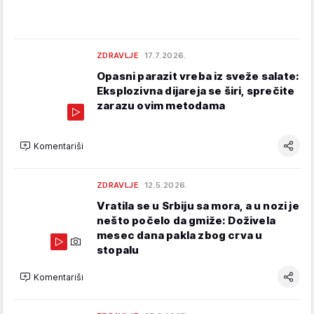
ZDRAVLJE
17.7.2026.
Opasni parazit vreba iz sveže salate:
Eksplozivna dijareja se širi, sprečite
zarazu ovim metodama
Komentariši
ZDRAVLJE
12.5.2026.
Vratila se u Srbiju sa mora, a u nozi je
nešto počelo da gmiže: Doživela
mesec dana pakla zbog crva u
stopalu
Komentariši