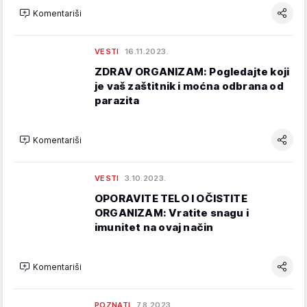
Komentariši
VESTI
16.11.2023.
ZDRAV ORGANIZAM: Pogledajte koji
je vaš zaštitnik i moćna odbrana od
parazita
Komentariši
VESTI
3.10.2023.
OPORAVITE TELO I OČISTITE
ORGANIZAM: Vratite snagu i
imunitet na ovaj način
Komentariši
POZNATI
7.8.2023.