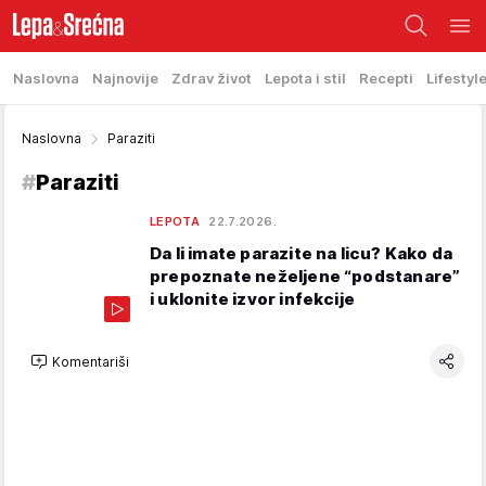
Naslovna
Najnovije
Zdrav život
Lepota i stil
Recepti
Lifestyl
Naslovna
Paraziti
#
Paraziti
LEPOTA
22.7.2026.
Da li imate parazite na licu? Kako da
prepoznate neželjene “podstanare”
i uklonite izvor infekcije
Komentariši