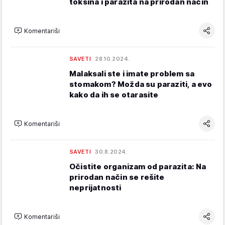
toksina i parazita na prirodan način
Komentariši
SAVETI
28.10.2024.
Malaksali ste i imate problem sa
stomakom? Možda su paraziti, a evo
kako da ih se otarasite
Komentariši
SAVETI
30.8.2024.
Očistite organizam od parazita: Na
prirodan način se rešite
neprijatnosti
Komentariši