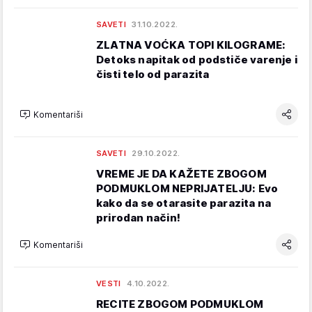
SAVETI
31.10.2022.
ZLATNA VOĆKA TOPI KILOGRAME:
Detoks napitak od podstiče varenje i
čisti telo od parazita
Komentariši
SAVETI
29.10.2022.
VREME JE DA KAŽETE ZBOGOM
PODMUKLOM NEPRIJATELJU: Evo
kako da se otarasite parazita na
prirodan način!
Komentariši
VESTI
4.10.2022.
RECITE ZBOGOM PODMUKLOM