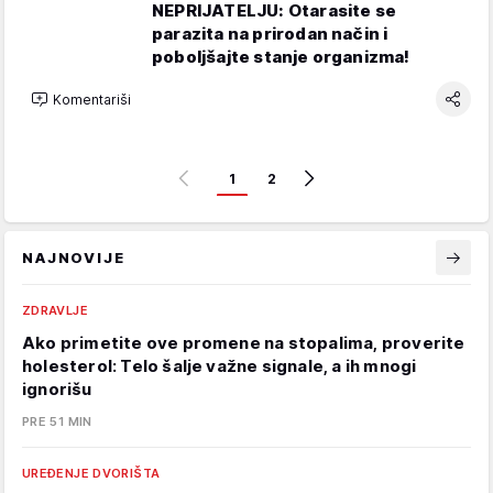
NEPRIJATELJU: Otarasite se
parazita na prirodan način i
poboljšajte stanje organizma!
Komentariši
1
2
NAJNOVIJE
ZDRAVLJE
Ako primetite ove promene na stopalima, proverite
holesterol: Telo šalje važne signale, a ih mnogi
ignorišu
PRE 51 MIN
UREĐENJE DVORIŠTA