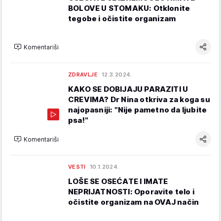
BOLOVE U STOMAKU: Otklonite
tegobe i očistite organizam
Komentariši
ZDRAVLJE
12.3.2024.
KAKO SE DOBIJAJU PARAZITI U
CREVIMA? Dr Nina otkriva za koga su
najopasniji: "Nije pametno da ljubite
psa!"
Komentariši
VESTI
10.1.2024.
LOŠE SE OSEĆATE I IMATE
NEPRIJATNOSTI: Oporavite telo i
očistite organizam na OVAJ način