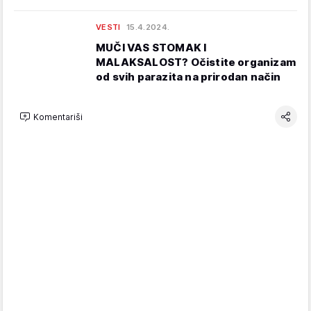
VESTI
15.4.2024.
MUČI VAS STOMAK I
MALAKSALOST? Očistite organizam
od svih parazita na prirodan način
Komentariši